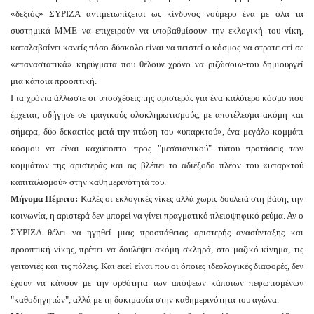
«δεξιός» ΣΥΡΙΖΑ αντιμετωπίζεται ως κίνδυνος νούμερο ένα με όλα τα
συστημικά ΜΜΕ να επιχειρούν να υποβαθμίσουν την εκλογική του νίκη,
καταλαβαίνει κανείς πόσο δύσκολο είναι να πειστεί ο κόσμος να στρατευτεί σε
«επαναστατικά» κηρύγματα που θέλουν χρόνο να ριζώσουν-του δημιουργεί
μια κάποια προοπτική.
Για χρόνια άλλωστε οι υποσχέσεις της αριστεράς για ένα καλύτερο κόσμο που
έρχεται, οδήγησε σε τραγικούς ολοκληρωτισμούς, με αποτέλεσμα ακόμη και
σήμερα, δύο δεκαετίες μετά την πτώση του «υπαρκτού», ένα μεγάλο κομμάτι
κόσμου να είναι καχύποπτο προς "μεσσιανικού" τύπου προτάσεις των
κομμάτων της αριστεράς και ας βλέπει το αδιέξοδο πλέον του «υπαρκτού
καπιταλισμού» στην καθημερινότητά του.
Μήνυμα Πέμπτο:
Καλές οι εκλογικές νίκες αλλά χωρίς δουλειά στη βάση, την
κοινωνία, η αριστερά δεν μπορεί να γίνει πραγματικό πλειοψηφικό ρεύμα. Αν ο
ΣΥΡΙΖΑ θέλει να ηγηθεί μιας προσπάθειας αριστερής ανασύνταξης και
προοπτική νίκης, πρέπει να δουλέψει ακόμη σκληρά, στο μαζικό κίνημα, τις
γειτονιές και τις πόλεις. Και εκεί είναι που οι όποιες ιδεολογικές διαφορές, δεν
έχουν να κάνουν με την ορθότητα των απόψεων κάποιων πεφωτισμένων
"καθοδηγητών", αλλά με τη δοκιμασία στην καθημερινότητα του αγώνα.