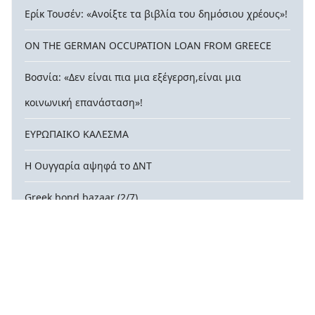
Ερίκ Τουσέν: «Ανοίξτε τα βιβλία του δημόσιου χρέους»!
ON THE GERMAN OCCUPATION LOAN FROM GREECE
Βοσνία: «Δεν είναι πια μια εξέγερση,είναι μια
κοινωνική επανάσταση»!
ΕΥΡΩΠΑΙΚΟ ΚΑΛΕΣΜΑ
Η Ουγγαρία αψηφά το ΔΝΤ
Greek bond bazaar (2/7)
Δημόσιο χρέος στις χώρες του Βορρά
© 2026 contra-xreos.gr