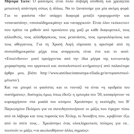
Μήνυμα Έκτο:
Ο φασισμός είναι πολύ σοβαρή υπόθεση και χρειάζεται
μετωπική απάντηση ούτως ή άλλως. Να το ξαναπούμε για μία ακόμη φορά.
Για το φασίστα «δεν υπάρχει διαφορά μεταξύ «ρεφορμιστή» και
«επαναστάτη», «σοσιαλδημοκράτη» και «αναρχικού». Είναι όλοι «κόκκινοι»
που πρέπει να χαθούν από προσώπου γης μαζί με κάθε διαφορετικό, τους
αλλοεθνείς, τους αλλόθρησκους, τους μετανάστες, τους ομοφυλόφιλους και
τους αθίγγανους. Για τη Χρυσή Αυγή σύμπασα η αριστερά από τη
σοσιαλδημοκρατία μέχρι τους αναρχικούς είναι ένα και το αυτό:
«Επικίνδυνοι» γιατί προέρχονται από την ίδια μήτρα της κοινωνικής
χειραφέτησης του εργατικού και σοσιαλιστικού κινήματος»( από παλαιότερο
άρθρο μου, βλέπε http://www.antifascismeuropa-ellada.gr/αντιφασιστικό-
μέτωπο/).
Και ναι μπορεί οι φασίστες και οι νεοναζί να είναι «η εφεδρεία του
συστήματος», δυστυχώς όμως όπως έδειξε η εμπειρία του '30, καταφέρνουν να
κυριαρχήσουν στα μυαλά του κόσμου. Χρειάστηκε η εκατόμβη του Β'
Παγκοσμίου Πολέμου για να συνειδητοποιήσουν οι μάζες που έτρεχαν πίσω
από τα λάβαρα και τους πυρσούς του Χίτλερ, το Άουσβιτς που...κρυβόταν έξω
από το σπίτι τους.... Χρειάστηκε ένας ολοκληρωτικός πόλεμος για να...
πειστούν οι μάζες «να ακολουθήσουν άλλες σημαίες».