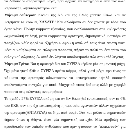
να δοθούν οι απαραίτητες μάχες, πριν αρχίσει να κατηγορεί ο ένας τον άλλο
«προδότη», «ψευτοαριστερό» κλπ.
Μήνυμα Δεύτερον:
Κύριοι της ΝΔ και της Ελιάς χάσατε. Όπως και αν
μετρήσετε τα κουκιά,
ΧΑΣΑΤΕ!
Και αλλοίμονο αν δεν χάνατε με τόσα που
έχετε κάνει. Πρώην κόμματα εξουσίας, που εναλλάσσονταν στις κυβερνήσεις
ως μοναδική επιλογή, με τα κόμματα της αριστεράς, δημοκρατικό «ντεκόρ» να
πασχίζουν κάθε φορά να εξηγήσουν αφού η ανάλυσή τους είναι σωστή γιατί
μένουν καθηλωμένα σε εκλογικά ποσοστά, πήραν το πολύ το ένα τρίτο του
εκλογικού σώματος. Αν αυτό δεν λέγεται αποδοκιμασία πώς στο καλό λέγεται;
Μήνυμα Τρίτο:
Ναι η αριστερά δια του ΣΥΡΙΖΑ κέρδισε μία σημαντική μάχη.
Όχι μόνο γιατί ήλθε ο ΣΥΡΙΖΑ πρώτο κόμμα, αλλά γιατί μέχρι προ τίνος τα
κόμματα της αριστεράς αδυνατούσαν να καταγράψουν υψηλά ποσοστά
απολογούμενα συνεχώς για αυτό. Μαχητικά στους δρόμους αλλά με χαμηλά
ποσοστά στις εκλογικές αναμετρήσεις.
Το σχεδόν 27% ΣΥΡΙΖΑ ακόμη και αν δεν θεωρηθεί εντυπωσιακό, συν το 6%
του ΚΚΕ, συν την όχι ευκαταφρόνητη παρουσία αγωνιστών άλλων σχημάτων
της αριστεράς(ΑΝΤΑΡΣΥΑ) σε δημοτικά συμβούλια και μάλιστα σημαντικών
δήμων όπως η Αθήνα, είναι μία σημαντική επιτυχία. Μία προβολή των
προσδοκιών των λαϊκών ανθρώπων που πριν φτάσουν να "πλακωθούν" για