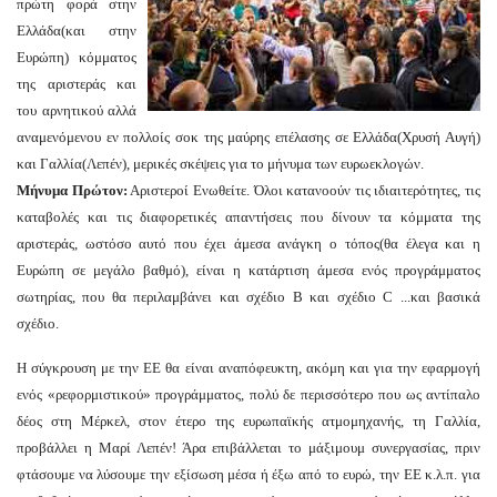
πρώτη φορά στην
Ελλάδα(και στην
Ευρώπη) κόμματος
της αριστεράς και
του αρνητικού αλλά
αναμενόμενου εν πολλοίς σοκ της μαύρης επέλασης σε Ελλάδα(Χρυσή Αυγή)
και Γαλλία(Λεπέν), μερικές σκέψεις για το μήνυμα των ευρωεκλογών.
Μήνυμα Πρώτον:
Αριστεροί Ενωθείτε. Όλοι κατανοούν τις ιδιαιτερότητες, τις
καταβολές και τις διαφορετικές απαντήσεις που δίνουν τα κόμματα της
αριστεράς, ωστόσο αυτό που έχει άμεσα ανάγκη ο τόπος(θα έλεγα και η
Ευρώπη σε μεγάλο βαθμό), είναι η κατάρτιση άμεσα ενός προγράμματος
σωτηρίας, που θα περιλαμβάνει και σχέδιο Β και σχέδιο C ...και βασικά
σχέδιο.
Η σύγκρουση με την ΕΕ θα είναι αναπόφευκτη, ακόμη και για την εφαρμογή
ενός «ρεφορμιστικού» προγράμματος, πολύ δε περισσότερο που ως αντίπαλο
δέος στη Μέρκελ, στον έτερο της ευρωπαϊκής ατμομηχανής, τη Γαλλία,
προβάλλει η Μαρί Λεπέν! Άρα επιβάλλεται το μάξιμουμ συνεργασίας, πριν
φτάσουμε να λύσουμε την εξίσωση μέσα ή έξω από το ευρώ, την ΕΕ κ.λ.π. για