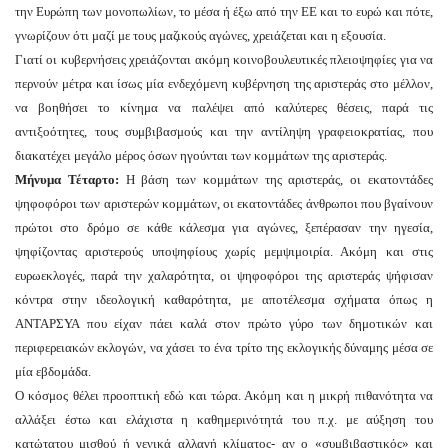
την Ευρώπη των μονοπωλίων, το μέσα ή έξω από την ΕΕ και το ευρώ και πότε,
γνωρίζουν ότι μαζί με τους μαζικούς αγώνες, χρειάζεται και η εξουσία.
Γιατί οι κυβερνήσεις χρειάζονται ακόμη κοινοβουλευτικές πλειοψηφίες για να
περνούν μέτρα και ίσως μία ενδεχόμενη κυβέρνηση της αριστεράς στο μέλλον,
να βοηθήσει το κίνημα να παλέψει από καλύτερες θέσεις, παρά τις
αντιξοότητες, τους συμβιβασμούς και την αντίληψη γραφειοκρατίας, που
διακατέχει μεγάλο μέρος όσων ηγούνται των κομμάτων της αριστεράς.
Μήνυμα Τέταρτο:
Η βάση των κομμάτων της αριστεράς, οι εκατοντάδες
ψηφοφόροι των αριστερών κομμάτων, οι εκατοντάδες άνθρωποι που βγαίνουν
πρώτοι στο δρόμο σε κάθε κάλεσμα για αγώνες, ξεπέρασαν την ηγεσία,
ψηφίζοντας αριστερούς υποψηφίους χωρίς μεμψιμοιρία. Ακόμη και στις
ευρωεκλογές, παρά την χαλαρότητα, οι ψηφοφόροι της αριστεράς ψήφισαν
κόντρα στην ιδεολογική καθαρότητα, με αποτέλεσμα σχήματα όπως η
ΑΝΤΑΡΣΥΑ που είχαν πάει καλά στον πρώτο γύρο των δημοτικών και
περιφερειακών εκλογών, να χάσει το ένα τρίτο της εκλογικής δύναμης μέσα σε
μία εβδομάδα.
Ο κόσμος θέλει προοπτική εδώ και τώρα. Ακόμη και η μικρή πιθανότητα να
αλλάξει έστω και ελάχιστα η καθημερινότητά του π.χ. με αύξηση του
κατώτατου μισθού ή γενικά αλλαγή κλίματος- αν ο «συμβιβαστικός» και