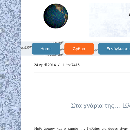
Home
Άρθρα
Ξενόγλωσσ
24 April 2014
Hits: 7415
Στα χνάρια της… Ελ
Ήρθε λοιπόν και ο καιρός της Γαλλίας για όσους είχαν 