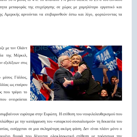
τητα μεταφοράς της επιχείρησης σε χώρες με χαμηλότερο εργατικό και
ης Αμερικής αρνούνται να επιβαρυνθούν έστω και λίγο, φορτώνοντας τα
ιζε με τον Ολάντ
ία της Μέρκελ,
ν εξελίξεων στις
 μέσος Γάλλος,
λλίας ως εταίρου
ς που τρέφει το
ου ονειρεύεται
συμβαίνουν ευρύτερα στην Ευρώπη. Η επίθεση του νεοφιλελευθερισμού που
ξαπλώθηκε με την κατάρρευση του «υπαρκτού σοσιαλισμού» τη δεκαετία του
τίας, εισέρχεται σε μια σκληρότερη ακόμη φάση. Δεν είναι πλέον μόνο ο
τυγμένο βορρά που δέχονται ολοκληρωτική επίθεση με πρόσχημα την