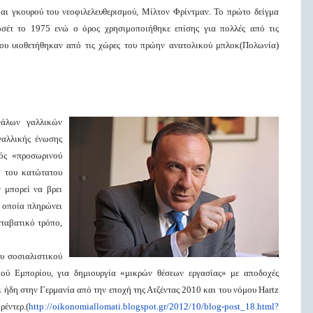
αι γκουρού του νεοφιλελευθερισμού, Μίλτον Φρίντμαν. Το πρώτο δείγμα
σέτ το 1975 ενώ ο όρος χρησιμοποιήθηκε επίσης για πολλές από τις
που υιοθετήθηκαν από τις χώρες του πρώην ανατολικού μπλοκ(Πολωνία)
άλων γαλλικών
γαλλικής ένωσης
ός «προσωρινού
ς του κατώτατου
ν μπορεί να βρει
η οποία πληρώνει
εταβατικό τρόπο,
υ σοσιαλιστικού
ύ Εμπορίου, για δημιουργία «μικρών θέσεων εργασίας» με αποδοχές
 ήδη στην Γερμανία από την εποχή της Ατζέντας 2010 και του νόμου Hartz
έντερ.(
http://oikonomiallomati.blogspot.gr/2012/10/blog-post_18.html?