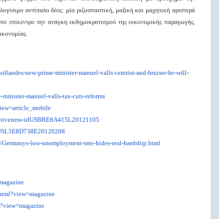
λογίσιμο αντίπαλο δέος: μία ριζοσπαστική, μαζική και μαχητική αριστερά
 στο επίκεντρο την ανάγκη εκδημοκρατισμού της οικονομικής παραγωγής,
ικονομίας.
landes-new-prime-minister-manuel-valls-centrist-and-bruiser-he-will-
minister-manuel-valls-tax-cuts-reforms
view=article_mobile
petitiveness-idUSBRE8A415L20121105
-idUSL5E8D738E20120208
67/Germanys-low-unemployment-rate-hides-real-hardship.html
=magazine
.html?view=magazine
ml?view=magazine