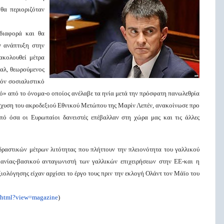
θα περιοριζόταν
διαφορά και θα
ν ανάπτυξη στην
ακολουθεί μέτρα
αλ, θεωρούμενος
νόν σοσιαλιστικό
κό» από το όνομα-ο οποίος ανέλαβε τα ηνία μετά την πρόσφατη πανωλεθρία
νίσχυση του ακροδεξιού Εθνικού Μετώπου της Μαρίν Λεπέν, ανακοίνωσε προ
πό όσα οι Ευρωπαίοι δανειστές επέβαλλαν στη χώρα μας και τις άλλες
δραστικών μέτρων λιτότητας που πλήττουν την πλειονότητα του γαλλικού
ρμανίας-βασικού ανταγωνιστή των γαλλικών επιχειρήσεων στην ΕΕ-και η
ιολόγησης είχαν αρχίσει το έργο τους πριν την εκλογή Ολάντ τον Μάϊο του
9.html?view=magazine
)