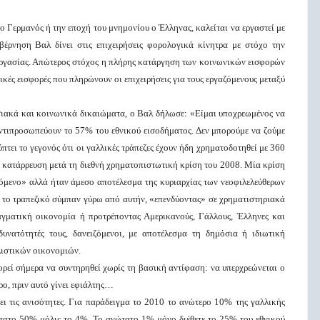
ο Γερμανός ή την εποχή του μνημονίου ο Έλληνας, καλείται να εργαστεί με
έρνηση Βαλ δίνει στις επιχειρήσεις φορολογικά κίνητρα με στόχο την
εργασίας. Απώτερος στόχος η πλήρης κατάργηση των κοινωνικών εισφορών
ικές εισφορές που πληρώνουν οι επιχειρήσεις για τους εργαζόμενους μεταξύ
ασιακά και κοινωνικά δικαιώματα, ο Βαλ δήλωσε: «Είμαι υποχρεωμένος να
αντιπροσωπεύουν το 57% του εθνικού εισοδήματος. Δεν μπορούμε να ζούμε
πτει το γεγονός ότι οι γαλλικές τράπεζες έχουν ήδη χρηματοδοτηθεί με 360
 κατάρρευση μετά τη διεθνή χρηματοπιστωτική κρίση του 2008. Μία κρίση
όμενο» αλλά ήταν άμεσο αποτέλεσμα της κυριαρχίας των νεοφιλελεύθερων
ι το τραπεζικό σύμπαν γύρω από αυτήν, «επενδύοντας» σε χρηματιστηριακά
αγματική οικονομία ή προτρέποντας Αμερικανούς, Γάλλους, Έλληνες και
νατότητές τους, δανειζόμενοι, με αποτέλεσμα τη δημόσια ή ιδιωτική
ιστικών οικονομιών.
ρεί σήμερα να συντηρηθεί χωρίς τη βασική αντίφαση: να υπερχρεώνεται ο
ρο, πριν αυτό γίνει εφιάλτης…
ει τις ανισότητες. Για παράδειγμα το 2010 το ανώτερο 10% της γαλλικής
ώτατο 50% μόλις το 4%. Το ανώτατο 1% μόνο διέθετε το 25% του εθνικού