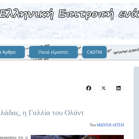
α Άρθρα
Ποιοί είμαστε;
CADTM
λάδας, η Γαλλία του Ολάντ
Του
ΜΩΥΣΗ ΛΙΤΣΗ
αυταπάτες ότι η