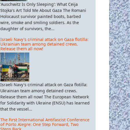
'Auschwitz Is Only Sleeping': What Ceija
Stojka's Art Told Me About Gaza The Romani
Holocaust survivor painted boots, barbed
wire, smoke and smiling soldiers. As the
daughter of survivors, the...
Israeli Navy's criminal attack on Gaza flotilla:
Ukrainian team among detained crews.
Release them all now!
Israeli Navy's criminal attack on Gaza flotilla:
Ukrainian team among detained crews.
Release them all now! The European Network
for Solidarity with Ukraine (ENSU) has learned
that the vessel...
The First International Antifascist Conference
of Porto Alegre: One Step Forward, Two
Steps Back