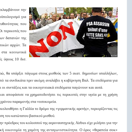
ριλαμβάνουν την
οϋπολογισμό για
υθυνότητας που
Οι περικοπές που
των δαπανών της
οπικών αρχών. Τα
 στα κοινωνικά
ς ύψους 10 δισ.
ρώ, θα υπάρξει πάγωμα στους μισθούς των 5 εκατ. δημοσίων υπαλλήλων,
 από τα συνδικάτα πριν ακόμη αναλάβει η κυβέρνηση Βαλ. Τα επιδόματα για
 οι συντάξεις και τα οικογενειακά επιδόματα παγώνουν και αυτά.
αι αποφάσισε να χρηματοδοτήσει τις περικοπές στην υγεία με τη χρήση
 χρόνου παραμονής στα νοσοκομεία.
κολουθήσει η Γαλλία το δρόμο της «γερμανικής αρετής», περιορίζοντας τις
ηση του κατώτατου βασικού μισθού.
 πρόεδρος του κολοσσού της αεροναυπηγικής Airbus είχε μιλήσει για την
κή οικονομία τη χαμένη της ανταγωνιστικότητα. Ο όρος «θεραπεία σοκ»