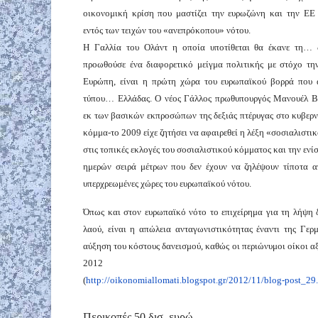
οικονομική κρίση που μαστίζει την ευρωζώνη και την ΕΕ 
εντός των τειχών του «ανεπρόκοπου» νότου.
Η Γαλλία του Ολάντ η οποία υποτίθεται θα έκανε τη… 
προωθούσε ένα διαφορετικό μείγμα πολιτικής με στόχο τη
Ευρώπη, είναι η πρώτη χώρα του ευρωπαϊκού βορρά που 
τύπου… Ελλάδας. Ο νέος Γάλλος πρωθυπουργός Μανουέλ Β
εκ των βασικών εκπροσώπων της δεξιάς πτέρυγας στο κυβερ
κόμμα-το 2009 είχε ζητήσει να αφαιρεθεί η λέξη «σοσιαλιστι
στις τοπικές εκλογές του σοσιαλιστικού κόμματος και την ε
ημερών σειρά μέτρων που δεν έχουν να ζηλέψουν τίποτα α
υπερχρεωμένες χώρες του ευρωπαϊκού νότου.
Όπως και στον ευρωπαϊκό νότο το επιχείρημα για τη λήψη 
λαού, είναι η απώλεια ανταγωνιστικότητας έναντι της Γε
αύξηση του κόστους δανεισμού, καθώς οι περιώνυμοι οίκοι αξ
2012
(
http://oikonomiallomati.blogspot.gr/2012/11/blog-post_2
Περικοπές 50 δισ. ευρώ