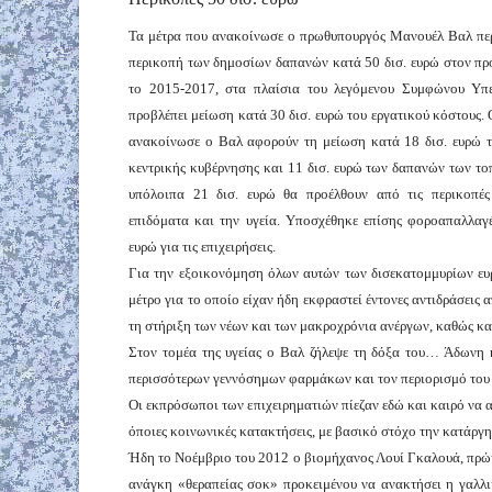
Τα μέτρα που ανακοίνωσε ο πρωθυπουργός Μανουέλ Βαλ πε
περικοπή των δημοσίων δαπανών κατά 50 δισ. ευρώ στον πρ
το 2015-2017, στα πλαίσια του λεγόμενου Συμφώνου Υπε
προβλέπει μείωση κατά 30 δισ. ευρώ του εργατικού κόστους. 
ανακοίνωσε ο Βαλ αφορούν τη μείωση κατά 18 δισ. ευρώ 
κεντρικής κυβέρνησης και 11 δισ. ευρώ των δαπανών των τ
υπόλοιπα 21 δισ. ευρώ θα προέλθουν από τις περικοπές
επιδόματα και την υγεία. Υποσχέθηκε επίσης φοροαπαλλαγέ
ευρώ για τις επιχειρήσεις.
Για την εξοικονόμηση όλων αυτών των δισεκατομμυρίων ευ
μέτρο για το οποίο είχαν ήδη εκφραστεί έντονες αντιδράσεις
τη στήριξη των νέων και των μακροχρόνια ανέργων, καθώς και
Στον τομέα της υγείας ο Βαλ ζήλεψε τη δόξα του… Άδωνη κ
περισσότερων γεννόσημων φαρμάκων και τον περιορισμό του
Οι εκπρόσωποι των επιχειρηματιών πίεζαν εδώ και καιρό να α
όποιες κοινωνικές κατακτήσεις, με βασικό στόχο την κατάργ
Ήδη το Νοέμβριο του 2012 ο βιομήχανος Λουί Γκαλουά, πρώην
ανάγκη «θεραπείας σοκ» προκειμένου να ανακτήσει η γαλλι