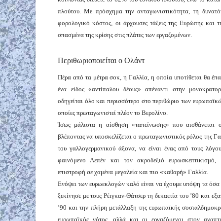
πλούτου. Με πρόσχημα την ανταγωνιστικότητα, τη δυνατό
φορολογικό κόστος, οι άρχουσες τάξεις της Ευρώπης και τ
σπασμένα της κρίσης στις πλάτες των εργαζομένων.
Περιθωριοποιείται ο Ολάντ
Πέρα από τα μέτρα σοκ, η Γαλλία, η οποία υποτίθεται θα έπα
ένα είδος «αντίπαλου δέους» απέναντι στην μονοκρατορ
οδηγείται όλο και περισσότερο στο περιθώριο των ευρωπαϊκώ
οποίες πρωταγωνιστεί πλέον το Βερολίνο.
Ίσως μάλιστα η αίσθηση «ταπείνωσης» που αισθάνεται ο
βλέποντας να υποσκελίζεται ο πρωταγωνιστικός ρόλος της Γα
του γαλλογερμανικού άξονα, να είναι ένας από τους λόγου
φαινόμενο Λεπέν και τον ακροδεξιό ευρωσκεπτικισμό, π
επιστροφή σε χαμένα μεγαλεία και πιο «καθαρή» Γαλλία.
Ενόψει των ευρωεκλογών καλό είναι να έχουμε υπόψη τα όσα 
ξεκίνησε με τους Ρέιγκαν-Θάτσερ τη δεκαετία του ’80 και ε
’90 και την πλήρη μετάλλαξη της ευρωπαϊκής σοσιαλδημοκρα
ευρωπαϊκός νότος, αλλά και οι εργαζόμενοι στον αναπ