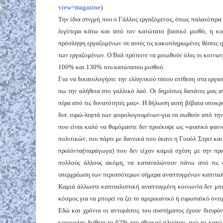
view=magazine
)
Την ίδια στιγμή που ο Γάλλος εργαζόμενος, όπως παλαιότερα 
λιγότερα κάτω και από τον κατώτατο βασικό μισθό, η κυβ
πρόσληψη εργαζομένων σε αυτές τις κακοπληρωμένες θέσεις 
των εργαζομένων. Ο Βαλ πρότεινε να μειωθούν όλες οι κοινων
100% και 130% του κατώτατου μισθού.
Για να δικαιολογήσει την ελληνικού τύπου επίθεση στα εργ
πω την αλήθεια στο γαλλικό λαό. Οι δημόσιες δαπάνες μας 
πέρα από τις δυνατότητές μας». Η δήλωση αυτή βέβαια υποκρύ
δισ. ευρώ-λεφτά των φορολογουμένων-για να σωθούν από την
που είναι καλό να θυμόμαστε δεν προέκυψε ως «φυσικό φαιν
πολιτικών, του πάρτι με δανεικά που έκανε η Γουόλ Στριτ κα
προϊόντα(παράγωγα) που δεν είχαν καμιά σχέση με την πρ
πολλούς άλλους ακόμη, να καταναλώνουν πάνω από τις δυ
υπερχρέωση των περισσότερων σήμερα αναπτυγμένων καπιταλ
Καμιά άλλωστε καπιταλιστική αναπτυγμένη κοινωνία δεν μπο
κόσμος για να μπορεί να ζει το αμερικανικό ή ευρωπαϊκό όνει
Εδώ και χρόνια οι αντιφάσεις του συστήματος έχουν διευρύν
κοινωνίας διέθετε το 62% του εθνικού πλούτου, ενώ το κατ