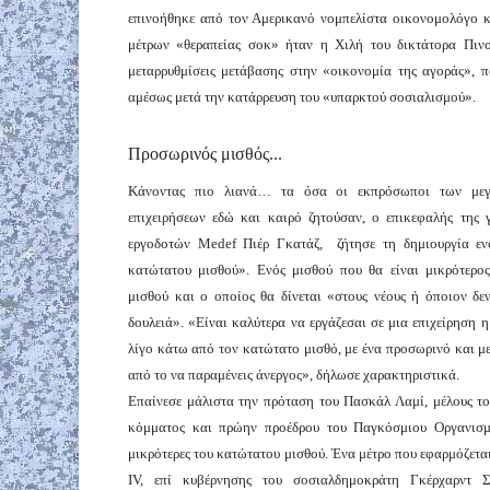
επινοήθηκε από τον Αμερικανό νομπελίστα οικονομολόγο κ
μέτρων «θεραπείας σοκ» ήταν η Χιλή του δικτάτορα Πινο
μεταρρυθμίσεις μετάβασης στην «οικονομία της αγοράς», 
αμέσως μετά την κατάρρευση του «υπαρκτού σοσιαλισμού».
Προσωρινός μισθός...
Κάνοντας πιο λιανά… τα όσα οι εκπρόσωποι των μεγ
επιχειρήσεων εδώ και καιρό ζητούσαν, ο επικεφαλής της 
εργοδοτών Medef Πιέρ Γκατάζ, ζήτησε τη δημιουργία εν
κατώτατου μισθού». Ενός μισθού που θα είναι μικρότερο
μισθού και ο οποίος θα δίνεται «στους νέους ή όποιον δε
δουλειά». «Είναι καλύτερα να εργάζεσαι σε μια επιχείρηση 
λίγο κάτω από τον κατώτατο μισθό, με ένα προσωρινό και μ
από το να παραμένεις άνεργος», δήλωσε χαρακτηριστικά.
Επαίνεσε μάλιστα την πρόταση του Πασκάλ Λαμί, μέλους το
κόμματος και πρώην προέδρου του Παγκόσμιου Οργανισμο
μικρότερες του κατώτατου μισθού. Ένα μέτρο που εφαρμόζεται
IV, επί κυβέρνησης του σοσιαλδημοκράτη Γκέρχαρντ Σρ