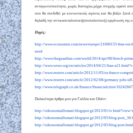
ανταγωνιστικότητα, χωρίς δυστυχώς μέχρι στιγμής ορατό υπο
που θα συνδεθεί με κοινωνικούς αγώνες και θα βάζει ξανά
δηλαδή την αντικαπιταλιστική(σοσιαλιστική) οργάνωση της ο
Πηγές:
http://www.economist.com/news/europe/21600155-fran-ois-hol
need
http://www.theguardian.com/world/2014/apr/08/french-prime-
http://www.wsws.org/en/articles/2014/04/21/fran-a21.html?
http://www.reuters.com/article/2012/11/05/us-france-com
http://www.reuters.com/article/2012/02/08/germany-jobs
http://www.telegraph.co.uk/finance/financialcrisis/102426
Παλαιότερα άρθρα μου για Γαλλία και Ολάντ:
http://oikonomiallomati.blogspot.gr/2013/01/iv.html?view
http://oikonomiallomati.blogspot.gr/2012/05/blog-post_30
http://oikonomiallomati.blogspot.gr/2012/05/blog-post.ht