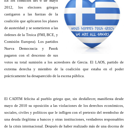
En los comicios del 6 de mayo
2012, los electores griegos
castigaron a las fuerzas de la
coalición que aplicaron los planes
de austeridad y se sometieron a las
órdenes de la Troica (FMI, BCE, y
Comisión Europea). Los partidos
Nueva Democracia y Pasok
pagaron con el descenso de sus
votos su total sumisión a los acreedores de Grecia. El LAOS, partido de
extrema derecha y miembro de la coalición que estaba en el poder
prácticamente ha desaparecido de la escena pública.
El CADTM felicita al pueblo griego que, sin desfallecer, manifiesta desde
mayo de 2010 su oposición a las violaciones de los derechos económicos,
sociales, civiles y políticos que le infligen con el pretexto del reembolso de
una deuda ilegítima a bancos y otras instituciones, verdaderos responsables
de la crisis internacional. Después de haber realizado más de una docena de