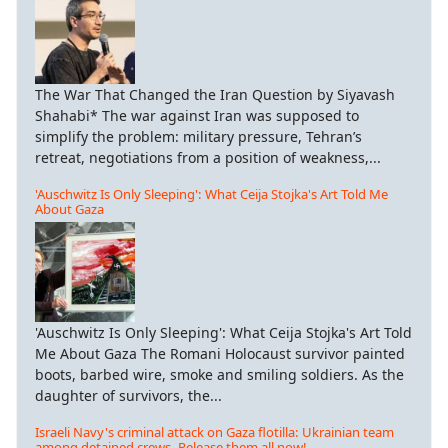
The War That Changed the Iran Question by Siyavash
Shahabi* The war against Iran was supposed to
simplify the problem: military pressure, Tehran’s
retreat, negotiations from a position of weakness,...
'Auschwitz Is Only Sleeping': What Ceija Stojka's Art Told Me
About Gaza
'Auschwitz Is Only Sleeping': What Ceija Stojka's Art Told
Me About Gaza The Romani Holocaust survivor painted
boots, barbed wire, smoke and smiling soldiers. As the
daughter of survivors, the...
Israeli Navy's criminal attack on Gaza flotilla: Ukrainian team
among detained crews. Release them all now!