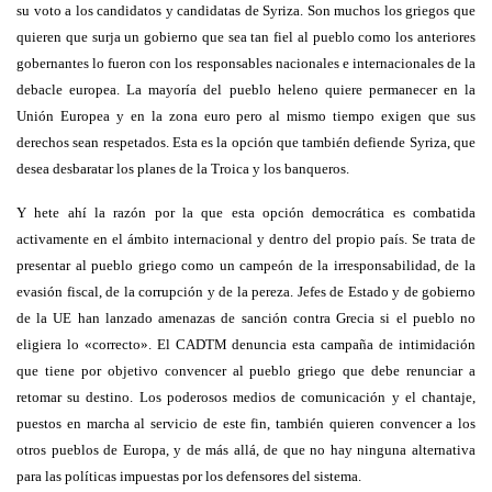
su voto a los candidatos y candidatas de Syriza. Son muchos los griegos que
quieren que surja un gobierno que sea tan fiel al pueblo como los anteriores
gobernantes lo fueron con los responsables nacionales e internacionales de la
debacle europea. La mayoría del pueblo heleno quiere permanecer en la
Unión Europea y en la zona euro pero al mismo tiempo exigen que sus
derechos sean respetados. Esta es la opción que también defiende Syriza, que
desea desbaratar los planes de la Troica y los banqueros.
Y hete ahí la razón por la que esta opción democrática es combatida
activamente en el ámbito internacional y dentro del propio país. Se trata de
presentar al pueblo griego como un campeón de la irresponsabilidad, de la
evasión fiscal, de la corrupción y de la pereza. Jefes de Estado y de gobierno
de la UE han lanzado amenazas de sanción contra Grecia si el pueblo no
eligiera lo «correcto». El CADTM denuncia esta campaña de intimidación
que tiene por objetivo convencer al pueblo griego que debe renunciar a
retomar su destino. Los poderosos medios de comunicación y el chantaje,
puestos en marcha al servicio de este fin, también quieren convencer a los
otros pueblos de Europa, y de más allá, de que no hay ninguna alternativa
para las políticas impuestas por los defensores del sistema.