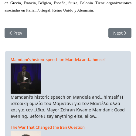
en Grecia, Francia, Bélgica, España, Suiza, Polonia. Tiene organizaciones
asociadas en Italia, Portugal, Reino Unido y Alemania.
Previous article: Message de soutien adressé par le syndicat
Next articl
Prev
Next
Mamdani's historic speech on Mandela and...himself
Mamdani's historic speech on Mandela and...himself Η
ιστορική ομιλία του Μαμντάνι για τον Μαντέλα αλλά
και για τον...ίδιο. Mayor Zohran Kwame Mamdani: Good
evening. Before I say anything else, allow...
The War That Changed the Iran Question