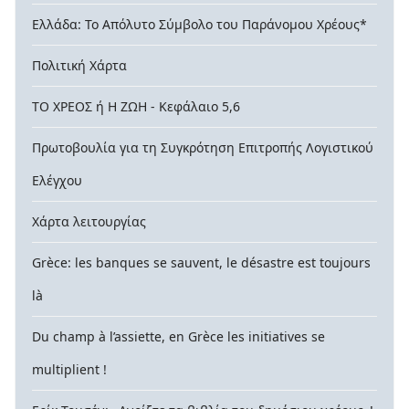
Ελλάδα: Το Απόλυτο Σύμβολο του Παράνομου Χρέους*
Πολιτική Χάρτα
ΤΟ ΧΡΕΟΣ ή Η ΖΩΗ - Κεφάλαιο 5,6
Πρωτοβουλία για τη Συγκρότηση Επιτροπής Λογιστικού
Ελέγχου
Χάρτα λειτουργίας
Grèce: les banques se sauvent, le désastre est toujours
là
Du champ à l’assiette, en Grèce les initiatives se
multiplient !