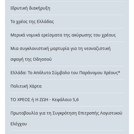
Ιδρυτική διακήρυξη
Το χρέος της Ελλάδας
Μερικά νομικά ερείσματα της ακύρωσης του χρέους
Μια συγκλονιστική μαρτυρία για τη νεοναζιστική
σφαγή της Οδησσού
Ελλάδα: Το Απόλυτο Σύμβολο του Παράνομου Χρέους*
Πολιτική Χάρτα
ΤΟ ΧΡΕΟΣ ή Η ΖΩΗ - Κεφάλαιο 5,6
Πρωτοβουλία για τη Συγκρότηση Επιτροπής Λογιστικού
Ελέγχου