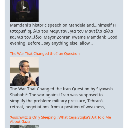
Mamdani's historic speech on Mandela and...himself Η
ιστορική ομιλία του Μαμντάνι για τον Μαντέλα αλλά
και για τον...ίδιο. Mayor Zohran Kwame Mamdani: Good
evening. Before I say anything else, allow...
The War That Changed the Iran Question
The War That Changed the Iran Question by Siyavash
Shahabi* The war against Iran was supposed to
simplify the problem: military pressure, Tehran’s
retreat, negotiations from a position of weakness,...
'Auschwitz Is Only Sleeping': What Ceija Stojka's Art Told Me
About Gaza