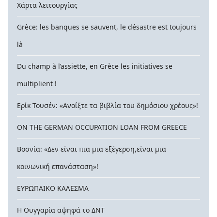
Χάρτα λειτουργίας
Grèce: les banques se sauvent, le désastre est toujours
là
Du champ à l’assiette, en Grèce les initiatives se
multiplient !
Ερίκ Τουσέν: «Ανοίξτε τα βιβλία του δημόσιου χρέους»!
ON THE GERMAN OCCUPATION LOAN FROM GREECE
Βοσνία: «Δεν είναι πια μια εξέγερση,είναι μια
κοινωνική επανάσταση»!
ΕΥΡΩΠΑΙΚΟ ΚΑΛΕΣΜΑ
Η Ουγγαρία αψηφά το ΔΝΤ