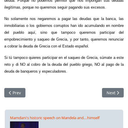
deuda. Porque no podemos permitir que nos impongan sus deudas
ilegítimas, porque no queremos seguir pagando sus excesos.
No solamente nos negaremos a pagar las deudas que la banca, las
inmobiliarias o los gobiernos corruptos han ido acumulando en nombre
del pueblo aquí, sino que tampoco queremos participar del
empobrecimiento y saqueo de Grecia, y por tanto, queremos renunciar
a cobrar la deuda de Grecia con el Estado español.
Si tú tampoco quieres participar en el saqueo de Grecia, súmate a este
reto y di NO al cobro de la deuda del pueblo griego, NO al pago de la
deuda de banqueros y especuladores.
Previous article: Great Britain. Osborne must stop the Greek v
Next articl
Prev
Next
Mamdani's historic speech on Mandela and...himself