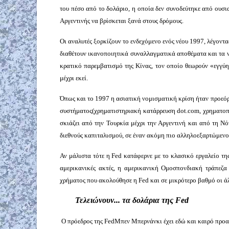
του πέσο από το δολάριο, η οποία δεν συνοδεύτηκε από ουσια
Αργεντινής να βρίσκεται ξανά στους δρόμους.
Οι αναλυτές ξορκίζουν το ενδεχόμενο ενός νέου 1997, λέγοντα
διαθέτουν ικανοποιητικά συναλλαγματικά αποθέματα και τα νο
κρατικό παρεμβατισμό της Κίνας, τον οποίο θεωρούν «εγγύησ
μέχρι εκεί.
Όπως και το 1997 η ασιατική νομισματική κρίση ήταν προεό
συστήματος(χρηματιστηριακή κατάρρευση
dot
.
com
, χρηματοπ
σκιάζει από την Τουρκία μέχρι την Αργεντινή και από τη Νό
διεθνούς καπιταλισμού, σε έναν ακόμη πιο αλληλοεξαρτώμενο
Αν μάλιστα τότε η
Fed
κατάφερνε με το κλασικό εργαλείο της
αμερικανικές ακτές, η αμερικανική Ομοσπονδιακή τράπεζα 
χρήματος που ακολούθησε η
Fed
και σε μικρότερο βαθμό οι ά
Τελειώνουν... τα δολάρια της Fed
Ο πρόεδρος της
Fed
Μπεν Μπερνάνκι έχει εδώ και καιρό προαν