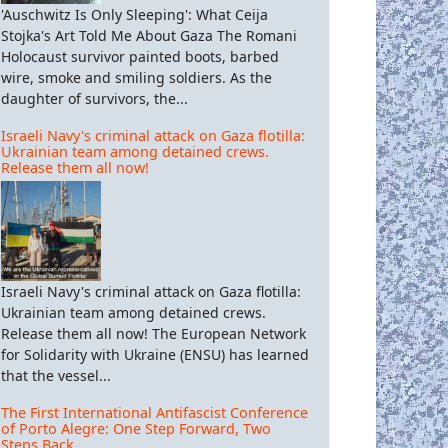
'Auschwitz Is Only Sleeping': What Ceija
Stojka's Art Told Me About Gaza The Romani
Holocaust survivor painted boots, barbed
wire, smoke and smiling soldiers. As the
daughter of survivors, the...
Israeli Navy's criminal attack on Gaza flotilla:
Ukrainian team among detained crews.
Release them all now!
Israeli Navy's criminal attack on Gaza flotilla:
Ukrainian team among detained crews.
Release them all now! The European Network
for Solidarity with Ukraine (ENSU) has learned
that the vessel...
The First International Antifascist Conference
of Porto Alegre: One Step Forward, Two
Steps Back