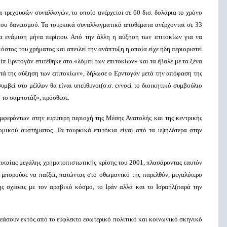
 τρεχουσών συναλλαγών, το οποίο ανέρχεται σε 60 δισ. δολάρια το χρόνο
ου δανεισμού. Τα τουρκικά συναλλαγματικά αποθέματα ανέρχονται σε 33
για ενάμιση μήνα περίπου. Από την άλλη η αύξηση των επιτοκίων για να
κόστος του χρήματος και απειλεί την ανάπτυξη η οποία είχε ήδη περιοριστεί
π Ερντογάν επιτέθηκε στο «λόμπι των επιτοκίων» και τα έβαλε με τα ξένα
ά της αύξηση των επιτοκίων», δήλωσε ο Ερντογάν μετά την απόφαση της
συμβεί στο μέλλον θα είναι υπεύθυνοι(σ.σ. εννοεί το διοικητικό συμβούλιο
ό το σαμποτάζ», πρόσθεσε.
φερόντων στην ευρύτερη περιοχή της Μέσης Ανατολής και της κεντρικής
νομικού συστήματος. Τα τουρκικά επιτόκια είναι από τα υψηλότερα στην
ευταίας μεγάλης χρηματοπιστωτικής κρίσης του 2001, πλασάροντας εαυτόν
α μπορούσε να παίξει, πατώντας στο οθωμανικό της παρελθόν, μεγαλύτερο
ης σχέσεις με τον αραβικό κόσμο, το Ιράν αλλά και το Ισραήλ(παρά την
ρεάσουν εκτός από το εύφλεκτο εσωτερικό πολιτικό και κοινωνικό σκηνικό