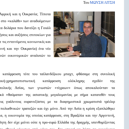
Του
ΜΩΥΣΗ ΛΙΤΣΗ
 Αφρική και η Ουκρανία; Τίποτα
ν στο «καλάθι» των αναδυόμενων
α δολάρια που δανείζει η Γουόλ
ήσεις και αυξήσεις επιτοκίων για
τις εντεινόμενες κοινωνικές και
τινή και την Ουκρανία) ένα νέο
θνών οικονομικών αναλυτών το
 κατάρρευση τότε του ταϊλανδέζικου μπαχτ, φθάσαμε στη συνολική
ατική-χρηματοπιστωτική κατάρρευση ολόκληρης σχεδόν της
ατολικής Ασίας, των γνωστών «τίγρεων» όπως αποκαλούνταν τα
ικά «θαύματα» της ασιατικής μεγαλομανίας με σήμα κατατεθέν τους
ους γυάλινους ουρανοξύστες με τα διαφημιστικά χρωματιστά τρέιλερ
πολυεθνικών τραπεζών και όχι μόνο. Από την Ασία η κρίση εξαπλώθηκε
α, η οικονομία της οποίας κατάρρευσε, στη Βραζιλία και την Αργεντινή,
ητη δεν είχε μείνει ούτε η προ-ευρώ Ελλάδα της δραχμής, υπενθυμίζοντας