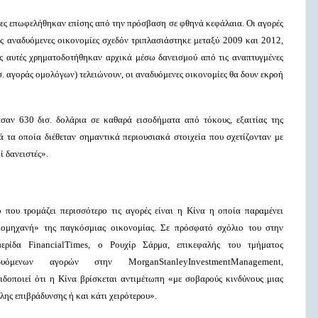
ίες επωφελήθηκαν επίσης από την πρόσβαση σε φθηνά κεφάλαια. Οι αγορές
ς αναδυόμενες οικονομίες σχεδόν τριπλασιάστηκε μεταξύ 2009 και 2012,
ις αυτές χρηματοδοτήθηκαν αρχικά μέσω δανεισμού από τις αναπτυγμένες
 αγοράς ομολόγων) τελειώνουν, οι αναδυόμενες οικονομίες θα δουν εκροή
σαν 630 δισ. δολάρια σε καθαρά εισοδήματα από τόκους, εξαιτίας της
 τα οποία διέθεταν σημαντικά περιουσιακά στοιχεία που σχετίζονταν με
ί δανειστές».
 που τρομάζει περισσότερο τις αγορές είναι η Κίνα η οποία παραμένει
μομηχανή» της παγκόσμιας οικονομίας. Σε πρόσφατό σχόλιο του στην
μερίδα
Financial
Times
,
o
Ρουχίρ Σάρμα, επικεφαλής του τμήματος
αδυόμενων αγορών στην
Morgan
Stanley
Investment
Management
,
ιδοποιεί ότι η Κίνα βρίσκεται αντιμέτωπη «με σοβαρούς κινδύνους μιας
λης επιβράδυνσης ή και κάτι χειρότερου».