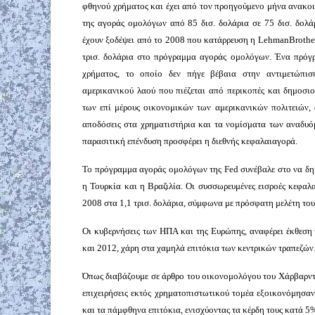
φθηνού χρήματος και έχει από τον προηγούμενο μήνα ανακοι
της αγοράς ομολόγων από 85 δισ. δολάρια σε 75 δισ. δολ
έχουν ξοδέψει από το 2008 που κατάρρευση η
Lehman
Brothe
τρισ. δολάρια στο πρόγραμμα αγοράς ομολόγων. Ένα πρόγ
χρήματος, το οποίο δεν πήγε βέβαια στην αντιμετώπι
αμερικανικού λαού που πιέζεται από περικοπές και δημοσι
των επί μέρους οικονομικών των αμερικανικών πολιτειών, 
αποδόσεις στα χρηματιστήρια και τα νομίσματα των αναδυ
παρασιτική επένδυση προσφέρει η διεθνής κεφαλαιαγορά.
Το πρόγραμμα αγοράς ομολόγων της
Fed
συνέβαλε στο να δη
η Τουρκία και η Βραζιλία. Οι συσσωρευμένες εισροές κεφα
2008 στα 1,1 τρισ. δολάρια, σύμφωνα με πρόσφατη μελέτη το
Οι κυβερνήσεις των ΗΠΑ και της Ευρώπης, αναφέρει έκθεση 
και 2012, χάρη στα χαμηλά επιτόκια των κεντρικών τραπεζών
Όπως διαβάζουμε σε άρθρο του οικονομολόγου του Χάρβαρν
επιχειρήσεις εκτός χρηματοπιστωτικού τομέα εξοικονόμησαν
και τα πάμφθηνα επιτόκια, ενισχύοντας τα κέρδη τους κατά 