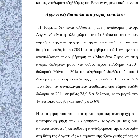
και τις νεοθωμανικές βλέψεις του Ερντογάν, μένει ακόμη να φα
Αργεντινή δύσκολα και χωρίς κοραλίτο
Η Τουρκία δεν είναι άλλωστε η μόνη αναδυόμενη αγορά,
Αργεντινή είναι η άλλη χώρα η οποία βρίσκεται στο επίκε
νομισματικής αναταραχής. Το αργεντίνικο πέσο που «απελ
δεσμά του δολαρίου το 2001, υποτιμήθηκε κατά 15% την προ
αναγκάζοντας την κυβέρνηση του Μπουένος Άιρες να επιτρ
αγορές δολαρίων μόνο για όσους έχουν εισόδημα 7.200
δολάρια). Μόνο το 20% του πληθυσμού διαθέτει τέτοιου ε
Δευτέρα η κεντρική τράπεζα της χώρας ξόδεψε 135 εκατ. δολ
του πέσο. Τα συναλλαγματικά αποθέματα της χώρας μειώθ
δολάρια το 2011 σε μόλις 28,9 δισ. δολάρια, με το μεγαλύτε
Τα επιτόκια αυξήθηκαν επίσης στο 6%.
Η υποτίμηση του πέσο και η νομισματική αναταραχή στην
φαινομενική ρήξη των κυβερνήσεων Κίρχνερ με τους διεθ
αντικαπιταλιστική κατεύθυνση αναδιάρθρωση της οικονομία
στη θέση της Αργεντινής ως σημαντικής εξαγωγικής χώρας σε