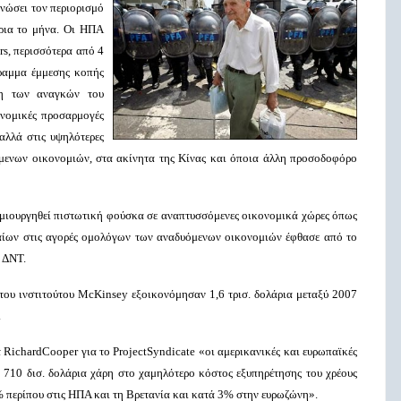
νώσει τον περιορισμό
άρια το μήνα. Οι ΗΠΑ
rs
, περισσότερα από 4
ραμμα έμμεσης κοπής
ση των αναγκών του
ονομικές προσαρμογές
αλλά στις υψηλότερες
όμενων οικονομιών, στα ακίνητα της Κίνας και όποια άλλη προσοδοφόρο
μιουργηθεί πιστωτική φούσκα σε αναπτυσσόμενες οικονομικά χώρες όπως
λαίων στις αγορές ομολόγων των αναδυόμενων οικονομιών έφθασε από το
υ ΔΝΤ.
του ινστιτούτου
McKinsey
εξοικονόμησαν 1,6 τρισ. δολάρια μεταξύ 2007
.
τ
Richard
Cooper
για το
Project
Syndicate
«οι αμερικανικές και ευρωπαϊκές
 710 δισ. δολάρια χάρη στο χαμηλότερο κόστος εξυπηρέτησης του χρέους
5% περίπου στις ΗΠΑ και τη Βρετανία και κατά 3% στην ευρωζώνη».