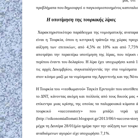
μας ότι 
προβλήματα που δημιουργεί ο παγκοσμιοποιημένος καπιταλι
Η υποτίμηση της τουρκικής λίρας
Χαρακτηριστικότερο παράδειγμα της νομισματικής αναταρα
είναι η Τουρκία, όπου η κεντρική τράπεζα της χώρας προχ
αύξηση των επιτοκίων, από 4,5% σε 10% και από 7,75%
αποτρέψει την περαιτέρω υποτίμηση της λίρας, που πέρυσι
περίπου έναντι του δολαρίου. Η λίρα έχει υποχωρήσει κατά 
τις αρχές Δεκεμβρίου, συγκαταλέγοντάς την στα νομίσματα μ
στον κόσμο μαζί με τα νομίσματα της Αργεντινής και της Νότι
Η Τουρκία του «νεοθωμανού» Ταγκίπ Ερντογάν που υποτίθεται
το ΔΝΤ, κάνοντας ακόμη και πολλούς από τους δικούς μας 
επίκεντρο μιας κρίσης, της οποίας τα παλιρροιακά κύματα 
τουρκικό «
success
story
» που μπάζει νερά 
(
http
://
oikonomiallomati
.
blogspot
.
gr
/2013/06/
t
-
success
-
stor
μέχρι τη Δευτέρα 28/01(μία ημέρα πριν την αύξηση των τουρκ
αναδυόμενων αγορών είχε υποχωρήσει 7,1%.