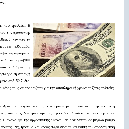
νεί.
 που τρικλίζει. Η
ντρο της πρόσφατης
ευθερώθηκε» από τα
ηγούμενη εβδομάδα,
έψει περιορισμένες
 πέσο το μήνα(900
ίδους εισόδημα. Τη
άρια για τη στήριξη
ηκαν από 52,7 δισ.
ρο μέρος τους να προορίζεται για την αποπληρωμή χρεών σε ξένες τράπεζες.
 Αργεντινή έρχεται να μας υπενθυμίσει με τον πιο άγριο τρόπο ότι η
νείς πιστωτές δεν ήταν αρκετή, αφού δεν συνοδεύτηκε από ευρεία σε
ς. Η ανάκαμψη της αργεντίνικης οικονομίας οφείλονταν σε μεγάλο βαθμό
 πρώτες ύλες, τρόφιμα και κρέας, παρά σε αυτή καθεαυτή την αποδέσμευση