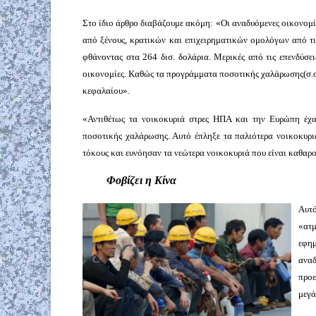
Στο ίδιο άρθρο διαβάζουμε ακόμη: «Οι αναδυόμενες οικονομ
από ξένους, κρατικών και επιχειρηματικών ομολόγων από τι
φθάνοντας στα 264 δισ. δολάρια. Μερικές από τις επενδύσε
οικονομίες. Καθώς τα προγράμματα ποσοτικής χαλάρωσης(σ.σ.
κεφαλαίου».
«Αντιθέτως τα νοικοκυριά στρες ΗΠΑ και την Ευρώπη έχα
ποσοτικής χαλάρωσης. Αυτό έπληξε τα παλιότερα νοικοκυριά
τόκους και ευνόησαν τα νεώτερα νοικοκυριά που είναι καθαρο
Φοβίζει η Κίνα
Αυτό
«ατ
εφη
αν
προε
μεγά