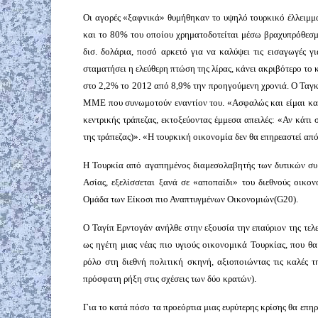
Οι αγορές «ξαφνικά» θυμήθηκαν το υψηλό τουρκικό έλλειμμα
και το 80% του οποίου χρηματοδοτείται μέσω βραχυπρόθεσμ
δισ. δολάρια, ποσό αρκετό για να καλύψει τις εισαγωγές 
σταματήσει η ελεύθερη πτώση της λίρας, κάνει ακριβότερο το 
στο 2,2% το 2012 από 8,9% την προηγούμενη χρονιά. Ο Ταγκί
ΜΜΕ που συνωμοτούν εναντίον του. «Ασφαλώς και είμαι κατ
κεντρικής τράπεζας, εκτοξεύοντας έμμεσα απειλές: «Αν κάτι 
της τράπεζας)». «Η τουρκική οικονομία δεν θα επηρεαστεί απ
Η Τουρκία από αγαπημένος διαμεσολαβητής των δυτικών συμ
Ασίας, εξελίσσεται ξανά σε «αποπαίδι» του διεθνούς οικο
Ομάδα των Είκοσι πιο Αναπτυγμένων Οικονομιών(
G
20).
Ο Ταγίπ Ερντογάν ανήλθε στην εξουσία την επαύριον της τελ
ως ηγέτη μιας νέας πιο υγιούς οικονομικά Τουρκίας, που θ
ρόλο στη διεθνή πολιτική σκηνή, αξιοποιώντας τις καλές τ
πρόσφατη ρήξη στις σχέσεις των δύο κρατών).
Για το κατά πόσο τα προεόρτια μιας ευρύτερης κρίσης θα επη