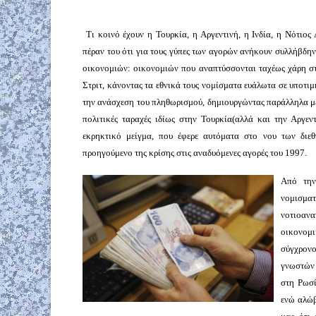
Τι κοινό έχουν η Τουρκία, η Αργεντινή, η Ινδία, η Νότιος
πέραν του ότι για τους γύπες των αγορών ανήκουν συλλήβδη
οικονομιών: οικονομιών που αναπτύσσονται ταχέως χάρη στ
Στριτ, κάνοντας τα εθνικά τους νομίσματα ευάλωτα σε υποτιμ
την ανάσχεση του πληθωρισμού, δημιουργώντας παράλληλα με 
πολιτικές ταραχές ιδίως στην Τουρκία(αλλά και την Αργεν
εκρηκτικό μείγμα, που έφερε αυτόματα στο νου των διε
προηγούμενο της κρίσης στις αναδυόμενες αγορές του 1997.
Από την
νομισμ
νοτιοαν
οικονομ
σύγχρον
γνωστών 
στη Ρωσί
ενώ αλώβ