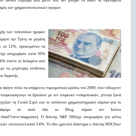
το εθνικό νόμισμα από μόνο του, δεν μπορεί να λύσει τα ογκούμενα
σμός των χρηματοπιστωτικών αγορών.
χής των τελευταίων ημερών
ώρησε την Τρίτη σε μεγάλη
 σε 12%, προκειμένου να
 είχε υποχωρήσει κατά 30%
16% έναντι το δολαρίου από
ε τις χειρότερες επιδόσεις
ας Αφρικής.
 άφηνε πίσω τις ατέρμονες νομισματικές κρίσεις του 2000, που «έδιωχνε»
«τουρκοφάγους» να ζηλεύουν με τον τουρκικό «τσαμπουκά», γίνεται ξανά
άγγιξαν τη Γουόλ Στριτ και το υπόλοιπο χρηματιστηριακό σύμπαν-για το
γράφαμε σε αυτό εδώ το
Blog
, πέρυσι τον Ιούνιο
y
.
html
?
view
=
magazine
). Ο δείκτης
S
&
P
500
είχε υποχωρήσει για φέτος
ικών επιτοκίων) κατά 3,6%. Το ίδιο χρονικό διάστημα ο δείκτης
MSCI
των