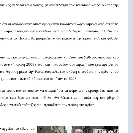
στικές φιλολαϊκές αλλαγές, με αποτέλεσμα τον τελευταίο καιρό ο λαός της
ς ότι οι αναδυόμενες οικονομίες είναι καλύτερα θωρακισμένες από ότι τότε,
μίσματά τους δεν είναι συνδεδεμένα με το δολάριο. Επαινούν μάλιστα τον
η» ότι το Πεκίνο θα μπορέσει να διαχειριστεί την κρίση έτσι και φθάσει
ρτια των κατοπινών ακόμη μεγαλύτερων κρίσεων του διεθνούς οικονομικού
ιστωτική κρίση 2008), έτσι και η παρούσα αναταραχή που έχει αρχίσει να
τια Αφρική μέχρι την Κίνα, αποτελεί ένα ακόμη επεισόδιο της κρίσης του
 χρηματοπιστωτικά κόσμο από ότι ήταν το 1998.
 μείωσης των επιτοκίων να σταματήσει τα κύματα της κρίσης έξω από τις
τώρα έχει ξεμείνει από… όπλα. Αντιθέτως είναι η πολιτική του φθηνού
λλες κεντρικές τράπεζες, που προκάλεσε την πρόσφατη κρίση.
αγγείλει το τέλος του