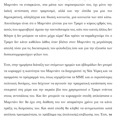
Μαμντάνι να ενσαρκώνει, στα μάτια των συμπατριωτών του, όχι μόνο την
λαϊκή αντίσταση στον τραμπισμό, αλλά και την ελπίδα για μια πιο
δημοκρατική, αλληλέγγυα και δίκαιη κοινωνία, μια κοινωνία των από κάτω.
Αποτέλεσμα είναι ότι ο Μαμντάνι γίνεται για τον Τραμπ ο κύριος εχθρός του,
αυτός που αμφισβητεί άμεσα την παντοδυναμία του, κάτι που κανείς άλλος δεν
θέλησε ή δεν μπόρεσε να κάνει μέχρι τώρα! Και πρέπει να παραδεχτούμε ότι ο
Τραμπ δεν κάνει καθόλου λάθος όταν βλέπει στον Μαμντάνι τη μεγαλύτερη
απειλή τόσο για τις δικτατορικές του φιλοδοξίες όσο και για την εξουσία των
δισεκατομμυριούχων φίλων του.
Έτσι, στην ημερήσια διάταξη των επόμενων ημερών και εβδομάδων δεν μπορεί
να κυριαρχεί η ικανότητα του Μαμντάνι να διαχειριστεί τη Νέα Υόρκη και να
εφαρμόσει το πρόγραμμά του, όπως ισχυρίζονται τα ΜΜΕ και οι περισσότερες
πολιτικές δυνάμεις, που δείχνουν να αγνοούν την πραγματική κατάσταση που
επικρατεί στη χώρα και την ακραία βία που χρησιμοποιεί ο Τραμπ ενάντια
στους αντιπάλους του. Και δεν μπορούν να κυριαρχούν επειδή απλούστατα ο
Μαμντάνι δεν θα έχει στη διάθεση του τον απαραίτητο χρόνο για να κάνει
πράξη τις δεσμεύσεις του. Και αυτό επειδή θα κληθεί να αντιμετωπίσει κατά
απόλυτη προτεραιότητα, το πρόβλημα της (πολιτικής) επιβίωσης του. Έτσι,
το