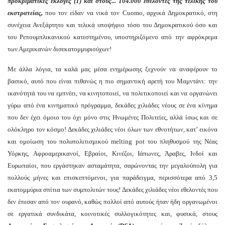
προκριματικές εκλογές (1) και στους... 104.000 εθελοντές της τελικής του
εκστρατείας,
που τον είδαν να νικά τον Cuomo, αρχικά Δημοκρατικό, στη
συνέχεια Ανεξάρτητο και τελικά υποψήφιο τόσο του Δημοκρατικού όσο και
του Ρεπουμπλικανικού κατεστημένου, υποστηριζόμενο από την αφρόκρεμα
των Αμερικανών δισεκατομμυριούχων!
Με άλλα λόγια, τα καλά μας μέσα ενημέρωσης ξεχνούν να αναφέρουν το
βασικό, αυτό που είναι πιθανώς η πιο σημαντική αρετή του Μαμντάνι: την
ικανότητά του να εμπνέει, να κινητοποιεί, να πολιτικοποιεί και να οργανώνει
γύρω από ένα κινηματικό πρόγραμμα, δεκάδες χιλιάδες νέους σε ένα κίνημα
που δεν έχει όμοιο του όχι μόνο στις Ηνωμένες Πολιτείες, αλλά ίσως και σε
ολόκληρο τον κόσμο! Δεκάδες χιλιάδες νέοι όλων των εθνοτήτων, κατ’ εικόνα
και ομοίωση του πολυπολιτισμικού melting pot του πληθυσμού της Νέας
Υόρκης, Αφροαμερικανοί, Εβραίοι, Κινέζοι, Ιάπωνες, Άραβες, Ινδοί και
Ευρωπαίοι, που εργάστηκαν ασταμάτητα, σαρώνοντας την μεγαλούπολη για
πολλούς μήνες και επισκεπτόμενοι, για παράδειγμα, περισσότερα από 3,5
εκατομμύρια σπίτια των συμπολιτών τους! Δεκάδες χιλιάδες νέοι εθελοντές που
δεν έπεσαν από τον ουρανό, καθώς πολλοί από αυτούς ήταν ήδη οργανωμένοι
σε εργατικά συνδικάτα, κοινοτικές συλλογικότητες και, φυσικά, στους