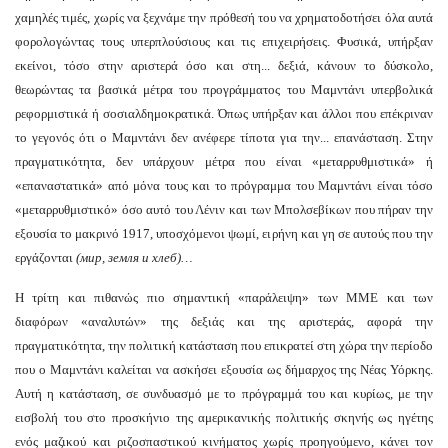
χαμηλές τιμές, χωρίς να ξεχνάμε την πρόθεσή του να χρηματοδοτήσει όλα αυτά
φορολογώντας τους υπερπλούσιους και τις επιχειρήσεις. Φυσικά, υπήρξαν
εκείνοι, τόσο στην αριστερά όσο και στη... δεξιά, κάνουν το δύσκολο,
θεωρώντας τα βασικά μέτρα του προγράμματος του Μαμντάνι υπερβολικά
ρεφορμιστικά ή σοσιαλδημοκρατικά. Όπως υπήρξαν και άλλοι που επέκριναν
το γεγονός ότι ο Μαμντάνι δεν ανέφερε τίποτα για την... επανάσταση. Στην
πραγματικότητα, δεν υπάρχουν μέτρα που είναι «μεταρρυθμιστικά» ή
«επαναστατικά» από μόνα τους και το πρόγραμμα του Μαμντάνι είναι τόσο
«μεταρρυθμιστικό» όσο αυτό του Λένιν και των Μπολσεβίκων που πήραν την
εξουσία το μακρινό 1917, υποσχόμενοι ψωμί, ειρήνη και γη σε αυτούς που την
εργάζονται
(мир, земля и хлеб)…
Η τρίτη και πιθανώς πιο σημαντική «παράλειψη» των ΜΜΕ και των
διαφόρων «αναλυτών» της δεξιάς και της αριστεράς, αφορά την
πραγματικότητα, την πολιτική κατάσταση που επικρατεί στη χώρα την περίοδο
που ο Μαμντάνι καλείται να ασκήσει εξουσία ως δήμαρχος της Νέας Υόρκης.
Αυτή η κατάσταση, σε συνδυασμό με το πρόγραμμά του και κυρίως, με την
εισβολή του στο προσκήνιο της αμερικανικής πολιτικής σκηνής ως ηγέτης
ενός μαζικού και ριζοσπαστικού κινήματος χωρίς προηγούμενο, κάνει τον