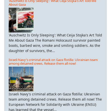
'Auschwitz Is Only Sleeping': What Ceija Stojka's Art Told Me
About Gaza
'Auschwitz Is Only Sleeping': What Ceija Stojka's Art Told
Me About Gaza The Romani Holocaust survivor painted
boots, barbed wire, smoke and smiling soldiers. As the
daughter of survivors, the...
Israeli Navy's criminal attack on Gaza flotilla: Ukrainian team
among detained crews. Release them all now!
Israeli Navy's criminal attack on Gaza flotilla: Ukrainian
team among detained crews. Release them all now! The
European Network for Solidarity with Ukraine (ENSU)
has learned that the vessel...