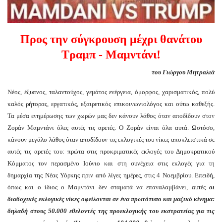
Προς την σύγκρουση μέχρι θανάτου
Τραμπ - Μαμντάνι!
του Γιώργου Μητραλιά
Νέος, έξυπνος, ταλαντούχος, γεμάτος ενέργεια, όμορφος, χαρισματικός, πολύ
καλός ρήτορας, εργατικός, εξαιρετικός επικοινωνιολόγος και ούτω καθεξής.
Τα μέσα ενημέρωσης των χωρών μας δεν κάνουν λάθος όταν αποδίδουν στον
Ζοράν Μαμντάνι όλες αυτές τις αρετές. Ο Ζοράν είναι όλα αυτά. Ωστόσο,
κάνουν μεγάλο λάθος όταν αποδίδουν τις εκλογικές του νίκες αποκλειστικά σε
αυτές τις αρετές του: πρώτα στις προκριματικές εκλογές του Δημοκρατικού
Κόμματος τον περασμένο Ιούνιο και στη συνέχεια στις εκλογές για τη
δημαρχία της Νέας Υόρκης πριν από λίγες ημέρες, στις 4 Νοεμβρίου. Επειδή,
όπως και ο ίδιος ο Μαμντάνι δεν σταματά να επαναλαμβάνει, αυτές
οι
διαδοχικές εκλογικές νίκες οφείλονται σε ένα πρωτότυπο και μαζικό κίνημα:
δηλαδή στους 50.000 εθελοντές της προεκλογικής του εκστρατείας για τις