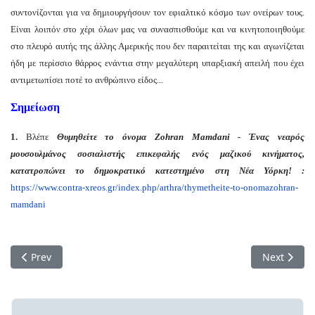
συντονίζονται για να δημιουργήσουν τον εφιαλτικό κόσμο των ονείρων τους.
Είναι λοιπόν στο χέρι όλων μας να συνασπισθούμε και να κινητοποιηθούμε
στο πλευρό αυτής της άλλης Αμερικής που δεν παραιτείται της και αγωνίζεται
ήδη με περίσσιο θάρρος ενάντια στην μεγαλύτερη υπαρξιακή απειλή που έχει
αντιμετωπίσει ποτέ το ανθρώπινο είδος...
Σημείωση
1.
Βλέπε
Θυμηθείτε το όνομα Zohran Mamdani - Ένας νεαρός
μουσουλμάνος σοσιαλιστής επικεφαλής ενός μαζικού κινήματος,
κατατροπώνει το δημοκρατικό κατεστημένο στη Νέα Υόρκη! :
https://www.contra-xreos.gr/
index.php/arthra/thymetheite-
to-onomazohran-
mamdani
Previous article: Για μια άλλη οικονομική πολιτική
Next artic
Prev
Next