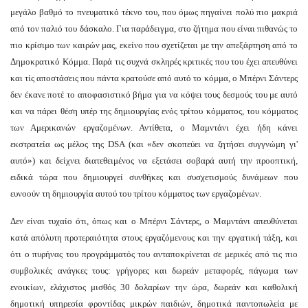
μεγάλο βαθμό το πνευματικό τέκνο του, που όμως πηγαίνει πολύ πιο μακριά
από τον παλιό του δάσκαλο. Για παράδειγμα, στο ζήτημα που είναι πιθανώς το
πιο κρίσιμο των καιρών μας, εκείνο που σχετίζεται με την απεξάρτηση από το
Δημοκρατικό Κόμμα. Παρά τις συχνά σκληρές κριτικές που του έχει απευθύνει
και τίς αποστάσεις που πάντα κρατούσε από αυτό το κόμμα, ο Μπέρνι Σάντερς
δεν έκανε ποτέ το αποφασιστικό βήμα για να κόψει τους δεσμούς του με αυτό
και να πάρει θέση υπέρ της δημιουργίας ενός τρίτου κόμματος, του κόμματος
των Αμερικανών εργαζομένων. Αντίθετα, ο Μαμντάνι έχει ήδη κάνει
εκστρατεία ως μέλος της DSA (και «δεν σκοπεύει να ζητήσει συγγνώμη γι'
αυτό») και δείχνει διατεθειμένος να εξετάσει σοβαρά αυτή την προοπτική,
ειδικά τώρα που δημιουργεί συνθήκες και συσχετισμούς δυνάμεων που
ευνοούν τη δημιουργία αυτού του τρίτου κόμματος των εργαζομένων.
Δεν είναι τυχαίο ότι, όπως και ο Μπέρνι Σάντερς, ο Μαμντάνι απευθύνεται
κατά απόλυτη προτεραιότητα στους εργαζόμενους και την εργατική τάξη, και
ότι ο πυρήνας του προγράμματός του ανταποκρίνεται σε μερικές από τις πιο
συμβολικές ανάγκες τους: γρήγορες και δωρεάν μεταφορές, πάγωμα των
ενοικίων, ελάχιστος μισθός 30 δολαρίων την ώρα, δωρεάν και καθολική
δημοτική υπηρεσία φροντίδας μικρών παιδιών, δημοτικά παντοπωλεία με