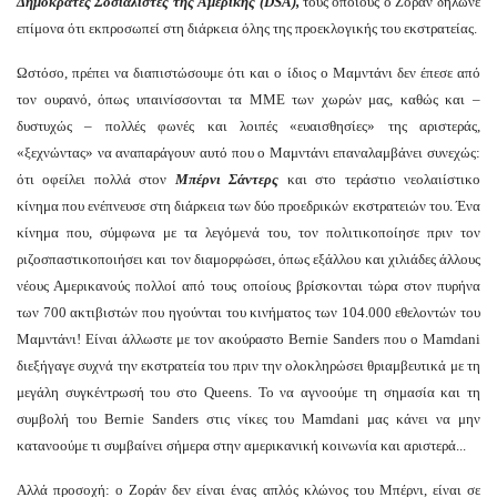
Δημοκράτες Σοσιαλιστές της Αμερικής (DSA),
τους οποίους ο Ζοράν δήλωνε
επίμονα ότι εκπροσωπεί στη διάρκεια όλης της προεκλογικής του εκστρατείας.
Ωστόσο, πρέπει να διαπιστώσουμε ότι και ο ίδιος ο Μαμντάνι δεν έπεσε από
τον ουρανό, όπως υπαινίσσονται τα ΜΜΕ των χωρών μας, καθώς και –
δυστυχώς – πολλές φωνές και λοιπές «ευαισθησίες» της αριστεράς,
«ξεχνώντας» να αναπαράγουν αυτό που ο Μαμντάνι επαναλαμβάνει συνεχώς:
ότι οφείλει πολλά στον
Μπέρνι Σάντερς
και στο τεράστιο νεολαιίστικο
κίνημα που ενέπνευσε στη διάρκεια των δύο προεδρικών εκστρατειών του. Ένα
κίνημα που, σύμφωνα με τα λεγόμενά του, τον πολιτικοποίησε πριν τον
ριζοσπαστικοποιήσει και τον διαμορφώσει, όπως εξάλλου και χιλιάδες άλλους
νέους Αμερικανούς πολλοί από τους οποίους βρίσκονται τώρα στον πυρήνα
των 700 ακτιβιστών που ηγούνται του κινήματος των 104.000 εθελοντών του
Μαμντάνι! Είναι άλλωστε με τον ακούραστο Bernie Sanders που ο Mamdani
διεξήγαγε συχνά την εκστρατεία του πριν την ολοκληρώσει θριαμβευτικά με τη
μεγάλη συγκέντρωσή του στο Queens. Το να αγνοούμε τη σημασία και τη
συμβολή του Bernie Sanders στις νίκες του Mamdani μας κάνει να μην
κατανοούμε τι συμβαίνει σήμερα στην αμερικανική κοινωνία και αριστερά...
Αλλά προσοχή: ο Ζοράν δεν είναι ένας απλός κλώνος του Μπέρνι, είναι σε