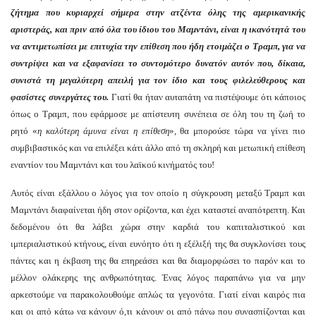
ζήτημα που κυριαρχεί σήμερα στην ατζέντα όλης της αμερικανικής
αριστεράς, και πριν από όλα του ίδιου του Μαμντάνι, είναι η ικανότητά του
να αντιμετωπίσει με επιτυχία την επίθεση που ήδη ετοιμάζει ο Τραμπ, για να
συντρίψει και να εξαφανίσει το συντομότερο δυνατόν αυτόν που, δίκαια,
συνιστά τη μεγαλύτερη απειλή για τον ίδιο και τους φιλελεύθερους και
φασίστες συνεργάτες του.
Γιατί θα ήταν αυταπάτη να πιστέψουμε ότι κάποιος
όπως ο Τραμπ, που εφάρμοσε με απίστευτη συνέπεια σε όλη του τη ζωή το
ρητό «
η καλύτερη άμυνα είναι η επίθεση
», θα μπορούσε τώρα να γίνει πιο
συμβιβαστικός και να επιλέξει κάτι άλλο από τη σκληρή και μετωπική επίθεση
εναντίον του Μαμντάνι και του λαϊκού κινήματός του!
Αυτός είναι εξάλλου ο λόγος για τον οποίο η σύγκρουση μεταξύ Τραμπ και
Μαμντάνι διαφαίνεται ήδη στον ορίζοντα, και έχει καταστεί αναπότρεπτη. Και
δεδομένου ότι θα λάβει χώρα στην καρδιά του καπιταλιστικού και
ιμπεριαλιστικού κτήνους, είναι ευνόητο ότι η εξέλιξή της θα συγκλονίσει τους
πάντες και η έκβαση της θα επηρεάσει και θα διαμορφώσει το παρόν και το
μέλλον ολάκερης της ανθρωπότητας. Ένας λόγος παραπάνω για να μην
αρκεστούμε να παρακολουθούμε απλώς τα γεγονότα. Γιατί είναι καιρός πια
και οι από κάτω να κάνουν ό,τι κάνουν οι από πάνω που συνασπίζονται και