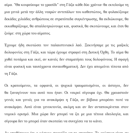
αίμα. "Θα κουρεύουμε το γρασίδι" στη Γάζα κάθε δύο χρόνια- θα εκτελούμε τη
μια γενιά μετά την άλλη νεαρών αντιπάλων του καθεστώτος, θα φυλακίζουμε
δεκάδες χιλιάδες ανθρώπους σε στρατόπεδα συγκέντρωσης, θα εκδιώκουμε, θα
εκκαθαρίζουμε, θα απαλλοτριώνουμε και, φυσικά, θα σκοτώνουμε, και έτσι θα
ζούμε: στη χώρα του αίματος.
Έχουμε ήδη σκοτώσει τον παλαιστινιακό λαό. Ξεκινήσαμε με τις μαζικές
δολοφονίες στη Γάζα, και τώρα έχουμε στραφεί στη Δυτική Όχθη. Το αίμα θα
χυθεί ποτάμια και εκεί, αν κανείς δεν σταματήσει τους δολοφόνους. Η σφαγή
είναι φυσική και ταυτόχρονα συναισθηματική. Δεν έχει απομείνει τίποτα από
τη Γάζα.
Οι κρατούμενοι, τα ορφανά, οι ψυχικά τραυματισμένοι, οι άστεγοι, δεν
θα ξαναγίνουν που αυτό που ήταν. Οι νεκροί σίγουρα όχι. Θα χρειαστούν
γενιές και γενιές για να ανακάμψει η Γάζα, αν βέβαια μπορέσει ποτέ να
ανακάμψει. Αυτό είναι γενοκτονία, ακόμη και αν δεν ανταποκρίνεται στον
νομικό ορισμό. Μια χώρα δεν μπορεί να ζει με μια τέτοια ιδεολογία, και
σίγουρα δεν το μπορεί όταν σκοπεύει να συνεχίσει να το κάνει.
Ας υποθέσουμε ότι ο κόσμος συνεχίζει να το επιτρέπει. Το ερώτημα είναι αν