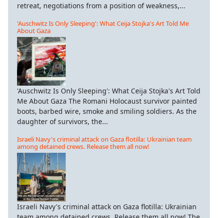
retreat, negotiations from a position of weakness,...
'Auschwitz Is Only Sleeping': What Ceija Stojka's Art Told Me
About Gaza
'Auschwitz Is Only Sleeping': What Ceija Stojka's Art Told
Me About Gaza The Romani Holocaust survivor painted
boots, barbed wire, smoke and smiling soldiers. As the
daughter of survivors, the...
Israeli Navy's criminal attack on Gaza flotilla: Ukrainian team
among detained crews. Release them all now!
Israeli Navy's criminal attack on Gaza flotilla: Ukrainian
team among detained crews. Release them all now! The