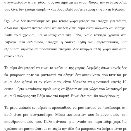
αναγνωρίσουν ότι η χώρα τους συντηρείται με αίμα. Χωρίς την αιματοχυσία,
μας λένε, δεν έχουμε ύπαρξη - και συμβιβαζόμαστε με αυτή τη φρικτή δήλωση.
Όχι μόνο δεν πιστεύουμε ότι μια τέτοια χώρα μπορεί να υπάρχει για πάντα,
αλλά και είμαστε πεπεισμένοι ότι αν δεν χύνει αίμα είναι αδύνατο να υπάρχει.
Κάθε τρία χρόνια, μια αιματοχυσία στη Γάζα, κάθε τέσσερα χρόνια στο
Λίβανο. Και ενδιάμεσα, υπάρχει η Δυτική Όχθη και, περιστασιακά, μια
εξόρμηση αίματος σε πρόσθετους στόχους. Δεν υπάρχει άλλη χώρα σαν αυτή
στον κόσμο.
Το αίμα δεν μπορεί να είναι το καύσιμο της χώρας. Ακριβώς όπως κανείς δεν
θα μπορούσε ποτέ να φανταστεί να οδηγεί ένα αυτοκίνητο που κινείται με
αίμα, όσο φθηνό κι αν είναι αυτό, είναι δύσκολο να φανταστεί κανείς 10
εκατομμύρια κατοίκους πρόθυμους να ζήσουν σε μια χώρα που λειτουργεί με
αίμα. Ο πόλεμος στη Γάζα συνιστά καμπή. Είναι έτσι που θα συνεχίσουμε;
Τα μέσα μαζικής ενημέρωσης προσπαθούν να μας κάνουν να πιστέψουμε ότι
αυτό είναι μια αναγκαιότητα. Μέσω εκστρατειών που δαιμονοποιούν και
απανθρωποποιούν τους Παλαιστίνιους, μια ενιαία και τερατώδης χορωδία
σχολιαστών μας πουλάει με επιτυχία την ιδέα ότι μπορούμε να ζούμε αιώνια με