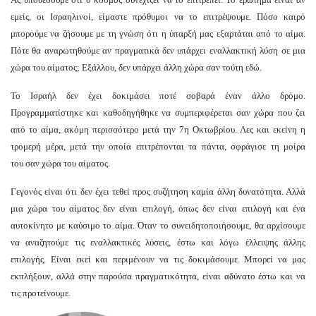
εμείς, οι Ισραηλινοί, είμαστε πρόθυμοι να το επιτρέψουμε. Πόσο καιρό
μπορούμε να ζήσουμε με τη γνώση ότι η ύπαρξή μας εξαρτάται από το αίμα.
Πότε θα αναρωτηθούμε αν πραγματικά δεν υπάρχει εναλλακτική λύση σε μια
χώρα του αίματος; Εξάλλου, δεν υπάρχει άλλη χώρα σαν τούτη εδώ.
Το Ισραήλ δεν έχει δοκιμάσει ποτέ σοβαρά έναν άλλο δρόμο.
Προγραμματίστηκε και καθοδηγήθηκε να συμπεριφέρεται σαν χώρα που ζει
από το αίμα, ακόμη περισσότερο μετά την 7η Οκτωβρίου. Λες και εκείνη η
τρομερή μέρα, μετά την οποία επιτρέπονται τα πάντα, σφράγισε τη μοίρα
του σαν χώρα του αίματος.
Γεγονός είναι ότι δεν έχει τεθεί προς συζήτηση καμία άλλη δυνατότητα. Αλλά
μια χώρα του αίματος δεν είναι επιλογή, όπως δεν είναι επιλογή και ένα
αυτοκίνητο με καύσιμο το αίμα. Όταν το συνειδητοποιήσουμε, θα αρχίσουμε
να αναζητούμε τις εναλλακτικές λύσεις, έστω και λόγω έλλειψης άλλης
επιλογής. Είναι εκεί και περιμένουν να τις δοκιμάσουμε. Μπορεί να μας
εκπλήξουν, αλλά στην παρούσα πραγματικότητα, είναι αδύνατο έστω και να
τις προτείνουμε.