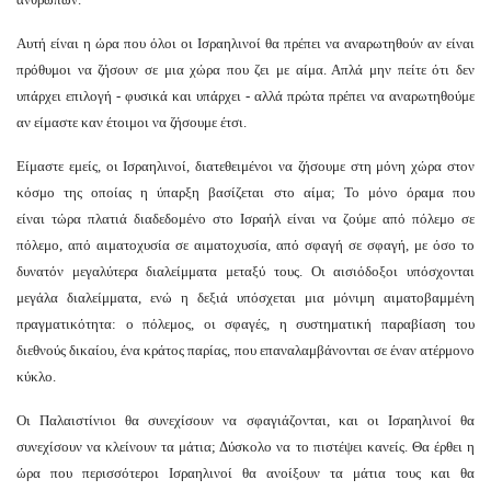
Αυτή είναι η ώρα που όλοι οι Ισραηλινοί θα πρέπει να αναρωτηθούν αν είναι
πρόθυμοι να ζήσουν σε μια χώρα που ζει με αίμα. Απλά μην πείτε ότι δεν
υπάρχει επιλογή - φυσικά και υπάρχει - αλλά πρώτα πρέπει να αναρωτηθούμε
αν είμαστε καν έτοιμοι να ζήσουμε έτσι.
Είμαστε εμείς, οι Ισραηλινοί, διατεθειμένοι να ζήσουμε στη μόνη χώρα στον
κόσμο της οποίας η ύπαρξη βασίζεται στο αίμα; Το μόνο όραμα που
είναι τώρα πλατιά διαδεδομένο στο Ισραήλ είναι να ζούμε από πόλεμο σε
πόλεμο, από αιματοχυσία σε αιματοχυσία, από σφαγή σε σφαγή, με όσο το
δυνατόν μεγαλύτερα διαλείμματα μεταξύ τους. Οι αισιόδοξοι υπόσχονται
μεγάλα διαλείμματα, ενώ η δεξιά υπόσχεται μια μόνιμη αιματοβαμμένη
πραγματικότητα: ο πόλεμος, οι σφαγές, η συστηματική παραβίαση του
διεθνούς δικαίου, ένα κράτος παρίας, που επαναλαμβάνονται σε έναν ατέρμονο
κύκλο.
Οι Παλαιστίνιοι θα συνεχίσουν να σφαγιάζονται, και οι Ισραηλινοί θα
συνεχίσουν να κλείνουν τα μάτια; Δύσκολο να το πιστέψει κανείς. Θα έρθει η
ώρα που περισσότεροι Ισραηλινοί θα ανοίξουν τα μάτια τους και θα