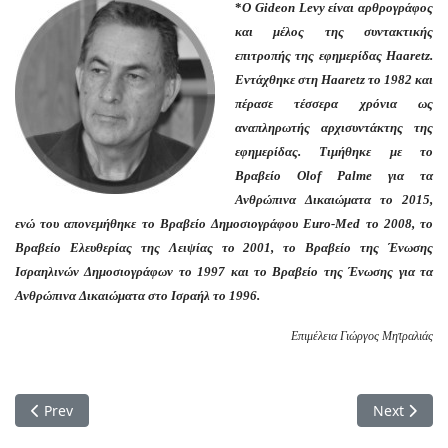
*
Ο Gideon Levy είναι αρθρογράφος
και μέλος της συντακτικής
επιτροπής της εφημερίδας Haaretz.
Εντάχθηκε στη Haaretz το 1982 και
πέρασε τέσσερα χρόνια ως
αναπληρωτής αρχισυντάκτης της
εφημερίδας. Τιμήθηκε με το
Βραβείο Olof Palme για τα
Ανθρώπινα Δικαιώματα το 2015,
ενώ του απονεμήθηκε το Βραβείο Δημοσιογράφου Euro-Med το 2008, το
Βραβείο Ελευθερίας της Λειψίας το 2001, το Βραβείο της Ένωσης
Ισραηλινών Δημοσιογράφων το 1997 και το Βραβείο της Ένωσης για τα
Ανθρώπινα Δικαιώματα στο Ισραήλ το 1996.
Επιμέλεια Γιώργος Μητραλιάς
Previous article: Οι συνένοχοι του Ισραήλ και ο εφιαλτικά α
Next artic
Prev
Next