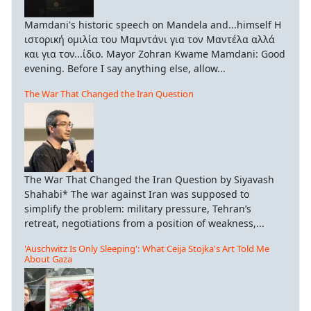
Mamdani's historic speech on Mandela and...himself Η
ιστορική ομιλία του Μαμντάνι για τον Μαντέλα αλλά
και για τον...ίδιο. Mayor Zohran Kwame Mamdani: Good
evening. Before I say anything else, allow...
The War That Changed the Iran Question
The War That Changed the Iran Question by Siyavash
Shahabi* The war against Iran was supposed to
simplify the problem: military pressure, Tehran’s
retreat, negotiations from a position of weakness,...
'Auschwitz Is Only Sleeping': What Ceija Stojka's Art Told Me
About Gaza