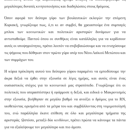
μεγαλύτερες δυνατές κινητοποιήσεις και διαδηλώσεις στους δρόμους.
Όσον αφορά τον δεύτερο γύρο των βουλευτικών εκλογών την επόμενη
Κυριακή, γνωρίζουμε πως, ό,τι κι αν συμβεί, θα χρειαστούμε ένα συμπαγές
μπλοκ των κοινωνικών και πολιτικών αριστερών δυνάμεων για να
αντισταθούμε. Παντού όπου οι συνθήκες είναι κατάλληλες για να κερδίσουν
αυτές οι υποψηφιότητες, πρέπει λοιπόν να επιβεβαιώσουμε και να ενισχύσουμε
τις ψήφους που δόθηκαν στον πρώτο γύρο υπέρ του Νέου Λαϊκού Μετώπου και
των συμμάχων του.
Η κύρια πρόκληση αυτού του δεύτερου γύρου παραμένει να εμποδίσουμε την
άκρα δεξιά να έρθει στην εξουσία σε λίγες ημέρες, και αυτός είναι ένας
ουσιαστικός στόχος για το κοινωνικό μας στρατόπεδο. Γνωρίζουμε ότι οι
πολιτικές που υπερασπίστηκε ή εφάρμοσε η δεξιά, και ειδικά ο Μακρονισμός
στην εξουσία, βοήθησαν σε μεγάλο βαθμό να ανοίξει ο δρόμος για το RN,
υιοθετώντας ορισμένα από τα μέτρα του και συμβάλλοντας στη νομιμοποίησή
του, ενώ παράλληλα έκανε επίθεση σε όλο και μεγαλύτερα τμήματα της
αριστεράς. Ωστόσο, μεταξύ δύο κινδύνων, πρέπει πρώτα να κάνουμε τα πάντα
για να εξαλείψουμε τον μεγαλύτερο και πιο άμεσο.