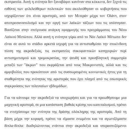
εκστρατεία. Αυτή η ενότητα δεν ξαναβάφει κανέναν στα κόκκινα, δεν ξεχνά τις
ευθύνες των φιλελεύθερων πολιτικών που ακολούθησαν οι κυβερνήσεις που
ισχυρίζονταν ότι είναι αριστερές, από τον Μιτεράν μέχρι τον Ολάντ, στον
αποπροσανατολισμό και την οργή των λαϊκών τάξεων που τις υπέστησαν.
Βασίζεται στην επείγουσα ανάγκη εφαρμογής του προγράμματος του Νέου
Λαϊκού Μετώπου. Αλλά αυτή η ενότητα γύρω από το Νέο Λαϊκό Μέτωπο δεν
είναι σε αυτό το στάδιο αρκετά ισχυρή για να αντισταθμίσει την επικίνδυνη
πίεση της ακροδεξιάς, τις εκστρατείες συκοφαντικών κατηγοριών περί
αντισημιτισμού και τρομοκρατίας, την ψευδή και προσβλητική συμμετρία
μεταξύ των "άκρων" που εκφράζεται από τους Μακρονιστές, αλλά και τις
αμφιβολίες που προκύπτουν από τις συσσωρευμένες κοινωνικές ήττες για τη
σταθερότητα της ενότητας της αριστεράς που έχει πληγεί από τις εσωτερικές
συγκρούσεις των τελευταίων εβδομάδων.
Για να κάνουμε την ακροδεξιά να υποχωρήσει και για να προωθήσουμε μια
μαχητική αριστερά, σε μια κατάσταση βαθιάς κρίσης του καπιταλισμού, πρέπει
να ενισχύσουμε την ενότητα της δράσης ολόκληρης της αριστεράς. Από τη
βάση μέχρι την κορυφή, πρέπει να είμαστε ενωμένοι και να αγωνιζόμαστε
δίπλα-δίπλα: διαδηλώνοντας ενάντια στην ακροδεξιά και υπερασπιζόμενοι