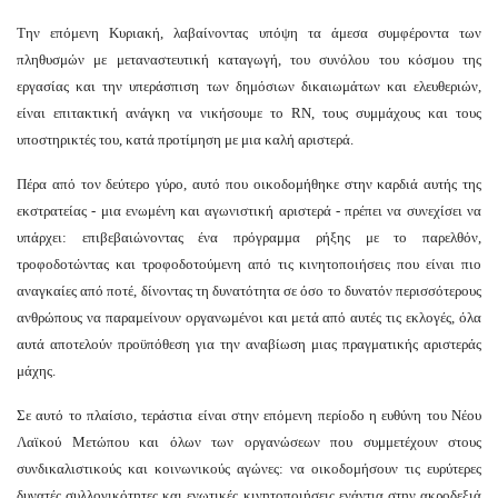
Την επόμενη Κυριακή, λαβαίνοντας υπόψη τα άμεσα συμφέροντα των
πληθυσμών με μεταναστευτική καταγωγή, του συνόλου του κόσμου της
εργασίας και την υπεράσπιση των δημόσιων δικαιωμάτων και ελευθεριών,
είναι επιτακτική ανάγκη να νικήσουμε το RN, τους συμμάχους και τους
υποστηρικτές του, κατά προτίμηση με μια καλή αριστερά.
Πέρα από τον δεύτερο γύρο, αυτό που οικοδομήθηκε στην καρδιά αυτής της
εκστρατείας - μια ενωμένη και αγωνιστική αριστερά - πρέπει να συνεχίσει να
υπάρχει: επιβεβαιώνοντας ένα πρόγραμμα ρήξης με το παρελθόν,
τροφοδοτώντας και τροφοδοτούμενη από τις κινητοποιήσεις που είναι πιο
αναγκαίες από ποτέ, δίνοντας τη δυνατότητα σε όσο το δυνατόν περισσότερους
ανθρώπους να παραμείνουν οργανωμένοι και μετά από αυτές τις εκλογές, όλα
αυτά αποτελούν προϋπόθεση για την αναβίωση μιας πραγματικής αριστεράς
μάχης.
Σε αυτό το πλαίσιο, τεράστια είναι στην επόμενη περίοδο η ευθύνη του Νέου
Λαϊκού Μετώπου και όλων των οργανώσεων που συμμετέχουν στους
συνδικαλιστικούς και κοινωνικούς αγώνες: να οικοδομήσουν τις ευρύτερες
δυνατές συλλογικότητες και ενωτικές κινητοποιήσεις ενάντια στην ακροδεξιά