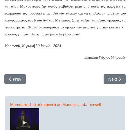
και στον Μακρονισμό (αν αυτός επιβιώσει μετά από αυτές τις εκλογές), να
εκφράσουν τις προσδοκίες των λαϊκών τάξεων και να επιβάλουν τα μέτρα του
προγράμματος του Νέου Λαϊκού Μετώπου. Στην κάλπη και στους δρόμους, να
νικήσουμε το RN, να ξαναπάρουμε το δρόμο των αγώνων για την κοινωνική
πρόοδο, για τον πλανήτη, για μια άλλη κοινωνία!
Montreuil, Κυριακή 30 Ιουνίου 2024
Επιμέλεια Γιώργος Μητραλιάς
Previous article: Να μην αφήσουμε την άκρα δεξιά να αναπο
Next artic
Prev
Next
Mamdani's historic speech on Mandela and...himself