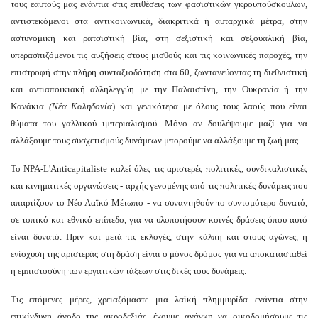
τους εαυτούς μας ενάντια στις επιθέσεις των φασιστικών γκρουπούσκουλων,
αντιστεκόμενοι στα αντικοινωνικά, διακριτικά ή αυταρχικά μέτρα, στην
αστυνομική και ρατσιστική βία, στη σεξιστική και σεξουαλική βία,
υπερασπιζόμενοι τις αυξήσεις στους μισθούς και τις κοινωνικές παροχές, την
επιστροφή στην πλήρη συνταξιοδότηση στα 60, ζωντανεύοντας τη διεθνιστική
και αντιαποικιακή αλληλεγγύη με την Παλαιστίνη, την Ουκρανία ή την
Κανάκια
(Νέα Καληδονία
) και γενικότερα με όλους τους λαούς που είναι
θύματα του γαλλικού ιμπεριαλισμού. Μόνο αν δουλέψουμε μαζί για να
αλλάξουμε τους συσχετισμούς δυνάμεων μπορούμε να αλλάξουμε τη ζωή μας.
Το NPA-L'Anticapitaliste καλεί όλες τις αριστερές πολιτικές, συνδικαλιστικές
και κινηματικές οργανώσεις - αρχής γενομένης από τις πολιτικές δυνάμεις που
απαρτίζουν το Νέο Λαϊκό Μέτωπο - να συναντηθούν το συντομότερο δυνατό,
σε τοπικό και εθνικό επίπεδο, για να υλοποιήσουν κοινές δράσεις όπου αυτό
είναι δυνατό. Πριν και μετά τις εκλογές, στην κάλπη και στους αγώνες, η
ενίσχυση της αριστεράς στη δράση είναι ο μόνος δρόμος για να αποκατασταθεί
η εμπιστοσύνη των εργατικών τάξεων στις δικές τους δυνάμεις.
Τις επόμενες μέρες, χρειαζόμαστε μια λαϊκή πλημμυρίδα ενάντια στην
επικίνδυνη άνοδο της ακροδεξιάς, έχουμε ανάγκη να οικοδομήσουμε τις