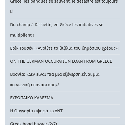
Grèce: les banques se sauvent, le désastre est toujours
là
Du champ à l’assiette, en Grèce les initiatives se
multiplient !
Ερίκ Τουσέν: «Ανοίξτε τα βιβλία του δημόσιου χρέους»!
ON THE GERMAN OCCUPATION LOAN FROM GREECE
Βοσνία: «Δεν είναι πια μια εξέγερση,είναι μια
κοινωνική επανάσταση»!
ΕΥΡΩΠΑΙΚΟ ΚΑΛΕΣΜΑ
Η Ουγγαρία αψηφά το ΔΝΤ
Greek bond bazaar (2/7)