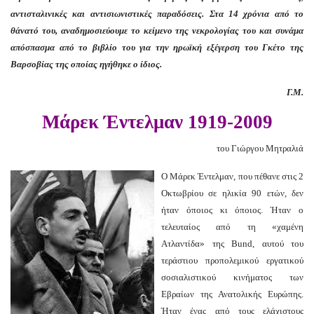
αντισταλινικές και αντισιωνιστικές παραδόσεις. Στα 14 χρόνια από το
θάνατό του, αναδημοσιεύουμε το κείμενο της νεκρολογίας του και συνάμα
απόσπασμα από το βιβλίο του για την ηρωϊκή εξέγερση του Γκέτο της
Βαρσοβίας της οποίας ηγήθηκε ο ίδιος.
Γ.Μ.
Μάρεκ Έντελμαν 1919-2009
του Γιώργου Μητραλιά
Ο Μάρεκ Έντελμαν, που πέθανε στις 2
Οκτωβρίου σε ηλικία 90 ετών, δεν
ήταν όποιος κι όποιος. Ήταν ο
τελευταίος από τη «χαμένη
Ατλαντίδα» της Bund, αυτού του
τεράστιου προπολεμικού εργατικού
σοσιαλιστικού κινήματος των
Εβραίων της Ανατολικής Ευρώπης.
Ήταν ένας από τους ελάχιστους