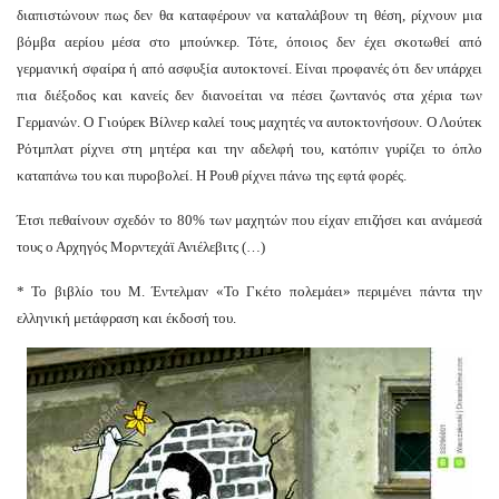
διαπιστώνουν πως δεν θα καταφέρουν να καταλάβουν τη θέση, ρίχνουν μια
βόμβα αερίου μέσα στο μπούνκερ. Τότε, όποιος δεν έχει σκοτωθεί από
γερμανική σφαίρα ή από ασφυξία αυτοκτονεί. Είναι προφανές ότι δεν υπάρχει
πια διέξοδος και κανείς δεν διανοείται να πέσει ζωντανός στα χέρια των
Γερμανών. Ο Γιούρεκ Βίλνερ καλεί τους μαχητές να αυτοκτονήσουν. Ο Λούτεκ
Ρότμπλατ ρίχνει στη μητέρα και την αδελφή του, κατόπιν γυρίζει το όπλο
καταπάνω του και πυροβολεί. Η Ρουθ ρίχνει πάνω της εφτά φορές.
Έτσι πεθαίνουν σχεδόν το 80% των μαχητών που είχαν επιζήσει και ανάμεσά
τους ο Αρχηγός Μορντεχάϊ Ανιέλεβιτς (…)
* Το βιβλίο του Μ. Έντελμαν «Το Γκέτο πολεμάει» περιμένει πάντα την
ελληνική μετάφραση και έκδοσή του.