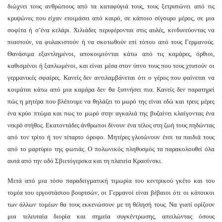
διώχνει τους ανθρώπους από τα καταφύγιά τους, τους ξετρυπώνει από τις
κρυψώνες που είχαν ετοιμάσει από καιρό, σε κάποιο σίγουρο μέρος, σε μια
σοφίτα ή σ’ένα κελάρι. Χιλιάδες περιφέρονται στις αυλές, κινδυνεύοντας να
πιαστούν, να φυλακιστούν ή να σκοτωθούν επί τόπου από τους Γερμανούς.
Θανάσιμα εξαντλημένοι, αποκοιμιόνται κάτω από τις καμάρες, όρθιοι,
καθισμένοι ή ξαπλωμένοι, και είναι μέσα στον ύπνο τους που τους χτυπούν οι
γερμανικές σφαίρες. Κανείς δεν αντιλαμβάνεται ότι ο γέρος που φαίνεται να
κοιμάται κάτω από μια καμάρα δεν θα ξυπνήσει πια. Κανείς δεν παρατηρεί
πώς η μητέρα που βλέπουμε να θηλάζει το μωρό της είναι εδώ και τρεις μέρες
ένα κρύο πτώμα και πως το μωρό στην αγκαλιά της βυζαίνει κλαίγοντας ένα
νεκρό στήθος. Εκατοντάδες άνθρωποι δίνουν ένα τέλος στη ζωή τους πηδώντας
από τον τρίτο ή τον τέταρτο όροφο. Μητέρες γλυτώνουν έτσι τα παιδιά τους
από το μαρτύριο της φωτιάς. Ο πολωνικός πληθυσμός τα παρακολουθεί όλα
αυτά από την οδό Σβιετόγερσκα και τη πλατεία Κρασίνσκι.
Μετά από μια τόσο παραδειγματική τιμωρία του κεντρικού γκέτο και του
τομέα του εργοστάσιου βουρτσών, οι Γερμανοί είναι βέβαιοι ότι οι κάτοικοι
των άλλων τομέων θα τους εκκενώσουν με τη θέλησή τους. Να γιατί ορίζουν
μια τελευταία διορία και σημεία συγκέντρωσης, απειλώντας όσους