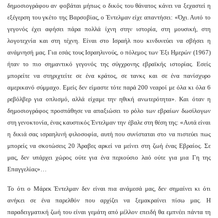
δημοσιογράφου αν φοβάται μήπως ο δικός του θάνατος κάνει να ξεχαστεί η
εξέγερση του γκέτο της Βαρσοβίας, ο Έντελμαν είχε απαντήσει: «Όχι. Αυτό το
γεγονός έχει αφήσει πάρα πολλά ίχνη στην ιστορία, στη μουσική, στη
λογοτεχνία και στη τέχνη. Είναι στο Ισραήλ που κινδυνεύει να σβήσει η
ανάμνησή μας. Για εσάς τους Ισραηλινούς, ο πόλεμος των Έξι Ημερών (1967)
ήταν το πιο σημαντικό γεγονός της σύγχρονης εβραϊκής ιστορίας. Εσείς
μπορείτε να στηριχτείτε σε ένα κράτος, σε τανκς και σε ένα πανίσχυρο
αμερικανό σύμμαχο. Εμείς δεν είμαστε τότε παρά 200 νεαροί με όλα κι όλα 6
ρεβόλβερ για οπλισμό, αλλά είχαμε την ηθική ανωτερότητα». Και όταν η
δημοσιογράφος προσπάθησε να απαξιώσει το ρόλο των εβραίων δωσίλογων
στη γενοκτονία, ένας καυστικός Έντελμαν την έβαλε στη θέση της: «Αυτά είναι
η δικιά σας ισραηλινή φιλοσοφία, αυτή που συνίσταται στο να πιστεύει πως
μπορείς να σκοτώσεις 20 Άραβες αρκεί να μείνει στη ζωή ένας Εβραίος. Σε
μας, δεν υπάρχει χώρος ούτε για ένα περιούσιο λαό ούτε για μια Γη της
Επαγγελίας»…
Το ότι ο Μάρεκ Έντελμαν δεν είναι πια ανάμεσά μας, δεν σημαίνει κι ότι
ανήκει σε ένα παρελθόν που αρχίζει να ξεμακραίνει πίσω μας. Η
παραδειγματική ζωή του είναι γεμάτη από μέλλον επειδή θα εμπνέει πάντα τη