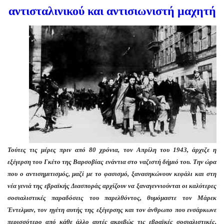
αντισταλινικού και αντισιωνιστή μαχητή
Τούτες τις μέρες πριν από 80 χρόνια, τον Απρίλη του 1943, άρχιζε η
εξέγερση του Γκέτο της Βαρσοβίας ενάντια στο ναζιστή δήμιό του. Την ώρα
που ο αντισημιτισμός, μαζί με το φασισμό, ξανασηκώνουν κεφάλι και στη
νέα γενιά της εβραϊκής Διασποράς αρχίζουν να ξαναγεννιούνται οι καλύτερες
σοσιαλιστικές παραδόσεις του παρελθόντος, θυμόμαστε τον Μάρεκ
Έντελμαν, τον ηγέτη αυτής της εξέγερσης και τον άνθρωπο που ενσάρκωνε
περισσότερο από κάθε άλλο αυτές ακριβώς τις εβραϊκές σοσιαλιστικές,