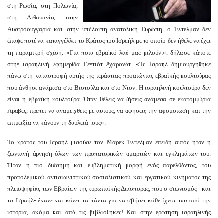
στη Ρωσία, στη Πολωνία,
στη Λιθουανία, στην
Αυστροουγγαρία και στην υπόλοιπη ανατολική Ευρώπη, ο Έντελμαν δεν
έπαψε ποτέ να καταγγέλλει το Κράτος του Ισραήλ με το οποίο δεν ήθελε να έχει
τη παραμικρή σχέση. «Για ποιο εβραϊκό λαό μας μιλούν;», δήλωσε κάποτε
στην ισραηλινή εφημερίδα Γεντιότ Αχαρονότ. «Το Ισραήλ δημιουργήθηκε
πάνω στη καταστροφή αυτής της τεράστιας προαιώνιας εβραϊκής κουλτούρας
που άνθησε ανάμεσα στο Βιστούλα και στο Ντον. Η ισραηλινή κουλτούρα δεν
είναι η εβραϊκή κουλτούρα. Όταν θέλεις να ζήσεις ανάμεσα σε εκατομμύρια
Άραβες, πρέπει να αναμειχθείς με αυτούς, να αφήσεις την αφομοίωση και την
επιμειξία να κάνουν τη δουλειά τους».
Το κράτος του Ισραήλ μισούσε τον Μάρεκ Έντελμαν επειδή αυτός ήταν η
ζωντανή άρνηση όλων των προπατορικών αμαρτιών και εγκλημάτων του.
Ήταν η πιο διάσημη και εμβληματική μορφή ενός παρελθόντος, του
προπολεμικού αντισιωνιστικού σοσιαλιστικού και εργατικού κινήματος της
πλειοψηφίας των Εβραίων της ευρωπαϊκής Διασποράς, που ο σιωνισμός –και
το Ισραήλ- έκανε και κάνει τα πάντα για να σβήσει κάθε ίχνος του από την
ιστορία, ακόμα και από τις βιβλιοθήκες! Και στην ερώτηση ισραηλινής