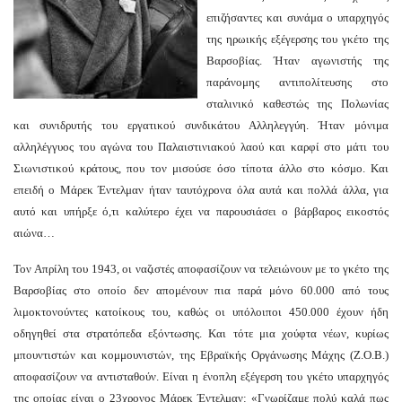
επιζήσαντες και συνάμα ο υπαρχηγός
της ηρωικής εξέγερσης του γκέτο της
Βαρσοβίας. Ήταν αγωνιστής της
παράνομης αντιπολίτευσης στο
σταλινικό καθεστώς της Πολωνίας
και συνιδρυτής του εργατικού συνδικάτου Αλληλεγγύη. Ήταν μόνιμα
αλληλέγγυος του αγώνα του Παλαιστινιακού λαού και καρφί στο μάτι του
Σιωνιστικού κράτους, που τον μισούσε όσο τίποτα άλλο στο κόσμο. Και
επειδή ο Μάρεκ Έντελμαν ήταν ταυτόχρονα όλα αυτά και πολλά άλλα, για
αυτό και υπήρξε ό,τι καλύτερο έχει να παρουσιάσει ο βάρβαρος εικοστός
αιώνα…
Τον Απρίλη του 1943, οι ναζιστές αποφασίζουν να τελειώνουν με το γκέτο της
Βαρσοβίας στο οποίο δεν απομένουν πια παρά μόνο 60.000 από τους
λιμοκτονούντες κατοίκους του, καθώς οι υπόλοιποι 450.000 έχουν ήδη
οδηγηθεί στα στρατόπεδα εξόντωσης. Και τότε μια χούφτα νέων, κυρίως
μπουντιστών και κομμουνιστών, της Εβραϊκής Οργάνωσης Μάχης (Z.O.B.)
αποφασίζουν να αντισταθούν. Είναι η ένοπλη εξέγερση του γκέτο υπαρχηγός
της οποίας είναι ο 23χρονος Μάρεκ Έντελμαν: «Γνωρίζαμε πολύ καλά πως