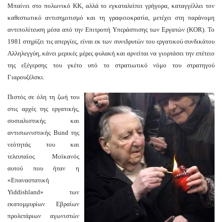
Μπαίνει στο πολωνικό ΚΚ, αλλά το εγκαταλείπει γρήγορα, καταγγέλλει τον
καθεστωτικό αντισημιτισμό και τη γραφειοκρατία, μετέχει στη παράνομη
αντιπολίτευση μέσα από την Επιτροπή Υπεράσπισης των Εργατών (KOR). Το
1981 στηρίζει τις απεργίες, είναι εκ των συνιδρυτών του εργατικού συνδικάτου
Αλληλεγγύη, κάνει μερικές μέρες φυλακή και αρνείται να γιορτάσει την επέτειο
της εξέγερσης του γκέτο υπό το στρατιωτικό νόμο του στρατηγού
Γιαρουζέλσκι.
Πιστός σε όλη τη ζωή του
στις αρχές της εργατικής,
σοσιαλιστικής και
αντισιωνιστικής Bund της
νεότητάς του και
τελευταίος Μοϊκανός
αυτού που ήταν η
«Επαναστατική
Yiddishland» των
εκατομμυρίων Εβραίων
προλετάριων αγωνιστών