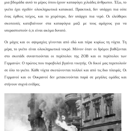
μια βδομάδα αυτό το μέρος όπου έχουν καταφύγει χιλιάδες άνθρωποι. Έξω, το
γκέτο έχει σχεδόν ολοκληρωτικά κατακαεί. Πρακτικά, δεν υπάρχει πια ούτε
ένας όρθιος τοίχος, και το χειρότερο, δεν υπάρχει πια νερό. Οι ελεύθεροι
σκοπευτές κατεβαίνουν στα καταφύγια μαζί με τους αμάχους για να
υπερασπιστούν ό,τι είναι ακόμα δυνατό.
Οι μάχες και οι αψιμαχίες γίνονται από εδώ και πέρα κυρίως τη νύχτα. Τη
μέρα, το γκέτο είναι ολοκληρωτικά νεκρό. Μόνον όταν οι δρόμοι βυθίζονται
στο σκοτάδι συναντιούνται οι περίπολοι της ZOB και οι περίπολοι των
Γερμανών. Ο πρώτος που πυροβολεί βγαίνει νικητής. Οι δικοί μας περιπολούν
σε όλο το γκέτο. Κάθε νύχτα σκοτώνονται πολλοί και από τις δυο πλευρές. Οι
Γερμανοί και οι Ουκρανοί δεν μετακινούνται παρά σε μεγάλες ομάδες και
στήνουν συχνά ενέδρες.