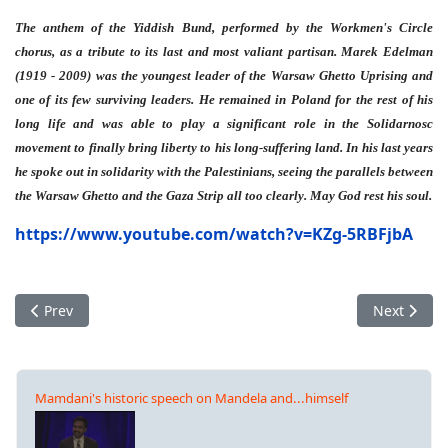
The anthem of the Yiddish Bund, performed by the Workmen's Circle
chorus, as a tribute to its last and most valiant partisan. Marek Edelman
(1919 - 2009) was the youngest leader of the Warsaw Ghetto Uprising and
one of its few surviving leaders. He remained in Poland for the rest of his
long life and was able to play a significant role in the Solidarnosc
movement to finally bring liberty to his long-suffering land. In his last years
he spoke out in solidarity with the Palestinians, seeing the parallels between
the Warsaw Ghetto and the Gaza Strip all too clearly. May God rest his soul.
https://www.youtube.com/watch?
v=KZg-5RBFjbA
Previous article: Αντίο Ερνέστ
Next artic
Prev
Next
Mamdani's historic speech on Mandela and...himself