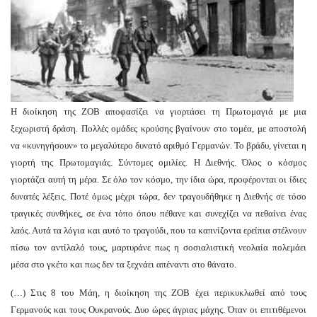
Η διοίκηση της ΖΟΒ αποφασίζει να γιορτάσει τη Πρωτομαγιά με μια
ξεχωριστή δράση. Πολλές ομάδες κρούσης βγαίνουν στο τομέα, με αποστολή
να «κυνηγήσουν» το μεγαλύτερο δυνατό αριθμό Γερμανών. Το βράδυ, γίνεται η
γιορτή της Πρωτομαγιάς. Σύντομες ομιλίες. Η Διεθνής. Όλος ο κόσμος
γιορτάζει αυτή τη μέρα. Σε όλο τον κόσμο, την ίδια ώρα, προφέρονται οι ίδιες
δυνατές λέξεις. Ποτέ όμως μέχρι τώρα, δεν τραγουδήθηκε η Διεθνής σε τόσο
τραγικές συνθήκες, σε ένα τόπο όπου πέθανε και συνεχίζει να πεθαίνει ένας
λαός. Αυτά τα λόγια και αυτό το τραγούδι, που τα καπνίζοντα ερείπια στέλνουν
πίσω τον αντίλαλό τους, μαρτυράνε πως η σοσιαλιστική νεολαία πολεμάει
μέσα στο γκέτο και πως δεν τα ξεχνάει απέναντι στο θάνατο.
(…) Στις 8 του Μάη, η διοίκηση της ΖΟΒ έχει περικυκλωθεί από τους
Γερμανούς και τους Ουκρανούς. Δυο ώρες άγριας μάχης. Όταν οι επιτιθέμενοι