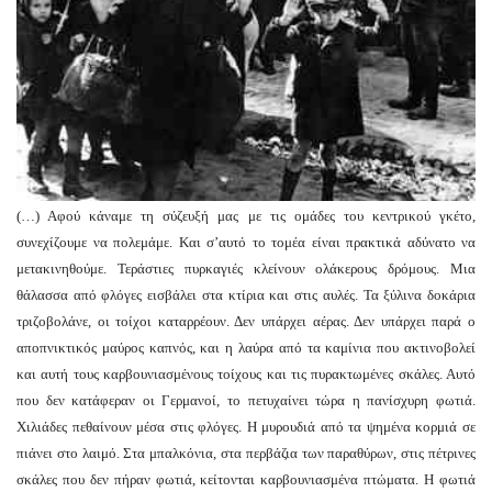
(…) Αφού κάναμε τη σύζευξή μας με τις ομάδες του κεντρικού γκέτο,
συνεχίζουμε να πολεμάμε. Και σ’αυτό το τομέα είναι πρακτικά αδύνατο να
μετακινηθούμε. Τεράστιες πυρκαγιές κλείνουν ολάκερους δρόμους. Μια
θάλασσα από φλόγες εισβάλει στα κτίρια και στις αυλές. Τα ξύλινα δοκάρια
τριζοβολάνε, οι τοίχοι καταρρέουν. Δεν υπάρχει αέρας. Δεν υπάρχει παρά ο
αποπνικτικός μαύρος καπνός, και η λαύρα από τα καμίνια που ακτινοβολεί
και αυτή τους καρβουνιασμένους τοίχους και τις πυρακτωμένες σκάλες. Αυτό
που δεν κατάφεραν οι Γερμανοί, το πετυχαίνει τώρα η πανίσχυρη φωτιά.
Χιλιάδες πεθαίνουν μέσα στις φλόγες. Η μυρουδιά από τα ψημένα κορμιά σε
πιάνει στο λαιμό. Στα μπαλκόνια, στα περβάζια των παραθύρων, στις πέτρινες
σκάλες που δεν πήραν φωτιά, κείτονται καρβουνιασμένα πτώματα. Η φωτιά