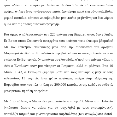
ήταν αδύνατο να νικήσουμε. Απέναντι σε διακόσια είκοσι κακο-οπλισμένα
αγόρια, υπήρχε ένας πανίσχυρος στρατός. Δεν είχαμε παρά ένα μόνο πολυβόλο,
μερικά πιστόλια, κάποιες χειροβομβίδες, μπουκάλια με βενζίνη και δυο νάρκες
η μια από τις οποίες ούτε καν εξερράγη».
Και όμως, ο πόλεμος αυτών των 220 ενάντια στη Βέρμαχτ, στους δυο χιλιάδες
Ες-Ες και στους Ουκρανούς συνεργάτες τους κράτησε τρεις ολάκερες βδομάδες!
Με τον Έντελμαν επικεφαλής μετά από την αυτοκτονία του αρχηγού
Μορντεχάϊ Ανιέλεβιτς. Το ναζιστικό πυροβολικό και τα τανκς ισοπεδώνουν το
γκέτο, οι Ες-Ες πυρπολούν τα πάντα με φλογοβόλα σ’αυτή την επίγεια κόλαση.
Λέει ο Έντελμαν; «Δεν μας νίκησαν οι Γερμανοί, αλλά οι φλόγες». Στις 10
Μαΐου 1943, ο Έντελμαν ξεφεύγει μέσα από τους υπονόμους μαζί με τους
τελευταίους 13 μαχητές. Ένα χρόνο αργότερα, μετέχει στην εξέγερση της
Βαρσοβίας που κοστίζει τη ζωή σε 200.000 κατοίκους της καθώς οι ναζιστές
μετατρέπουν τη πόλη σε ερείπια…
Μετά το πόλεμο, ο Μάρεκ δεν μεταναστεύει στο Ισραήλ. Μένει στη Πολωνία
(«κάποιος έπρεπε να μείνει για να ασχοληθεί με τους σκοτωμένους»),
σπουδάζει ιατρική και γίνεται γνωστός καρδιολόγος (των φτωχών) στο Λούτζ.