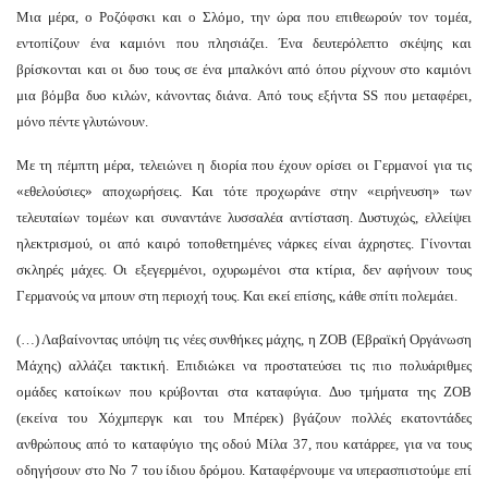
Μια μέρα, ο Ροζόφσκι και ο Σλόμο, την ώρα που επιθεωρούν τον τομέα,
εντοπίζουν ένα καμιόνι που πλησιάζει. Ένα δευτερόλεπτο σκέψης και
βρίσκονται και οι δυο τους σε ένα μπαλκόνι από όπου ρίχνουν στο καμιόνι
μια βόμβα δυο κιλών, κάνοντας διάνα. Από τους εξήντα SS που μεταφέρει,
μόνο πέντε γλυτώνουν.
Με τη πέμπτη μέρα, τελειώνει η διορία που έχουν ορίσει οι Γερμανοί για τις
«εθελούσιες» αποχωρήσεις. Και τότε προχωράνε στην «ειρήνευση» των
τελευταίων τομέων και συναντάνε λυσσαλέα αντίσταση. Δυστυχώς, ελλείψει
ηλεκτρισμού, οι από καιρό τοποθετημένες νάρκες είναι άχρηστες. Γίνονται
σκληρές μάχες. Οι εξεγερμένοι, οχυρωμένοι στα κτίρια, δεν αφήνουν τους
Γερμανούς να μπουν στη περιοχή τους. Και εκεί επίσης, κάθε σπίτι πολεμάει.
(…) Λαβαίνοντας υπόψη τις νέες συνθήκες μάχης, η ΖΟΒ (Εβραϊκή Οργάνωση
Μάχης) αλλάζει τακτική. Επιδιώκει να προστατεύσει τις πιο πολυάριθμες
ομάδες κατοίκων που κρύβονται στα καταφύγια. Δυο τμήματα της ZOB
(εκείνα του Χόχμπεργκ και του Μπέρεκ) βγάζουν πολλές εκατοντάδες
ανθρώπους από το καταφύγιο της οδού Μίλα 37, που κατάρρεε, για να τους
οδηγήσουν στο Νο 7 του ίδιου δρόμου. Καταφέρνουμε να υπερασπιστούμε επί