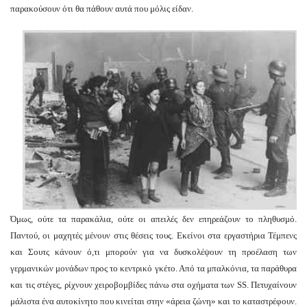
παρακούσουν ότι θα πάθουν αυτά που μόλις είδαν.
Όμως, ούτε τα παρακάλια, ούτε οι απειλές δεν επηρεάζουν το πληθυσμό.
Παντού, οι μαχητές μένουν στις θέσεις τους. Εκείνοι στα εργαστήρια Τέμπενς
και Σουτς κάνουν ό,τι μπορούν για να δυσκολέψουν τη προέλαση των
γερμανικών μονάδων προς το κεντρικό γκέτο. Από τα μπαλκόνια, τα παράθυρα
και τις στέγες, ρίχνουν χειροβομβίδες πάνω στα οχήματα των SS. Πετυχαίνουν
μάλιστα ένα αυτοκίνητο που κινείται στην «άρεια ζώνη» και το καταστρέφουν.