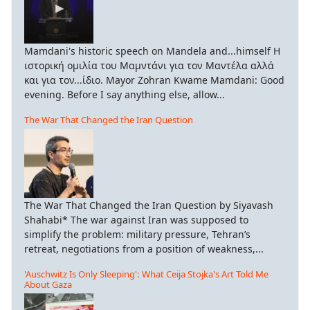
Mamdani's historic speech on Mandela and...himself Η
ιστορική ομιλία του Μαμντάνι για τον Μαντέλα αλλά
και για τον...ίδιο. Mayor Zohran Kwame Mamdani: Good
evening. Before I say anything else, allow...
The War That Changed the Iran Question
The War That Changed the Iran Question by Siyavash
Shahabi* The war against Iran was supposed to
simplify the problem: military pressure, Tehran’s
retreat, negotiations from a position of weakness,...
'Auschwitz Is Only Sleeping': What Ceija Stojka's Art Told Me
About Gaza