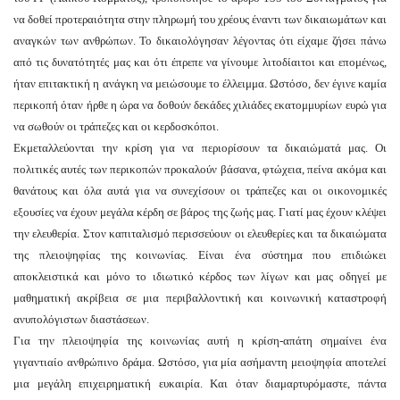
να δοθεί προτεραιότητα στην πληρωμή του χρέους έναντι των δικαιωμάτων και
αναγκών των ανθρώπων. Το δικαιολόγησαν λέγοντας ότι είχαμε ζήσει πάνω
από τις δυνατότητές μας και ότι έπρεπε να γίνουμε λιτοδίαιτοι και επομένως,
ήταν επιτακτική η ανάγκη να μειώσουμε το έλλειμμα. Ωστόσο, δεν έγινε καμία
περικοπή όταν ήρθε η ώρα να δοθούν δεκάδες χιλιάδες εκατομμυρίων ευρώ για
να σωθούν οι τράπεζες και οι κερδοσκόποι.
Εκμεταλλεύονται την κρίση για να περιορίσουν τα δικαιώματά μας. Οι
πολιτικές αυτές των περικοπών προκαλούν βάσανα, φτώχεια, πείνα ακόμα και
θανάτους και όλα αυτά για να συνεχίσουν οι τράπεζες και οι οικονομικές
εξουσίες να έχουν μεγάλα κέρδη σε βάρος της ζωής μας. Γιατί μας έχουν κλέψει
την ελευθερία. Στον καπιταλισμό περισσεύουν οι ελευθερίες και τα δικαιώματα
της πλειοψηφίας της κοινωνίας. Είναι ένα σύστημα που επιδιώκει
αποκλειστικά και μόνο το ιδιωτικό κέρδος των λίγων και μας οδηγεί με
μαθηματική ακρίβεια σε μια περιβαλλοντική και κοινωνική καταστροφή
ανυπολόγιστων διαστάσεων.
Για την πλειοψηφία της κοινωνίας αυτή η κρίση-απάτη σημαίνει ένα
γιγαντιαίο ανθρώπινο δράμα. Ωστόσο, για μία ασήμαντη μειοψηφία αποτελεί
μια μεγάλη επιχειρηματική ευκαιρία. Και όταν διαμαρτυρόμαστε, πάντα