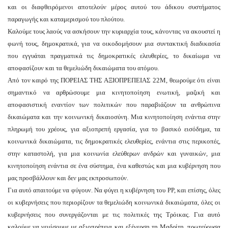
και οι διαφθειρόμενοι αποτελούν μέρος αυτού του άδικου συστήματος
παραγωγής και καταμερισμού του πλούτου.
Καλούμε τους λαούς να ασκήσουν την κυριαρχία τους, κάνοντας να ακουστεί η
φωνή τους, δημοκρατικά, για να οικοδομήσουν μια συντακτική διαδικασία
που εγγυάται πραγματικά τις δημοκρατικές ελευθερίες, το δικαίωμα να
αποφασίζουν και τα θεμελιώδη δικαιώματα του ατόμου.
Από τον καιρό της ΠΟΡΕΙΑΣ ΤΗΣ ΑΞΙΟΠΡΕΠΕΙΑΣ 22Μ, θεωρούμε ότι είναι
σημαντικό να αρθρώσουμε μια κινητοποίηση ενωτική, μαζική και
αποφασιστική εναντίον των πολιτικών που παραβιάζουν τα ανθρώπινα
δικαιώματα και την κοινωνική δικαιοσύνη. Μια κινητοποίηση ενάντια στην
πληρωμή του χρέους, για αξιοπρεπή εργασία, για το βασικό εισόδημα, τα
κοινωνικά δικαιώματα, τις δημοκρατικές ελευθερίες, ενάντια στις περικοπές,
στην καταστολή, για μια κοινωνία ελεύθερων ανδρών και γυναικών, μια
κινητοποίηση ενάντια σε ένα σύστημα, ένα καθεστώς και μια κυβέρνηση που
μας προσβάλλουν και δεν μας εκπροσωπούν.
Για αυτό απαιτούμε να φύγουν. Να φύγει η κυβέρνηση του ΡΡ, και επίσης, όλες
οι κυβερνήσεις που περιορίζουν τα θεμελιώδη κοινωνικά δικαιώματα, όλες οι
κυβερνήσεις που συνεργάζονται με τις πολιτικές της Τρόικας. Για αυτό
καλούμε να γεμίσουμε με αξιοπρέπεια και εξέγερση τη Μαδρίτη, πρωτεύουσα