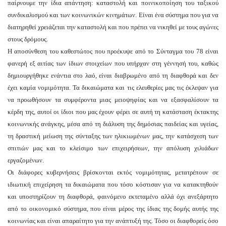
παίρνουμε την ίδια απάντηση: καταστολή και ποινικοποίηση του ταξικού
συνδικαλισμού και των κοινωνικών κινημάτων. Είναι ένα σύστημα που για να
διατηρηθεί χρειάζεται την καταστολή και που πρέπει να νικηθεί με τους αγώνες
στους δρόμους.
Η αποσύνθεση του καθεστώτος που προέκυψε από το Σύνταγμα του 78 είναι
φανερή εξ αιτίας των ίδιων στοιχείων που υπήρχαν στη γέννησή του, καθώς
δημιουργήθηκε ενάντια στο λαό, είναι διαβρωμένο από τη διαφθορά και δεν
έχει καμία νομιμότητα. Τα δικαιώματα και τις ελευθερίες μας τις έκλεψαν για
να προωθήσουν τα συμφέροντα μιας μειοψηφίας και να εξασφαλίσουν τα
κέρδη της, αυτοί οι ίδιοι που μας έχουν φέρει σε αυτή τη κατάσταση έκτακτης
κοινωνικής ανάγκης, μέσα από τη διάλυση της δημόσιας παιδείας και υγείας,
τη δραστική μείωση της σύνταξης των ηλικιωμένων μας, την κατάσχεση των
σπιτιών μας και το κλείσιμο των επιχειρήσεων, την απόλυση χιλιάδων
εργαζομένων.
Οι διάφορες κυβερνήσεις βρίσκονται εκτός νομιμότητας, μετατρέπουν σε
ιδιωτική επιχείρηση τα δικαιώματα που τόσο κόστισαν για να κατακτηθούν
και υποστηρίζουν τη διαφθορά, φαινόμενο εκτεταμένο αλλά όχι ανεξάρτητο
από το οικονομικό σύστημα, που είναι μέρος της ίδιας της δομής αυτής της
κοινωνίας και είναι απαραίτητο για την ανάπτυξή της. Τόσο οι διαφθορείς όσο