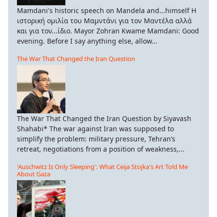
Mamdani's historic speech on Mandela and...himself Η
ιστορική ομιλία του Μαμντάνι για τον Μαντέλα αλλά
και για τον...ίδιο. Mayor Zohran Kwame Mamdani: Good
evening. Before I say anything else, allow...
The War That Changed the Iran Question
The War That Changed the Iran Question by Siyavash
Shahabi* The war against Iran was supposed to
simplify the problem: military pressure, Tehran’s
retreat, negotiations from a position of weakness,...
'Auschwitz Is Only Sleeping': What Ceija Stojka's Art Told Me
About Gaza