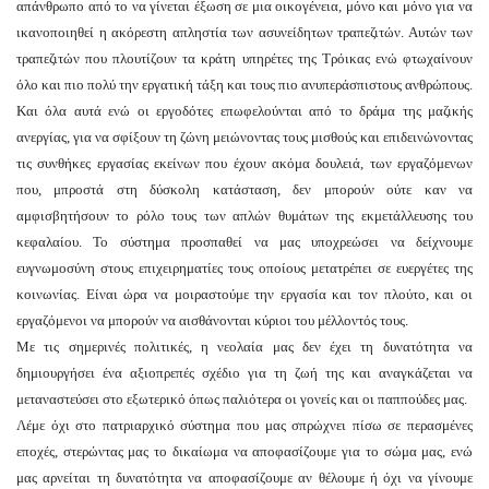
απάνθρωπο από το να γίνεται έξωση σε μια οικογένεια, μόνο και μόνο για να
ικανοποιηθεί η ακόρεστη απληστία των ασυνείδητων τραπεζιτών. Αυτών των
τραπεζιτών που πλουτίζουν τα κράτη υπηρέτες της Τρόικας ενώ φτωχαίνουν
όλο και πιο πολύ την εργατική τάξη και τους πιο ανυπεράσπιστους ανθρώπους.
Και όλα αυτά ενώ οι εργοδότες επωφελούνται από το δράμα της μαζικής
ανεργίας, για να σφίξουν τη ζώνη μειώνοντας τους μισθούς και επιδεινώνοντας
τις συνθήκες εργασίας εκείνων που έχουν ακόμα δουλειά, των εργαζόμενων
που, μπροστά στη δύσκολη κατάσταση, δεν μπορούν ούτε καν να
αμφισβητήσουν το ρόλο τους των απλών θυμάτων της εκμετάλλευσης του
κεφαλαίου. Το σύστημα προσπαθεί να μας υποχρεώσει να δείχνουμε
ευγνωμοσύνη στους επιχειρηματίες τους οποίους μετατρέπει σε ευεργέτες της
κοινωνίας. Είναι ώρα να μοιραστούμε την εργασία και τον πλούτο, και οι
εργαζόμενοι να μπορούν να αισθάνονται κύριοι του μέλλοντός τους.
Με τις σημερινές πολιτικές, η νεολαία μας δεν έχει τη δυνατότητα να
δημιουργήσει ένα αξιοπρεπές σχέδιο για τη ζωή της και αναγκάζεται να
μεταναστεύσει στο εξωτερικό όπως παλιότερα οι γονείς και οι παππούδες μας.
Λέμε όχι στο πατριαρχικό σύστημα που μας σπρώχνει πίσω σε περασμένες
εποχές, στερώντας μας το δικαίωμα να αποφασίζουμε για το σώμα μας, ενώ
μας αρνείται τη δυνατότητα να αποφασίζουμε αν θέλουμε ή όχι να γίνουμε