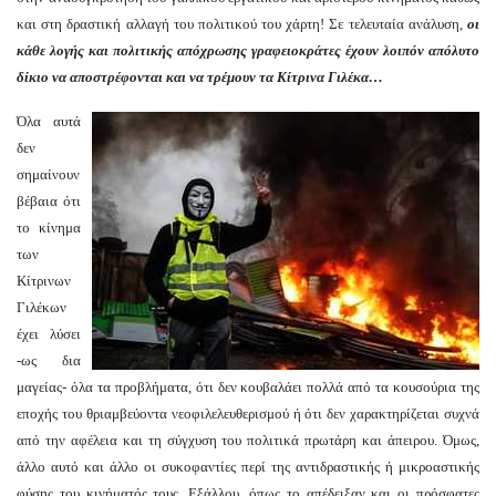
και στη δραστική αλλαγή του πολιτικού του χάρτη! Σε τελευταία ανάλυση,
οι
κάθε λογής και πολιτικής απόχρωσης γραφειοκράτες έχουν
λοιπόν
απόλυτο
δίκιο να
αποστρέφονται και να
τρέμουν τα Κίτρινα Γιλέκα…
Όλα αυτά
δεν
σημαίνουν
βέβαια ότι
το κίνημα
των
Κίτρινων
Γιλέκων
έχει λύσει
-ως δια
μαγείας- όλα τα προβλήματα, ότι δεν κουβαλάει πολλά από τα κουσούρια της
εποχής του θριαμβεύοντα νεοφιλελευθερισμού ή ότι δεν χαρακτηρίζεται συχνά
από την αφέλεια και τη σύγχυση του πολιτικά πρωτάρη και άπειρου. Όμως,
άλλο αυτό και άλλο οι συκοφαντίες περί της αντιδραστικής ή μικροαστικής
φύσης του κινήματός τους. Εξάλλου, όπως το απέδειξαν και οι πρόσφατες