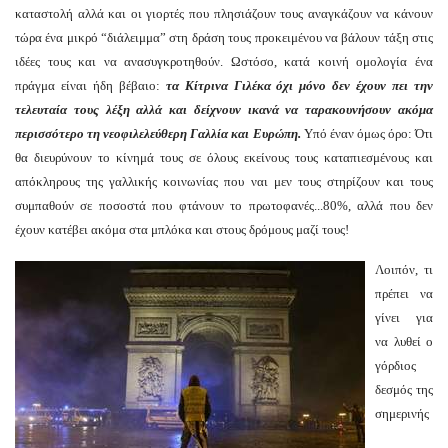
καταστολή αλλά και οι γιορτές που πλησιάζουν τους αναγκάζουν να κάνουν
τώρα ένα μικρό “διάλειμμα” στη δράση τους προκειμένου να βάλουν τάξη στις
ιδέες τους και να ανασυγκροτηθούν. Ωστόσο, κατά κοινή ομολογία ένα
πράγμα είναι ήδη βέβαιο:
τα Κίτρινα Γιλέκα
όχι μόνο
δεν έχουν πει την
τελευταία τους λέξη
αλλά και δείχνουν ικανά να ταρακουνήσουν ακόμα
περισσότερο τη νεοφιλελεύθερη Γαλλία και Ευρώπη.
Υπό έναν όμως όρο: Ότι
θα διευρύνουν το κίνημά τους σε όλους εκείνους τους καταπιεσμένους και
απόκληρους της γαλλικής κοινωνίας που ναι μεν τους στηρίζουν και τους
συμπαθούν σε ποσοστά που φτάνουν το πρωτοφανές...80%, αλλά που δεν
έχουν κατέβει ακόμα στα μπλόκα και στους δρόμους μαζί τους!
Λοιπόν, τι
πρέπει να
γίνει για
να λυθεί ο
γόρδιος
δεσμός της
σημερινής