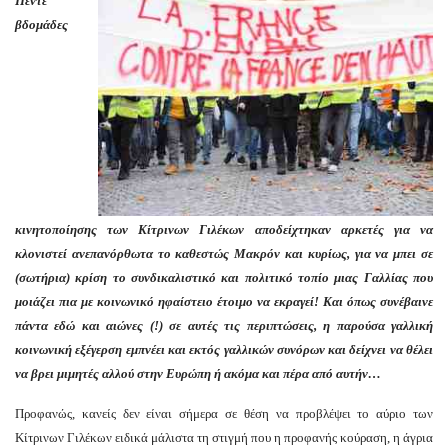
Πέντε
βδομάδες
κινητοποίησης των Κίτρινων Γιλέκων αποδείχτηκαν αρκετές για να
κλονιστεί ανεπανόρθωτα το καθεστώς Μακρόν και κυρίως, για να μπει σε
(σωτήρια) κρίση το συνδικαλιστικό και πολιτικό τοπίο μιας Γαλλίας που
μοιάζει πια με κοινωνικό ηφαίστειο έτοιμο να εκραγεί! Και όπως συνέβαινε
πάντα εδώ και αιώνες (!) σε αυτές τις περιπτώσεις, η παρούσα γαλλική
κοινωνική εξέγερση εμπνέει και εκτός γαλλικών συνόρων και δείχνει να θέλει
να βρει μιμητές αλλού στην Ευρώπη ή ακόμα και πέρα από αυτήν…
Προφανώς, κανείς δεν είναι σήμερα σε θέση να προβλέψει το αύριο των
Κίτρινων Γιλέκων ειδικά μάλιστα τη στιγμή που η προφανής κούραση, η άγρια