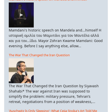
Mamdani's historic speech on Mandela and...himself Η
ιστορική ομιλία του Μαμντάνι για τον Μαντέλα αλλά
και για τον...ίδιο. Mayor Zohran Kwame Mamdani: Good
evening. Before I say anything else, allow...
The War That Changed the Iran Question
The War That Changed the Iran Question by Siyavash
Shahabi* The war against Iran was supposed to
simplify the problem: military pressure, Tehran’s
retreat, negotiations from a position of weakness,...
'Auschwitz Is Only Sleeping': What Ceija Stojka's Art Told Me