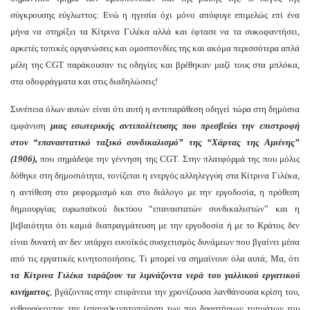
σύγκρουσης εύγλωττος: Ενώ η ηγεσία όχι μόνο απόφυγε επιμελώς επί ένα
μήνα να στηρίξει τα Κίτρινα Γιλέκα αλλά και έφτασε να τα συκοφαντήσει,
αρκετές τοπικές οργανώσεις και ομοσπονδίες της και ακόμα περισσότερα απλά
μέλη της CGT παράκουσαν τις οδηγίες και βρέθηκαν μαζί τους στα μπλόκα,
στα οδοφράγματα και στις διαδηλώσεις!
Συνέπεια όλων αυτών είναι ότι αυτή η αντιπαράθεση οδηγεί τώρα στη δημόσια
εμφάνιση
μιας εσωτερικής αντιπολίτευσης
που πρεσβεύει την επιστροφή
στον “επαναστατικό
ταξικό
συνδικαλισμό” της “
Χάρτας της Αμιένης”
(1906),
που σημάδεψε την γέννηση της CGT. Στην πλατφόρμά της που μόλις
δόθηκε στη δημοσιότητα, τονίζεται η ενεργός αλληλεγγύη στα Κίτρινα Γιλέκα,
η αντίθεση στο ρεφορμισμό και στο διάλογο με την εργοδοσία, η πρόθεση
δημιουργίας ευρωπαϊκού δικτύου “επαναστατών συνδικαλιστών” και η
βεβαιότητα ότι καμιά διαπραγμάτευση με την εργοδοσία ή με το Κράτος δεν
είναι δυνατή αν δεν υπάρχει ευνοϊκός συσχετισμός δυνάμεων που βγαίνει μέσα
από τις εργατικές κινητοποιήσεις. Τι μπορεί να σημαίνουν όλα αυτά; Μα, ότι
τα Κίτρινα Γιλέκα ταρά
ζ
ουν τα λιμνάζοντα νερά του γαλλικού εργατικού
κινήματος
, βγάζοντας στην επιφάνεια την χρονίζουσα λανθάνουσα κρίση του,
ενθαρρύνοντας την (επανα)κινητοποίηση των πιο δραστήριων τμημάτων του