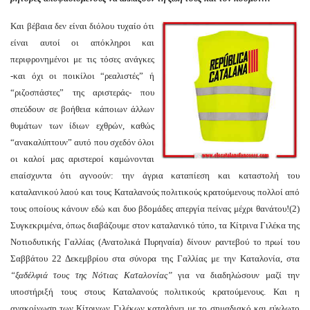
Και βέβαια δεν είναι διόλου τυχαίο ότι
είναι αυτοί οι απόκληροι και
περιφρονημένοι με τις τόσες ανάγκες
-και όχι οι ποικίλοι “ρεαλιστές” ή
“ριζοσπάστες” της αριστεράς- που
σπεύδουν σε βοήθεια κάποιων άλλων
θυμάτων των ίδιων εχθρών, καθώς
“ανακαλύπτουν” αυτό που σχεδόν όλοι
οι καλοί μας αριστεροί καμώνονται
επαίσχυντα ότι αγνοούν: την άγρια καταπίεση και καταστολή του
καταλανικού λαού και τους Καταλανούς πολιτικούς κρατούμενους πολλοί από
τους οποίους κάνουν εδώ και δυο βδομάδες απεργία πείνας μέχρι θανάτου!(2)
Συγκεκριμένα, όπως διαβάζουμε στον καταλανικό τύπο, τα Κίτρινα Γιλέκα της
Νοτιοδυτικής Γαλλίας (Ανατολικά Πυρηναία) δίνουν ραντεβού το πρωί του
Σαββάτου 22 Δεκεμβρίου στα σύνορα της Γαλλίας με την Καταλονία, στα
“ξαδέλφιά τους της Νότιας Καταλονίας”
για να διαδηλώσουν μαζί την
υποστήριξή τους στους Καταλανούς πολιτικούς κρατούμενους. Και η
ανακοίνωση των Κίτρινων Γιλέκων καταλήγει με το σημαδιακό και εύγλωτο