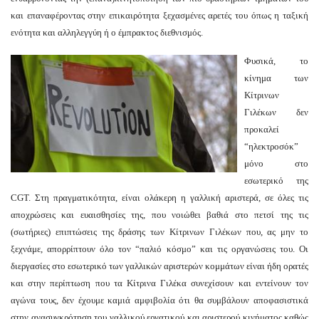
και επαναφέροντας στην επικαιρότητα ξεχασμένες αρετές του όπως η ταξική
ενότητα και αλληλεγγύη ή ο έμπρακτος διεθνισμός.
Φυσικά, το
κίνημα των
Κίτρινων
Γιλέκων δεν
προκαλεί
“ηλεκτροσόκ”
μόνο στο
εσωτερικό της
CGT. Στη πραγματικότητα, είναι ολάκερη η γαλλική αριστερά, σε όλες τις
αποχρώσεις και ευαισθησίες της, που νοιώθει βαθιά στο πετσί της τις
(σωτήριες) επιπτώσεις της δράσης των Κίτρινων Γιλέκων που, ας μην το
ξεχνάμε, απορρίπτουν όλο τον “παλιό κόσμο” και τις οργανώσεις του. Οι
διεργασίες στο εσωτερικό των γαλλικών αριστερών κομμάτων είναι ήδη ορατές
και στην περίπτωση που τα Κίτρινα Γιλέκα συνεχίσουν και εντείνουν τον
αγώνα τους, δεν έχουμε καμιά αμφιβολία ότι θα συμβάλουν αποφασιστικά
στην ανασυγκρότηση του γαλλικού εργατικού και αριστερού κινήματος καθώς