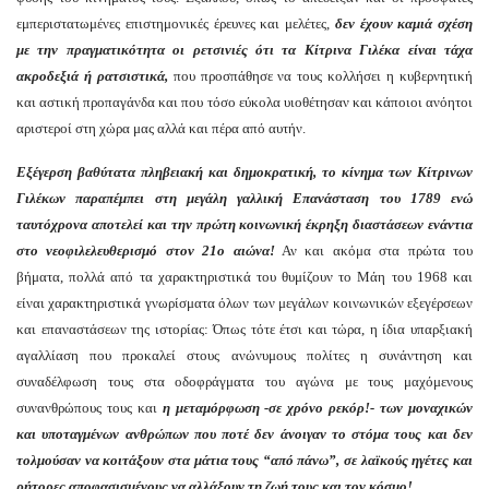
εμπεριστατωμένες επιστημονικές έρευνες και μελέτες,
δεν έχουν καμιά
σχέση
με την πραγματικότητα
οι ρετσινιές ότι
τα Κίτρινα Γιλέκα
είναι
τάχα
ακροδεξι
ά
ή ρατσιστικ
ά,
που προσπάθησε να τους κολλήσει η κυβερνητική
και αστική προπαγάνδα και που τόσο εύκολα υιοθέτησαν και κάποιοι ανόητοι
αριστεροί στη χώρα μας αλλά και πέρα από αυτήν.
Ε
ξέγερση βαθύτατα πληβειακή και δημοκρατική, το κίνημα των Κ
ί
τρινων
Γιλέκων παραπέμπει στη μεγάλη γαλλική Επανάσταση του 1789 ενώ
ταυτόχρονα
αποτελεί και την πρώτη κοινωνική έκρηξη διαστάσεων ενάντια
στο νεοφιλελευθερισμό στον 21ο αιώνα!
Αν και ακόμα στα πρώτα του
βήματα, πολλά από τα χαρακτηριστικά του θυμίζουν το Μάη του 1968 και
είναι χαρακτηριστικά γνωρίσματα όλων των μεγάλων κοινωνικών εξεγέρσεων
και επαναστάσεων της ιστορίας: Όπως τότε έτσι και τώρα, η ίδια υπαρξιακή
αγαλλίαση που προκαλεί στους ανώνυμους πολίτες η συνάντηση και
συναδέλφωση τους στα οδοφράγματα του αγώνα με τους μαχόμενους
συνανθρώπους τους και
η μεταμόρφωση -σε χρόνο ρεκόρ!- των
μοναχικώ
ν
και
υποταγμένων ανθρώπων
που ποτέ δεν άνοιγαν το στόμα τους και δεν
τολμούσαν να κοιτάξουν στα μάτια τους “από πάνω”, σε λαϊκούς ηγέτες και
ρήτορες αποφασισμένους να αλλάξουν τη ζωή τους και τον κόσμο!…