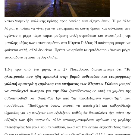
κατακλυσμικής γαλλικής κρίσης προς όφελος των εξεγερμένων; Ή με άλλα
λόγια, τι πρέπει να γίνει για να μετατραπεί σε κοινή δράση και σύγκλιση των
αγώνων η μέχρι τώρα παρατηρούμενη απλή συμπάθεια και υποστήριξη της
μεγάλης μάζας των καταπιεσμένων στα Κίτρινα Γιλέκα; Η απάντηση μπορεί να
φαίνεται απλή, αλλά δεν είναι: Πρέπει να αρθούν τα εμπόδια που έκαναν μέχρι
τώρα αδύνατη αυτή τη σύγκλιση…
Ήδη πριν από ένα μήνα, στις 27 Νοεμβρίου, διαπιστώναμε ότι “
Το
ηλεκτροσόκ που ήδη προκαλεί στην βαριά ασθενούσα και ετοιμόρροπη
γαλλική αριστερά η εμφάνιση του κινήματος των Κίτρινων Γιλέκων μπορεί
να αποδειχτεί σωτήριο για την ίδια
ξαναδίνοντας σε αυτή τη χαμένη της
αυτοπεποίθηση και βγάζοντάς την από την παρατεταμένη νάρκη της”.
Και
προσθέταμε:
“
Τ
αυτόχρονα όμως, μπορεί να αποδειχτεί και καθοριστικής
σημασίας για τη συνέχεια των εξελίξεων καθώς θα διευκολύνει όχι μόνο την
σύζευξη των ήδη υπαρκτών αλλά κατακερματισμένων αγώνων της μεγάλης
πλειοψηφίας του γαλλικού πληθυσμού, αλλά και την ενιαία έκφρασή τους πάνω
σε ένα ξεκάθαρα ταξικό χειραφετητικό προσανατολισμό
”. (1) Σήμερα, μπορούμε