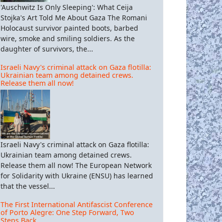
'Auschwitz Is Only Sleeping': What Ceija
Stojka's Art Told Me About Gaza The Romani
Holocaust survivor painted boots, barbed
wire, smoke and smiling soldiers. As the
daughter of survivors, the...
Israeli Navy's criminal attack on Gaza flotilla:
Ukrainian team among detained crews.
Release them all now!
Israeli Navy's criminal attack on Gaza flotilla:
Ukrainian team among detained crews.
Release them all now! The European Network
for Solidarity with Ukraine (ENSU) has learned
that the vessel...
 Ανεξάρτητος Εμπειρογνώμονας του ΟΗΕ Juan Pablo Bohoslavsky χ
The First International Antifascist Conference
of Porto Alegre: One Step Forward, Two
Steps Back