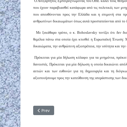
Ο Ανεξάρτητος Εμπειρογνώμονας του ΟΗΕ καλεί τους θεσμούς
που έχουν παραβιασθεί κατάφωρα από τις πολιτικές των μνημ
που απευθύνονται προς την Ελλάδα και η επιμονή στα πρ
ανθρωπίνων δικαιωμάτων όπως αυτά προστατεύονται από το δι
Με ξεκάθαρο τρόπο, ο κ. Bohoslavsky τονίζει ότι δεν δι
θεμέλια πάνω στα οποία έχει κτισθεί η Ευρωπαϊκή Ένωση: 
δικαιώματα, την ανθρώπινη αξιοπρέπεια, την ισότητα και την
Πρόκειται για μία δήλωση κόλαφο για τα μνημόνια, πρόκει
δανειστές. Πρόκειται για μία δήλωση η οποία δικαιώνει από
αιτιών και των ευθυνών για τη δημιουργία και τη διόγκ
αξιοποιήσουμε προς την κατεύθυνση της υπεράσπισης των δικ
Previous article: «Καμία επιβράδυνση» στην 
Prev