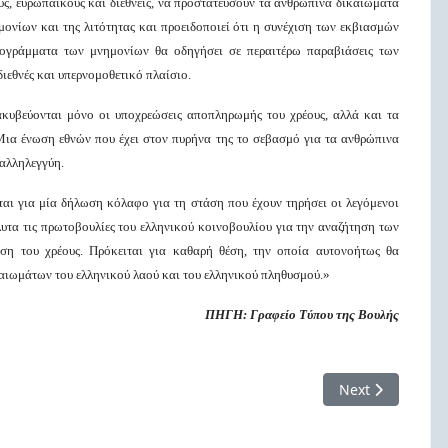
, ευρωπαϊκούς και διεθνείς, να προστατεύσουν τα ανθρώπινα δικαιώματα
ονίων και της λιτότητας και προειδοποιεί ότι η συνέχιση των εκβιασμών
ογράμματα των μνημονίων θα οδηγήσει σε περαιτέρω παραβιάσεις των
εθνές και υπερνομοθετικό πλαίσιο.
ακυβεύονται μόνο οι υποχρεώσεις αποπληρωμής του χρέους, αλλά και τα
Μια ένωση εθνών που έχει στον πυρήνα της το σεβασμό για τα ανθρώπινα
 αλληλεγγύη.
ται για μία δήλωση κόλαφο για τη στάση που έχουν τηρήσει οι λεγόμενοι
λυτα τις πρωτοβουλίες του ελληνικού κοινοβουλίου για την αναζήτηση των
ωση του χρέους. Πρόκειται για καθαρή θέση, την οποία αυτονοήτως θα
αιωμάτων του ελληνικού λαού και του ελληνικού πληθυσμού.»
ΠΗΓΗ: Γραφείο Τύπου της Βουλής
παγκόσμια θέρμανση
Next article: O
Next