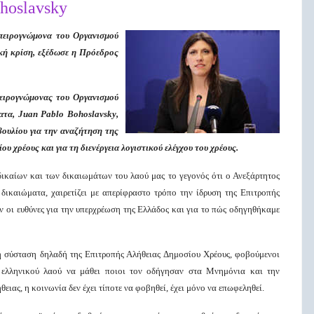
hoslavsky
πειρογνώμονα του Οργανισμού
κή κρίση, εξέδωσε η Πρόεδρος
ειρογνώμονας του Οργανισμού
ατα, Juan Pablo Bohoslavsky,
βουλίου για την αναζήτηση της
υ χρέους και για τη διενέργεια λογιστικού ελέγχου του χρέους.
 δικαίων και των δικαιωμάτων του λαού μας το γεγονός ότι ο Ανεξάρτητος
ικαιώματα, χαιρετίζει με απερίφραστο τρόπο την ίδρυση της Επιτροπής
ν οι ευθύνες για την υπερχρέωση της Ελλάδος και για το πώς οδηγηθήκαμε
τη σύσταση δηλαδή της Επιτροπής Αλήθειας Δημοσίου Χρέους, φοβούμενοι
 ελληνικού λαού να μάθει ποιοι τον οδήγησαν στα Μνημόνια και την
ιας, η κοινωνία δεν έχει τίποτε να φοβηθεί, έχει μόνο να επωφεληθεί.