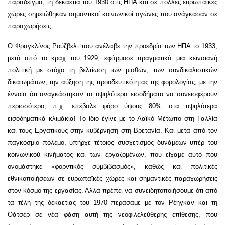
παράδειγμα, τη δεκαετία του 1930 στις ΗΠΑ και σε πολλές ευρωπαϊκές
χώρες σημειώθηκαν σημαντικοί κοινωνικοί αγώνες που ανάγκασαν σε
παραχωρήσεις.
Ο Φραγκλίνος Ρούζβελτ που ανέλαβε την προεδρία των ΗΠΑ το 1933,
μετά από το κραχ του 1929, εφάρμοσε πραγματικά μια κεϊνσιανή
πολιτική με στόχο τη βελτίωση των μισθών, των συνδικαλιστικών
δικαιωμάτων, την αύξηση της προοδευτικότητας της φορολογίας, με την
έννοια ότι αναγκάστηκαν τα υψηλότερα εισοδήματα να συνεισφέρουν
περισσότερο, π.χ. επέβαλε φόρο ύψους 80% στα υψηλότερα
εισοδηματικά κλιμάκια! Το ίδιο έγινε με το Λαϊκό Μέτωπο στη Γαλλία
και τους Εργατικούς στην κυβέρνηση στη Βρετανία. Και μετά από τον
παγκόσμιο πόλεμο, υπήρχε τέτοιος συσχετισμός δυνάμεων υπέρ του
κοινωνικού κινήματος και των εργαζομένων, που είχαμε αυτό που
ονομάστηκε «φορντικός συμβιβασμός», καθώς και πολιτικές
εθνικοποιήσεων σε ευρωπαϊκές χώρες και σημαντικές παραχωρήσεις
στον κόσμο της εργασίας. Αλλά πρέπει να συνειδητοποιήσουμε ότι από
τα τέλη της δεκαετίας του 1970 περάσαμε με τον Ρέηγκαν και τη
Θάτσερ σε νέα φάση αυτή της νεοφιλελεύθερης επίθεσης, που