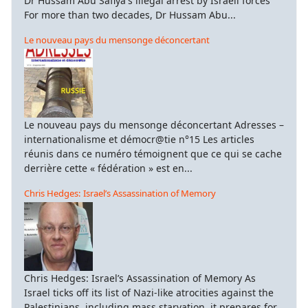
Dr Hussam Abu Safiya's illegal arrest by Israeli forces
For more than two decades, Dr Hussam Abu...
Le nouveau pays du mensonge déconcertant
Le nouveau pays du mensonge déconcertant Adresses –
internationalisme et démocr@tie n°15 Les articles
réunis dans ce numéro témoignent que ce qui se cache
derrière cette « fédération » est en...
Chris Hedges: Israel’s Assassination of Memory
Chris Hedges: Israel’s Assassination of Memory As
Israel ticks off its list of Nazi-like atrocities against the
Palestinians, including mass starvation, it prepares for