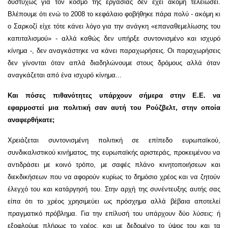
δυστυχώς για τον κόσμο της εργασίας δεν έχει ακόμη τελειώσει.
Βλέπουμε ότι ενώ το 2008 το κεφάλαιο φοβήθηκε πάρα πολύ - ακόμη κι
ο Σαρκοζί είχε τότε κάνει λόγο για την ανάγκη «επαναθεμελίωσης του
καπιταλισμού» - αλλά καθώς δεν υπήρξε συντονισμένο και ισχυρό
κίνημα -, δεν αναγκάστηκε να κάνει παραχωρήσεις. Οι παραχωρήσεις
δεν γίνονται όταν απλά διαδηλώνουμε στους δρόμους αλλά όταν
αναγκάζεται από ένα ισχυρό κίνημα...
Και πόσες πιθανότητες υπάρχουν σήμερα στην Ε.Ε. να
εφαρμοστεί μια πολιτική σαν αυτή του Ρούζβελτ, στην οποία
αναφερθήκατε;
Χρειάζεται συντονισμένη πολιτική σε επίπεδο ευρωπαϊκού,
συνδικαλιστικού κινήματος, της ευρωπαϊκής αριστεράς, προκειμένου να
αντιδράσει με κοινό τρόπο, με σαφές πλάνο κινητοποιήσεων και
διεκδικήσεων που να αφορούν κυρίως το δημόσιο χρέος και να ζητούν
έλεγχό του και κατάργησή του. Στην αρχή της συνέντευξης αυτής σας
είπα ότι το χρέος χρησιμεύει ως πρόσχημα αλλά βέβαια αποτελεί
πραγματικό πρόβλημα. Για την επίλυσή του υπάρχουν δύο λύσεις: ή
εξοφλούμε πλήρως το χρέος, και με δεδομένο το ύψος του και τα