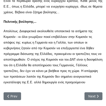
Είναι τα περιθώρια δράσης ενός κυρίαρχου κράτους. Κάθε μέλος της
Ε.Ε., όπως η Ελλάδα, μπορεί να ενεργήσει κυρίαρχα, ιδίως σε θέματα
χρέους. Βέβαια είναι ζήτημα βούλησης...
Πολιτικής βούλησης...
Απολύτως. Διαφορετικά ακολουθείτε υποτακτικά τα αιτήματα της
Κομισιόν - κι όλοι γνωρίζουν ποιοί επιβάλλουν στην Κομισιόν τις
απόψεις της: κυρίως η Γερμανία και η Γαλλία, των οποίων οι
κυβερνήσεις ζητούν από την Κομισιόν να επεξεργαστεί ένα δήθεν
πρόγραμμα διάσωσης της Ελλάδας, προκειμένου οι τραπεζίτες τους να
αποπληρωθούν. Ο στόχος της Κομισιόν και του ΔΝΤ είναι η διασφάλιση
του ότι η Ελλάδα θα αποπληρώσει τους Γερμανούς, Γάλλους
τραπεζίτες, δεν έχει να κάνει με βοήθεια προς τη χώρα. Η απόρριψη
των προτάσεων λοιπόν της Κομισιόν δεν σημαίνει αναγκαστικά
εγκατάλειψη της Ε.Ε. αλλά δημιουργία ενός προηγούμενου
Previous article: Μαζί με το καθεστώς Μουμπάρακ να πέσει κα
Next artic
Prev
Next