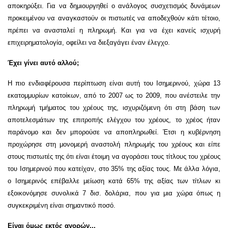
αποκηρύξει. Για να δημιουργηθεί ο ανάλογος συσχετισμός δυνάμεων
προκειμένου να αναγκαστούν οι πιστωτές να αποδεχθούν κάτι τέτοιο,
πρέπει να ανασταλεί η πληρωμή. Και για να έχει κανείς ισχυρή
επιχειρηματολογία, οφείλει να διεξαγάγει έναν έλεγχο.
Έχει γίνει αυτό αλλού;
Η πιο ενδιαφέρουσα περίπτωση είναι αυτή του Ισημερινού, χώρα 13
εκατομμυρίων κατοίκων, από το 2007 ως το 2009, που ανέστειλε την
πληρωμή τμήματος του χρέους της, ισχυριζόμενη ότι στη βάση των
αποτελεσμάτων της επιτροπής ελέγχου του χρέους, το χρέος ήταν
παράνομο και δεν μπορούσε να αποπληρωθεί. Έτσι η κυβέρνηση
προχώρησε στη μονομερή αναστολή πληρωμής του χρέους και είπε
στους πιστωτές της ότι είναι έτοιμη να αγοράσει τους τίτλους του χρέους
του Ισημερινού που κατείχαν, στο 35% της αξίας τους. Με άλλα λόγια,
ο Ισημερινός επέβαλλε μείωση κατά 65% της αξίας των τίτλων κι
εξοικονόμησε συνολικά 7 δισ. δολάρια, που για μια χώρα όπως η
συγκεκριμένη είναι σημαντικό ποσό.
Είναι όμως εκτός αγορών...