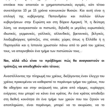
επιτόκια που απαιτούν οι χρηματοπιστωτικές αγορές, κάτι τέτοιο
συνεπάγεται 10 με 15 χρόνια κοινωνικών θυσιών. Και αυτή είναι η
επιλογή της κυβέρνησης Παπανδρέου και πολλών άλλων
κυβερνήσεων στην Ευρώπη και στη Βόρειο Αμερική. Ή, η δεύτερη
λύση, να αναγκαστούν οι πιστωτές, δηλαδή οι μεγάλες ευρωπαϊκές
ιδιωτικές, γερμανικές, γαλλικές, ολλανδικές, βρετανικές, βελγικές,
λουξεμβούργιες τράπεζες, στις οποίες χώρες όπως η Ελλάδα ή η
Πορτογαλία και η Ισπανία χρωστούν πάνω από το μισό του χρέους
τους, να απαρνηθούν ένα τμήμα των πιστώσεών τους...
Ναι, αλλά εδώ είναι το πρόβλημα: πώς θα αναγκαστούν οι
τράπεζες να αποδεχθούν κάτι τέτοιο;
Αναστέλλοντας την πληρωμή του χρέους, διεξάγοντας έναν έλεγχο του
χρέους προκειμένου να καθοριστεί το παράνομο τμήμα του χρέους, που
θα οδηγήσει και στην ακύρωσή του, μέσα από νόμιμες, κυρίαρχες
ενέργειες που μπορεί να κάνει ένα κράτος. Αν ένα κράτος αποδείξει
στη διεθνή κοινότητα ότι ένα τμήμα των χρεών που του ζητούν να
αποπληρώσει, είναι παράνομο, μπορεί να το ακυρώσει, να το