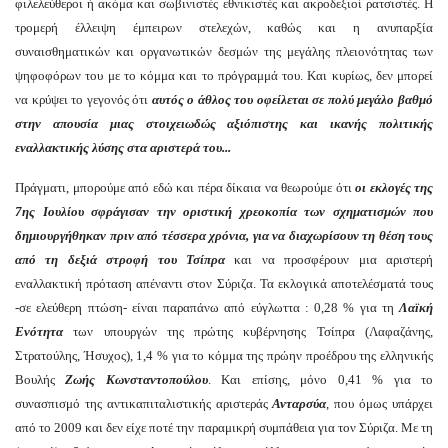
φιλελεύθεροι ή ακόμα και σωβινιστές εθνικιστές και ακροδεξιοί ρατσιστές. Η
τρομερή έλλειψη έμπειρων στελεχών, καθώς και η ανυπαρξία
συναισθηματικών και οργανωτικών δεσμών της μεγάλης πλειονότητας των
ψηφοφόρων του με το κόμμα και το πρόγραμμά του. Και κυρίως, δεν μπορεί
να κρύψει το γεγονός ότι
αυτός ο άθλος
του
οφείλεται σε πολύ μεγάλο βαθμό
στην απουσία μι
α
ς
στοιχειωδώς αξιόπιστης και ικανής
πολιτικής
εναλλακτικής λύσης
στα αριστερά του...
Πράγματι, μπορούμε από εδώ και πέρα δίκαια να θεωρούμε ότι
οι εκλογές της
7ης Ιουλίου σφράγισαν την οριστική χρεοκοπία των σχηματισμών που
δημιουργήθηκαν πριν από τέσσερα χρόνια, για να
διαχωρίσουν τη θέση τους
από
τη δεξιά στροφή του Τσίπρα
και να προσφέρουν μια αριστερή
εναλλακτική πρόταση απέναντι στον Σύριζα. Τα εκλογικά αποτελέσματά τους
-σε ελεύθερη πτώση- είναι παραπάνω από εύγλωττα : 0,28 % για τη
Λαϊκή
Ενότητα
των υπουργών της πρώτης κυβέρνησης Τσίπρα (Λαφαζάνης,
Στρατούλης, Ήσυχος), 1,4 % για το κόμμα της πρώην προέδρου της ελληνικής
Βουλής
Ζωής Κωνσταντοπούλου
. Και επίσης, μόνο 0,41 % για το
συνασπισμό της αντικαπιταλιστικής αριστεράς
Ανταρσύα
, που όμως υπάρχει
από το 2009 και δεν είχε ποτέ την παραμικρή συμπάθεια για τον Σύριζα. Με τη