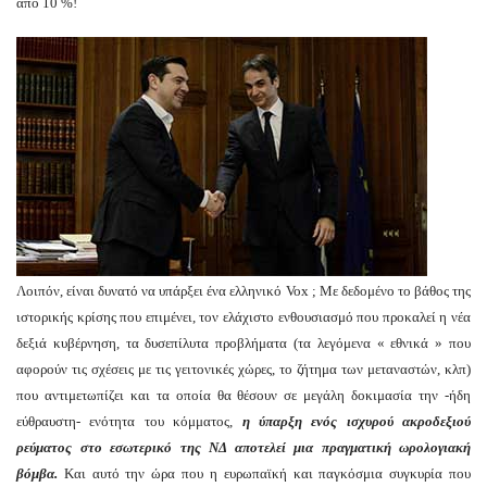
από 10 %!
Λοιπόν, είναι δυνατό να υπάρξει ένα ελληνικό Vox ; Με δεδομένο το βάθος της
ιστορικής κρίσης που επιμένει, τον ελάχιστο ενθουσιασμό που προκαλεί η νέα
δεξιά κυβέρνηση, τα δυσεπίλυτα προβλήματα (τα λεγόμενα « εθνικά » που
αφορούν τις σχέσεις με τις γειτονικές χώρες, το ζήτημα των μεταναστών, κλπ)
που αντιμετωπίζει και τα οποία θα θέσουν σε μεγάλη δοκιμασία την -ήδη
εύθραυστη- ενότητα του κόμματος,
η ύπαρξη ενός ισχυρού ακροδεξιού
ρεύματος στο εσωτερικό της ΝΔ αποτελεί μια πραγματική ωρολογιακή
βόμβα.
Και αυτό την ώρα που η ευρωπαϊκή και παγκόσμια συγκυρία που