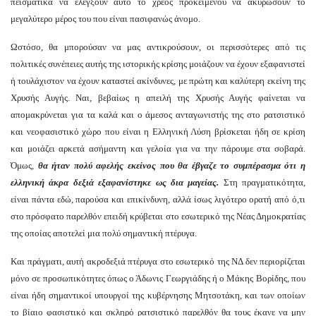
πεισματικά να ελέγξουν αυτό το χρέος προκειμένου να ακυρώσουν το
μεγαλύτερο μέρος του που είναι πασιφανώς άνομο.
Ωστόσο, θα μπορούσαν να μας αντικρούσουν, οι περισσότερες από τις
πολιτικές συνέπειες αυτής της ιστορικής κρίσης μοιάζουν να έχουν εξαφανιστεί
ή τουλάχιστον να έχουν καταστεί ακίνδυνες, με πρώτη και καλύτερη εκείνη της
Χρυσής Αυγής. Ναι, βεβαίως η απειλή της Χρυσής Αυγής φαίνεται να
απομακρύνεται για τα καλά και ο άμεσος ανταγωνιστής της στο ρατσιστικό
και νεοφασιστικό χώρο που είναι η Ελληνική Λύση βρίσκεται ήδη σε κρίση
και μοιάζει αρκετά ασήμαντη και γελοία για να την πάρουμε στα σοβαρά.
Όμως,
θα ήταν πολύ αφελής εκείνος που θα έβγαζε το συμπέρασμα ότι η
ελληνική άκρα δεξιά εξαφανίστηκε ως δια μαγείας.
Στη πραγματικότητα,
είναι πάντα εδώ, παρούσα και επικίνδυνη, αλλά ίσως λιγότερο ορατή από ό,τι
στο πρόσφατο παρελθόν επειδή κρύβεται στο εσωτερικό της Νέας Δημοκρατίας
της οποίας αποτελεί μια πολύ σημαντική πτέρυγα.
Και πράγματι, αυτή ακροδεξιά πτέρυγα στο εσωτερικό της ΝΔ δεν περιορίζεται
μόνο σε προσωπικότητες όπως ο Άδωνις Γεωργιάδης ή ο Μάκης Βορίδης, που
είναι ήδη σημαντικοί υπουργοί της κυβέρνησης Μητσοτάκη, και των οποίων
το βίαιο φασιστικό και σκληρό ρατσιστικό παρελθόν θα τους έκανε να μην