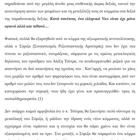
σημαδεύεται από την μεγάλη άνοδο μιας επιθετικής άκρας δεξιάς, ευνοεί την
αυτονόμηση αυτών των ρευμάτων και τη μετεξέλιξή τους σε κόμματα στα δεξιά
της παραδοσιακής δεξιάς.
Κατά συνέπεια, ένα ελληνικό Vox είναι όχι μόνο
εφικτό αλλά και πιθανό…
Φυσικά, πολλά θα εξαρτηθούν από το κόμμα της αξιωματικής αντιπολίτευσης,
αλλά ο Σύριζα (Συνασπισμός Ριζοσπαστικής Αριστεράς) που δεν έχει πια
τίποτα το ριζοσπαστικό, ετοιμάζεται, σύμφωνα με τις πρώτες μετεκλογικές
δηλώσεις του προέδρου του Αλέξη Τσίπρα, να αναδιοργανωθεί ριζικά για να
απαντήσει σε δυό απαιτήσεις της ηγεσίας του : Κατ’αρχή, να μειώσει το χάος
που χωρίζει τον αριθμό των ψηφοφόρων του, που είναι εκατομμύρια, από τον
αριθμό των μελών του, που δεν ξεπερνούν τις μερικές χιλιάδες. Και κατόπιν, να
κατοχυρώσει την στροφή -που ήδη έχει γίνει και προαναγγελθεί- προς τη
σοσιαλδημοκρατία. (1)
Δεν υπάρχει καμιά αμφιβολία ότι ο κ. Τσίπρας θα ξεκινήσει πολύ σύντομα τη
μεταλλαγή του Σύριζα, ή μάλλον την ίδρυση ενός νέου κόμματος, αλλά το
εγχείρημα είναι τεράστιο και η επιτυχία του θα πάρει χρόνο και δεν είναι
εξασφαλισμένη από τα πριν. Στο μεταξύ, ο Σύριζα θα παραμείνει ένα κόμμα