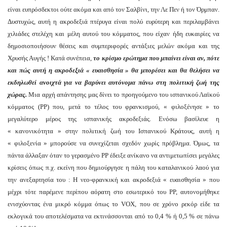
είναι ευπρόσδεκτοι ούτε ακόμα και από τον Σαλβίνι, την Λε Πεν ή τον Όρμπαν.
Δυστυχώς, αυτή η ακροδεξιά πτέρυγα είναι πολύ ευρύτερη και περιλαμβάνει
χιλιάδες στελέχη και μέλη αυτού του κόμματος, που είχαν ήδη ευκαιρίες να
δημοσιοποιήσουν θέσεις και συμπεριφορές αντάξιες μελών ακόμα και της
Χρυσής Αυγής ! Κατά συνέπεια,
το κρίσμο ερώτημα
που μπαίνει είναι αν, πότε
και πώς αυτή η ακροδεξιά « ευαισθησία » θα μπορέσει και θα θελήσει να
εκδηλωθεί ανοιχτά για να βαρύνει αυτόνομα πάνω στη πολιτική ζωή της
χώρας.
Μια αρχή απάντησης μας δίνει το προηγούμενο του ισπανικού Λαϊκού
κόμματος (ΡΡ) που, μετά το τέλος του φρανκισμού, « φιλοξένησε » το
μεγαλύτερο μέρος της ισπανικής ακροδεξιάς. Ενόσω βασίλευε η
« κανονικότητα » στην πολιτική ζωή του Ισπανικού Κράτους, αυτή η
« φιλοξενία » μπορούσε να συνεχίζεται σχεδόν χωρίς πρόβλημα. Όμως, τα
πάντα άλλαξαν όταν το γερασμένο ΡΡ έδειξε ανίκανο να αντιμετωπίσει μεγάλες
κρίσεις όπως π.χ. εκείνη που δημιούργησε η πάλη του καταλανικού λαού για
την ανεξαρτησία του : H νεο-φρανκική και ακροδεξιά « ευαισθησία » που
μέχρι τότε παρέμενε περίπου αόρατη στο εσωτερικό του ΡΡ, αυτονομήθηκε
ενισχύοντας ένα μικρό κόμμα όπως το VOX, που σε χρόνο ρεκόρ είδε τα
εκλογικά του αποτελέσματα να εκτινάσσονται από το 0,4 % ή 0,5 % σε πάνω