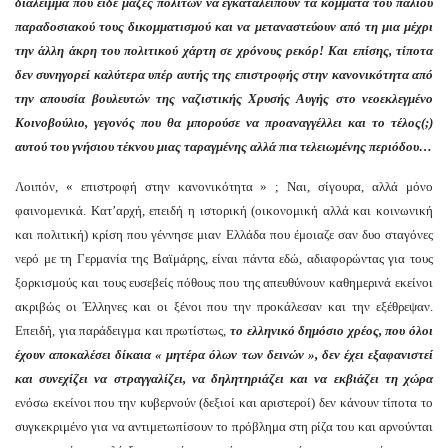
διάλειμμα που είδε μάζες πολιτών να εγκαταλείπουν τα κόμματα του παλιού
παραδοσιακού τους δικομματισμού και να μεταναστεύουν από τη μια μέχρι
την άλλη άκρη του πολιτικού χάρτη σε χρόνους ρεκόρ! Και επίσης, τίποτα
δεν συνηγορεί καλύτερα υπέρ αυτής της επιστροφής στην κανονικότητα από
την απουσία βουλευτών της ναζιστικής Χρυσής Αυγής στο νεοεκλεγμένο
Κοινοβούλιο, γεγονός που θα μπορούσε να προαναγγέλλει και το τέλος(;)
αυτού του γνήσιου τέκνου μιας ταραγμένης αλλά πια τελειωμένης περιόδου…
Λοιπόν, « επιστροφή στην κανονικότητα » ; Ναι, σίγουρα, αλλά μόνο
φαινομενικά. Κατ’αρχή, επειδή η ιστορική (οικονομική αλλά και κοινωνική
και πολιτική) κρίση που γέννησε μιαν Ελλάδα που έμοιαζε σαν δυο σταγόνες
νερό με τη Γερμανία της Βαϊμάρης, είναι πάντα εδώ, αδιαφορώντας για τους
ξορκισμούς και τους ευσεβείς πόθους που της απευθύνουν καθημερινά εκείνοι
ακριβώς οι Έλληνες και οι ξένοι που την προκάλεσαν και την εξέθρεψαν.
Επειδή, για παράδειγμα και πρωτίστως,
το ελληνικό δημόσιο χρέος, που όλοι
έχουν αποκαλέσει δίκαια « μητέρα όλων των δεινών », δεν έχει εξαφανιστεί
και συνεχίζει να στραγγαλίζει, να δηλητηριάζει και να εκβιάζει τη χώρα
ενόσω εκείνοι που την κυβερνούν (δεξιοί και αριστεροί) δεν κάνουν τίποτα το
συγκεκριμένο για να αντιμετωπίσουν το πρόβλημα στη ρίζα του και αρνούνται