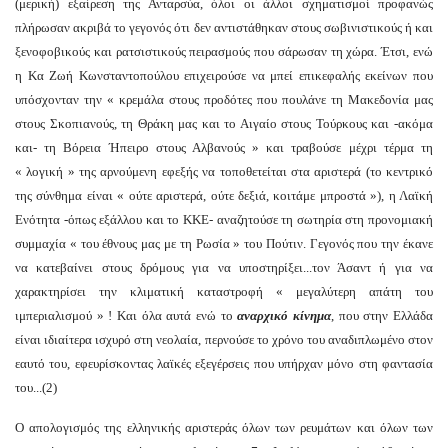
(μερική) εξαίρεση της Ανταρσύα, όλοι οι άλλοι σχηματισμοί προφανώς
πλήρωσαν ακριβά το γεγονός ότι δεν αντιστάθηκαν στους σωβινιστικούς ή και
ξενοφοβικούς και ρατσιστικούς πειρασμούς που σάρωσαν τη χώρα. Έτσι, ενώ
η Κα Ζωή Κωνσταντοπούλου επιχειρούσε να μπεί επικεφαλής εκείνων που
υπόσχονταν την « κρεμάλα στους προδότες που πουλάνε τη Μακεδονία μας
στους Σκοπιανούς, τη Θράκη μας και το Αιγαίο στους Τούρκους και -ακόμα
και- τη Βόρεια Ήπειρο στους Αλβανούς » και τραβούσε μέχρι τέρμα τη
« λογική » της αρνούμενη εφεξής να τοποθετείται στα αριστερά (το κεντρικό
της σύνθημα είναι « ούτε αριστερά, ούτε δεξιά, κοιτάμε μπροστά »), η Λαϊκή
Ενότητα -όπως εξάλλου και το ΚΚΕ- αναζητούσε τη σωτηρία στη προνομιακή
συμμαχία « του έθνους μας με τη Ρωσία » του Πούτιν. Γεγονός που την έκανε
να κατεβαίνει στους δρόμους για να υποστηρίξει...τον Άσαντ ή για να
χαρακτηρίσει την κλιματική καταστροφή « μεγαλύτερη απάτη του
ιμπεριαλισμού » ! Και όλα αυτά ενώ το
αναρχικό κίνημα
, που στην Ελλάδα
είναι ιδιαίτερα ισχυρό στη νεολαία, περνούσε το χρόνο του αναδιπλωμένο στον
εαυτό του, εφευρίσκοντας λαϊκές εξεγέρσεις που υπήρχαν μόνο στη φαντασία
του...(2)
Ο απολογισμός της ελληνικής αριστεράς όλων των ρευμάτων και όλων των