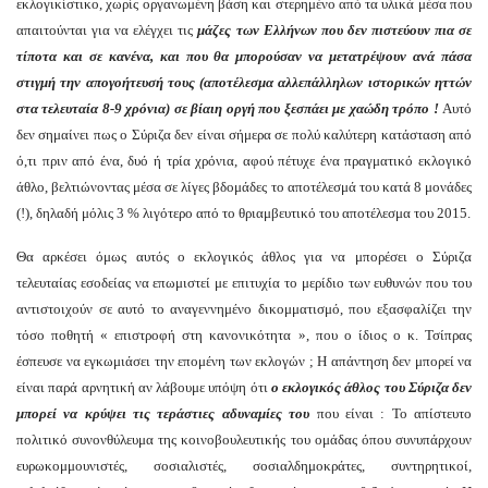
εκλογικίστικο, χωρίς οργανωμένη βάση και στερημένο από τα υλικά μέσα που
απαιτούνται για να ελέγχει τις
μάζες των Ελλήνων που δεν πιστεύουν πια σε
τίποτα και σε κανένα, και που θα μπορούσαν να μετατρέψουν ανά πάσα
στιγμή την απογοήτευσή τους
(αποτέλεσμα αλλεπάλληλων ιστορικών ηττών
στα τελευταία 8-9 χρόνια) σε βίαιη οργή που ξεσπάει με χα
ώδη
τρόπο !
Αυτό
δεν σημαίνει πως ο Σύριζα δεν είναι σήμερα σε πολύ καλύτερη κατάσταση από
ό,τι πριν από ένα, δυό ή τρία χρόνια, αφού πέτυχε ένα πραγματικό εκλογικό
άθλο, βελτιώνοντας μέσα σε λίγες βδομάδες το αποτέλεσμά του κατά 8 μονάδες
(!), δηλαδή μόλις 3 % λιγότερο από το θριαμβευτικό του αποτέλεσμα του 2015.
Θα αρκέσει όμως αυτός ο εκλογικός άθλος για να μπορέσει ο Σύριζα
τελευταίας εσοδείας να επωμιστεί με επιτυχία το μερίδιο των ευθυνών που του
αντιστοιχούν σε αυτό το αναγεννημένο δικομματισμό, που εξασφαλίζει την
τόσο ποθητή « επιστροφή στη κανονικότητα », που ο ίδιος ο κ. Τσίπρας
έσπευσε να εγκωμιάσει την επομένη των εκλογών ; Η απάντηση δεν μπορεί να
είναι παρά αρνητική αν λάβουμε υπόψη ότι
ο εκλογικός άθλος του Σύριζα δεν
μπορεί να κρύψει τις τεράστιες αδυναμίες του
που είναι : Το απίστευτο
πολιτικό συνονθύλευμα της κοινοβουλευτικής του ομάδας όπου συνυπάρχουν
ευρωκομμουνιστές, σοσιαλιστές, σοσιαλδημοκράτες, συντηρητικοί,