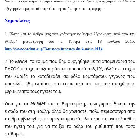
δεν μπορούμε τώρα να μην νοιώσουμε αγανακτισμένοι, πληγωμένοι αλλά και
εξεγερμένοι μπροστά στην έκταση αυτής της καταστροφής…
Σημειώσεις
1. Βλέπε και το άρθρο μας που γράφτηκε εν θερμώ λίγες ώρες μετά από την
θλιβερή μεταστροφή του κ. Τσίπρα στις 13 Ιουλίου 2015:
http://www.cadtm.org/Journees-
funestes-du-4-aout-1914
Το
ΚΙΝΑΛ,
το κόμμα που δημιουργήθηκε με τα απομεινάρια του
2.
ΠΑΣΟΚ, πέτυχε το αξιοπρόσεκτο ποσοστό το 8,1%, αλλά η επιτυχία
του Σύριζα το καταδικάζει σε ρόλο κομπάρσου, γεγονός που
προκαλεί ήδη εντάσεις στο εσωτερικό του και την αποχώρηση
μερικών από τους ηγέτες του.
Όσο για το
ΜεΡΑ25
του κ. Βαρουφάκη, πανηγύρισε δίκαια την
είσοδό του στη Βουλή, αλλά θα χρειαστεί πολύ περισσότερα από
τις θριαμβολογίες, το προγραμματικό φλου και τις ανακολουθίες
του ηγέτη του για να παίξει το ρόλο του ρυθμιστή που τόσο
επιθυμεί.