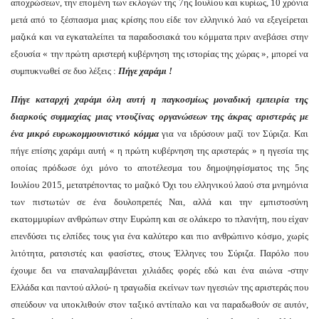
αποχρώσεων, την επομένη των εκλογών της 7ης Ιουλίου και κυρίως, 10 χρόνια
μετά από το ξέσπασμα μιας κρίσης που είδε τον ελληνικό λαό να εξεγείρεται
μαζικά και να εγκαταλείπει τα παραδοσιακά του κόμματα πριν ανεβάσει στην
εξουσία « την πρώτη αριστερή κυβέρνηση της ιστορίας της χώρας », μπορεί να
συμπυκνωθεί σε δυο λέξεις :
Π
ήγε χαράμι
!
Π
ήγε καταρχή χαράμι όλη αυτή η παγκοσμίως μοναδική εμπειρία της
διαρκούς συμμαχίας μιας ντουζίνας οργανώσεων της άκρας αριστεράς με
ένα μικρό ευρωκομμουνιστικό κόμμα
για να ιδρύσουν μαζί τον Σύριζα. Και
πήγε επίσης χαράμι αυτή « η πρώτη κυβέρνηση της αριστεράς » η ηγεσία της
οποίας πρόδωσε όχι μόνο το αποτέλεσμα του δημοψηφίσματος της 5ης
Ιουλίου 2015, μετατρέποντας το μαζικό Όχι του ελληνικού λαού στα μνημόνια
των πιστωτών σε ένα δουλοπρεπές Ναι, αλλά και την εμπιστοσύνη
εκατομμυρίων ανθρώπων στην Ευρώπη και σε ολάκερο το πλανήτη, που είχαν
επενδύσει τις ελπίδες τους για ένα καλύτερο και πιο ανθρώπινο κόσμο, χωρίς
λιτότητα, ρατσιστές και φασίστες, στους Έλληνες του Σύριζα. Παρόλο που
έχουμε δει να επαναλαμβάνεται χιλιάδες φορές εδώ και ένα αιώνα -στην
Ελλάδα και παντού αλλού- η τραγωδία εκείνων των ηγεσιών της αριστεράς που
σπεύδουν να υποκλιθούν στον ταξικό αντίπαλο και να παραδωθούν σε αυτόν,