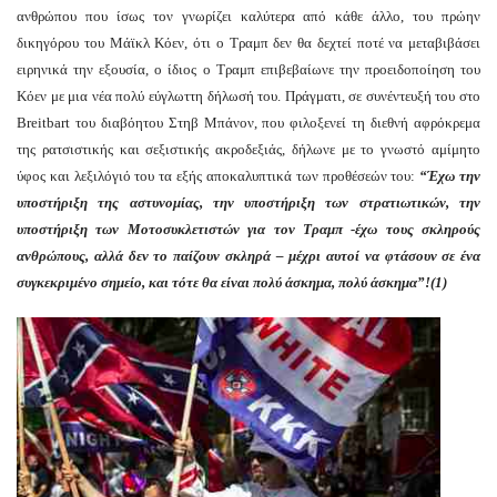
ανθρώπου που ίσως τον γνωρίζει καλύτερα από κάθε άλλο, του πρώην
δικηγόρου του Μάϊκλ Κόεν, ότι ο Τραμπ δεν θα δεχτεί ποτέ να μεταβιβάσει
ειρηνικά την εξουσία, ο ίδιος ο Τραμπ επιβεβαίωνε την προειδοποίηση του
Κόεν με μια νέα πολύ εύγλωττη δήλωσή του. Πράγματι, σε συνέντευξή του στο
Breitbart του διαβόητου Στηβ Μπάνον, που φιλοξενεί τη διεθνή αφρόκρεμα
της ρατσιστικής και σεξιστικής ακροδεξιάς, δήλωνε με το γνωστό αμίμητο
ύφος και λεξιλόγιό του τα εξής αποκαλυπτικά των προθέσεών του:
“Έχω την
υποστήριξη της αστυνομίας, την υποστήριξη των στρατιωτικών, την
υποστήριξη των Μοτοσυκλετιστών για τον Τραμπ -έχω τους σκληρούς
ανθρώπους, αλλά δεν το παίζουν σκληρά – μέχρι
αυτοί
να φτάσουν σ
ε
ένα
συγκεκριμένο σημείο, και τότε θα είναι πολύ άσκημα, πολύ άσκημα”!
(1)