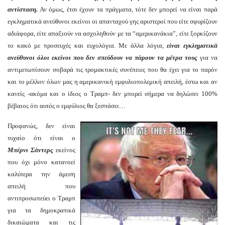
αντίσταση.
Αν όμως, έτσι έχουν τα πράγματα, τότε δεν μπορεί να είναι παρά
εγκληματικά ανεύθυνοι εκείνοι οι απανταχού γης αριστεροί που είτε σφυρίζουν
αδιάφορα, είτε απαξιούν να ασχοληθούν με τα “αμερικανάκια”, είτε ξορκίζουν
το κακό με προσευχές και ευχολόγια. Με άλλα λόγια,
είναι εγκληματικά
ανεύθυνοι όλοι εκείνοι που δεν σπεύδουν να πάρουν τα μέτρα τους
για να
αντιμετωπίσουν σοβαρά τις τρομακτικές συνέπειες που θα έχει για το παρόν
και το μέλλον όλων μας η αμερικανική εμφυλιοπολεμική απειλή, έστω και αν
κανείς -ακόμα και ο ίδιος ο Τραμπ- δεν μπορεί σήμερα να δηλώσει 100%
βέβαιος ότι αυτός ο εμφύλιος θα ξεσπάσει…
Προφανώς, δεν είναι
τυχαίο ότι είναι ο
Μπέρνι Σάντερς
εκείνος
που όχι μόνο κατανοεί
καλύτερα την άμεση
απειλή που
αντιπροσωπεύει ο Τραμπ
για τα δημοκρατικά
δικαιώματα και τις