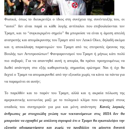
Φυσικά, όπως το διευκρινίζει ο ίδιος στη συνέχεια της συνέντευξής του, οι
“αυτοί” δεν είναι παρά οι κάθε λογής αντίπαλοι που επιβουλεύονται τον
Τραμπ, και το “συγκεκριμένο σημείο” θα μπορούσε να είναι η άμεση απειλή
ανατροπής και απομάκρυνσης του Τραμπ από τον Λευκό Οίκο, δηλαδή ακόμα
και η αποκάλυψη παρανομιών του Τραμπ από τις επιτροπές έρευνας της
Βουλής των Αντιπροσώπων! Φανφαρονισμοί του Τραμπ ή μήπως κάτι πολύ
πιο σοβαρό; Για να απαντηθεί αυτή η απορία, θα πρέπει προηγουμένως να
δωθεί απάντηση στο εξής καθοριστικής σημασίας ερώτημα: Ναι ή όχι θα
δεχτεί ο Τραμπ να απομακρυνθεί από την εξουσία χωρίς να κάνει τα πάντα για
να παραμείνει σε αυτήν;
Το παρελθόν και το παρόν του Τραμπ, αλλά και η ακραία πόλωση της
αμερικανικής κοινωνίας μαζί με το πολεμικό κλίμα που κυριαρχεί στους
οπαδούς του συνηγορούν για μια και μόνη απάντηση:
Κανείς λογικός
άνθρωπος με στοιχειώδη γνώση των τεκταινόμενων στις ΗΠΑ δεν θα
μπορούσε να εγγυηθεί
με απόλυτη σιγουριά
ότι ο Τραμπ
θ
α εγκαταλείψει
την
εξουσία
αδιαμαρτύρητα και χωρίς
να προβάλλει τη μέγιστη δυνατή