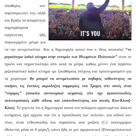
ελευθερίες των
συμπατριωτών του, αλλά
και βγάζει τα απαραίτητα
συμπεράσματα
παίρνοντας ήδη
συγκεκριμένα μέτρα για
να την αντιμετωπίσει. Και η δημιουργία αυτού που ο ίδιος αποκαλεί
“το
μεγαλύτερο λαϊκό κίνημα στην ιστορία των Ηνωμένων Πολιτειών”
είναι το
πρώτο και σημαντικότερο από αυτά τα μέτρα, καθώς μόνον ένα τεράστιο
ριζοσπαστικό λαϊκό κίνημα -με ξεκάθαρους στόχους και προετοιμασμένο για
τα χειρότερα-
θα μπορεί να αντιμετωπίσει με σοβαρές πιθανότητες να
νικήσει, τις ένοπλες ακροδεξιές συμμορίες του Τραμπ, είτε αυτές είναι
“νόμιμες” (ποικίλα αστυνομικά σώματα), είτε όχι (φασιστοειδείς
πολιτοφυλακές κάθε είδους και επικινδυνότητας και λοιπές Κου-Κλουξ-
Κλαν).
Το γεγονός ότι η δημιουργία αυτού του πελώριου οργανωμένου λαϊκού
κινήματος έχει αρχίσει και ότι η προσέλευση των πολιτών, και ειδικά των
νέων, είναι ενθουσιώδης και παραπάνω από μαζική (1,1 εκατομμύριο
εθελοντές μέσα σε 6 μέρες!), κάνει ήδη το μεν αμερικανικό (Ρεπουμπλικανικό