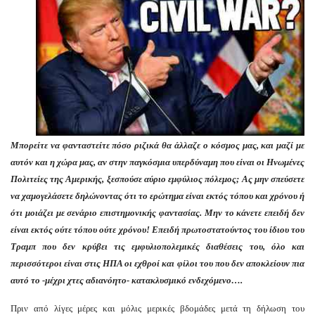
Μπορείτε να φανταστείτε πόσο ριζικά θα άλλαζε ο κόσμος μας, και μαζί με
αυτόν και η χώρα μας, αν στην παγκόσμια υπερδύναμη που είναι οι Ηνωμένες
Πολιτείες της Αμερικής, ξεσπούσε αύριο εμφύλιος πόλεμος; Ας μην σπεύσετε
να χαμογελάσετε δηλώνοντας ότι το ερώτημα είναι εκτός τόπου και χρόνου ή
ότι μοιάζει με σενάριο επιστημονικής φαντασίας. Μην το κάνετε επειδή δεν
είναι εκτός ούτε τόπου ούτε χρόνου! Επειδή πρωτοστατούντος του ίδιου του
Τραμπ που δεν κρύβει τις εμφυλιοπολεμικές διαθέσεις του, όλο και
περισσότεροι είναι στις ΗΠΑ οι εχθροί και φίλοι του που δεν αποκλείουν πια
αυτό το -μέχρι χτες αδιανόητο- κατακλυσμικό ενδεχόμενο….
Πριν από λίγες μέρες και μόλις μερικές βδομάδες μετά τη δήλωση του