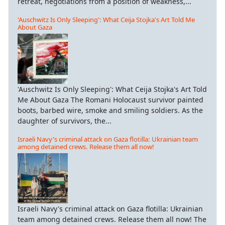
retreat, negotiations from a position of weakness,...
'Auschwitz Is Only Sleeping': What Ceija Stojka's Art Told Me
About Gaza
'Auschwitz Is Only Sleeping': What Ceija Stojka's Art Told
Me About Gaza The Romani Holocaust survivor painted
boots, barbed wire, smoke and smiling soldiers. As the
daughter of survivors, the...
Israeli Navy's criminal attack on Gaza flotilla: Ukrainian team
among detained crews. Release them all now!
Israeli Navy's criminal attack on Gaza flotilla: Ukrainian
team among detained crews. Release them all now! The