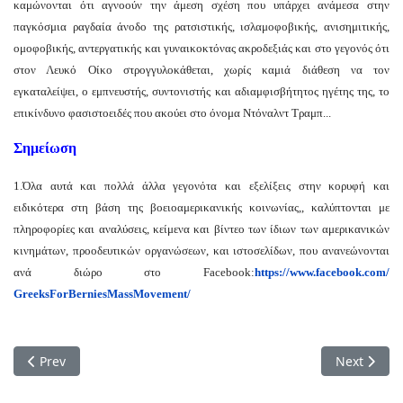
καμώνονται ότι αγνοούν την άμεση σχέση που υπάρχει ανάμεσα στην
παγκόσμια ραγδαία άνοδο της ρατσιστικής, ισλαμοφοβικής, ανισημιτικής,
ομοφοβικής, αντεργατικής και γυναικοκτόνας ακροδεξιάς και στο γεγονός ότι
στον Λευκό Οίκο στρογγυλοκάθεται, χωρίς καμιά διάθεση να τον
εγκαταλείψει, ο εμπνευστής, συντονιστής και αδιαμφισβήτητος ηγέτης της, το
επικίνδυνο φασιστοειδές που ακούει στο όνομα Ντόναλντ Τραμπ...
Σημείωση
1.Όλα αυτά και πολλά άλλα γεγονότα και εξελίξεις στην κορυφή και
ειδικότερα στη βάση της βοειοαμερικανικής κοινωνίας,, καλύπτονται με
πληροφορίες και αναλύσεις, κείμενα και βίντεο των ίδιων των αμερικανικών
κινημάτων, προοδευτικών οργανώσεων, και ιστοσελίδων, που ανανεώνονται
ανά διώρο στο Facebook:
https://www.facebook.
com/
GreeksForBerniesMassMovement/
Previous article: Μετά από 25 χρόνια Η γενοκτονία στη Ρουάν
Next artic
Prev
Next