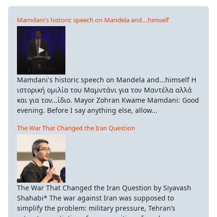
Mamdani's historic speech on Mandela and...himself
Mamdani's historic speech on Mandela and...himself Η
ιστορική ομιλία του Μαμντάνι για τον Μαντέλα αλλά
και για τον...ίδιο. Mayor Zohran Kwame Mamdani: Good
evening. Before I say anything else, allow...
The War That Changed the Iran Question
The War That Changed the Iran Question by Siyavash
Shahabi* The war against Iran was supposed to
simplify the problem: military pressure, Tehran’s