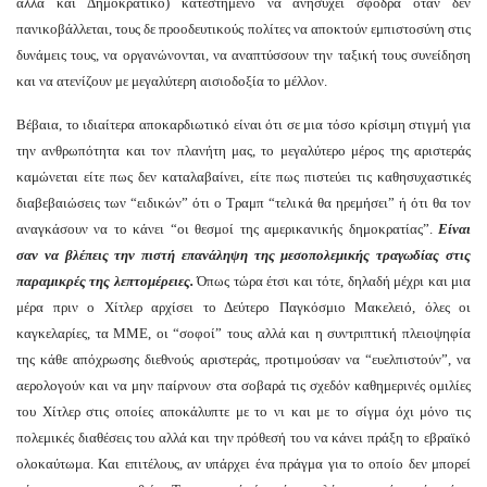
αλλά και Δημοκρατικό) κατεστημένο να ανησυχεί σφόδρα όταν δεν
πανικοβάλλεται, τους δε προοδευτικούς πολίτες να αποκτούν εμπιστοσύνη στις
δυνάμεις τους, να οργανώνονται, να αναπτύσσουν την ταξική τους συνείδηση
και να ατενίζουν με μεγαλύτερη αισιοδοξία το μέλλον.
Βέβαια, το ιδιαίτερα αποκαρδιωτικό είναι ότι σε μια τόσο κρίσιμη στιγμή για
την ανθρωπότητα και τον πλανήτη μας, το μεγαλύτερο μέρος της αριστεράς
καμώνεται είτε πως δεν καταλαβαίνει, είτε πως πιστεύει τις καθησυχαστικές
διαβεβαιώσεις των “ειδικών” ότι ο Τραμπ “τελικά θα ηρεμήσει” ή ότι θα τον
αναγκάσουν να το κάνει “οι θεσμοί της αμερικανικής δημοκρατίας”.
Είναι
σαν να βλέπεις την πιστή επανάληψη της μεσοπολεμικής τραγωδίας στις
παραμικρές της λεπτομέρειες.
Όπως τώρα έτσι και τότε, δηλαδή μέχρι και μια
μέρα πριν ο Χίτλερ αρχίσει το Δεύτερο Παγκόσμιο Μακελειό, όλες οι
καγκελαρίες, τα ΜΜΕ, οι “σοφοί” τους αλλά και η συντριπτική πλειοψηφία
της κάθε απόχρωσης διεθνούς αριστεράς, προτιμούσαν να “ευελπιστούν”, να
αερολογούν και να μην παίρνουν στα σοβαρά τις σχεδόν καθημερινές ομιλίες
του Χίτλερ στις οποίες αποκάλυπτε με το νι και με το σίγμα όχι μόνο τις
πολεμικές διαθέσεις του αλλά και την πρόθεσή του να κάνει πράξη το εβραϊκό
ολοκαύτωμα. Και επιτέλους, αν υπάρχει ένα πράγμα για το οποίο δεν μπορεί