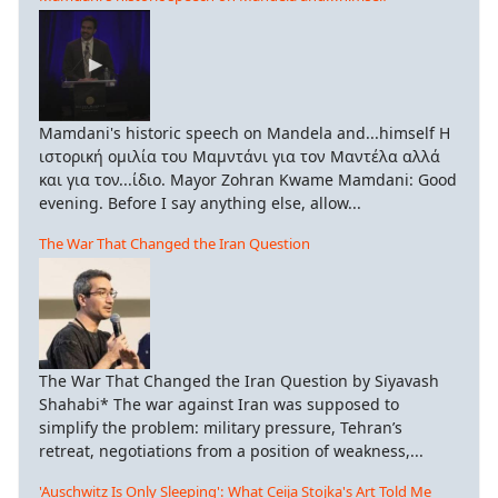
Mamdani's historic speech on Mandela and...himself Η
ιστορική ομιλία του Μαμντάνι για τον Μαντέλα αλλά
και για τον...ίδιο. Mayor Zohran Kwame Mamdani: Good
evening. Before I say anything else, allow...
The War That Changed the Iran Question
The War That Changed the Iran Question by Siyavash
Shahabi* The war against Iran was supposed to
simplify the problem: military pressure, Tehran’s
retreat, negotiations from a position of weakness,...
'Auschwitz Is Only Sleeping': What Ceija Stojka's Art Told Me