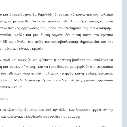
ου και δημοσιότητας. Τα θεμελιώδη δημοκρατικά κοινωνικά και πολιτικά
 έχουν μεταφερθεί στο «κοινοτικό» επίπεδο. Αυτό ισχύει επίσης και με τα
δικαλιστικές οργανώσεις που, παρά τα ολισθήματα της συν-διοίκησης,
εργασίας, καθώς και μια άμεση οργανωμένη πίεση πάνω στο κρατικό
ην ΕΕ ως σύνολο, στο πεδίο της κοινοβουλευτικής δημοκρατίας και του
εκτημένα των εθνικών κρατών.
ν αρχή και συνεχίζει να υφίσταται η πολιτική βούληση που επιδιώκει να
ή και κοινωνική πίεση, και να εμποδίσει να μεταφερθούν στο ευρωπαϊκό
των εθνικών «κοινωνιών πολιτών» (ενεργός κοινή γνώμη, εργατικό,
ήσεις…). Με διαδοχικά προσχήματα και δικαιολογίες, η μεγάλη εργοδοσία
ινωνικό κίνημα.
ροπία:
ης εκτελεστικής εξουσίας, και από την άλλη, των θεσμικών εργαλείων της
και κοινωνικών ελευθεριών που συνδέονται με αυτήν.