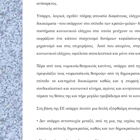
ανύπαρκτος.
Υπάρχει, λογικά, σχεδόν πλήρης απουσία διαφάνειας, ελέγχ
δικαιώματα –που υπάρχουν στο επίπεδο των κρατών-μελών- δεν
συστήματα κοινωνικού ελέγχου στα οποία μετέχουν οι συν
εκφράζουν ένα κάποιο συσχετισμό δυνάμεων κεφαλαίου-
μηχανισμό και στις επιχειρήσεις. Αυτό που απομένει, στ
κοινωνικού ελέγχου, οφείλεται αποκλειστικά και μόνο στα κ
Πέρα από τους νομικούς-θεσμικούς κανόνες, υπάρχει από τη
προφυλάξει τους «ευρωπαϊκούς θεσμούς» από τη δημοκρατικ
επίπεδο τα κεκτημένα δικαιώματα καθώς και η επιρροή 
συνδικαλιστικό και κοινωνικό κίνημα, αγώνες και κινητοποι
πέρασε τις θέσεις της και πήρε μεγάλο προβάδισμα από το κο
Στη βάση της ΕΕ υπάρχει λοιπόν μια διπλή εξόφθαλμη ανισορ
• Δεν υπάρχει αντιστοιχία μεταξύ, από τη μια, της ισχύος τ
κλασικής αστικής δημοκρατίας, καθώς και των δημοκρατικών 