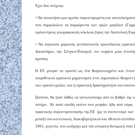
Έχει δυο στόχους:
• Να αποκτήσει μια ηγεσία συγκεντρωμένη και αποτελεσματική
που συμφιλιώνει τα συμφέροντα των τριών μεγάλων (Γερμ
ομόκεντρους γεωγραφικούς κύκλους (προς την Ανατολική Ευρ
• Να παγιώσει μερικούς εκτελεστικούς πρωτόλειους κρατικού
Δικαστήριο, την Σένγκεν/Europol, τον πυρήνα μιας ένοπλ
ηγεσίας.
Η ΕΕ μπορεί να οριστεί ως ένα θεσμοποιημένο και έντον
υπερεθνικού κρατικού μηχανισμού («οι ευρωπαϊκοί θεσμοί»)
των κρατών-μελών, και η πρακτική δραστηριότητα του οποίου 
Ωστόσο, θα ήταν λάθος να υπνωτιστούμε από το βαθμό της υ
πετύχει. Κι αυτό επειδή εκείνο που μετράει, ήδη από τώρα,
πρακτικής συγκεντροποίησης της ΕΕ (με το συντονισμό των 
μεταξύ του κοινοτικού, διακυβερνητικού και εθνικού επιπέδο
1991, γεγονός που εισήγαγε μια νέα ιστορική δυναμική στη