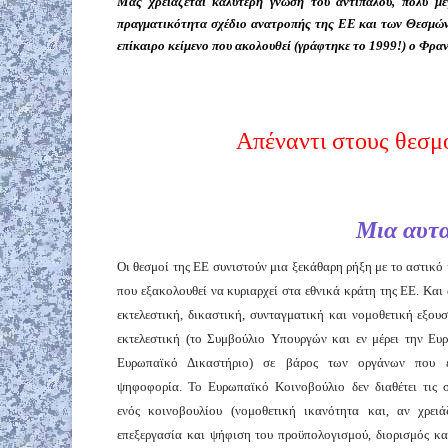
Μας χρειάζεται καλύτερη γνώση του αντιπάλου, πολύ με
πραγματικότητα σχέδιο ανατροπής της ΕΕ και των Θεσμών 
επίκαιρο κείμενο που ακολουθεί (γράφτηκε το 1999!) ο Φρ
Απέναντι στους θεσ
Μια αυτα
Οι θεσμοί της ΕΕ συνιστούν μια ξεκάθαρη ρήξη με το αστικό
που εξακολουθεί να κυριαρχεί στα εθνικά κράτη της ΕΕ. Και 
εκτελεστική, δικαστική, συνταγματική και νομοθετική εξου
εκτελεστική (το Συμβούλιο Υπουργών και εν μέρει την Ευ
Ευρωπαϊκό Δικαστήριο) σε βάρος των οργάνων που ε
ψηφοφορία. Το Ευρωπαϊκό Κοινοβούλιο δεν διαθέτει τις σ
ενός κοινοβουλίου (νομοθετική ικανότητα και, αν χρειάζ
επεξεργασία και ψήφιση του προϋπολογισμού, διορισμός και