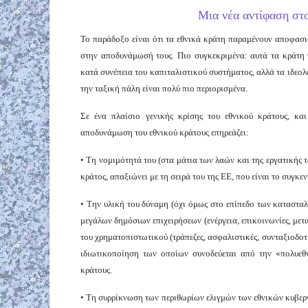
Μια νέα αντίφαση στ
Το παράδοξο είναι ότι τα εθνικά κράτη παραμένουν αποφασ
στην αποδυνάμωσή τους. Πιο συγκεκριμένα: αυτά τα κράτη 
κατά συνέπεια του καπιταλιστικού συστήματος, αλλά τα ιδεολ
την ταξική πάλη είναι πολύ πιο περιορισμένα.
Σε ένα πλαίσιο γενικής κρίσης του εθνικού κράτους, κα
αποδυνάμωση του εθνικού κράτους επηρεάζει:
• Τη νομιμότητά του (στα μάτια των λαών και της εργατικής 
κράτος, απαξιώνει με τη σειρά του της ΕΕ, που είναι το συγκε
• Την υλική του δύναμη (όχι όμως στο επίπεδο των καταστα
μεγάλων δημόσιων επιχειρήσεων (ενέργεια, επικοινωνίες, μετ
του χρηματοπιστωτικού (τράπεζες, ασφαλιστικές, συνταξιοδοτ
ιδιωτικοποίηση των οποίων συνοδεύεται από την «πολυεθν
κράτους.
• Τη συρρίκνωση των περιθωρίων ελιγμών των εθνικών κυβερν