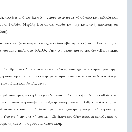
, που έχει υπό τον έλεγχό της αυτό το αντιφατικό σύνολο και, ειδικότερα,
ανία, Γαλλία, Μεγάλη Βρετανία), καθώς και την κατοπινή επέκταση σε
ώπη).
ς πυρήνες (είτε υπερεθνικούς, είτε διακυβερνητικούς) –την Επιτροπή, το
ης δύναμης μέσα στο ΝΑΤΟ-, στην υπηρεσία αυτής της διακυβερνητικής
α διαρθρωμένο διακρατικό συντονιστικό, που έχει αποκτήσει μια αρχή
, η αυτονομία του οποίου παραμένει όμως υπό τον στενό πολιτικό έλεγχο
είναι ιδιαίτερα πλαισιωμένη.
περεθνικότητας που η ΕΕ έχει ήδη αποκτήσει ή που βρίσκεται καθοδόν να
 από τη πολιτική άποψη της ταξικής πάλης, είναι ο βαθμός πολιτικής και
εθνικών κρατών που συνδέεται με μιαν αυξανόμενη επιχειρησιακή συνοχή
υ). Υπό αυτή την οπτική γωνία, η ΕΕ έκανε ένα άλμα προς τα εμπρός από το
ν Ευρώπη και στη παγκόσμια κατάσταση.