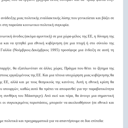
ς ανάδειξης μιας πολιτικής εναλλακτικής λύσης που γενικεύεται και βάζει σε
νται στη παρούσα κοινωνικο-πολιτική συγκυρία.
ινωνική άνοδος (ακόμα αμυντική) σε μια χώρα-μέλος της ΕΕ, η δύναμη της
α και να ηττηθεί μια εθνική κυβέρνηση (σε μια πτυχή ή στο σύνολο της
 Γαλλία (Νοέμβριος-Δεκέμβριος 1995) προσέφερε μια ένδειξη σε αυτή τη
ταρχήν, θα εξαπλωνόταν σε άλλες χώρες. Πράγμα που θέτει το ζήτημα της
στους εργαζομένους της ΕΕ. Και μια τέτοια υποχώρηση μιας κυβέρνησης θα
ς ΕΕ, αλλά και με τους θεσμικούς της κανόνες. Αυτή η εθνική κρίση θα
υ υπουργών, καθώς αυτό θα πρέπει να αποφανθεί για την παραβατικότητα
η συνθήκη του Μάαστριχτ). Από εκεί και πέρα, θα άνοιγε μια σημαντική
ι οι συγκεκριμένες περιστάσεις, μπορούν να ακολουθήσουν (σε εθνικό και
ύμε πολιτικά και προγραμματικά για να απαντήσουμε σε δυο επίπεδα: