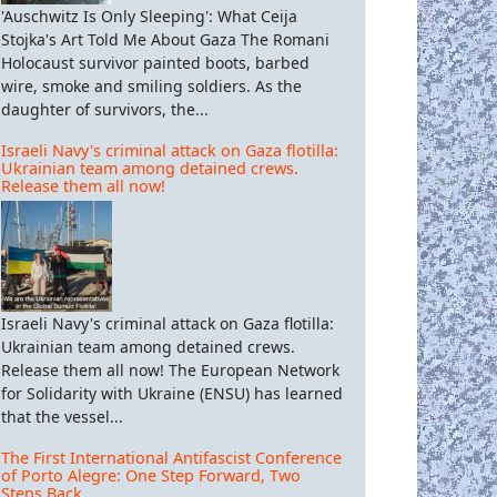
'Auschwitz Is Only Sleeping': What Ceija
Stojka's Art Told Me About Gaza The Romani
Holocaust survivor painted boots, barbed
wire, smoke and smiling soldiers. As the
daughter of survivors, the...
Israeli Navy's criminal attack on Gaza flotilla:
Ukrainian team among detained crews.
Release them all now!
Israeli Navy's criminal attack on Gaza flotilla:
Ukrainian team among detained crews.
Release them all now! The European Network
for Solidarity with Ukraine (ENSU) has learned
that the vessel...
The First International Antifascist Conference
of Porto Alegre: One Step Forward, Two
Steps Back