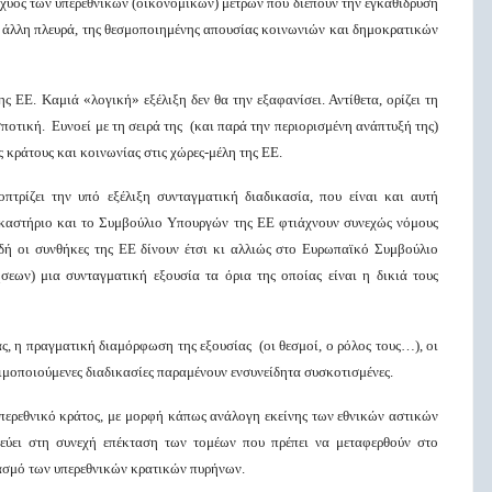
σχύος των υπερεθνικών (οικονομικών) μέτρων που διέπουν την εγκαθίδρυση
ην άλλη πλευρά, της θεσμοποιημένης απουσίας κοινωνιών και δημοκρατικών
ς ΕΕ. Καμιά «λογική» εξέλιξη δεν θα την εξαφανίσει. Αντίθετα, ορίζει τη
οτική. Ευνοεί με τη σειρά της (και παρά την περιορισμένη ανάπτυξή της)
ις κράτους και κοινωνίας στις χώρες-μέλη της ΕΕ.
πτρίζει την υπό εξέλιξη συνταγματική διαδικασία, που είναι και αυτή
ικαστήριο και το Συμβούλιο Υπουργών της ΕΕ φτιάχνουν συνεχώς νόμους
ιδή οι συνθήκες της ΕΕ δίνουν έτσι κι αλλιώς στο Ευρωπαϊκό Συμβούλιο
εων) μια συνταγματική εξουσία τα όρια της οποίας είναι η δικιά τους
ας, η πραγματική διαμόρφωση της εξουσίας (οι θεσμοί, ο ρόλος τους…), οι
ησιμοποιούμενες διαδικασίες παραμένουν ενσυνείδητα συσκοτισμένες.
υπερεθνικό κράτος, με μορφή κάπως ανάλογη εκείνης των εθνικών αστικών
εύει στη συνεχή επέκταση των τομέων που πρέπει να μεταφερθούν στο
ιασμό των υπερεθνικών κρατικών πυρήνων.