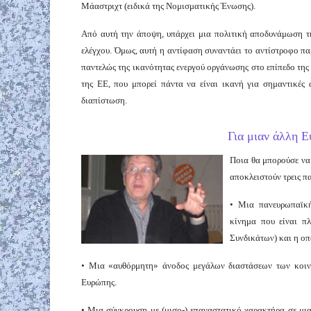
Μάαστριχτ (ειδικά της Νομισματικής Ένωσης).
Από αυτή την άποψη, υπάρχει μια πολιτική αποδυνάμωση τη
ελέγχου. Όμως, αυτή η αντίφαση συναντάει το αντίστροφο παρ
παντελώς της ικανότητας ενεργού οργάνωσης στο επίπεδο της Ε
της ΕΕ, που μπορεί πάντα να είναι ικανή για σημαντικές 
διαπίστωση.
Για μιαν άλλη Ε
Ποια θα μπορούσε να
αποκλειστούν τρεις π
• Μια πανευρωπαϊκή
κίνημα που είναι π
Συνδικάτων) και η οπ
• Μια «αυθόρμητη» άνοδος μεγάλων διαστάσεων των κοιν
Ευρώπης.
• Μια σύγκρουση με (μισο-) επαναστατικό χαρακτήρα σε μι