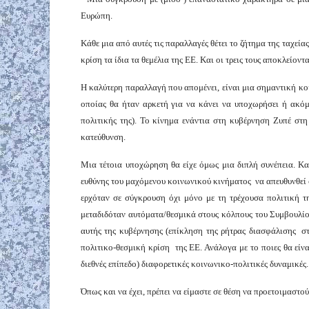
Ευρώπη.
Κάθε μια από αυτές τις παραλλαγές θέτει το ζήτημα της ταχεία
κρίση τα ίδια τα θεμέλια της ΕΕ. Και οι τρεις τους αποκλείο
Η καλύτερη παραλλαγή που απομένει, είναι μια σημαντική κο
οποίας θα ήταν αρκετή για να κάνει να υποχωρήσει ή ακόμ
πολιτικής της). Το κίνημα ενάντια στη κυβέρνηση Ζυπέ στη
κατεύθυνση.
Μια τέτοια υποχώρηση θα είχε όμως μια διπλή συνέπεια. Κα
ευθύνης του μαχόμενου κοινωνικού κινήματος να απευθυνθεί 
ερχόταν σε σύγκρουση όχι μόνο με τη τρέχουσα πολιτική τη
μεταδιδόταν αυτόματα/θεσμικά στους κόλπους του Συμβουλίο
αυτής της κυβέρνησης (επίκληση της ρήτρας διασφάλισης στ
πολιτικο-θεσμική κρίση της ΕΕ. Ανάλογα με το ποιες θα είνα
διεθνές επίπεδο) διαφορετικές κοινωνικο-πολιτικές δυναμικές.
Όπως και να έχει, πρέπει να είμαστε σε θέση να προετοιμαστο