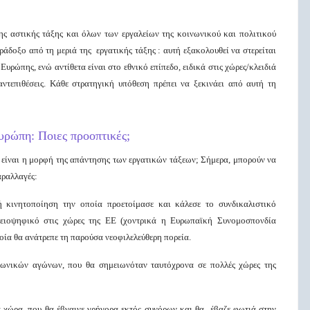
ς αστικής τάξης και όλων των εργαλείων της κοινωνικού και πολιτικού
άδοξο από τη μεριά της εργατικής τάξης : αυτή εξακολουθεί να στερείται
υρώπης, ενώ αντίθετα είναι στο εθνικό επίπεδο, ειδικά στις χώρες/κλειδιά
αντεπιθέσεις. Κάθε στρατηγική υπόθεση πρέπει να ξεκινάει από αυτή τη
υρώπη: Ποιες προοπτικές;
 είναι η μορφή της απάντησης των εργατικών τάξεων; Σήμερα, μπορούν να
αραλλαγές:
 κινητοποίηση την οποία προετοίμασε και κάλεσε το συνδικαλιστικό
λειοψηφικό στις χώρες της ΕΕ (χοντρικά η Ευρωπαϊκή Συνομοσπονδία
οία θα ανάτρεπε τη παρούσα νεοφιλελεύθερη πορεία.
ωνικών αγώνων, που θα σημειωνόταν ταυτόχρονα σε πολλές χώρες της
α χώρα, που θα έβγαινε γρήγορα εκτός συνόρων και θα έβαζε φωτιά στην