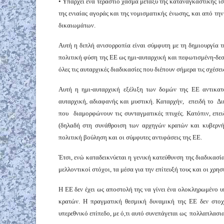
• Υπάρχει ένα τεράστιο χάσμα μεταξύ της καταναγκαστικής ι
της ενιαίας αγοράς και της νομισματικής ένωσης, και από τ
δικαιωμάτων.
Αυτή η διπλή ανισορροπία είναι σύμφυτη με τη δημιουργία τη
πολιτική φύση της ΕΕ ως ημι-αυταρχική και πεφωτισμένη-δεσπ
όλες τις αυταρχικές διαδικασίες που διέπουν σήμερα τις σχέσε
Αυτή η ημι-αυταρχική εξέλιξη των δομών της ΕΕ αντικατο
αυταρχική, αδιαφανής και μυστική. Καταρχήν, επειδή το Δ
που διαμορφώνουν τις συνταγματικές πτυχές. Κατόπιν, επε
(δηλαδή στη συνάθροιση των αρχηγών κρατών και κυβερνήσ
πολιτική βούληση και οι σύμφυτες αντιφάσεις της ΕΕ.
Έτσι, ενώ καταδεικνύεται η γενική κατεύθυνση της διαδικασί
μελλοντικοί στόχοι, τα μέσα για την επίτευξή τους και οι χρ
Η ΕΕ δεν έχει ως αποστολή της να γίνει ένα ολοκληρωμένο 
κρατών. Η πραγματική θεσμική δυναμική της ΕΕ δεν στοχ
υπερεθνικό επίπεδο, με ό,τι αυτό συνεπάγεται ως πολλαπλασ