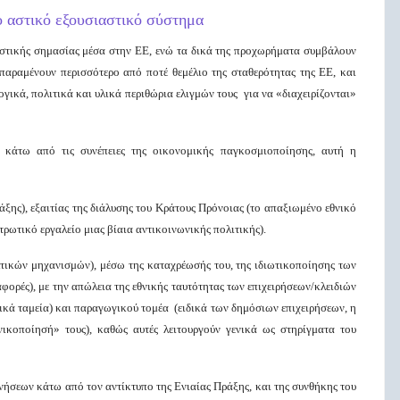
ο αστικό εξουσιαστικό σύστημα
ιστικής σημασίας μέσα στην ΕΕ, ενώ τα δικά της προχωρήματα συμβάλουν
παραμένουν περισσότερο από ποτέ θεμέλιο της σταθερότητας της ΕΕ, και
ογικά, πολιτικά και υλικά περιθώρια ελιγμών τους για να
«διαχειρίζονται»
ι κάτω από τις συνέπειες της οικονομικής παγκοσμιοποίησης, αυτή η
τάξης), εξαιτίας της διάλυσης του Κράτους Πρόνοιας (το απαξιωμένο εθνικό
ντρωτικό εργαλείο μιας βίαια αντικοινωνικής πολιτικής).
λτικών μηχανισμών), μέσω της καταχρέωσής του, της ιδιωτικοποίησης των
αφορές), με την απώλεια της εθνικής ταυτότητας των επιχειρήσεων/κλειδιών
ικά ταμεία) και παραγωγικού τομέα (ειδικά των δημόσιων επιχειρήσεων, η
ικοποίησή» τους), καθώς αυτές λειτουργούν γενικά ως στηρίγματα του
ήσεων κάτω από τον αντίκτυπο της Ενιαίας Πράξης, και της συνθήκης του