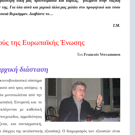
γαλύτερη δική μας προετοιμασία και κυρίως, γειωμένο στην ταξική
της. Για όλα αυτά και μερικά άλλα μας μιλάει στο προφητικό και τόσο
ανσουά Βερκάμμεν. Διαβάστε το…
Γ.Μ.
μούς της Ευρωπαϊκής Ένωσης
Του
Francois Vercammen
ρχική διάσταση
 κοινοβουλευτικό σύστημα
αυτό από τρεις απόψεις: η
σία μονοπωλείται από την
ρωπαϊκή Επιτροπή και το
κλέγονται με καθολική
τοιχειώδεις αρμοδιότητες
εται, και συνταγματική,
 έλεγχος της εκτελεστικής εξουσίας). Ο διαχωρισμός των εξουσιών είναι