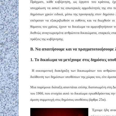
Πράγματι, κάθε κυβέρνηση, ως όργανο του κράτους, έχ
υποχρέωση να ασκεί τις εσωτερικές αρμοδιότητές της στο π
δημόσιων χρεών ειδικά, μέσω της προσφυγής στον δημόσιο λ
επέτρεπαν να εξακριβωθούν οι ευθύνες και να διωχθούν οι 
θύματος του χρέους, έχουν το δικαίωμα να αμφισβητήσουν τ
διεθνώς αναγνωρισμένα ανθρώπινα δικαιώματα, επαρκείς επα
πράξεις της κυβέρνησης.
Β. Να απαιτήσουμε και να πραγματοποιήσουμε λ
1. Το δικαίωμα να μετέχουμε στις δημόσιες υπο
Η οικουμενική διακήρυξη των δικαιωμάτων του ανθρώπου 
διεύθυνση των δημόσιων υποθέσεων της χώρας του, είτε άμεσ
Μια παρόμοια διάταξη απαντάται επίσης διατυπωμένη στη Δι
του 1966, που ενισχύει αυτό το δικαίωμα εγκαθιδρύοντας τη
άμεση συμμετοχή στις δημόσιες υποθέσεις (άρθρο 25α).
Έχουμε ήδη αναφέ