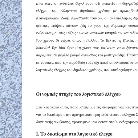
Ενώ όλες οι ενδείξεις συγκλίνουν ότι επίκειται η συγκρότη
ελέγχου του ελληνικού δημόσιου χρέους με πρωτοβου
Κοινοβουλίου Ζωής Κωνσταντοπούλου, οι αλλεπάλληλες δηλ
σχετικές ειδήσεις κάνουν ήδη το γύρο της Ευρώπης προκ
ενθουσιασμό στις τάξεις των κοινωνικών κινημάτων και ειδικά
του χρέους σε χώρες όπως η Γαλλία, το Βέλγιο, η Ιταλία, η
Ισπανία! Την ίδια ώρα στη χώρα μας, φαίνεται να αυξάνοντα
παραμένει σε μεγάλο βαθμό άγνωστος και μυστηριώδης. Τίποτα 
οι νομικές, από την παράθεση ενός σχετικού αποσπάσματος απ
λογιστικός έλεγχος του δημόσιου χρέους», που κυκλοφόρησε το 
Οι νομικές πτυχές του λογιστικού ελέγχου
Στο κεφάλαιο αυτό, παρουσιάζουμε τις διάφορες νομικές πτυχ
για το δικαίωμα στην πραγματοποίηση ενός τέτοιου ελέγχου Σ
δανειακής σύμβασης, προκειμένου να εντοπιστούν ενδεχόμενε
Ι. Το δικαίωμα στο λογιστικό έλεγχο