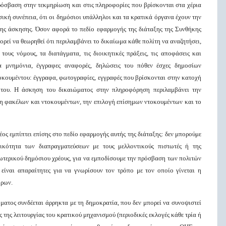
πρόσβαση στην τεκμηρίωση και στις πληροφορίες που βρίσκονται στα χέρια
σική συνέπεια, ότι οι δημόσιοι υπάλληλοι και τα κρατικά όργανα έχουν την
ρης άσκησης. Όσον αφορά το πεδίο εφαρμογής της διάταξης της Συνθήκης
ορεί να θεωρηθεί ότι περιλαμβάνει το δικαίωμα κάθε πολίτη να αναζητήσει,
ους νόμους, τα διατάγματα, τις διοικητικές πράξεις, τις αποφάσεις και
α μνημόνια, έγγραφες αναφορές, δηλώσεις του πόθεν έσχες δημοσίων
τοκουμέντου: έγγραφα, φωτογραφίες, εγγραφές που βρίσκονται στην κατοχή
 του. Η άσκηση του δικαιώματος στην πληροφόρηση περιλαμβάνει την
η φακέλων και ντοκουμέντων, την επιλογή επίσημων ντοκουμέντων και το
έος εμπίπτει επίσης στο πεδίο εφαρμογής αυτής της διάταξης: δεν μπορούμε
ικότητα των διαπραγματεύσεων με τους μελλοντικούς πιστωτές ή της
ωτερικού δημόσιου χρέους, για να εμποδίσουμε την πρόσβαση των πολιτών
 είναι απαραίτητες για να γνωρίσουν τον τρόπο με τον οποίο γίνεται η
όρων.
ατος συνδέεται άρρηκτα με τη δημοκρατία, που δεν μπορεί να συνοψιστεί
ς της λειτουργίας του κρατικού μηχανισμού (περιοδικές εκλογές κάθε τρία ή