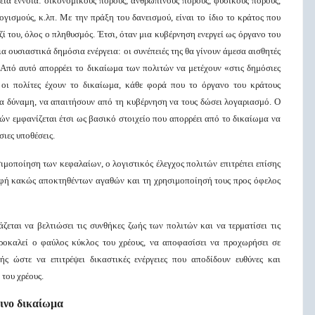
ρεία έννοια: οικονομικούς πόρους, ανθρώπινους πόρους, φυσικούς πόρους,
γισμούς, κ.λπ. Με την πράξη του δανεισμού, είναι το ίδιο το κράτος που
ζί του, όλος ο πληθυσμός. Έτσι, όταν μια κυβέρνηση ενεργεί ως όργανο του
ια ουσιαστικά δημόσια ενέργεια: οι συνέπειές της θα γίνουν άμεσα αισθητές
. Από αυτό απορρέει το δικαίωμα των πολιτών να μετέχουν «στις δημόσιες
 οι πολίτες έχουν το δικαίωμα, κάθε φορά που το όργανο του κράτους
ια δύναμη, να απαιτήσουν από τη κυβέρνηση να τους δώσει λογαριασμό. Ο
ών εμφανίζεται έτσι ως βασικό στοιχείο που απορρέει από το δικαίωμα να
σιες υποθέσεις.
μοποίηση των κεφαλαίων, ο λογιστικός έλεγχος πολιτών επιτρέπει επίσης
τροφή κακώς αποκτηθέντων αγαθών και τη χρησιμοποίησή τους προς όφελος
ζεται να βελτιώσει τις συνθήκες ζωής των πολιτών και να τερματίσει τις
ροκαλεί ο φαύλος κύκλος του χρέους, να αποφασίσει να προχωρήσει σε
ής ώστε να επιτρέψει δικαστικές ενέργειες που αποδίδουν ευθύνες και
του χρέους.
ινο δικαίωμα