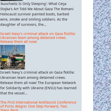
'Auschwitz Is Only Sleeping': What Ceija
Stojka's Art Told Me About Gaza The Romani
Holocaust survivor painted boots, barbed
wire, smoke and smiling soldiers. As the
daughter of survivors, the...
Israeli Navy's criminal attack on Gaza flotilla:
Ukrainian team among detained crews.
Release them all now!
Israeli Navy's criminal attack on Gaza flotilla:
Ukrainian team among detained crews.
Release them all now! The European Network
for Solidarity with Ukraine (ENSU) has learned
that the vessel...
The First International Antifascist Conference
of Porto Alegre: One Step Forward, Two
Steps Back