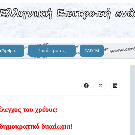
α Άρθρα
Ποιοί είμαστε;
CADTM
έλεγχος του χρέους:
δημοκρατικό δικαίωμα!