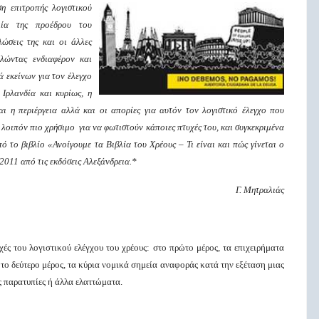
ση επιτροπής λογιστικού
λία της προέδρου του
ώσεις της και οι άλλες
αλώντας ενδιαφέρον και
 εκείνων για τον έλεγχο
 Ιρλανδία και κυρίως, η
ι η περιέργεια αλλά και οι απορίες για αυτόν τον λογιστικό έλεγχο που
λοιπόν πιο χρήσιμο για να φωτιστούν κάποιες πτυχές του, και συγκεκριμένα
ό το βιβλίο «Ανοίγουμε τα Βιβλία του Χρέους – Τι είναι και πώς γίνεται ο
2011 από τις εκδόσεις Αλεξάνδρεια.*
Γ. Μητραλιάς
ές του λογιστικού ελέγχου του χρέους: στο πρώτο μέρος, τα επιχειρήματα
το δεύτερο μέρος, τα κύρια νομικά σημεία αναφοράς κατά την εξέταση μιας
ς παρατυπίες ή άλλα ελαττώματα.