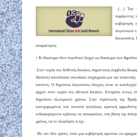
(…) Την πρ
παράγοντες 
κυβέρνηση ε
λογιστικού ε
δικαιοσύνη. 
απαραίτητος.
•
Το δικαίωμα στον λογιστικό έλεγχο ως δικαίωμα των δημόσι
Στον τομέα του διεθνούς δικαίου, σημαντικές συμβολές θεωρ
Hanlon
) αποτέλεσαν σπουδαία στηρίγματα για την ανάπτυξη μ
κανόνες. Ο δημόσιος λογιστικός έλεγχος είναι το κατεξοχή
αρχών στον τομέα του εθνικού δικαίου. Επιτρέπει όντως 
δημόσιου εξωτερικού χρέους. Στην περίπτωση της Βραζιλ
κατοχυρωμένος και συνιστά απολύτως κρατική αρμοδιότητ
ενδιαφερόμενου κράτους να αποφασίσει, στη βάση της άσκη
χρέους, να το εξοφλήσει ή όχι.
Με τον ίδιο τρόπο, όταν μια κυβέρνηση αρνείται να πραγματ