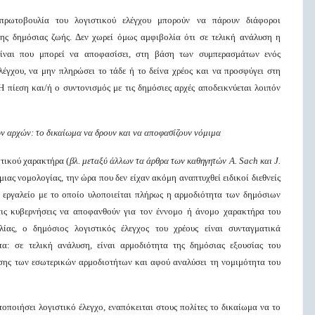
ωτοβουλία του λογιστικού ελέγχου μπορούν να πάρουν διάφοροι
της δημόσιας ζωής. Δεν χωρεί όμως αμφιβολία ότι σε τελική ανάλυση η
ίναι που μπορεί να αποφασίσει, στη βάση των συμπερασμάτων ενός
λέγχου, να μην πληρώσει το τάδε ή το δείνα χρέος και να προσφύγει στη
Η πίεση και/ή ο συντονισμός με τις δημόσιες αρχές αποδεικνύεται λοιπόν
ων αρχών: το δικαίωμα να δρουν και να αποφασίζουν νόμιμα
ητικού χαρακτήρα (
βλ. μεταξύ άλλων τα άρθρα των καθηγητών
A
.
Sach
και
J
.
ιας νομολογίας, την ώρα που δεν είχαν ακόμη αναπτυχθεί ειδικοί διεθνείς
ν εργαλείο με το οποίο υλοποιείται πλήρως η αρμοδιότητα των δημόσιων
στις κυβερνήσεις να αποφανθούν για τον έννομο ή άνομο χαρακτήρα του
ίας, ο δημόσιος λογιστικός έλεγχος του χρέους είναι συνταγματικά
α: σε τελική ανάλυση, είναι αρμοδιότητα της δημόσιας εξουσίας του
σης των εσωτερικών αρμοδιοτήτων και αφού αναλύσει τη νομιμότητα του
οποιήσει λογιστικό έλεγχο, εναπόκειται στους πολίτες το δικαίωμα να το