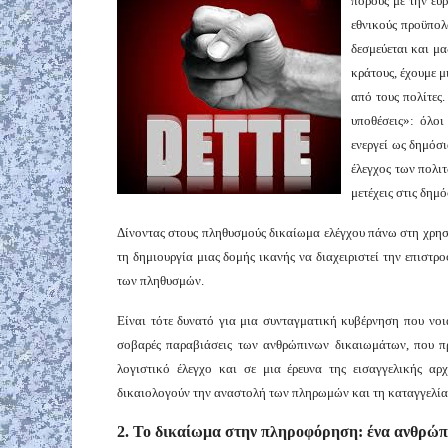
πόρους με την ευ
εθνικούς προϋπολο
δεσμεύεται και μα
κράτους, έχουμε μ
από τους πολίτες
υποθέσεις»: όλοι
ενεργεί ως δημόσ
έλεγχος των πολιτ
μετέχεις στις δημό
Δίνοντας στους πληθυσμούς δικαίωμα ελέγχου πάνω στη χρησι
τη δημιουργία μιας δομής ικανής να διαχειριστεί την επισ
των πληθυσμών.
Είναι τότε δυνατό για μια συνταγματική κυβέρνηση που νοιά
σοβαρές παραβιάσεις των ανθρώπινων δικαιωμάτων, που π
λογιστικό έλεγχο και σε μια έρευνα της εισαγγελικής αρχ
δικαιολογούν την αναστολή των πληρωμών και τη καταγγελία 
2. Το δικαίωμα στην πληροφόρηση: ένα ανθρώπ