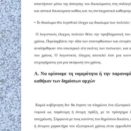
απαιτήσουν μέσω της άσκησης του δικαιώματος στη συλλογή 
και αστικά δικαιώματα καθώς και τις συνταγματικά καθορισμέ
• Το δικαίωμα στο λογιστικό έλεγχο ως δικαίωμα των πολιτών:
Ο λογιστικός έλεγχος πολιτών θέτει την προβληματική του 
χρέους. Περιλαμβάνει την ιδέα των επανορθώσεων και επιτρέπει
αναλήφθηκαν στο εσωτερικό είτε εκείνες των πιστωτών, και 
του χρέους. Ο λογιστικός έλεγχος αποτελεί έτσι μια κο
επιχειρήματος για μια ακύρωση του χρέους.
Α. Να ορίσουμε τη νομιμότητα ή την παρανομ
καθήκον των δημόσιων αρχών
Καμιά κυβέρνηση δεν θα έπρεπε να πληρώνει ένα εξωτερικό χ
νομικά ως παράνομη ή άνομη πράξη, με το πρόσχημα ότ
υποχρέωση. Σύμφωνα με τους κανόνες του δημόσιου δικαίου, 
ή άνομου χαρακτήρα του εξωτερικού χρέους είναι
αρμοδιότ