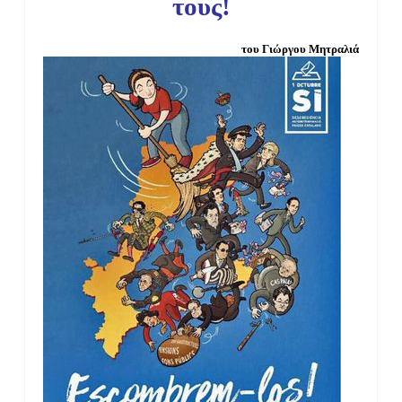
τους!
του Γιώργου Μητραλιά