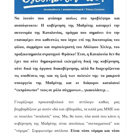
Να λοιπόν που φτάσαμε αισίως στο προβλέψιμο και
αναπόφευκτο: Η κυβέρνηση της Μαδρίτης καταργεί την
αυτονομία της Καταλονίας, πράγμα που σημαίνει ότι την
επαναφέρει στο καθεστώς που ίσχυε επί της δικτατορίας του
φίλου, συμμάχου και συμπολεμιστή του Αδόλφου Χίτλερ, του
πραξικοπηματία στρατηγού Φράνκο! Έτσι, η Καταλονία δεν θα
έχει πια ούτε δημοκρατικά εκλεγμένη δική της κυβέρνηση,
ούτε δικά της όργανα διακυβέρνησης, αλλά θα διαχειρίζονται
τις υποθέσεις της -και τη ζωή των πολιτών της- τα μακρινά
υπουργεία της Μαδρίτης και οι διάφοροι καταλανοί
“εκπρόσωποι” τους σε ρόλο σύγχρονων... γκαουλάιτερ…
Γνωρίζουμε προκαταβολικά τον αντίλογο καθώς μας
βομβαρδίζουν με αυτόν εδώ και εβδομάδες, τα καλά μας ΜΜΕ και
οι ποικίλοι “αναλυτές” τους: Μα, θα πουν, όλα αυτά που κάνει η
κυβέρνηση της Μαδρίτης είναι απολύτως “συνταγματικά” και
“νόμιμα”. Συμφωνούμε απόλυτα.
Είναι τόσο νόμιμα και τόσο