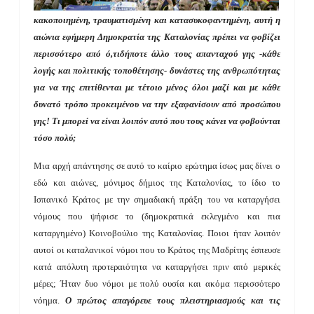
κακοποιημένη, τραυματισμένη και κατασυκοφαντημένη, αυτή η
αιώνια εφήμερη Δημοκρατία της Καταλονίας πρέπει να φοβίζει
περισσότερο από ό,τιδήποτε άλλο τους απανταχού γης -κάθε
λογής και πολιτικής τοποθέτησης- δυνάστες της ανθρωπότητας
για να της επιτίθενται με τέτοιο μένος όλοι μαζί και με κάθε
δυνατό τρόπο προκειμένου να την εξαφανίσουν από προσώπου
γης! Τι μπορεί να είναι λοιπόν αυτό που τους κάνει να φοβούνται
τόσο πολύ;
Μια αρχή απάντησης σε αυτό το καίριο ερώτημα ίσως μας δίνει ο
εδώ και αιώνες, μόνιμος δήμιος της Καταλονίας, το ίδιο το
Ισπανικό Κράτος με την σημαδιακή πράξη του να καταργήσει
νόμους που ψήφισε το (δημοκρατικά εκλεγμένο και πια
καταργημένο) Κοινοβούλιο της Καταλονίας. Ποιοι ήταν λοιπόν
αυτοί οι καταλανικοί νόμοι που το Κράτος της Μαδρίτης έσπευσε
κατά απόλυτη προτεραιότητα να καταργήσει πριν από μερικές
μέρες; Ήταν δυο νόμοι με πολύ ουσία και ακόμα περισσότερο
νόημα.
Ο πρώτος απαγόρευε τους πλειστηριασμούς και τις