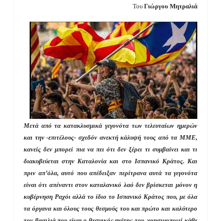
Του
Γιώργου Μητραλιά
Μετά από τα κατακλυσμικά γεγονότα των τελευταίων ημερών
και την -επιτέλους- σχεδόν ανεκτή κάλυψή τους από τα ΜΜΕ,
κανείς δεν μπορεί πια να πει ότι δεν ξέρει τι συμβαίνει και τι
διακυβεύεται στην Καταλονία και στο Ισπανικό Κράτος. Και
πριν απ’όλα, αυτό που απέδειξαν περίτρανα αυτά τα γεγονότα
είναι ότι απέναντι στον καταλανικό λαό δεν βρίσκεται μόνον η
κυβέρνηση Ραχόι αλλά το ίδιο το Ισπανικό Κράτος που, με όλα
τα όργανα και όλους τους θεσμούς του και πρώτο και καλύτερο
τον βασιλιά που είναι ο θεσμικός ηγέτης του, χρησιμοποιεί κάθε