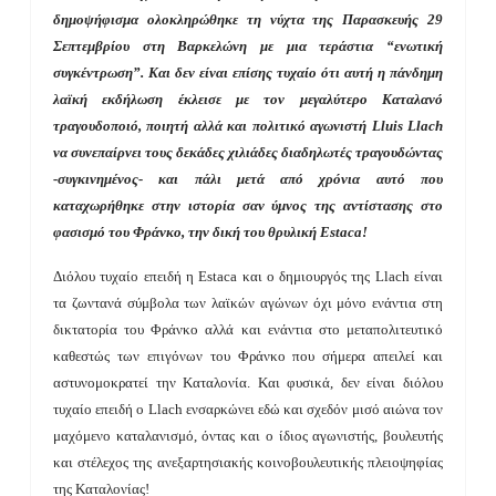
δημοψήφισμα ολοκληρώθηκε τη νύχτα της Παρασκευής 29
Σεπτεμβρίου στη Βαρκελώνη με μια τεράστια “ενωτική
συγκέντρωση”. Και δεν είναι επίσης τυχαίο ότι αυτή η πάνδημη
λαϊκή εκδήλωση έκλεισε με τον μεγαλύτερο Καταλανό
τραγουδοποιό, ποιητή αλλά και πολιτικό αγωνιστή Lluis Llach
να συνεπαίρνει τους δεκάδες χιλιάδες διαδηλωτές τραγουδώντας
-συγκινημένος- και πάλι μετά από χρόνια αυτό που
καταχωρήθηκε στην ιστορία σαν ύμνος της αντίστασης στο
φασισμό του Φράνκο, την δική του θρυλική Estaca!
Διόλου τυχαίο επειδή η Estaca και ο δημιουργός της Llach είναι
τα ζωντανά σύμβολα των λαϊκών αγώνων όχι μόνο ενάντια στη
δικτατορία του Φράνκο αλλά και ενάντια στο μεταπολιτευτικό
καθεστώς των επιγόνων του Φράνκο που σήμερα απειλεί και
αστυνομοκρατεί την Καταλονία. Και φυσικά, δεν είναι διόλου
τυχαίο επειδή ο Llach ενσαρκώνει εδώ και σχεδόν μισό αιώνα τον
μαχόμενο καταλανισμό, όντας και ο ίδιος αγωνιστής, βουλευτής
και στέλεχος της ανεξαρτησιακής κοινοβουλευτικής πλειοψηφίας
της Καταλονίας!