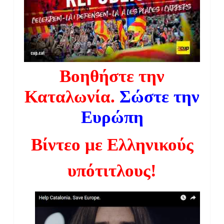
Βοηθήστε την
Καταλωνία.
Σώστε την
Ευρώπη
Βίντεο με Ελληνικούς
υπότιτλους!