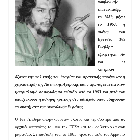
κουβανικής
επανάστασης,
το 1959, μέχρι
το 1967, η
σκέψη του
Ερνέστο Τσε
Γκεβάρα
εξελίχτηκε. Αν
και οι
κεντρικοί
άξονες της πολιτικής του θεωρίας και πρακτικής παρέμειναν η
χειραφέτηση της Λατινικής Αμερικής και ο αγώνας ενάντια στον
ιμπεριαλισμό σε παγκόσμιο επίπεδο, από το 1963 και μετά τον
απασχολούσε η άσκηση κριτικής στο αδιέξοδο όπου οδηγούσαν
τα συστήματα της Ανατολικής Ευρώπης.
Ο Τσε Γκεβάρα απομακρυνόταν ολοένα και περισσότερο από τις
αρχικές αυταπάτες του για την ΕΣΣΔ και τον σοβιετικού τύπου
μαρξισμό. Σε επιστολή του, το 1965, προς τον φίλο του Αρμάντο