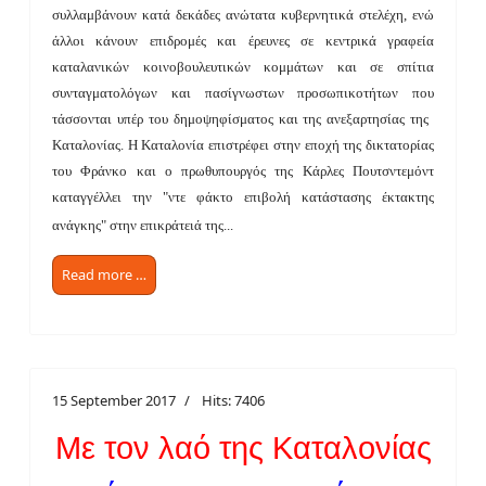
συλλαμβάνουν κατά δεκάδες ανώτατα κυβερνητικά στελέχη, ενώ
άλλοι κάνουν επιδρομές και έρευνες σε κεντρικά γραφεία
καταλανικών κοινοβουλευτικών κομμάτων​ και σε ​​σπίτια
συνταγματολόγων και πασίγνωστων προσωπικοτήτων​​ που
τάσσονται υπέρ του δημοψηφίσματος και της ανεξαρτησίας της ​​
Καταλονίας. Η Καταλονία επιστρέφει στην εποχή της δικτατορίας
του Φράνκο και ο πρωθυπουργός της Κάρλες Πουτσντεμόντ
καταγγέλλει την "ντε φάκτο επιβολή κατάστασης έκτακτης
ανάγκης" στην επικράτειά της...
Read more …
15 September 2017
Hits: 7406
Με τον λαό της Καταλονίας