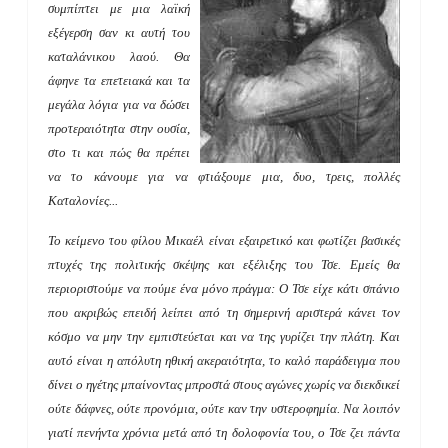
συμπίπτει με μια λαϊκή
εξέγερση σαν κι αυτή του
καταλάνικου λαού. Θα
άφηνε τα επετειακά και τα
μεγάλα λόγια για να δώσει
προτεραιότητα στην ουσία,
στο τι και πώς θα πρέπει
να το κάνουμε για να φτιάξουμε μια, δυο, τρεις, πολλές
Καταλονίες...
Το κείμενο του φίλου Μικαέλ είναι εξαιρετικό και φωτίζει βασικές
πτυχές της πολιτικής σκέψης και εξέλιξης του Τσε. Εμείς θα
περιοριστούμε να πούμε ένα μόνο πράγμα: Ο Τσε είχε κάτι σπάνιο
που ακριβώς επειδή λείπει από τη σημερινή αριστερά κάνει τον
κόσμο να μην την εμπιστεύεται και να της γυρίζει την πλάτη. Και
αυτό είναι η απόλυτη ηθική ακεραιότητα, το καλό παράδειγμα που
δίνει ο ηγέτης μπαίνοντας μπροστά στους αγώνες χωρίς να διεκδικεί
ούτε δάφνες, ούτε προνόμια, ούτε καν την υστεροφημία. Να λοιπόν
γιατί πενήντα χρόνια μετά από τη δολοφονία του, ο Τσε ζει πάντα