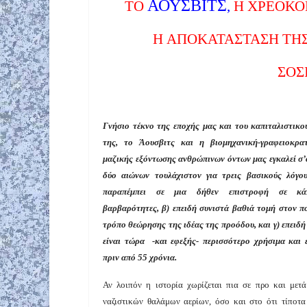
ΑΟΥΣΒΙΤΣ
ΤΟ
,
Η ΧΡΕΟΚΟΠ
Η ΑΠΟΚΑΤΑΣΤΑΣΗ ΤΗΣ
ΣΟΣ
Γνήσιο τέκνο της εποχής μας και του καπιταλιστικο
της, το Άουσβιτς και η βιομηχανική-γραφειοκρα
μαζικής εξόντωσης ανθρώπινων όντων μας εγκαλεί σ’
δύο αιώνων τουλάχιστον για τρεις βασικούς λόγου
παραπέμπει σε μια δήθεν επιστροφή σε κάπ
βαρβαρότητες, β) επειδή συνιστά βαθιά τομή στον π
τρόπο θεώρησης της ιδέας της προόδου, και γ) επειδή
είναι τώρα -και εφεξής- περισσότερο χρήσιμα και ε
πριν από 55 χρόνια.
Αν λοιπόν η ιστορία χωρίζεται πια σε προ και μετ
ναζιστικών θαλάμων αερίων, όσο και στο ότι τίποτα