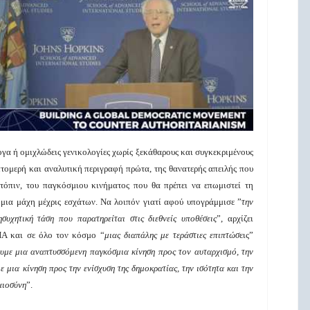
ογα ή ομιχλώδεις γενικολογίες χωρίς ξεκάθαρους και συγκεκριμένους
επτομερή και αναλυτική περιγραφή πρώτα, της θανατερής απειλής που
τόπιν, του παγκόσμιου κινήματος που θα πρέπει να επωμιστεί τη
 μια μάχη μέχρις εσχάτων. Να λοιπόν γιατί αφού υπογράμμισε ”
την
ησυχητική τάση που παρατηρείται στις διεθνείς υποθέσεις
”, αρχίζει
ΠΑ και σε όλο τον κόσμο “
μιας διαπάλης με τεράστιες επιπτώσ
εις”
ουμε
μια
αναπτυσσόμεν
η
παγκόσμι
α
κίνη
ση
προς τον αυταρχισμό, την
με
μια κίνηση προς
την ενίσχυση της δημοκρατίας, την ισότητα και την
αιοσύνη
”.