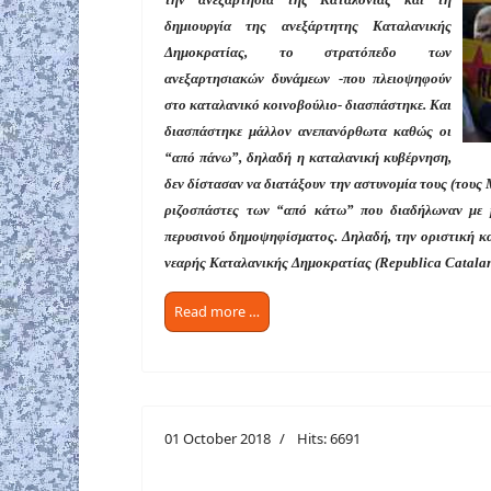
δημιουργία της ανεξάρτητης Καταλανικής
Δημοκρατίας, το στρατόπεδο των
ανεξαρτησιακών δυνάμεων -που πλειοψηφούν
στο καταλανικό κοινοβούλιο- διασπάστηκε. Και
διασπάστηκε μάλλον ανεπανόρθωτα καθώς οι
“από πάνω”, δηλαδή η καταλανική κυβέρνηση,
δεν δίστασαν να διατάξουν την αστυνομία τους (τους M
ριζοσπάστες των “από κάτω” που διαδήλωναν με 
περυσινού δημοψηφίσματος. Δηλαδή, την οριστική κ
νεαρής Καταλανικής Δημοκρατίας (Republica Catal
Read more …
01 October 2018
Hits: 6691