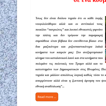
Ίσως δεν είναι διόλου τυχαίο ότι οι κάθε λογής
νεοφιλελεύθεροι αλλά και οι αντίπαλοί τους
ποικίλοι “πατριώτες” και λοιποί εθνικιστές γυρνάνε
την πλάτη και δεν τρέφουν την παραμικρή
συμπάθεια -όταν βέβαια δεν επιτίθενται βίαια- στα
δυο μαζικότερα και ριζοσπαστικότερα λαϊκά
κινήματα των καιρών μας: Στο ανεξαρτησιακό
κίνημα του καταλανικού λαού και στα κινήματα που
πολεμάνε τις πολιτικές του Τραμπ αλλά και το
κατεστημένο των Δημοκρατικών στις Ηνωμένες Πολ
τυχαία και μάλλον απολύτως λογική καθώς τόσο το κ
απορρίπτουν αλλά είναι η ζωντανή άρνηση του ψευ
εθνική αναδίπλωση”...
Read more …