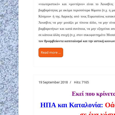
«νεωτεριστικό» και «μοντέρνο» είναι το Άουσβιτς
βαρβαρότητας με ακόμα περισσότερα θύματα (π.χ. η μ
Κόσμου» ή της Αφρικής από τους Ευρωπαίους κατακτη
Άουσβιτς να μην μοιάζει με τίποτα άλλο, να μην εί
βαρβαροτήτων και κατά συνέπεια, να μην εξηγείται α
σε κάποια άλλη εποχή (π.χ. στον συκοφαντημένο Μεσα
τον θριαμβεύοντα καπιταλισμό και την αστική κοινων
Read more …
19 September 2018
Hits: 7165
Εκεί που κρίνετα
ΗΠΑ και Καταλονία:
Οάσ
σε ένα κόσ