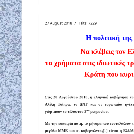
27 August 2018
Hits: 7229
Η
πολιτική
της
Να
κλέβεις
τον
Ε
τα
χρήματα
στις
ιδιωτικές
τρ
Κράτη
που
κυρι
Στις 20 Αυγούστου 2018, η ελληνική κυβέρνηση το
Αλέξη Τσίπρα, το ΔΝΤ και οι ευρωπαίοι ηγέτε
ου
γιόρτασαν το τέλος του 3
μνημονίου.
Με την ευκαιρία αυτή, το μήνυμα που ενσταλάζουν τ
μεγάλα ΜΜΕ και οι κυβερνώντες
[1]
είναι: η Ελλάδ