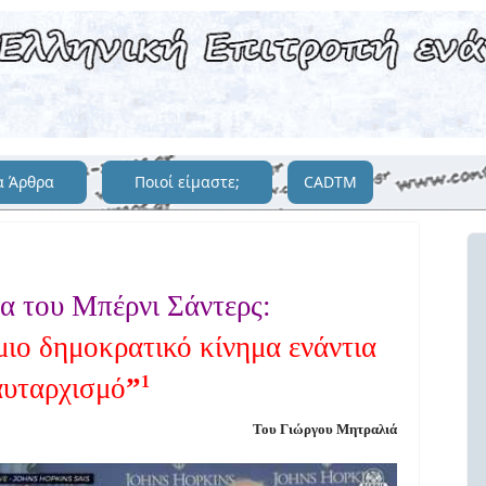
α Άρθρα
Ποιοί είμαστε;
CADTM
α του Μπέρνι Σάντερς:
ιο δημοκρατικό κίνημα ενάντια
αυταρχισμό
”
1
Του Γιώργου Μητραλιά