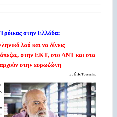
Τρόικας
στην
Ελλάδα
:
λληνικό
λαό
και
να
δίνεις
άπεζες
,
στην
ΕΚΤ
,
στο
ΔΝΤ
και
στα
αρχούν
στην
ευρωζώνη
του Éric Toussaint
υ
ς
α
α