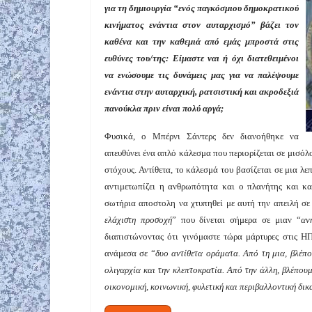
για τη δημιουργία “ενός παγκόσμιου δημοκρατικού
κινήματος ενάντια στον αυταρχισμό” βάζει τον
καθένα και την καθεμιά από εμάς μπροστά στις
ευθύνες του/της: Είμαστε ναι ή όχι διατεθειμένοι
να ενώσουμε τις δυνάμεις μας για να παλέψουμε
ενάντια στην αυταρχική, ρατσιστική και ακροδεξιά
πανούκλα πριν είναι πολύ αργά;
Φυσικά, ο Μπέρνι Σάντερς δεν διανοήθηκε να
απευθύνει ένα απλό κάλεσμα που περιορίζεται σε μισόλ
στόχους. Αντίθετα, το κάλεσμά του βασίζεται σε μια λ
αντιμετωπίζει η ανθρωπότητα και ο πλανήτης και κα
σωτήρια αποστολη να χτυπηθεί με αυτή την απειλή σε
ελάχιστη προσοχή
” που δίνεται σήμερα σε μιαν “
αν
διαπιστώνοντας ότι γινόμαστε τώρα μάρτυρες στις Η
ανάμεσα σε “
δυο
αντίθετα
οράματα. Από τη μια, βλέπ
ολιγαρχία και την κλεπτοκρατία. Από την άλλη, βλέπου
οικονομική, κοινωνική, φυλετική και περιβαλλοντική δικ