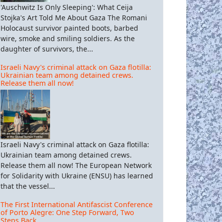
'Auschwitz Is Only Sleeping': What Ceija
Stojka's Art Told Me About Gaza The Romani
Holocaust survivor painted boots, barbed
wire, smoke and smiling soldiers. As the
daughter of survivors, the...
Israeli Navy's criminal attack on Gaza flotilla:
Ukrainian team among detained crews.
Release them all now!
Israeli Navy's criminal attack on Gaza flotilla:
Ukrainian team among detained crews.
Release them all now! The European Network
for Solidarity with Ukraine (ENSU) has learned
that the vessel...
The First International Antifascist Conference
of Porto Alegre: One Step Forward, Two
Steps Back