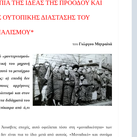
ΙΑ ΤΗΣ ΙΔΕΑΣ ΤΗΣ ΠΡΟΟΔΟΥ ΚΑΙ
 ΟΥΤΟΠΙΚΗΣ ΔΙΑΣΤΑΣΗΣ ΤΟΥ
ΙΑΛΙΣΜΟΥ*
του
Γιώργου Μητραλιά
ύ «μοντερνισμού»
τική του μηχανή
αυτό το μεταίχμιο
ς: α) επειδή δεν
οιες αρχέγονες
ολιτισμό και στον
 τα διδάγματά του
πίκαιρα από ό,τι
ά Άουσβιτς εποχές, αυτό οφείλεται τόσο στη «μοναδικότητα» των
 δεν είναι πια το ίδιο μετά από αυτούς. «Μοναδικό» και συνάμα