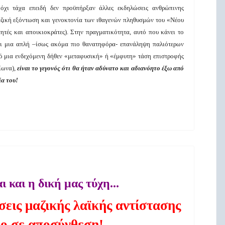
 όχι τάχα επειδή δεν προϋπήρξαν άλλες εκδηλώσεις ανθρώπινης
αζική εξόντωση και γενοκτονία των ιθαγενών πληθυσμών του «Νέου
τές και αποικιοκράτες). Στην πραγματικότητα, αυτό που κάνει το
ναι μια απλή –ίσως ακόμα πιο θανατηφόρα- επανάληψη παλιότερων
πό μια ενδεχόμενη δήθεν «μεταφυσική» ή «έμφυτη» τάση επιστροφής
ίωνα),
είναι το
γεγονός ότι θα ήταν αδύνατο και αδιανόητο έξω από
ία του!
ι και η δική μας τύχη...
εις μαζικής λαϊκής αντίστασης
μο σε αποσύνθεση!