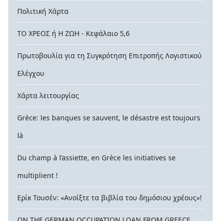
Πολιτική Χάρτα
ΤΟ ΧΡΕΟΣ ή Η ΖΩΗ - Κεφάλαιο 5,6
Πρωτοβουλία για τη Συγκρότηση Επιτροπής Λογιστικού
Ελέγχου
Χάρτα λειτουργίας
Grèce: les banques se sauvent, le désastre est toujours
là
Du champ à l’assiette, en Grèce les initiatives se
multiplient !
Ερίκ Τουσέν: «Ανοίξτε τα βιβλία του δημόσιου χρέους»!
ON THE GERMAN OCCUPATION LOAN FROM GREECE