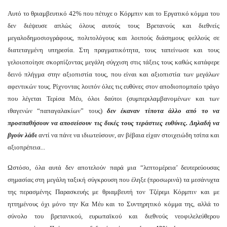
Αυτό το θριαμβευτικό 42% που πέτυχε ο Κόρμπιν και το Εργατικό κόμμα του
δεν διέψευσε απλώς όλους αυτούς τους Βρετανούς και διεθνείς
μεγαλοδημοσιογράφους, πολιτολόγους και λοιπούς διάσημους φελλούς σε
διατεταγμένη υπηρεσία. Στη πραγματικότητα, τους ταπείνωσε και τους
γελοιοποίησε σκορπίζοντας μεγάλη σύγχιση στις τάξεις τους καθώς κατάφερε
δεινό πλήγμα στην αξιοπιστία τους, που είναι και αξιοπιστία των μεγάλων
αφεντικών τους. Ρίχνοντας λοιπόν όλες τις ευθύνες στον αποδιοπομπαίο τράγο
που λέγεται Τερίσα Μέυ, όλοι δαύτοι (συμπεριλαμβανομένων και των
ιθαγενών “παπαγαλακίων” τους)
δεν έκαναν τίποτα άλλο από το να
προσπαθήσουν να αποσείσουν τις δικές τους τεράστιες ευθύνες. Δηλαδή να
βγούν λάδι
αντί να πάνε να ιδιωτεύσουν, αν βέβαια είχαν στοιχειώδη τσίπα και
αξιοπρέπεια...
Ωστόσο, όλα αυτά δεν αποτελούν παρά μια “λεπτομέρεια’ δευτερεύουσας
σημασίας στη μεγάλη ταξική σύγκρουση που έληξε (προσωρινά) τα μεσάνυχτα
της περασμένης Παρασκευής με θριαμβευτή τον Τζέρεμι Κόρμπιν και με
ηττημένους όχι μόνο την Κα Μέυ και το Συντηρητικό κόμμα της, αλλά το
σύνολο του βρετανικού, ευρωπαϊκού και διεθνούς νεοφιλελεύθερου