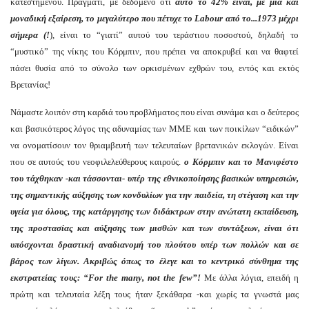
κατεστημένου. Πράγματι, με δεδομένο ότι
αυτό το 42% είναι, με μια και
μοναδική εξαίρεση, το μεγαλύτερο που πέτυχε το Labour από το...1973 μέχρι
σήμερα (!
), είναι το “γιατί” αυτού του τεράστιου ποσοστού, δηλαδή το
“μυστικό” της νίκης του Κόρμπιν, που πρέπει να αποκρυβεί και να θαφτεί
πάσει θυσία από το σύνολο των ορκισμένων εχθρών του, εντός και εκτός
Βρετανίας!
Νάμαστε λοιπόν στη καρδιά του προβλήματος που είναι συνάμα και ο δεύτερος
και βασικότερος λόγος της αδυναμίας των ΜΜΕ και των ποικίλων “ειδικών”
να ονοματίσουν τον θριαμβευτή των τελευταίων βρετανικών εκλογών. Είναι
που σε αυτούς του νεοφιλελεύθερους καιρούς.
ο Κόρμπιν και το Μανιφέστο
του τάχθηκαν -και τάσσονται- υπέρ της εθνικοποίησης βασικών υπηρεσιών,
της σημαντικής αύξησης των κονδυλίων για την παιδεία, τη στέγαση και την
υγεία για όλους, της κατάργησης των διδάκτρων στην ανώτατη εκπαίδευση,
της προστασίας και αύξησης των μισθών και των συντάξεων, είναι ότι
υπόσχονται δραστική αναδιανομή του πλούτου υπέρ των πολλών και σε
βάρος των λίγων. Ακριβώς όπως το έλεγε και το κεντρικό σύνθημα της
εκστρατείας τους: “For the many, not the few”!
Με άλλα λόγια, επειδή η
πρώτη και τελευταία λέξη τους ήταν ξεκάθαρα -και χωρίς τα γνωστά μας