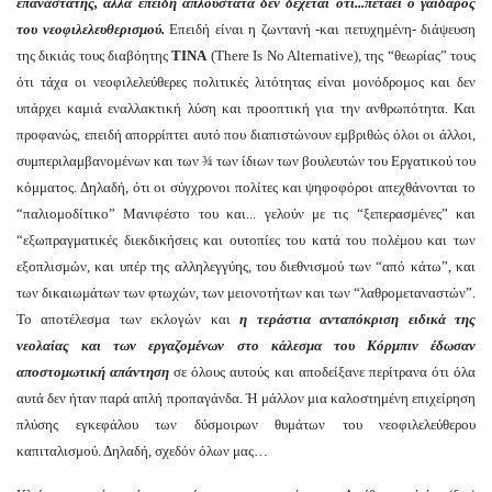
επαναστάτης, αλλά επειδή απλούστατα δεν δέχεται ότι...πετάει ο γάϊδαρος
του νεοφιλελευθερισμού.
Επειδή είναι η ζωντανή -και πετυχημένη- διάψευση
της δικιάς τους διαβόητης
ΤΙΝΑ
(There Is No Alternative), της “θεωρίας” τους
ότι τάχα οι νεοφιλελεύθερες πολιτικές λιτότητας είναι μονόδρομος και δεν
υπάρχει καμιά εναλλακτική λύση και προοπτική για την ανθρωπότητα. Και
προφανώς, επειδή απορρίπτει αυτό που διαπιστώνουν εμβριθώς όλοι οι άλλοι,
συμπεριλαμβανομένων και των ¾ των ίδιων των βουλευτών του Εργατικού του
κόμματος. Δηλαδή, ότι οι σύγχρονοι πολίτες και ψηφοφόροι απεχθάνονται το
“παλιομοδίτικο” Μανιφέστο του και... γελούν με τις “ξεπερασμένες” και
“εξωπραγματικές διεκδικήσεις και ουτοπίες του κατά του πολέμου και των
εξοπλισμών, και υπέρ της αλληλεγγύης, του διεθνισμού των “από κάτω”, και
των δικαιωμάτων των φτωχών, των μειονοτήτων και των “λαθρομεταναστών”.
Το αποτέλεσμα των εκλογών και
η τεράστια ανταπόκριση ειδικά της
νεολαίας και των εργαζομένων στο κάλεσμα του Κόρμπιν έδωσαν
αποστομωτική απάντηση
σε όλους αυτούς και αποδείξανε περίτρανα ότι όλα
αυτά δεν ήταν παρά απλή προπαγάνδα. Ή μάλλον μια καλοστημένη επιχείρηση
πλύσης εγκεφάλου των δύσμοιρων θυμάτων του νεοφιλελεύθερου
καπιταλισμού. Δηλαδή, σχεδόν όλων μας…