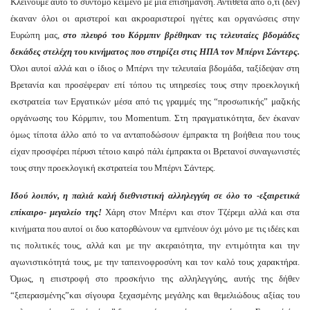
Κλείνουμε αυτό το σύντομο κείμενο με μια επισήμανση. Αντίθετα από ό,τι (δεν)
έκαναν όλοι οι αριστεροί και ακροαριστεροί ηγέτες και οργανώσεις στην
Ευρώπη μας,
στο πλευρό του Κόρμπιν βρέθηκαν τις τελευταίες βδομάδες
δεκάδες στελέχη του κινήματος που στηρίζει στις ΗΠΑ τον Μπέρνι Σάντερς.
Όλοι αυτοί αλλά και ο ίδιος ο Μπέρνι την τελευταία βδομάδα, ταξίδεψαν στη
Βρετανία και προσέφεραν επί τόπου τις υπηρεσίες τους στην προεκλογική
εκστρατεία των Εργατικών μέσα από τις γραμμές της “προσωπικής” μαζικής
οργάνωσης του Κόρμπιν, του Momentum. Στη πραγματικότητα, δεν έκαναν
όμως τίποτα άλλο από το να ανταποδώσουν έμπρακτα τη βοήθεια που τους
είχαν προσφέρει πέρυσι τέτοιο καιρό πάλι έμπρακτα οι Βρετανοί συναγωνιστές
τους στην προεκλογική εκστρατεία του Μπέρνι Σάντερς.
Ιδού λοιπόν, η παλιά καλή διεθνιστική αλληλεγγύη σε όλο το -εξαιρετικά
επίκαιρο- μεγαλείο της!
Χάρη στον Μπέρνι και στον Τζέρεμι αλλά και στα
κινήματα που αυτοί οι δυο κατορθώνουν να εμπνέουν όχι μόνο με τις ιδέες και
τις πολιτικές τους, αλλά και με την ακεραιότητα, την εντιμότητα και την
αγωνιστικότητά τους, με την ταπεινοφροσύνη και τον καλό τους χαρακτήρα.
Όμως, η επιστροφή στο προσκήνιο της αλληλεγγύης, αυτής της δήθεν
“ξεπερασμένης”και σίγουρα ξεχασμένης μεγάλης και θεμελιώδους αξίας του