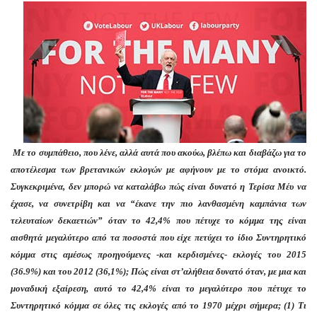
Με το συμπάθειο, που λένε, αλλά αυτά που ακούω, βλέπω και διαβάζω για το
αποτέλεσμα των βρετανικών εκλογών με αφήνουν με το στόμα ανοικτό.
Συγκεκριμένα, δεν μπορώ να καταλάβω πώς είναι δυνατό η Τερίσα Μέυ να
έχασε, να συνετρίβη και να “έκανε την πιο λανθασμένη καμπάνια των
τελευταίων δεκαετιών” όταν το 42,4% που πέτυχε το κόμμα της είναι
αισθητά μεγαλύτερο από τα ποσοστά που είχε πετύχει το ίδιο Συντηρητικό
κόμμα στις αμέσως προηγούμενες -και κερδισμένες- εκλογές του 2015
(36.9%) και του 2012 (36,1%); Πώς είναι στ’αλήθεια δυνατό όταν, με μια και
μοναδική εξαίρεση, αυτό το 42,4% είναι το μεγαλύτερο που πέτυχε το
Συντηρητικό κόμμα σε όλες τις εκλογές από το 1970 μέχρι σήμερα; (1) Τι