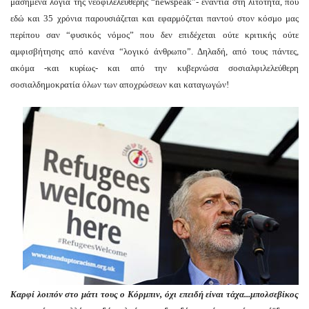
μασημένα λόγια της νεοφιλελεύθερης “newspeak”- ενάντια στη λιτότητα, που
εδώ και 35 χρόνια παρουσιάζεται και εφαρμόζεται παντού στον κόσμο μας
περίπου σαν “φυσικός νόμος” που δεν επιδέχεται ούτε κριτικής ούτε
αμφισβήτησης από κανένα “λογικό άνθρωπο”. Δηλαδή, από τους πάντες,
ακόμα -και κυρίως- και από την κυβερνώσα σοσιαλφιλελεύθερη
σοσιαλδημοκρατία όλων των αποχρώσεων και καταγωγών!
Καρφί λοιπόν στο μάτι τους ο Κόρμπιν, όχι επειδή είναι τάχα...μπολσεβίκος