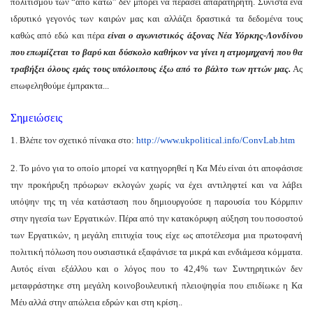
πολιτισμού των “από κάτω” δεν μπορεί να περάσει απαρατήρητη. Συνιστά ένα
ιδρυτικό γεγονός των καιρών μας και αλλάζει δραστικά τα δεδομένα τους
καθώς από εδώ και πέρα
είναι ο αγωνιστικός άξονας Νέα Υόρκης-Λονδίνου
που επωμίζεται το βαρύ και δύσκολο καθήκον να γίνει η ατμομηχανή που θα
τραβήξει όλους εμάς τους υπόλοιπους έξω από το βάλτο των ηττών μας.
Ας
επωφεληθούμε έμπρακτα...
Σημειώσεις
1. Βλέπε τον σχετικό πίνακα στο:
http://www.ukpolitical.info/
ConvLab.htm
2. Το μόνο για το οποίο μπορεί να κατηγορηθεί η Κα Μέυ είναι ότι αποφάσισε
την προκήρυξη πρόωρων εκλογών χωρίς να έχει αντιληφτεί και να λάβει
υπόψην της τη νέα κατάσταση που δημιουργούσε η παρουσία του Κόρμπιν
στην ηγεσία των Εργατικών. Πέρα από την κατακόρυφη αύξηση του ποσοστού
των Εργατικών, η μεγάλη επιτυχία τους είχε ως αποτέλεσμα μια πρωτοφανή
πολιτική πόλωση που ουσιαστικά εξαφάνισε τα μικρά και ενδιάμεσα κόμματα.
Αυτός είναι εξάλλου και ο λόγος που το 42,4% των Συντηρητικών δεν
μεταφράστηκε στη μεγάλη κοινοβουλευτική πλειοψηφία που επιδίωκε η Κα
Μέυ αλλά στην απώλεια εδρών και στη κρίση..