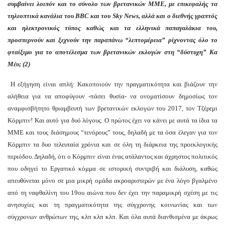
συμβαίνει λοιπόν και το σύνολο των βρετανικών ΜΜΕ, με επικεφαλής τα
τηλεοπτικά κανάλια του BBC και του Sky News, αλλά και ο διεθνής γραπτός
και ηλεκτρονικός τύπος καθώς και τα ελληνικά παπαγαλάκια του,
προσπερνούν και ξεχνούν την παραπάνω “λεπτομέρεια” ρίχνοντας όλο το
φταίξιμο για το αποτέλεσμα των βρετανικών εκλογών στη “δύστυχη” Κα
Μέυ; (2)
Η εξήγηση είναι απλή: Κακοποιούν την πραγματικότητα και βιάζουν την
αλήθεια για να αποφύγουν -πάσει θυσία- να ονοματίσουν δημοσίως τον
αναμφισβήτητο θριαμβευτή των βρετανικών εκλογών του 2017, τον Τζέρεμι
Κόρμπιν! Και αυτό για δυό λόγους. Ο πρώτος έχει να κάνει με αυτά τα ίδια τα
ΜΜΕ και τους διάσημους “τενόρους” τους, δηλαδή με τα όσα έλεγαν για τον
Κόρμπιν τα δυο τελευταία χρόνια και σε όλη τη διάρκεια της προεκλογικής
περιόδου. Δηλαδή, ότι ο Κόρμπιν είναι ένας ατάλαντος και άχρηστος πολιτικός
που οδηγεί το Εργατικό κόμμα σε ιστορική συντριβή και διάλυση, καθώς
απευθύνεται μόνο σε μια μικρή ομάδα ακροαριστερών με ένα λόγο βγαλμένο
από τη ναφθαλίνη του 19ου αιώνα που δεν έχει την παραμικρή σχέση με τις
ανησυχίες και τη πραγματικότητα της σύγχρονης κοινωνίας και των
σύγχρονων ανθρώπων της, κλπ κλπ κλπ. Και όλα αυτά διανθισμένα με άκρως