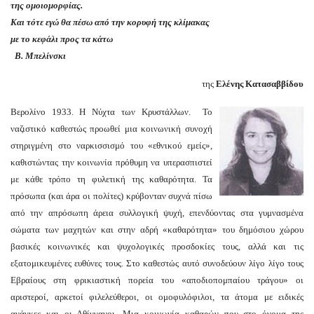
της ομοιομορφίας.
Και τότε εγώ θα πέσω από την κορυφή της κλίμακας
με το κεφάλι προς τα κάτω
Β. Μπελίνσκι
νης
​της
Ελένης Κατασαββίδου
ασαββίδου
Βερολίνο 1933. Η Νύχτα των Κρυστάλλων. Το
ώ
ναζιστικό καθεστώς προωθεί μια κοινωνική συνοχή
στηριγμένη στο ναρκισσισμό του «εθνικού εμείς»,
καθιστώντας την κοινωνία πρόθυμη να υπερασπιστεί
ετε
με κάθε τρόπο τη φυλετική της καθαρότητα. Τα
πρόσωπα (και άρα οι πολίτες) κρύβονταν συχνά πίσω
μακα
από την απρόσωπη άρεια συλλογική ψυχή, επενδύοντας στα γυμνασμένα
σώματα των μαχητών και στην αδρή «καθαρότητα» του δημόσιου χώρου
βασικές κοινωνικές και ψυχολογικές προσδοκίες τους, αλλά και τις
ματα
εξατομικευμένες ευθύνες τους. Στο καθεστώς αυτό συνοδεύουν λίγο λίγο τους
Εβραίους στη φρικιαστική πορεία του «αποδιοπομπαίου τράγου» οι
ν
αριστεροί, αρκετοί φιλελεύθεροι, οι ομοφυλόφιλοι, τα άτομα με ειδικές
ν
ανάγκες και οι Αθίγγανοι. Μια κοινωνία καθαρών που στο όνομα της