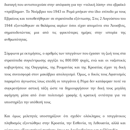
διαταγή που αντιστοιχούσε στην απόφαση για την «τελική λύση» στο εβραϊκό
ς»,
«πρόβλημα». Το Νοέμβριο του 1943 οι Ρομά μπήκαν στο ίδιο επίπεδο με τους
στώντας
Εβραίους και τοποθετήθηκαν σε στρατόπεδα εξόντωσης. Στις 2 Αυγούστου του
1944 εξοντώθηκαν σε θαλάμους αερίων όσοι είχαν απομείνει στο Άουσβιτς,
ωνία
σηματοδοτώντας μια από τις φρικτότερες ημέρες στην ιστορία της
θυμη
ανθρωπότητας.
ασπιστεί
Σύμφωνα με εκτιμήσεις, ο αριθμός των τσιγγάνων που έχασαν τη ζωή τους στα
στρατόπεδα συγκέντρωσης αγγίζει τις 800.000 ψυχές, ενώ και οι ναζιστικές
κυβερνήσεις της Ουγγαρίας, της Ρουμανίας και της Κροατίας είχαν τη δική
πο
τους συνεισφορά στον μακάβριο απολογισμό. Όμως, ο δικός τους Αφανισμός
παραμένει άγνωστος ίσως επειδή οι τσιγγάνοι ή Ρόμα δεν κατάφεραν ποτέ να
τική
συγκροτήσουν αστική τάξη ώστε να δημιουργήσουν την δική τους μεγάλη
αφήγηση μέσα από έναν πολιτισμό γραφής ή κρατική οντότητα για να
ρότητα.
υποστηρίξει την υπόθεσή τους.
σωπα
Και όμως μελετητές υποστηρίζουν ότι σχεδόν ολόκληρος ο τσιγγάνικος
πληθυσμός εξοντώθηκε στην Κροατία, την Εσθονία, τη Λιθουανία, αλλά και
χώρες του «Ευρωπαϊκού πυρήνα» όπως το Λουξεμβούργο και η Ολλανδία.