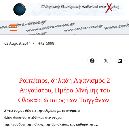
ajmos,
αδή
03 August 2014
Hits: 5998
νισμός
ύστου,
ρα
Porrajmos, δηλαδή Αφανισμός 2
μης
Αυγούστου, Ημέρα Μνήμης του
καυτώματος
Ολοκαυτώματος των Τσιγγάνων
γγάνων
Ζητώ να μου δώσετε την κλίμακα με τα ονόματα
όλων όσων θανατώθηκαν στο όνομα
της προόδου, της ηθικής, της θρησκείας, της καθαρότητας,