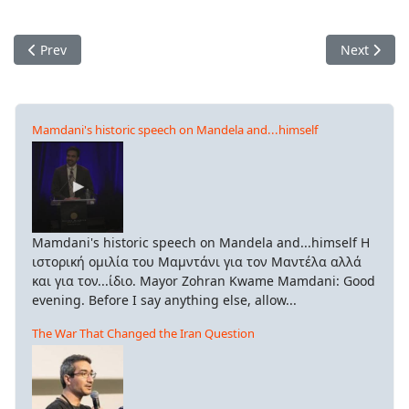
Previous article: Οικοσοσιαλιστικό Μανιφέστο
Next artic
Prev
Next
η
,
ντας
θαρτους»(!)
Mamdani's historic speech on Mandela and...himself
ρώπους
τόπεδα
ς
Mamdani's historic speech on Mandela and...himself Η
υτα
ιστορική ομιλία του Μαμντάνι για τον Μαντέλα αλλά
χα
και για τον...ίδιο. Mayor Zohran Kwame Mamdani: Good
evening. Before I say anything else, allow...
The War That Changed the Iran Question
τική
κεψη
ω