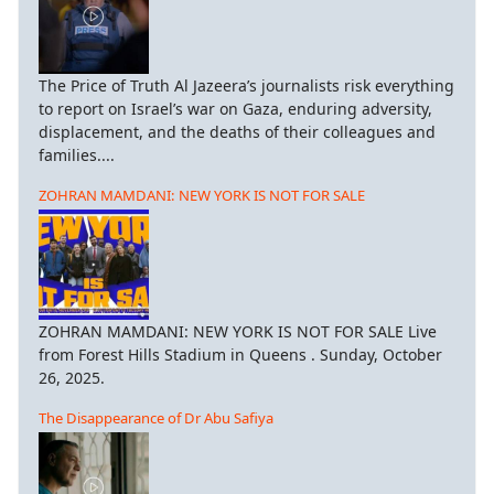
μάζουν
The Price of Truth Al Jazeera’s journalists risk everything
σσα
to report on Israel’s war on Gaza, enduring adversity,
displacement, and the deaths of their colleagues and
άιμος
families....
rajmos),
αδή
ZOHRAN MAMDANI: NEW YORK IS NOT FOR SALE
νισμό.
ά
δρομή
ZOHRAN MAMDANI: NEW YORK IS NOT FOR SALE Live
from Forest Hills Stadium in Queens . Sunday, October
νισμό
26, 2025.
ουργήθηκε
The Disappearance of Dr Abu Safiya
α