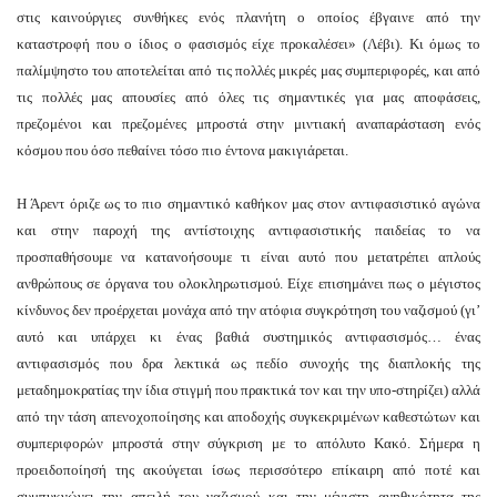
στις καινούργιες συνθήκες ενός πλανήτη ο οποίος έβγαινε από την
καταστροφή που ο ίδιος ο φασισμός είχε προκαλέσει» (Λέβι). Κι όμως το
δεύουν
παλίμψηστο του αποτελείται από τις πολλές μικρές μας συμπεριφορές, και από
τις πολλές μας απουσίες από όλες τις σημαντικές για μας αποφάσεις,
πρεζομένοι και πρεζομένες μπροστά στην μιντιακή αναπαράσταση ενός
κόσμου που όσο πεθαίνει τόσο πιο έντονα μακιγιάρεται.
ίους
Η Άρεντ όριζε ως το πιο σημαντικό καθήκον μας στον αντιφασιστικό αγώνα
ιαστική
και στην παροχή της αντίστοιχης αντιφασιστικής παιδείας το να
ία
προσπαθήσουμε να κατανοήσουμε τι είναι αυτό που μετατρέπει απλούς
ανθρώπους σε όργανα του ολοκληρωτισμού. Είχε επισημάνει πως ο μέγιστος
οδιοπομπαίου
κίνδυνος δεν προέρχεται μονάχα από την ατόφια συγκρότηση του ναζισμού (γι’
γου»
αυτό και υπάρχει κι ένας βαθιά συστημικός αντιφασισμός… ένας
αντιφασισμός που δρα λεκτικά ως πεδίο συνοχής της διαπλοκής της
τεροί,
μεταδημοκρατίας την ίδια στιγμή που πρακτικά τον και την υπο-στηρίζει) αλλά
τοί
από την τάση απενοχοποίησης και αποδοχής συγκεκριμένων καθεστώτων και
λεύθεροι,
συμπεριφορών μπροστά στην σύγκριση με το απόλυτο Κακό. Σήμερα η
προειδοποίησή της ακούγεται ίσως περισσότερο επίκαιρη από ποτέ και
υλόφιλοι,
συμπυκνώνει την απειλή του ναζισμού και την μέγιστη ανηθικότητα της