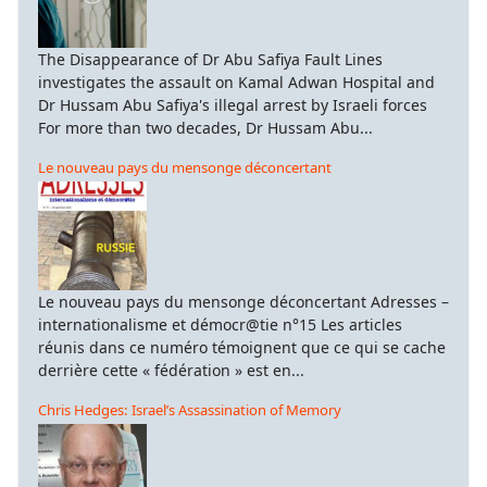
ς
ια.
The Disappearance of Dr Abu Safiya Fault Lines
investigates the assault on Kamal Adwan Hospital and
ία
Dr Hussam Abu Safiya's illegal arrest by Israeli forces
For more than two decades, Dr Hussam Abu...
γγάνων
Le nouveau pays du mensonge déconcertant
ώπη
ι
τη
ρίες
Le nouveau pays du mensonge déconcertant Adresses –
κάθαρσης,
internationalisme et démocr@tie n°15 Les articles
τελισμού,
réunis dans ce numéro témoignent que ce qui se cache
νιστηρίων,
derrière cette « fédération » est en...
γωγών
ιών,
Chris Hedges: Israel’s Assassination of Memory
αναγκαστικής
σίας
κλεισμού