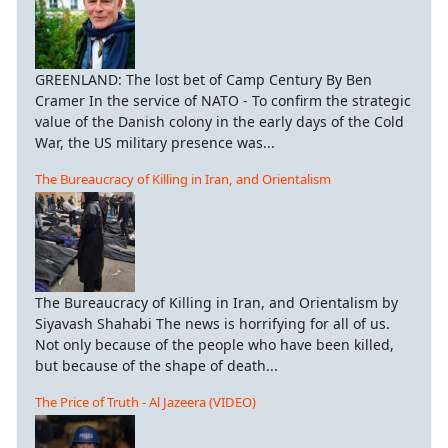
έντρωσης,
ς
GREENLAND: The lost bet of Camp Century By Ben
Cramer In the service of NATO - To confirm the strategic
ίοι
value of the Danish colony in the early days of the Cold
ολίτες
War, the US military presence was...
,
The Bureaucracy of Killing in Iran, and Orientalism
υν
τό
ατο
The Bureaucracy of Killing in Iran, and Orientalism by
ατόρια
Siyavash Shahabi The news is horrifying for all of us.
Not only because of the people who have been killed,
.
but because of the shape of death...
The Price of Truth - Al Jazeera (VIDEO)
καύτωμα