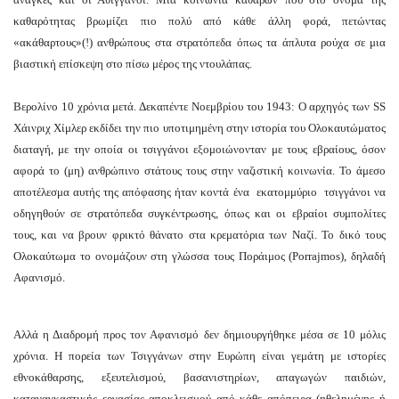
ατώθηκαν
καθαρότητας βρωμίζει πιο πολύ από κάθε άλλη φορά, πετώντας
«ακάθαρτους»(!) ανθρώπους στα στρατόπεδα όπως τα άπλυτα ρούχα σε μια
μα
βιαστική επίσκεψη στο πίσω μέρος της ντουλάπας.
Βερολίνο 10 χρόνια μετά. Δεκαπέντε Νοεμβρίου του 1943: Ο αρχηγός των SS
όδου,
Χάινριχ Χίμλερ εκδίδει την πιο υποτιμημένη στην ιστορία του Ολοκαυτώματος
διαταγή, με την οποία οι τσιγγάνοι εξομοιώνονταν με τους εβραίους, όσον
ής,
αφορά το (μη) ανθρώπινο στάτους τους στην ναζιστική κοινωνία. Το άμεσο
αποτέλεσμα αυτής της απόφασης ήταν κοντά ένα εκατομμύριο τσιγγάνοι να
κείας,
οδηγηθούν σε στρατόπεδα συγκέντρωσης, όπως και οι εβραίοι συμπολίτες
τους, και να βρουν φρικτό θάνατο στα κρεματόρια των Ναζί. Το δικό τους
αρότητας,
Ολοκαύτωμα το ονομάζουν στη γλώσσα τους Ποράιμος (Porrajmos), δηλαδή
Αφανισμό.
ομορφίας.
Αλλά η Διαδρομή προς τον Αφανισμό δεν δημιουργήθηκε μέσα σε 10 μόλις
χρόνια. Η πορεία των Τσιγγάνων στην Ευρώπη είναι γεμάτη με ιστορίες
εθνοκάθαρσης, εξευτελισμού, βασανιστηρίων, απαγωγών παιδιών,
καταναγκαστικής εργασίας αποκλεισμού από κάθε απόπειρα (ηθελημένης ή