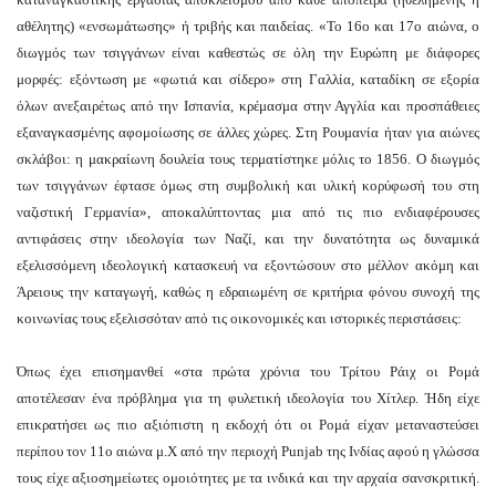
ω
αθέλητης) «ενσωμάτωσης» ή τριβής και παιδείας. «Το 16ο και 17ο αιώνα, ο
διωγμός των τσιγγάνων είναι καθεστώς σε όλη την Ευρώπη με διάφορες
μορφές: εξόντωση με «φωτιά και σίδερο» στη Γαλλία, καταδίκη σε εξορία
υφή
όλων ανεξαιρέτως από την Ισπανία, κρέμασμα στην Αγγλία και προσπάθειες
εξαναγκασμένης αφομοίωσης σε άλλες χώρες. Στη Ρουμανία ήταν για αιώνες
μακας
σκλάβοι: η μακραίωνη δουλεία τους τερματίστηκε μόλις το 1856. Ο διωγμός
των τσιγγάνων έφτασε όμως στη συμβολική και υλική κορύφωσή του στη
ναζιστική Γερμανία», αποκαλύπτοντας μια από τις πιο ενδιαφέρουσες
αντιφάσεις στην ιδεολογία των Ναζί, και την δυνατότητα ως δυναμικά
λι
εξελισσόμενη ιδεολογική κατασκευή να εξοντώσουν στο μέλλον ακόμη και
ς
Άρειους την καταγωγή, καθώς η εδραιωμένη σε κριτήρια φόνου συνοχή της
κοινωνίας τους εξελισσόταν από τις οικονομικές και ιστορικές περιστάσεις:
ω
Όπως έχει επισημανθεί «στα πρώτα χρόνια του Τρίτου Ράιχ οι Ρομά
αποτέλεσαν ένα πρόβλημα για τη φυλετική ιδεολογία του Χίτλερ. Ήδη είχε
λίνσκι
επικρατήσει ως πιο αξιόπιστη η εκδοχή ότι οι Ρομά είχαν μεταναστεύσει
περίπου τον 11ο αιώνα μ.Χ από την περιοχή Punjab της Ινδίας αφού η γλώσσα
τους είχε αξιοσημείωτες ομοιότητες με τα ινδικά και την αρχαία σανσκριτική.