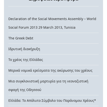
εστώς
Declaration of the Social Movements Assembly – World
ώπη
Social Forum 2013 29 March 2013, Tunisia
ορες
The Greek Debt
ές:
ντωση
Ιδρυτική διακήρυξη
τιά
Το χρέος της Ελλάδας
ρο»
Μερικά νομικά ερείσματα της ακύρωσης του χρέους
ία,
Μια συγκλονιστική μαρτυρία για τη νεοναζιστική
δίκη
σφαγή της Οδησσού
ία
ν
Ελλάδα: Το Απόλυτο Σύμβολο του Παράνομου Χρέους*
αιρέτως