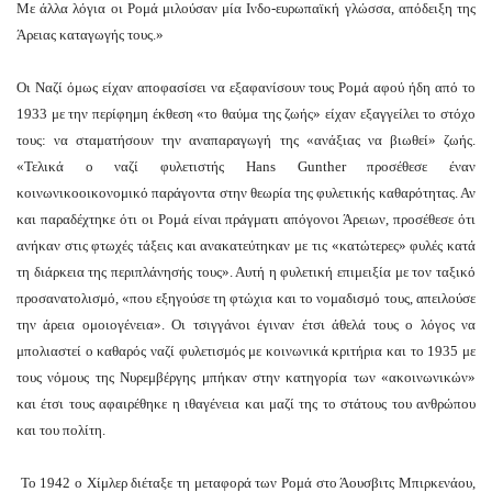
Με άλλα λόγια οι Ρομά μιλούσαν μία Ινδο-ευρωπαϊκή γλώσσα, απόδειξη της
Άρειας καταγωγής τους.»
λίνο
.
Οι Ναζί όμως είχαν αποφασίσει να εξαφανίσουν τους Ρομά αφού ήδη από το
1933 με την περίφημη έκθεση «το θαύμα της ζωής» είχαν εξαγγείλει το στόχο
τα
τους: να σταματήσουν την αναπαραγωγή της «ανάξιας να βιωθεί» ζωής.
«Τελικά ο ναζί φυλετιστής Hans Gunther προσέθεσε έναν
στάλλων.
κοινωνικοοικονομικό παράγοντα στην θεωρία της φυλετικής καθαρότητας. Αν
και παραδέχτηκε ότι οι Ρομά είναι πράγματι απόγονοι Άρειων, προσέθεσε ότι
στικό
ανήκαν στις φτωχές τάξεις και ανακατεύτηκαν με τις «κατώτερες» φυλές κατά
εστώς
τη διάρκεια της περιπλάνησής τους». Αυτή η φυλετική επιμειξία με τον ταξικό
ωθεί
προσανατολισμό, «που εξηγούσε τη φτώχια και το νομαδισμό τους, απειλούσε
την άρεια ομοιογένεια». Οι τσιγγάνοι έγιναν έτσι άθελά τους ο λόγος να
νωνική
μπολιαστεί ο καθαρός ναζί φυλετισμός με κοινωνικά κριτήρια και το 1935 με
οχή
τους νόμους της Νυρεμβέργης μπήκαν στην κατηγορία των «ακοινωνικών»
ιγμένη
και έτσι τους αφαιρέθηκε η ιθαγένεια και μαζί της το στάτους του ανθρώπου
και του πολίτη.
κισσισμό
Το 1942 ο Χίμλερ διέταξε τη μεταφορά των Ρομά στο Άουσβιτς Μπιρκενάου,
ικού