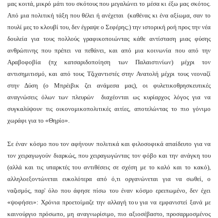
μας κοιτά, μικρό μάτι του σκότους που μεγαλώνει το μέσα κι έξω μας σκότος.
ή
Από μια πολιτική τάξη που θέλει ή ανέχεται (καθένας κι ένα αξίωμα, σαν το
θαρότητα»
πουλί μες το κλουβί του, δεν έγραψε ο Σεφέρης;) την ιστορική ροή προς την νέα
δουλεία για τους πολλούς γραφικοποιώντας κάθε αντίσταση μιας φύσης
όσιου
ανθρώπινης που πρέπει να πεθάνει, και από μια κοινωνία που από την
ου
Αραβοφοβία (πχ κατσαριδοποίηση των Παλαιστινίων) μέχρι τον
κές
αντισημιτισμό, και από τους Τζιχαντιστές στην Ανατολή μέχρι τους νεοναζί
ωνικές
στην Δύση (ο Μπρέιβικ ζει ανάμεσα μας), οι φυλετικοθρησκευτικές
αναγνώσεις όλων των πλευρών διαχέονται ως κυρίαρχος λόγος για να
λογικές
συγκαλύψουν τις οικονομικοπολιτικές αιτίες, αποτελώντας το πιο γόνιμο
δοκίες
χωράφι για το «Θηρίο».
,
ά
Σε έναν κόσμο που τον αφήνουν πολιτικά και φιλοσοφικά απαίδευτο για να
τον χειραγωγούν διαρκώς, που χειραγωγώντας τον φόβο και την ανάγκη του
(αλλά και τις υπαρκτές του αντιθέσεις σε σχέση με το καλό και το κακό),
ομικευμένες
αλληλοεξοντώνεται ευκολότερα από ό,τι οργανώνεται για να σωθεί, ο
νες
ναζισμός, παρ' όλο που άφησε πίσω του έναν κόσμο ερειπωμένο, δεν έχει
.
«ψοφήσει»: Χρόνια προετοίμαζε την αλλαγή του για να εμφανιστεί ξανά με
καινούργιο πρόσωπο, μη αναγνωρίσιμο, πιο αξιοσέβαστο, προσαρμοσμένος
εστώς