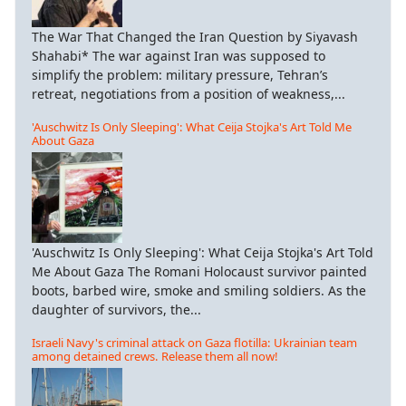
ς
The War That Changed the Iran Question by Siyavash
Shahabi* The war against Iran was supposed to
λάπας.
simplify the problem: military pressure, Tehran’s
retreat, negotiations from a position of weakness,...
λίνο
'Auschwitz Is Only Sleeping': What Ceija Stojka's Art Told Me
About Gaza
ια
.
πέντε
βρίου του
3:
'Auschwitz Is Only Sleeping': What Ceija Stojka's Art Told
Me About Gaza The Romani Holocaust survivor painted
ηγός
boots, barbed wire, smoke and smiling soldiers. As the
daughter of survivors, the...
ριχ
Israeli Navy's criminal attack on Gaza flotilla: Ukrainian team
among detained crews. Release them all now!
ερ
δει