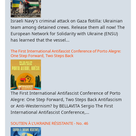
ιμημένη
Israeli Navy's criminal attack on Gaza flotilla: Ukrainian
ρία
team among detained crews. Release them all now! The
European Network for Solidarity with Ukraine (ENSU)
καυτώματος
has learned that the vessel...
αγή,
The First International Antifascist Conference of Porto Alegre:
One Step Forward, Two Steps Back
ία
γάνοι
μοιώνονταν
The First International Antifascist Conference of Porto
Alegre: One Step Forward, Two Steps Back Antifascism
ίους,
or Anti-Westernism? by BELLAVITA Sergio The First
ν
International Antifascist Conference,...
ρά
SOUTIEN À L’UKRAINE RÉSISTANTE - No. 46