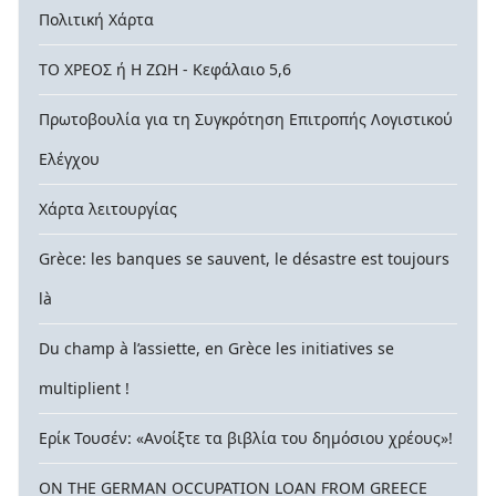
Πολιτική Χάρτα
νία,
ΤΟ ΧΡΕΟΣ ή Η ΖΩΗ - Κεφάλαιο 5,6
μασμα
Πρωτοβουλία για τη Συγκρότηση Επιτροπής Λογιστικού
ία
Ελέγχου
πάθειες
ναγκασμένης
Χάρτα λειτουργίας
μοίωσης
Grèce: les banques se sauvent, le désastre est toujours
ς
là
ς.
Du champ à l’assiette, en Grèce les initiatives se
μανία
multiplient !
ες
Ερίκ Τουσέν: «Ανοίξτε τα βιβλία του δημόσιου χρέους»!
βοι:
ON THE GERMAN OCCUPATION LOAN FROM GREECE