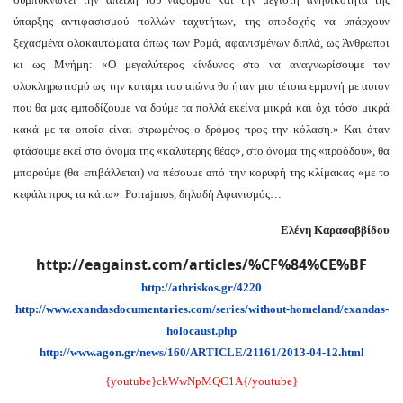
ύπαρξης αντιφασισμού πολλών ταχυτήτων, της αποδοχής να υπάρχουν
μα
ξεχασμένα ολοκαυτώματα όπως των Ρομά, αφανισμένων διπλά, ως Άνθρωποι
κι ως Μνήμη: «Ο μεγαλύτερος κίνδυνος στο να αναγνωρίσουμε τον
κές
ολοκληρωτισμό ως την κατάρα του αιώνα θα ήταν μια τέτοια εμμονή με αυτόν
κες
που θα μας εμποδίζουμε να δούμε τα πολλά εκείνα μικρά και όχι τόσο μικρά
κακά με τα οποία είναι στρωμένος ο δρόμος προς την κόλαση.» Και όταν
φτάσουμε εκεί στο όνομα της «καλύτερης θέας», στο όνομα της «προόδου», θα
γανοι.
μπορούμε (θα επιβάλλεται) να πέσουμε από την κορυφή της κλίμακας «με το
κεφάλι προς τα κάτω». Porrajmos, δηλαδή Αφανισμός…
ωνία
αρών
Ελένη Καρασαββίδου
http://eagainst.com/articles/%CF%84%CE%BF
μα
http://athriskos.gr/4220
http://www.exandasdocumentaries.com/series/without-homeland/exandas-
αρότητας
holocaust.php
ίζει
http://www.agon.gr/news/160/ARTICLE/21161/2013-04-12.html
{youtube}ckWwNpMQC1A{/youtube}
ύ