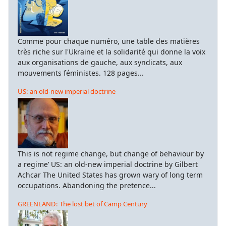
ρώπινο
ους
Comme pour chaque numéro, une table des matières
στική
très riche sur l'Ukraine et la solidarité qui donne la voix
ωνία.
aux organisations de gauche, aux syndicats, aux
mouvements féministes. 128 pages...
σο
US: an old-new imperial doctrine
τέλεσμα
ς
φασης
τά
This is not regime change, but change of behaviour by
a regime’ US: an old-new imperial doctrine by Gilbert
τομμύριο
Achcar The United States has grown wary of long term
γάνοι
occupations. Abandoning the pretence...
γηθούν
GREENLAND: The lost bet of Camp Century
τόπεδα