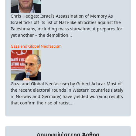
ειρα
Chris Hedges: Israel’s Assassination of Memory As
λημένης
Israel ticks off its list of Nazi-like atrocities against the
Palestinians, including mass starvation, it prepares for
yet another – the demolition...
ητης)
σωμάτωσης»
Gaza and Global Neofascism
ής
είας.
Gaza and Global Neofascism by Gilbert Achcar Most of
the recent electoral rounds in Western countries (lately
in Norway and Germany) have yielded worrying results
α,
that confirm the rise of racist...
γμός
γάνων
Δημοφιλέστερα Άρθρα
ι