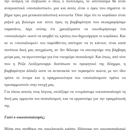
την ανάγκη να επιβιώσει ο ίδιος ο πολιτισμός, το αποτέλεσμα θα είναι
αναγκαστικά «σοσιαλιστικό», μια και αυτός είναι ο όρος που σημαίνει το
βήμα προς μια μετακαπιταλιστική κοινωνία. Όταν λέμε ότι το κεφάλαιο είναι
ριζικά μη βιώσιμο και τείνει προς τη βαρβαρότητα που σκιαγραφήσαμε
παραπάνω, λέμε επίσης ότι χρειαζόμαστε να οικοδομήσουμε ένα
«σοσιαλισμό» ικανό να υπερβεί τις κρίσεις που δημιούργησε το κεφάλαιο. Και
αν οι «σοσιαλισμοί» του παρελθόντος απέτυχαν να το κάνουν, είναι κατά
συνέπεια δική μας υποχρέωση, αν δεν θέλουμε να υποταγούμε στη βάρβαρη
μοίρα μας, να αγωνιστούμε για ένα νικηφόρο σοσιαλισμό. Και όπως, από τότε
που η Ρόζα Λούξεμπουργκ διατύπωσε το προφητικό της δίλημμα, η
βαρβαρότητα άλλαξε ώστε να αντανακλά τον περασμένο αιώνα, με τον ίδιο
τρόπο το όνομα και η πραγματικότητα του «σοσιαλισμού» πρέπει να
προσαρμοστούν στην εποχή μας.
Για όλους αυτούς τους λόγους, επιλέξαμε να ονομάσουμε οικοσοσιαλισμό τη
δική μας ερμηνεία του σοσιαλισμού, και να εργαστούμε για την πραγμάτωσή
της.
Γιατί ο οικοσοσιαλισμός;
Μέσα στις συνθήκες της οικολογικής κρίσης, βλέπουμε τον οικοσοσιαλισμό