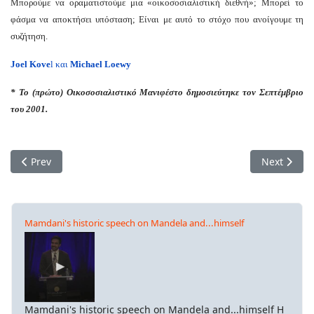
Μπορούμε να οραματιστούμε μια «οικοσοσιαλιστική διεθνή»; Μπορεί το
φάσμα να αποκτήσει υπόσταση; Είναι με αυτό το στόχο που ανοίγουμε τη
συζήτηση.
Joel Kove
l και
Michael Loewy
* Το (πρώτο) Οικοσοσιαλιστικό Μανιφέστο δημοσιεύτηκε τον Σεπτέμβριο
του 2001.
Previous article: ΟΙΚΟΣΟΣΙΑΛΙΣΜΟΣ: Η Σύνθεση Σοσιαλισμού 
Next artic
Prev
Next
Mamdani's historic speech on Mandela and...himself
Mamdani's historic speech on Mandela and...himself Η