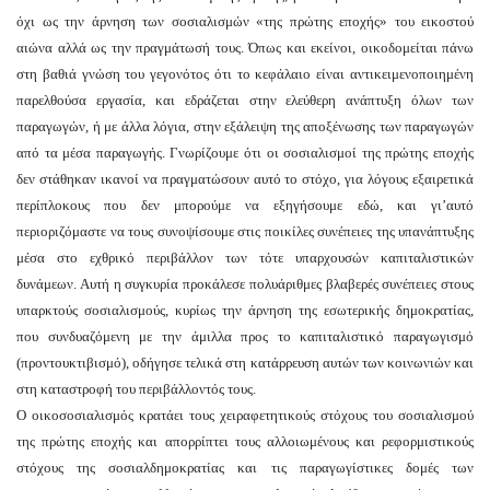
όχι ως την άρνηση των σοσιαλισμών «της πρώτης εποχής» του εικοστού
αιώνα αλλά ως την πραγμάτωσή τους. Όπως και εκείνοι, οικοδομείται πάνω
στη βαθιά γνώση του γεγονότος ότι το κεφάλαιο είναι αντικειμενοποιημένη
παρελθούσα εργασία, και εδράζεται στην ελεύθερη ανάπτυξη όλων των
παραγωγών, ή με άλλα λόγια, στην εξάλειψη της αποξένωσης των παραγωγών
από τα μέσα παραγωγής. Γνωρίζουμε ότι οι σοσιαλισμοί της πρώτης εποχής
δεν στάθηκαν ικανοί να πραγματώσουν αυτό το στόχο, για λόγους εξαιρετικά
περίπλοκους που δεν μπορούμε να εξηγήσουμε εδώ, και γι’αυτό
περιοριζόμαστε να τους συνοψίσουμε στις ποικίλες συνέπειες της υπανάπτυξης
μέσα στο εχθρικό περιβάλλον των τότε υπαρχουσών καπιταλιστικών
δυνάμεων. Αυτή η συγκυρία προκάλεσε πολυάριθμες βλαβερές συνέπειες στους
υπαρκτούς σοσιαλισμούς, κυρίως την άρνηση της εσωτερικής δημοκρατίας,
που συνδυαζόμενη με την άμιλλα προς το καπιταλιστικό παραγωγισμό
(προντουκτιβισμό), οδήγησε τελικά στη κατάρρευση αυτών των κοινωνιών και
στη καταστροφή του περιβάλλοντός τους.
Ο οικοσοσιαλισμός κρατάει τους χειραφετητικούς στόχους του σοσιαλισμού
της πρώτης εποχής και απορρίπτει τους αλλοιωμένους και ρεφορμιστικούς
στόχους της σοσιαλδημοκρατίας και τις παραγωγίστικες δομές των