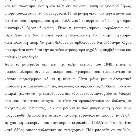
και τον πολιτισμό) ενώ η νέα τάξη δεν φαίνεται ικανή να γεννηθεί. Όμως,
μπορεί τουλάχιστον να προαναγγελθεί. Η πιο μαύρη σκιά που πέφτει πάνω μας
δεν είναι ούτε ο τρόμος, ούτε η περιβαλλοντική κατάρρευση, ούτε η παγκόσμια
οικονομική ύφεση ή κρίση. Είναι η εσωτερικευμένη μοιρολατρία που
ισχυρίζεται ότι δεν υπάρχει εφικτή εναλλακτική λύση στην παγκόσμια
καπιταλιστική τάξη. Να γιατί θέλουμε να αρθρώσουμε ένα υπόδειγμα λόγου
που αρνείται συνειδητά την παρούσα ατμόσφαιρα αγχώδους συμβιβασμού και
παθητικής αποδοχής.
Αυτό το μανιφέστο δεν έχει την τόλμη εκείνου του 1848, επειδή ο
οικοσοσιαλισμός δεν είναι ακόμα ούτε «φάσμα», ούτε ενσαρκώνεται σε
κάποιο συγκεκριμένο κόμμα ή κίνημα. Είναι μόνο μια συλλογιστική
βασισμένη σε μια ανάγνωση της παρούσας κρίσης και στις συνθήκες που είναι
απαραίτητες για να την ξεπεράσουμε. Δεν κάνουμε τους παντογνώστες. Μακριά
από μας κάτι τέτοιο, στόχος μας είναι να προσκαλέσουμε σε διάλογο, σε
συζήτηση, σε βελτιώσεις, με κύριο μέλημα το πώς μπορεί αυτή η έννοια να
πραγματωθεί. Αναρίθμητες εστίες αντίστασης εμφανίζονται αυθόρμητα σε όλη
τη χαοτική οικουμένη του παγκόσμιου κεφαλαίου. Πολλές από αυτές είναι
κατά βάθος οικοσοσιαλιστικές σε περιεχόμενο. Πώς μπορούν να ενωθούν;