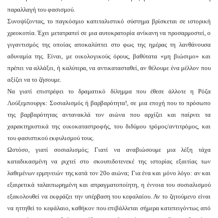
παραλλαγή του φασισμού.
Συνοψίζοντας, το παγκόσμιο καπιταλιστικό σύστημα βρίσκεται σε ιστορική
χρεοκοπία. Έχει μετατραπεί σε μια αυτοκρατορία ανίκανη να προσαρμοστεί, ο
γιγαντισμός της οποίας αποκαλύπτει στο φως της ημέρας τη λανθάνουσα
αδυναμία της. Είναι, με οικολογικούς όρους, βαθύτατα «μη βιώσιμο» και
πρέπει να αλλάξει, ή καλύτερα, να αντικατασταθεί, αν θέλουμε ένα μέλλον που
αξίζει να το ζήσουμε.
Να γιατί επιστρέφει το δραματικό δίλημμα που έθεσε άλλοτε η Ρόζα
Λούξεμπουργκ: Σοσιαλισμός ή βαρβαρότητα!, σε μια εποχή που το πρόσωπο
της βαρβαρότητας αντανακλά τον αιώνα που αρχίζει και παίρνει τα
χαρακτηριστικά της οικοκαταστροφής, του διδύμου τρόμος/αντιτρόμος, και
του φασιστικού εκφυλισμού τους.
Ωστόσο, γιατί σοσιαλισμός; Γιατί να αναβιώσουμε μια λέξη τάχα
καταδικασμένη να ριχτεί στο σκουπιδοτενεκέ της ιστορίας εξαιτίας των
λαθεμένων ερμηνειών της κατά τον 20ο αιώνα; Για ένα και μόνο λόγο: αν και
εξαιρετικά ταλαιπωρημένη και απραγματοποίητη, η έννοια του σοσιαλισμού
εξακολουθεί να εκφράζει την υπέρβαση του κεφαλαίου. Αν το ζητούμενο είναι
να ηττηθεί το κεφάλαιο, καθήκον που επιβάλλεται σήμερα κατεπειγόντως από