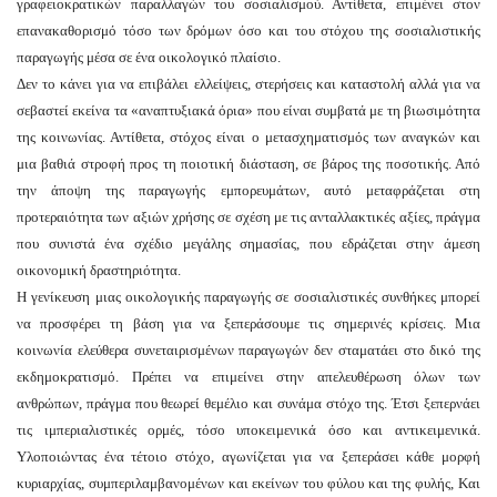
γραφειοκρατικών παραλλαγών του σοσιαλισμού. Αντίθετα, επιμένει στον
επανακαθορισμό τόσο των δρόμων όσο και του στόχου της σοσιαλιστικής
παραγωγής μέσα σε ένα οικολογικό πλαίσιο.
Δεν το κάνει για να επιβάλει ελλείψεις, στερήσεις και καταστολή αλλά για να
σεβαστεί εκείνα τα «αναπτυξιακά όρια» που είναι συμβατά με τη βιωσιμότητα
της κοινωνίας. Αντίθετα, στόχος είναι ο μετασχηματισμός των αναγκών και
μια βαθιά στροφή προς τη ποιοτική διάσταση, σε βάρος της ποσοτικής. Από
την άποψη της παραγωγής εμπορευμάτων, αυτό μεταφράζεται στη
προτεραιότητα των αξιών χρήσης σε σχέση με τις ανταλλακτικές αξίες, πράγμα
που συνιστά ένα σχέδιο μεγάλης σημασίας, που εδράζεται στην άμεση
οικονομική δραστηριότητα.
Η γενίκευση μιας οικολογικής παραγωγής σε σοσιαλιστικές συνθήκες μπορεί
να προσφέρει τη βάση για να ξεπεράσουμε τις σημερινές κρίσεις. Μια
κοινωνία ελεύθερα συνεταιρισμένων παραγωγών δεν σταματάει στο δικό της
εκδημοκρατισμό. Πρέπει να επιμείνει στην απελευθέρωση όλων των
ανθρώπων, πράγμα που θεωρεί θεμέλιο και συνάμα στόχο της. Έτσι ξεπερνάει
τις ιμπεριαλιστικές ορμές, τόσο υποκειμενικά όσο και αντικειμενικά.
Υλοποιώντας ένα τέτοιο στόχο, αγωνίζεται για να ξεπεράσει κάθε μορφή
κυριαρχίας, συμπεριλαμβανομένων και εκείνων του φύλου και της φυλής, Και