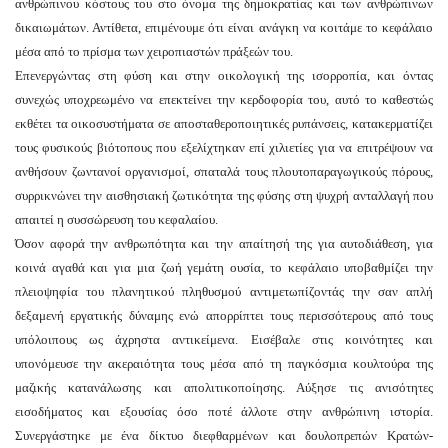
ανθρώπινου κόστους του στο όνομα της δημοκρατίας και των ανθρώπινων
δικαιωμάτων. Αντίθετα, επιμένουμε ότι είναι ανάγκη να κοιτάμε το κεφάλαιο
μέσα από το πρίσμα των χειροπιαστών πράξεών του.
Επενεργώντας στη φύση και στην οικολογική της ισορροπία, και όντας
συνεχώς υποχρεωμένο να επεκτείνει την κερδοφορία του, αυτό το καθεστώς
εκθέτει τα οικοσυστήματα σε αποσταθεροποιητικές ρυπάνσεις, κατακερματίζει
τους φυσικούς βιότοπους που εξελίχτηκαν επί χιλιετίες για να επιτρέψουν να
ανθήσουν ζωντανοί οργανισμοί, σπαταλά τους πλουτοπαραγωγικούς πόρους,
συρρικνώνει την αισθησιακή ζωτικότητα της φύσης στη ψυχρή ανταλλαγή που
απαιτεί η συσσώρευση του κεφαλαίου.
Όσον αφορά την ανθρωπότητα και την απαίτησή της για αυτοδιάθεση, για
κοινά αγαθά και για μια ζωή γεμάτη ουσία, το κεφάλαιο υποβαθμίζει την
πλειοψηφία του πλανητικού πληθυσμού αντιμετωπίζοντάς την σαν απλή
δεξαμενή εργατικής δύναμης ενώ απορρίπτει τους περισσότερους από τους
υπόλοιπους ως άχρηστα αντικείμενα. Εισέβαλε στις κοινότητες και
υπονόμευσε την ακεραιότητα τους μέσα από τη παγκόσμια κουλτούρα της
μαζικής κατανάλωσης και απολιτικοποίησης. Αύξησε τις ανισότητες
εισοδήματος και εξουσίας όσο ποτέ άλλοτε στην ανθρώπινη ιστορία.
Συνεργάστηκε με ένα δίκτυο διεφθαρμένων και δουλοπρεπών Κρατών-