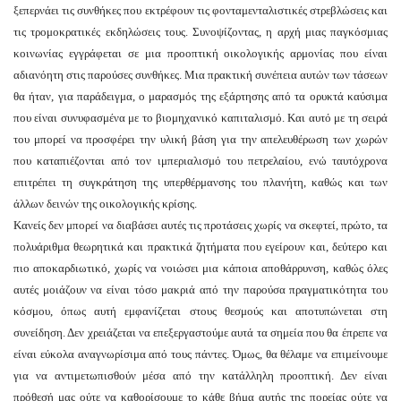
ξεπερνάει τις συνθήκες που εκτρέφουν τις φονταμενταλιστικές στρεβλώσεις και
τις τρομοκρατικές εκδηλώσεις τους. Συνοψίζοντας, η αρχή μιας παγκόσμιας
κοινωνίας εγγράφεται σε μια προοπτική οικολογικής αρμονίας που είναι
αδιανόητη στις παρούσες συνθήκες. Μια πρακτική συνέπεια αυτών των τάσεων
θα ήταν, για παράδειγμα, ο μαρασμός της εξάρτησης από τα ορυκτά καύσιμα
που είναι συνυφασμένα με το βιομηχανικό καπιταλισμό. Και αυτό με τη σειρά
του μπορεί να προσφέρει την υλική βάση για την απελευθέρωση των χωρών
που καταπιέζονται από τον ιμπεριαλισμό του πετρελαίου, ενώ ταυτόχρονα
επιτρέπει τη συγκράτηση της υπερθέρμανσης του πλανήτη, καθώς και των
άλλων δεινών της οικολογικής κρίσης.
Κανείς δεν μπορεί να διαβάσει αυτές τις προτάσεις χωρίς να σκεφτεί, πρώτο, τα
πολυάριθμα θεωρητικά και πρακτικά ζητήματα που εγείρουν και, δεύτερο και
πιο αποκαρδιωτικό, χωρίς να νοιώσει μια κάποια αποθάρρυνση, καθώς όλες
αυτές μοιάζουν να είναι τόσο μακριά από την παρούσα πραγματικότητα του
κόσμου, όπως αυτή εμφανίζεται στους θεσμούς και αποτυπώνεται στη
συνείδηση. Δεν χρειάζεται να επεξεργαστούμε αυτά τα σημεία που θα έπρεπε να
είναι εύκολα αναγνωρίσιμα από τους πάντες. Όμως, θα θέλαμε να επιμείνουμε
για να αντιμετωπισθούν μέσα από την κατάλληλη προοπτική. Δεν είναι
πρόθεσή μας ούτε να καθορίσουμε το κάθε βήμα αυτής της πορείας ούτε να