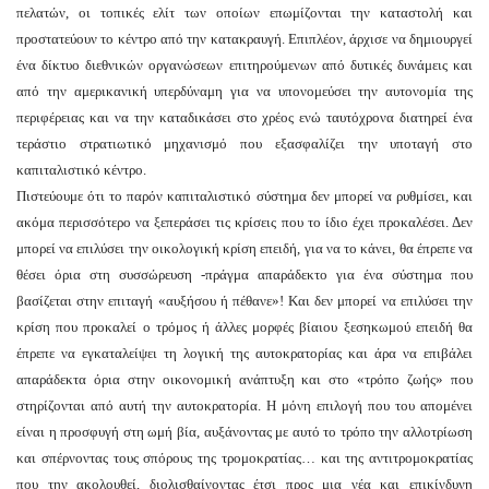
πελατών, οι τοπικές ελίτ των οποίων επωμίζονται την καταστολή και
προστατεύουν το κέντρο από την κατακραυγή. Επιπλέον, άρχισε να δημιουργεί
ένα δίκτυο διεθνικών οργανώσεων επιτηρούμενων από δυτικές δυνάμεις και
από την αμερικανική υπερδύναμη για να υπονομεύσει την αυτονομία της
περιφέρειας και να την καταδικάσει στο χρέος ενώ ταυτόχρονα διατηρεί ένα
τεράστιο στρατιωτικό μηχανισμό που εξασφαλίζει την υποταγή στο
καπιταλιστικό κέντρο.
Πιστεύουμε ότι το παρόν καπιταλιστικό σύστημα δεν μπορεί να ρυθμίσει, και
ακόμα περισσότερο να ξεπεράσει τις κρίσεις που το ίδιο έχει προκαλέσει. Δεν
μπορεί να επιλύσει την οικολογική κρίση επειδή, για να το κάνει, θα έπρεπε να
θέσει όρια στη συσσώρευση -πράγμα απαράδεκτο για ένα σύστημα που
βασίζεται στην επιταγή «αυξήσου ή πέθανε»! Και δεν μπορεί να επιλύσει την
κρίση που προκαλεί ο τρόμος ή άλλες μορφές βίαιου ξεσηκωμού επειδή θα
έπρεπε να εγκαταλείψει τη λογική της αυτοκρατορίας και άρα να επιβάλει
απαράδεκτα όρια στην οικονομική ανάπτυξη και στο «τρόπο ζωής» που
στηρίζονται από αυτή την αυτοκρατορία. Η μόνη επιλογή που του απομένει
είναι η προσφυγή στη ωμή βία, αυξάνοντας με αυτό το τρόπο την αλλοτρίωση
και σπέρνοντας τους σπόρους της τρομοκρατίας… και της αντιτρομοκρατίας
που την ακολουθεί, διολισθαίνοντας έτσι προς μια νέα και επικίνδυνη