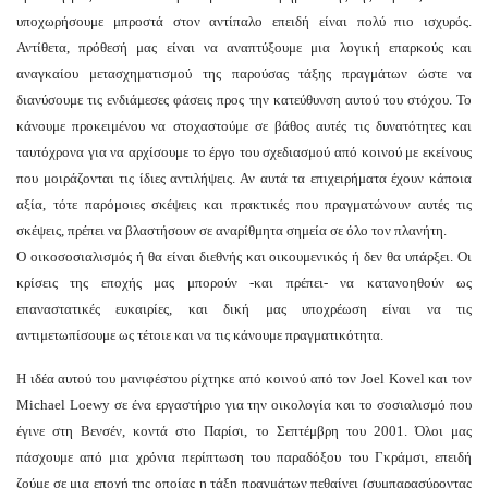
υποχωρήσουμε μπροστά στον αντίπαλο επειδή είναι πολύ πιο ισχυρός.
Αντίθετα, πρόθεσή μας είναι να αναπτύξουμε μια λογική επαρκούς και
αναγκαίου μετασχηματισμού της παρούσας τάξης πραγμάτων ώστε να
διανύσουμε τις ενδιάμεσες φάσεις προς την κατεύθυνση αυτού του στόχου. Το
κάνουμε προκειμένου να στοχαστούμε σε βάθος αυτές τις δυνατότητες και
ταυτόχρονα για να αρχίσουμε το έργο του σχεδιασμού από κοινού με εκείνους
που μοιράζονται τις ίδιες αντιλήψεις. Αν αυτά τα επιχειρήματα έχουν κάποια
αξία, τότε παρόμοιες σκέψεις και πρακτικές που πραγματώνουν αυτές τις
σκέψεις, πρέπει να βλαστήσουν σε αναρίθμητα σημεία σε όλο τον πλανήτη.
Ο οικοσοσιαλισμός ή θα είναι διεθνής και οικουμενικός ή δεν θα υπάρξει. Οι
κρίσεις της εποχής μας μπορούν -και πρέπει- να κατανοηθούν ως
επαναστατικές ευκαιρίες, και δική μας υποχρέωση είναι να τις
αντιμετωπίσουμε ως τέτοιε και να τις κάνουμε πραγματικότητα.
Η ιδέα αυτού του μανιφέστου ρίχτηκε από κοινού από τον Joel Kovel και τον
Michael Loewy σε ένα εργαστήριο για την οικολογία και το σοσιαλισμό που
έγινε στη Βενσέν, κοντά στο Παρίσι, το Σεπτέμβρη του 2001. Όλοι μας
πάσχουμε από μια χρόνια περίπτωση του παραδόξου του Γκράμσι, επειδή
ζούμε σε μια εποχή της οποίας η τάξη πραγμάτων πεθαίνει (συμπαρασύροντας