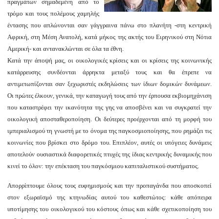
πραγμάτων σημαδεμένη από το
τρόμο και τους πολέμους χαμηλής
έντασης που απλώνονται σαν γάγγραινα πάνω στο πλανήτη -στη κεντρική
Αφρική, στη Μέση Ανατολή, κατά μήκος της ακτής του Ειρηνικού στη Νότια
Αμερική- και αντανακλώνται σε όλα τα έθνη.
Κατά την άποψή μας, οι οικολογικές κρίσεις και οι κρίσεις της κοινωνικής
κατάρρευσης συνδέονται άρρηκτα μεταξύ τους και θα έπρεπε να
αντιμετωπίζονται σαν ξεχωριστές εκδηλώσεις των ίδιων δομικών δυνάμεων.
Οι πρώτες έλκουν, γενικά, την καταγωγή τους από την έρπουσα εκβιομηχάνιση
που καταστρέφει την ικανότητα της γης να αποσβένει και να συγκρατεί την
οικολογική αποσταθεροποίηση. Οι δεύτερες προέρχονται από τη μορφή του
ιμπεριαλισμού τη γνωστή με το όνομα της παγκοσμιοποίησης, που ρημάζει τις
κοινωνίες που βρίσκει στο δρόμο του. Επιπλέον, αυτές οι υπόγειες δυνάμεις
αποτελούν ουσιαστικά διαφορετικές πτυχές της ίδιας κεντρικής δυναμικής που
κινεί το όλον: την επέκταση του παγκόσμιου καπιταλιστικού συστήματος.
Απορρίπτουμε όλους τους ευφημισμούς και την προπαγάνδα που αποσκοπεί
στον εξωραϊσμό της κτηνωδίας αυτού του καθεστώτος: κάθε απόπειρα
υποτίμησης του οικολογικού του κόστους όπως και κάθε σχετικοποίηση του