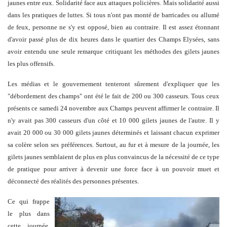
jaunes entre eux. Solidarité face aux attaques policières. Mais solidarité aussi
dans les pratiques de luttes. Si tous n'ont pas monté de barricades ou allumé
de feux, personne ne s'y est opposé, bien au contraire. Il est assez étonnant
d'avoir passé plus de dix heures dans le quartier des Champs Elysées, sans
avoir entendu une seule remarque critiquant les méthodes des gilets jaunes
les plus offensifs.
Les médias et le gouvernement tenteront sûrement d'expliquer que les
"débordement des champs" ont été le fait de 200 ou 300 casseurs. Tous ceux
présents ce samedi 24 novembre aux Champs peuvent affirmer le contraire. Il
n'y avait pas 300 casseurs d'un côté et 10 000 gilets jaunes de l'autre. Il y
avait 20 000 ou 30 000 gilets jaunes déterminés et laissant chacun exprimer
sa colère selon ses préférences. Surtout, au fur et à mesure de la journée, les
gilets jaunes semblaient de plus en plus convaincus de la nécessité de ce type
de pratique pour arriver à devenir une force face à un pouvoir muet et
déconnecté des réalités des personnes présentes.
Ce qui frappe
le plus dans
cette journée,