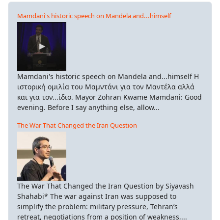
Mamdani's historic speech on Mandela and...himself
Mamdani's historic speech on Mandela and...himself Η
ιστορική ομιλία του Μαμντάνι για τον Μαντέλα αλλά
και για τον...ίδιο. Mayor Zohran Kwame Mamdani: Good
evening. Before I say anything else, allow...
The War That Changed the Iran Question
The War That Changed the Iran Question by Siyavash
Shahabi* The war against Iran was supposed to
simplify the problem: military pressure, Tehran’s
retreat, negotiations from a position of weakness,...