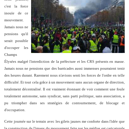
c'est la force
inouïe de ce
mouvement.
Jamais nous ne
pensions qu'il
serait possible
d'occuper les
Champs
Élysées malgré l'interdiction de la préfecture et les CRS présents en masse.
Jamais nous ne pensions que des barricades aussi immenses pourraient tenir
des heures durant. Rarement nous n'avions senti les forces de l'ordre en telle
difficulté. Et tout cela grâce à un mouvement sans aucun organe de direction,
totalement décentralisé. Il est vraiment étonnant de voir comment une foule
totalement autonome, sans syndicat, sans parti politique, sans association, a
pu triompher dans ses stratégies de contournement, de blocage et
d'occupation.
Cette journée sur le terrain avec les gilets jaunes me conforte dans l'idée que
la construction de l'image du mouvement faite par les médias est caricaturale