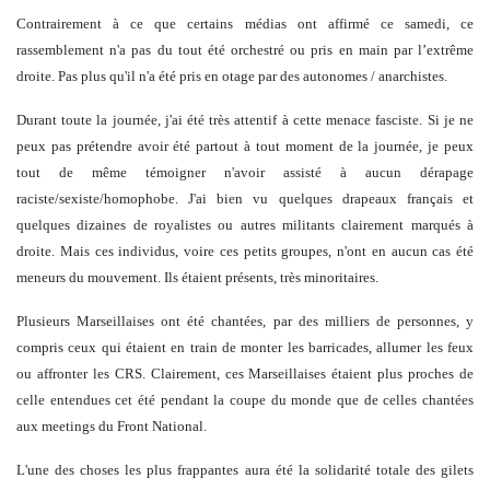
Contrairement à ce que certains médias ont affirmé ce samedi, ce
rassemblement n'a pas du tout été orchestré ou pris en main par l’extrême
droite. Pas plus qu'il n'a été pris en otage par des autonomes / anarchistes.
Durant toute la journée, j'ai été très attentif à cette menace fasciste. Si je ne
peux pas prétendre avoir été partout à tout moment de la journée, je peux
tout de même témoigner n'avoir assisté à aucun dérapage
raciste/sexiste/homophobe. J'ai bien vu quelques drapeaux français et
quelques dizaines de royalistes ou autres militants clairement marqués à
droite. Mais ces individus, voire ces petits groupes, n'ont en aucun cas été
meneurs du mouvement. Ils étaient présents, très minoritaires.
Plusieurs Marseillaises ont été chantées, par des milliers de personnes, y
compris ceux qui étaient en train de monter les barricades, allumer les feux
ou affronter les CRS. Clairement, ces Marseillaises étaient plus proches de
celle entendues cet été pendant la coupe du monde que de celles chantées
aux meetings du Front National.
L'une des choses les plus frappantes aura été la solidarité totale des gilets