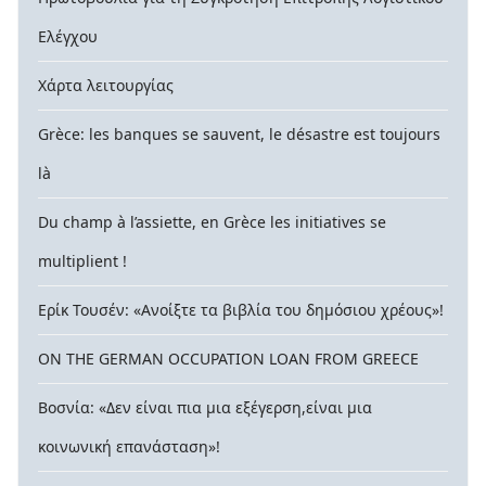
Ελέγχου
Χάρτα λειτουργίας
Grèce: les banques se sauvent, le désastre est toujours
là
Du champ à l’assiette, en Grèce les initiatives se
multiplient !
Ερίκ Τουσέν: «Ανοίξτε τα βιβλία του δημόσιου χρέους»!
ON THE GERMAN OCCUPATION LOAN FROM GREECE
Βοσνία: «Δεν είναι πια μια εξέγερση,είναι μια
κοινωνική επανάσταση»!