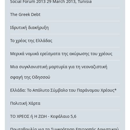
Social Forum 2013 29 March 2013, Tunisia
The Greek Debt
Ιδρυτική διακήρυξη
Το χρέος της Ελλάδας
Μερικά νομικά ερείσματα της ακύρωσης του χρέους
Μια συγκλονιστική μαρτυρία για τη νεοναζιστική
σφαγή της Οδησσού
Ελλάδα: Το Απόλυτο Σύμβολο του Παράνομου Χρέους*
Πολιτική Χάρτα
ΤΟ ΧΡΕΟΣ ή Η ΖΩΗ - Κεφάλαιο 5,6
Πρωτοβουλία για τη Συγκρότηση Επιτροπής Λογιστικού