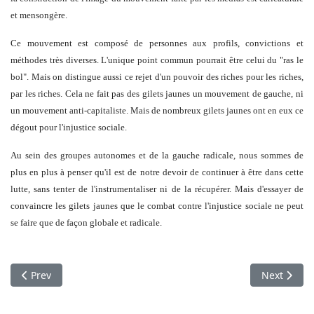
et mensongère.
Ce mouvement est composé de personnes aux profils, convictions et
méthodes très diverses. L'unique point commun pourrait être celui du "ras le
bol". Mais on distingue aussi ce rejet d'un pouvoir des riches pour les riches,
par les riches. Cela ne fait pas des gilets jaunes un mouvement de gauche, ni
un mouvement anti-capitaliste. Mais de nombreux gilets jaunes ont en eux ce
dégout pour l'injustice sociale.
Au sein des groupes autonomes et de la gauche radicale, nous sommes de
plus en plus à penser qu'il est de notre devoir de continuer à être dans cette
lutte, sans tenter de l'instrumentaliser ni de la récupérer. Mais d'essayer de
convaincre les gilets jaunes que le combat contre l'injustice sociale ne peut
se faire que de façon globale et radicale.
Previous article: Gilets jaunes : continuer la mobilisation co
Next articl
Prev
Next