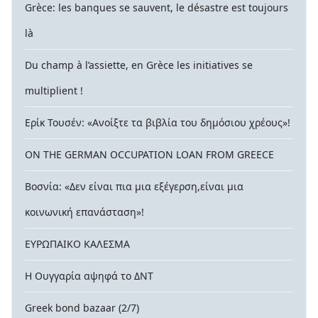
Grèce: les banques se sauvent, le désastre est toujours
là
Du champ à l’assiette, en Grèce les initiatives se
multiplient !
Ερίκ Τουσέν: «Ανοίξτε τα βιβλία του δημόσιου χρέους»!
ON THE GERMAN OCCUPATION LOAN FROM GREECE
Βοσνία: «Δεν είναι πια μια εξέγερση,είναι μια
κοινωνική επανάσταση»!
ΕΥΡΩΠΑΙΚΟ ΚΑΛΕΣΜΑ
Η Ουγγαρία αψηφά το ΔΝΤ
Greek bond bazaar (2/7)