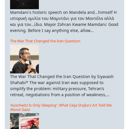
Mamdani's historic speech on Mandela and...himself Η
ιστορική ομιλία του Μαμντάνι για τον Μαντέλα αλλά
και για τον...ίδιο. Mayor Zohran Kwame Mamdani: Good
evening. Before I say anything else, allow...
The War That Changed the Iran Question
The War That Changed the Iran Question by Siyavash
Shahabi* The war against Iran was supposed to
simplify the problem: military pressure, Tehran’s
retreat, negotiations from a position of weakness,...
'Auschwitz Is Only Sleeping': What Ceija Stojka's Art Told Me
About Gaza