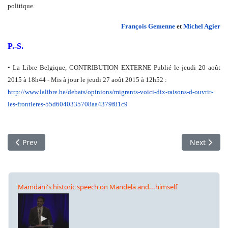
politique.
François Gemenne
et
Michel Agier
P.-S.
• La Libre Belgique, CONTRIBUTION EXTERNE Publié le jeudi 20 août
2015 à 18h44 - Mis à jour le jeudi 27 août 2015 à 12h52 :
http://www.lalibre.be/debats/
opinions/migrants-voici-dix-
raisons-d-ouvrir-
les-
frontieres-
55d6040335708aa4379f81c9
Previous article: The Communist Party vs. China’s Labor Laws
Next artic
Prev
Next
Mamdani's historic speech on Mandela and...himself