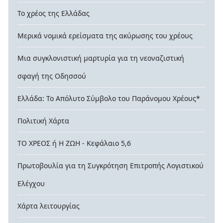
Το χρέος της Ελλάδας
Μερικά νομικά ερείσματα της ακύρωσης του χρέους
Μια συγκλονιστική μαρτυρία για τη νεοναζιστική
σφαγή της Οδησσού
Ελλάδα: Το Απόλυτο Σύμβολο του Παράνομου Χρέους*
Πολιτική Χάρτα
ΤΟ ΧΡΕΟΣ ή Η ΖΩΗ - Κεφάλαιο 5,6
Πρωτοβουλία για τη Συγκρότηση Επιτροπής Λογιστικού
Ελέγχου
Χάρτα λειτουργίας