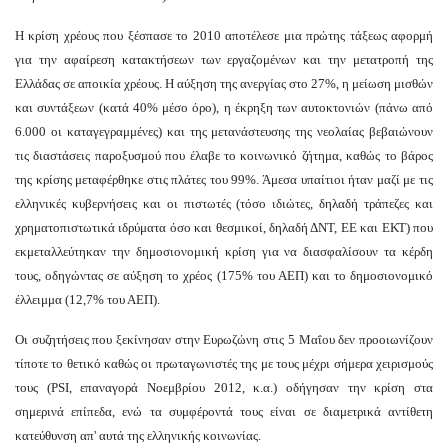
Η κρίση χρέους που ξέσπασε το 2010 αποτέλεσε μια πρώτης τάξεως αφορμή
για την αφαίρεση κατακτήσεων των εργαζομένων και την μετατροπή της
Ελλάδας σε αποικία χρέους. Η αύξηση της ανεργίας στο 27%, η μείωση μισθών
και συντάξεων (κατά 40% μέσο όρο), η έκρηξη των αυτοκτονιών (πάνω από
6.000 οι καταγεγραμμένες) και της μετανάστευσης της νεολαίας βεβαιώνουν
τις διαστάσεις παροξυσμού που έλαβε το κοινωνικό ζήτημα, καθώς το βάρος
της κρίσης μεταφέρθηκε στις πλάτες του 99%. Άμεσα υπαίτιοι ήταν μαζί με τις
ελληνικές κυβερνήσεις και οι πιστωτές (τόσο ιδιώτες, δηλαδή τράπεζες και
χρηματοπιστωτικά ιδρύματα όσο και θεσμικοί, δηλαδή ΔΝΤ, ΕΕ και ΕΚΤ) που
εκμεταλλεύτηκαν την δημοσιονομική κρίση για να διασφαλίσουν τα κέρδη
τους, οδηγώντας σε αύξηση το χρέος (175% του ΑΕΠ) και το δημοσιονομικό
έλλειμμα (12,7% του ΑΕΠ).
Οι συζητήσεις που ξεκίνησαν στην Ευρωζώνη στις 5 Μαΐου δεν προοιωνίζουν
τίποτε το θετικό καθώς οι πρωταγωνιστές της με τους μέχρι σήμερα χειρισμούς
τους (PSI, επαναγορά Νοεμβρίου 2012, κ.α.) οδήγησαν την κρίση στα
σημερινά επίπεδα, ενώ τα συμφέροντά τους είναι σε διαμετρικά αντίθετη
κατεύθυνση απ' αυτά της ελληνικής κοινωνίας.