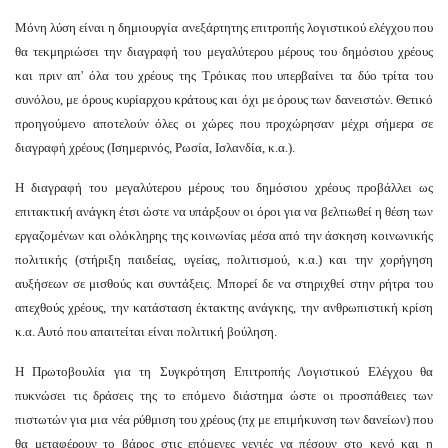
Μόνη λύση είναι η δημιουργία ανεξάρτητης επιτροπής λογιστικού ελέγχου που
θα τεκμηριώσει την διαγραφή του μεγαλύτερου μέρους του δημόσιου χρέους
και πριν απ' όλα του χρέους της Τρόικας που υπερβαίνει τα δύο τρίτα του
συνόλου, με όρους κυρίαρχου κράτους και όχι με όρους των δανειστών. Θετικό
προηγούμενο αποτελούν όλες οι χώρες που προχώρησαν μέχρι σήμερα σε
διαγραφή χρέους (Ισημερινός, Ρωσία, Ισλανδία, κ.α.).
Η διαγραφή του μεγαλύτερου μέρους του δημόσιου χρέους προβάλλει ως
επιτακτική ανάγκη έτσι ώστε να υπάρξουν οι όροι για να βελτιωθεί η θέση των
εργαζομένων και ολόκληρης της κοινωνίας μέσα από την άσκηση κοινωνικής
πολιτικής (στήριξη παιδείας, υγείας, πολιτισμού, κ.α.) και την χορήγηση
αυξήσεων σε μισθούς και συντάξεις. Μπορεί δε να στηριχθεί στην ρήτρα του
απεχθούς χρέους, την κατάσταση έκτακτης ανάγκης, την ανθρωπιστική κρίση
κ.α. Αυτό που απαιτείται είναι πολιτική βούληση.
Η Πρωτοβουλία για τη Συγκρότηση Επιτροπής Λογιστικού Ελέγχου θα
πυκνώσει τις δράσεις της το επόμενο διάστημα ώστε οι προσπάθειες των
πιστωτών για μια νέα ρύθμιση του χρέους (πχ με επιμήκυνση των δανείων) που
θα μεταφέρουν το βάρος στις επόμενες γενιές να πέσουν στο κενό και η