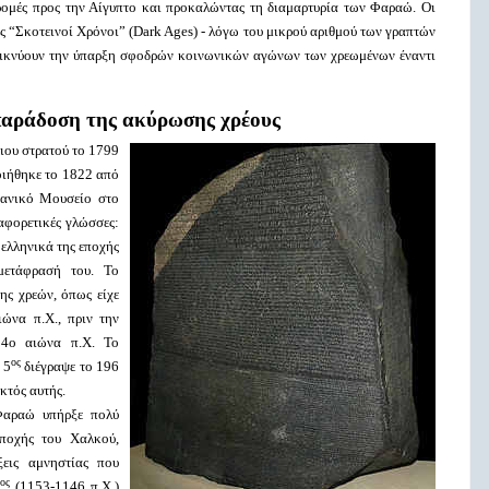
ρομές προς την Αίγυπτο και προκαλώντας τη διαμαρτυρία των Φαραώ. Οι
 “Σκοτεινοί Χρόνοι” (Dark Ages) - λόγω του μικρού αριθμού των γραπτών
δεικνύουν την ύπαρξη σφοδρών κοινωνικών αγώνων των χρεωμένων έναντι
 παράδοση της ακύρωσης χρέους
ιου στρατού το 1799
οιήθηκε το 1822 από
τανικό Μουσείο στο
ιαφορετικές γλώσσες:
 ελληνικά της εποχής
μετάφρασή του. Το
ης χρεών, όπως είχε
ώνα π.Χ., πριν την
 4ο αιώνα π.Χ. Το
ος
 5
διέγραψε το 196
εκτός αυτής.
Φαραώ υπήρξε πολύ
ποχής του Χαλκού,
ξεις αμνηστίας που
ος
(1153-1146 π.Χ.)