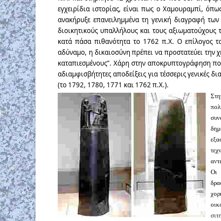
εγχειρίδια ιστορίας, είναι πως ο Χαμουραμπί, όπω
ανακήρυξε επανειλημμένα τη γενική διαγραφή των 
διοικητικούς υπαλλήλους και τους αξιωματούχους 
κατά πάσα πιθανότητα το 1762 π.Χ. Ο επίλογος το
αδύναμο, η δικαιοσύνη πρέπει να προστατεύει την 
καταπιεσμένους”. Χάρη στην αποκρυπτογράφηση π
αδιαμφισβήτητες αποδείξεις για τέσσερις γενικές δ
(το 1792, 1780, 1771 και 1762 π.Χ.).
Στη
πολ
συν
δημ
εξα
τεχ
αντ
Οι 
δρα
χορ
οικ
σιτ