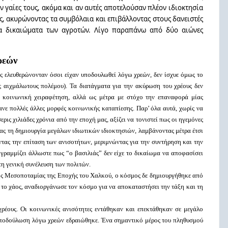
ν γαίες τους, ακόμα και αν αυτές αποτελούσαν πλέον ιδιοκτησία
ές, ακυρώνοντας τα συμβόλαια και επιβάλλοντας στους δανειστές
α δικαιώματα των αγροτών. Λίγο παραπάνω από δύο αιώνες
ρεών
 ελευθερώνονταν όσοι είχαν υποδουλωθεί λόγω χρεών, δεν ίσχυε όμως το
υς αιχμάλωτους πολέμου). Τα διατάγματα για την ακύρωση του χρέους δεν
ν κοινωνική χειραφέτηση, αλλά ως μέτρα με στόχο την επαναφορά μίας
ε πολλές άλλες μορφές κοινωνικής καταπίεσης. Παρ’ όλα αυτά, χωρίς να
ρις χιλιάδες χρόνια από την εποχή μας, αξίζει να τονιστεί πως οι ηγεμόνες
ας τη δημιουργία μεγάλων ιδιωτικών ιδιοκτησιών, λαμβάνοντας μέτρα έτσι
ντας την επίταση των ανισοτήτων, μεριμνώντας για την συντήρηση και την
ραμμίζει άλλωστε πως “ο βασιλιάς” δεν είχε το δικαίωμα να αποφασίσει
τη γενική συνέλευση των πολιτών.
ς Μεσοποταμίας της Εποχής του Χαλκού, o κόσμος δε δημιουργήθηκε από
με το χάος, αναδιοργάνωσε τον κόσμο για να αποκαταστήσει την τάξη και τη
ρέους. Οι κοινωνικές ανισότητες εντάθηκαν και επεκτάθηκαν σε μεγάλο
η υποδούλωση λόγω χρεών εδραιώθηκε. Ένα σημαντικό μέρος του πληθυσμού