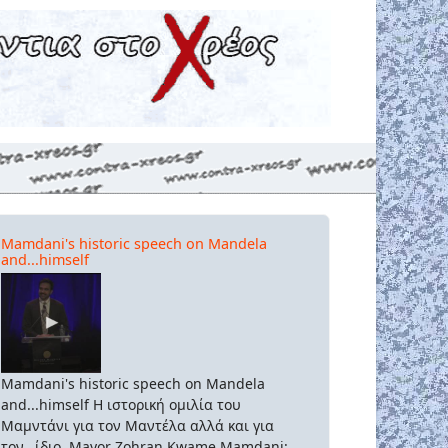
Mamdani's historic speech on Mandela
and...himself
Mamdani's historic speech on Mandela
and...himself Η ιστορική ομιλία του
Μαμντάνι για τον Μαντέλα αλλά και για
τον...ίδιο. Mayor Zohran Kwame Mamdani: