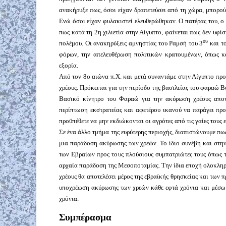
ανακήρυξε πως, όσοι είχαν δραπετεύσει από τη χώρα, μπορού
Ενώ όσοι είχαν φυλακιστεί ελευθερώθηκαν. Ο πατέρας του, ο
πως κατά τη 2η χιλιετία στην Αίγυπτο, φαίνεται πως δεν υφ
ου
πολέμου. Οι ανακηρύξεις αμνηστίας του Ραμσή του 3
και τ
φόρων, την απελευθέρωση πολιτικών κρατουμένων, όπως κα
εξορία.
Από τον 8ο αιώνα π.Χ. και μετά συναντάμε στην Αίγυπτο π
χρέους. Πρόκειται για την περίοδο της βασιλείας του φαραώ Bo
Βασικό κίνητρο του Φαραώ για την ακύρωση χρέους αποτ
περίπτωση εκστρατείας και αφετέρου ικανού να παράγει προ
προϋπέθετε να μην εκδιώκονται οι αγρότες από τις γαίες τους 
Σε ένα άλλο τμήμα της ευρύτερης περιοχής, διαπιστώνουμε πως 
μια παράδοση ακύρωσης των χρεών. Το ίδιο συνέβη και στην
των Εβραίων προς τους πλούσιους συμπατριώτες τους όπως 
αρχαία παράδοση της Μεσοποταμίας. Την ίδια εποχή ολοκληρ
χρέους θα αποτελέσει μέρος της εβραϊκής θρησκείας και των
υποχρέωση ακύρωσης των χρεών κάθε εφτά χρόνια και μέσω τ
χρόνια.
Συμπέρασμα