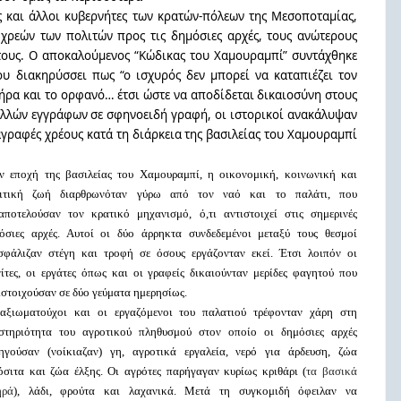
ς και άλλοι κυβερνήτες των κρατών-πόλεων της Μεσοποταμίας,
χρεών των πολιτών προς τις δημόσιες αρχές, τους ανώτερους
τους. Ο αποκαλούμενος “Κώδικας του Χαμουραμπί” συντάχθηκε
υ διακηρύσσει πως “ο ισχυρός δεν μπορεί να καταπιέζει τον
χήρα και το ορφανό… έτσι ώστε να αποδίδεται δικαιοσύνη στους
ολλών εγγράφων σε σφηνοειδή γραφή,
οι ιστορικοί ανακάλυψαν
ιαγραφές χρέους κατά τη διάρκεια της βασιλείας του Χαμουραμπί
ν εποχή της βασιλείας του Χαμουραμπί, η οικονομική, κοινωνική και
ιτική ζωή διαρθρωνόταν γύρω από τον ναό και το παλάτι, που
αποτελούσαν τον κρατικό μηχανισμό, ό,τι αντιστοιχεί στις σημερινές
όσιες αρχές. Αυτοί οι δύο άρρηκτα συνδεδεμένοι μεταξύ τους θεσμοί
σφάλιζαν στέγη και τροφή σε όσους εργάζονταν εκεί. Έτσι λοιπόν οι
νίτες, οι εργάτες όπως και οι γραφείς δικαιούνταν μερίδες φαγητού που
ιστοιχούσαν σε δύο γεύματα ημερησίως.
αξιωματούχοι και οι εργαζόμενοι του παλατιού τρέφονταν χάρη στη
στηριότητα του αγροτικού πληθυσμού στον οποίο οι δημόσιες αρχές
ηγούσαν (νοίκιαζαν) γη, αγροτικά εργαλεία, νερό για άρδευση, ζώα
όσιτα και ζώα έλξης. Οι αγρότες παρήγαγαν κυρίως κριθάρι (
τα βασικά
ηρά
), λάδι, φρούτα και λαχανικά. Μετά τη συγκομιδή όφειλαν να