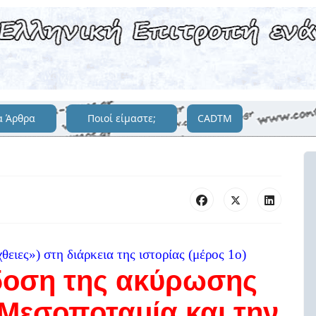
α Άρθρα
Ποιοί είμαστε;
CADTM
θειες») στη διάρκεια της ιστορίας (μέρος 1ο)
οση της ακύρωσης
 Μεσοποταμία και την