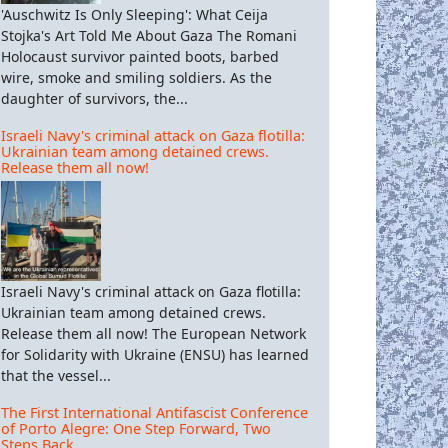
'Auschwitz Is Only Sleeping': What Ceija
Stojka's Art Told Me About Gaza The Romani
Holocaust survivor painted boots, barbed
wire, smoke and smiling soldiers. As the
daughter of survivors, the...
Israeli Navy's criminal attack on Gaza flotilla:
Ukrainian team among detained crews.
Release them all now!
Israeli Navy's criminal attack on Gaza flotilla:
Ukrainian team among detained crews.
Release them all now! The European Network
for Solidarity with Ukraine (ENSU) has learned
that the vessel...
The First International Antifascist Conference
of Porto Alegre: One Step Forward, Two
Steps Back