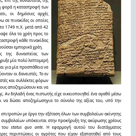
ς. Επί της δυναστείας της
η φορά η καταστροφή των
τι, οι δημόσιες αρχές
ω σε πινακίδες οι οποίες
το 1749 π.Χ. μετά από 42
ραψε όλα τα χρέη προς το
αταστροφή κάθε πινακίδας
ρούσαν εμπορικά χρέη.
ς της δυναστείας των
ήρυξε μία πολύ λεπτομερή
αι για μία προσπάθεια να
ονταν οι δανειστές. Το εν
ιστές και συλλέκτες φόρων
 τους αποζημιώσουν και να
ης. Αν δηλαδή ένας πιστωτής είχε οικειοποιηθεί ένα αγαθό μέσω
ι να δώσει αποζημίωσηγια το σύνολο της αξίας του, υπό την
 επιτροπών με έργο την εξέταση όλων των συμβολαίων ακίνητης
ν συμβολαίων υπόκεινται στην προκήρυξη της ακύρωσης χρέους
, του
status quo ante.
Η εφαρμογή αυτού του διατάγματος
ερες περιπτώσεις οι αγρότες που είχαν εξαπατηθεί από τους