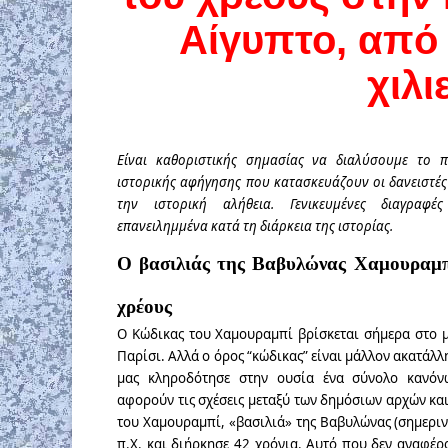
Αίγυπτο, από 
χιλι
Είναι καθοριστικής σημασίας να διαλύσουμε το 
ιστορικής αφήγησης που κατασκευάζουν οι δανειστέ
την ιστορική αλήθεια. Γενικευμένες διαγραφ
επανειλημμένα κατά τη διάρκεια της ιστορίας.
Ο βασιλιάς της Βαβυλώνας Χαμουραμπί
χρέους
Ο Κώδικας του Χαμουραμπί βρίσκεται σήμερα στο 
Παρίσι. Αλλά ο όρος “κώδικας” είναι μάλλον ακατάλ
μας κληροδότησε στην ουσία ένα σύνολο κανό
αφορούν τις σχέσεις μεταξύ των δημόσιων αρχών και
του Χαμουραμπί, «βασιλιά» της Βαβυλώνας (σημερινό
π.Χ. και διήρκησε 42 χρόνια. Αυτό που δεν αναφέ