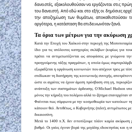
δανειστές, εξακολουθούσαν να εργάζονται στις πρώη
του δανειστή. Από εδώ και στο εξής οι δημόσιες αρχ
την αποζημίωση των θυμάτων, αποκαθιστούσαν τ
αργότερα, η κατάσταση θα επιδεινωνόταν ξανά.
Τα όρια των μέτρων για την ακύρωση χ
Κατά την Εποχή του Χαλκού στην περιοχή της Μεσοποταμίας
ίδιο για τις υπόλοιπες κατηγορίες σκλάβων (κυρίως για το
πρέπει να αντιμετωπίζονται ως αποφάσεις με γνώμονα τη
προηγούμενης τάξης πραγμάτων, η οποία όμως συμπεριλάμβαν
εξωραΐζεται η οργάνωση κοινωνιών που απέχουν τρεις με τέσσε
επιδίωκαν τη διατήρηση της κοινωνικής συνοχής, αποτρέποντ
ώστε οι αγρότες να έχουν άμεση πρόσβαση στη γη, περιορίζο
ανάπτυξη των συστημάτων άρδευσης. Ο Michael Hudson υπογ
μόνος την κήρυξη του πολέμου αλλά το ζήτημα επανερχόταν σ
Φαίνεται πως σύμφωνα με την κοσμοθεωρία των κατοίκων τη
κάποιον θεό. Αντιθέτως, ο Κυβερνήτης (ruler), αντιμέτωπος 
δικαιοσύνη.
Μετά το 1400 π.Χ. δεν εντοπίζουμε πλέον καμία ακύρωση χ
βαθμό. Οι γαίες έγιναν βορά της μεγάλης ιδιοκτησίας και 