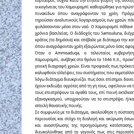
εορτασμοί, συχνά κατά την ετήσια γιορτή της άνοιξη
οικογένειας του Χαμουραμπί καθιερώθηκε για πρώτ
πινακίδων όπου αναγράφονταν τα χρέη. Πράγμα
τηρούσαν αναλυτικούς λογαριασμούς των χρεών πάν
φυλάσσονταν μέσα στον ναό. Ο Χαμουραμπί πέθανε 
χρόνια βασιλείας. Ο διάδοχός του Samsuiluna, διέγ
κράτος (τα δημόσια) και επέβαλε με διάταγμα την κ
όπου αναγράφονταν χρέη εξαιρώντας μόνο όσες αφο
Όταν ο Ammisaduqa, ο τελευταίος κυβερνήτη
Χαμουραμπί, ανέβηκε στο θρόνο το 1646 π.Χ., προκ
γενική διαγραφή χρεών. Είναι προφανές πως πρόκειτ
καλυφθούν ελλείψεις του συστήματος που εκμεταλλεύ
λόγω διάταγμα διευκρινίζει πως όσοι επίσημοι δανε
έχουν εκδιώξει αγρότες από τη γη τους, οφείλουν να
τους επιστρέψουν τα αγαθά τους, επί ποινή εκτέλεσ
εξαναγκασμού, υποχρεούταν να το επιστρέψει ή/κα
απειλή θανατικής ποινής.
Σε συμφωνία με το διάταγμα, ακολούθησε η σύσταση
περιουσίας και στόχο τη διαλογή και ακύρωση όσω
και αναστήλωσης της προηγούμενης κατάστασης
διευκολύνθηκε από το γεγονός πως στις περισσότ