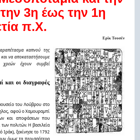
την 3η έως την 1η
ετία π.Χ.
Ερίκ Τουσέν
παραπέτασμα καπνού της
ς και να αποκαταστήσουμε
ές χρεών έχουν συμβεί
 και οι διαγραφές
μουσείο του Λούβρου στο
ληλος, αφού ο Χαμουραμπί
νων και αποφάσεων που
 των πολιτών. Η βασιλεία
 Ιράκ), ξεκίνησε το 1792
ρουν όμως τα περισσότερα