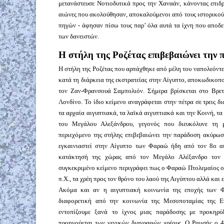
μετανάστευσε Νοτιοδυτικά προς την Χαναάν, κάνοντας επιδ
αιώνες που ακολούθησαν, αποκαλούμενοι από τους ιστορικούς
πηγών - άφησαν πίσω τους παρ’ όλα αυτά τα ίχνη που απο
των δανειστών.
Η στήλη της Ροζέτας επιβεβαιώνει την
Η στήλη της Ροζέτας που αρπάχθηκε από μέλη του ναπολεόντε
κατά τη διάρκεια της εκστρατείας στην Αίγυπτο, αποκωδικοπ
τον Ζαν-Φρανσουά Σαμπολιόν. Σήμερα βρίσκεται στο Βρε
Λονδίνο. Το ίδιο κείμενο αναγράφεται στην πέτρα σε τρεις δ
τα αρχαία αιγυπτιακά, τα λαϊκά αιγυπτιακά και την Κοινή, τα
του Μεγάλου Αλεξάνδρου, γεγονός που διευκόλυνε τη 
περιεχόμενο της στήλης επιβεβαιώνει την παράδοση ακύρωσ
εγκαινιαστεί στην Αίγυπτο των Φαραώ ήδη από τον 8ο αι
κατάκτησή της χώρας από τον Μεγάλο Αλέξανδρο τον
συγκεκριμένο κείμενο περιγράφει πως ο Φαραώ Πτολεμαίος ο
π.Χ., τα χρέη προς τον θρόνο του λαού της Αιγύπτου αλλά και 
Ακόμα και αν η αιγυπτιακή κοινωνία της εποχής των 
διαφορετική από την κοινωνία της Μεσοποταμίας της Ε
εντοπίζουμε ξανά το ίχνος μιας παράδοσης με προκηρύ
προηγούνται των γενικών διαγραφών χρέους. Ο Ραμσής ο 4