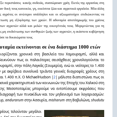
 Σε περιστάσεις κακής σοδειάς, συσσώρευαν χρέη. Εκτός της εργασίας στη
ίχαν δική τους κατοικία, γη, οικόσιτα ζώα και αγροτικά εργαλεία. Μία άλλη
ς αγρότες οι ανώτεροι υπάλληλοι και οι αξιωματούχοι επιδιώκοντας να
ίπτωση μη εξόφλησης των χρεών. Η αδυναμία αποπληρωμής του χρέους
των αγροτών αλλά και μελών της οικογένειάς τους. Μεριμνώντας για τη
ης μη επιδείνωσης των συνθηκών ζωής των αγροτών, η εκάστοτε κυβέρνηση
ύσε τα δικαιώματα τους.
οταμία εκτείνονται σε ένα διάστημα 1000 ετών
ιορίζονται χρονικά στη βασιλεία του Χαμουραμπί, αλλά και
εικνύουν πως οι παλαιότερες σεισάχθειες χρονολογούνται το
ουραμπί, στην πόλη Λαγκάς (Σουμερία), ενώ οι νεότερες το 1.400
 με ακρίβεια συνολικά τριάντα γενικές διαγραφές χρέους στη
αι 1.400 π.Χ. Ο MichaelHudson |
2
| μάλιστα διαπιστώνει πως οι
ασικά χαρακτηριστικά των κοινωνιών της Εποχής του Χαλκού στη
 της Μεσοποταμίας μπορούμε να εντοπίσουμε εκφράσεις που
η διαγραφή των πινακίδων και τον μηδενισμό των λογαριασμών:
υρ,
andurarum
στην Aσσυρία,
misharum
στη Βαβυλώνα,
shudutu
ρέους τελούνταν μεγάλοι