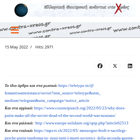
15 May 2022
Hits: 2971
Το ίδιο άρθρο και στα ρωσικά:
https://teletype.in/@
femantiwarresistance/soviet?
utm_source=teletype&utm_
medium=telegram&utm_campaign=
notice_article
Και στα αγγλικά:
https://www.counterpunch.org/
2022/05/23/why-does-
putin-
make-all-the-soviet-dead-of-
the-second-world-war-russians/
Και στα γαλλικά:
http://www.europe-solidaire.
org/spip.php?article62513
Και στα ιταλικά:
https://mps-ti.ch/2022/05/ menzogne-frodi-e-sacrilegi-
perche-putin-trasforma-in- russi-tutti-i-morti-sovietici- della-seconda-guerra-