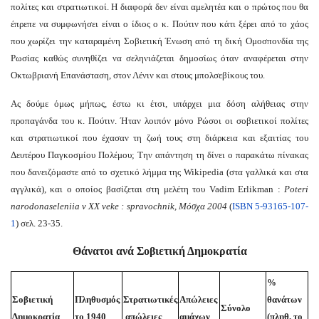
πολίτες και στρατιωτικοί. Η διαφορά δεν είναι αμελητέα και ο πρώτος που θα
έπρεπε να συμφωνήσει είναι ο ίδιος ο κ. Πούτιν που κάτι ξέρει από το χάος
που χωρίζει την καταραμένη Σοβιετική Ένωση από τη δική Ομοσπονδία της
Ρωσίας καθώς συνηθίζει να σεληνιάζεται δημοσίως όταν αναφέρεται στην
Οκτωβριανή Επανάσταση, στον Λένιν και στους μπολσεβίκους του.
Ας δούμε όμως μήπως, έστω κι έτσι, υπάρχει μια δόση αλήθειας στην
προπαγάνδα του κ. Πούτιν. Ήταν λοιπόν μόνο Ρώσοι οι σοβιετικοί πολίτες
και στρατιωτικοί που έχασαν τη ζωή τους στη διάρκεια και εξαιτίας του
Δευτέρου Παγκοσμίου Πολέμου; Την απάντηση τη δίνει ο παρακάτω πίνακας
που δανειζόμαστε από το σχετικό λήμμα της Wikipedia (στα γαλλικά και στα
αγγλικά), και ο οποίος βασίζεται στη μελέτη του Vadim Erlikman :
Poteri
narodonaseleniia v XX veke : spravochnik,
Μόσχα 2004
(
ISBN
5-93165-107-
1
) σελ. 23-35.
Θάνατοι ανά Σοβιετική Δημοκρατία
%
Σοβιετική
Πληθυσμός
Στρατιωτικές
Απώλειες
θανάτων
Σύνολο
Δημοκρατία
το 1940
απώλειες
αμάχων
(πληθ. το