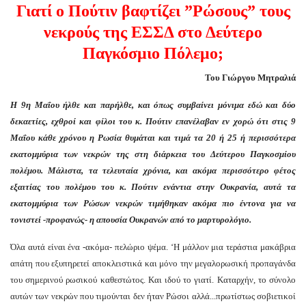
Γιατί ο Πούτιν βαφτίζει ”Ρώσους” τους
νεκρούς της ΕΣΣΔ στο
Δεύτερο
Παγκόσμιο Πόλεμο;
Του Γιώργου Μητραλιά
Η 9η Μαΐου ήλθε και παρήλθε, και όπως συμβαίνει μόνιμα εδώ και δύο
δεκαετίες, εχθροί και φίλοι του κ. Πούτιν επανέλαβαν εν χορώ ότι στις 9
Μαΐου κάθε χρόνου η Ρωσία θυμάται και τιμά τα 20 ή 25 ή περισσότερα
εκατομμύρια των νεκρών της στη διάρκεια του Δεύτερου Παγκοσμίου
πολέμου. Μάλιστα, τα τελευταία χρόνια, και ακόμα περισσότερο φέτος
εξαιτίας του πολέμου του κ. Πούτιν ενάντια στην Ουκρανία, αυτά τα
εκατομμύρια των Ρώσων νεκρών τιμήθηκαν ακόμα πιο έντονα για να
τονιστεί -προφανώς- η απουσία Ουκρανών από το μαρτυρολόγιο.
Όλα αυτά είναι ένα -ακόμα- πελώριο ψέμα. ‘Η μάλλον μια τεράστια μακάβρια
απάτη που εξυπηρετεί αποκλειστικά και μόνο την μεγαλορωσική προπαγάνδα
του σημερινού ρωσικού καθεστώτος. Και ιδού το γιατί. Καταρχήν, το σύνολο
αυτών των νεκρών που τιμούνται δεν ήταν Ρώσοι αλλά...πρωτίστως σοβιετικοί