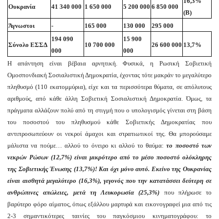
16,3%
Ουκρανία
41 340 000
1 650 000
5 200 000
6 850 000
(B)
Άγνωστοι
-
165 000
130 000
295 000
194 090
15 900
Σύνολο ΕΣΣΔ
10 700 000
26 600 000
13,7%
000
000
Η απάντηση είναι βέβαια αρνητική. Φυσικά, η Ρωσική Σοβιετική
Ομοσπονδιακή Σοσιαλιστική Δημοκρατία, έχοντας τότε μακράν το μεγαλύτερο
πληθυσμό (110 εκατομμύρια), είχε και τα περισσότερα θύματα, σε απόλυτους
αριθμούς, από κάθε άλλη Σοβιετική Σοσιαλιστική Δημοκρατία. Όμως, τα
πράγματα αλλάζουν πολύ από τη στιγμή που ο υπολογισμός γίνεται στη βάση
του ποσοστού του πληθυσμού κάθε Σοβιετικής Δημοκρατίας που
αντιπροσωπεύουν οι νεκροί άμαχοι και στρατιωτικοί της. Θα μπορούσαμε
μάλιστα να πούμε… αλλού το όνειρο κι αλλού το θαύμα:
το ποσοστό των
νεκρών Ρώσων (12,7%) είναι μικρότερο από το μέσο
ποσοστό ολόκληρης
της Σοβιετικής Ένωσης (13,7%)! Και όχι μόνο αυτό. Εκείνο της Ουκρανίας
είναι αισθητά μεγαλύτερο (16,3%), γεγονός που την κατατάσσει δεύτερη σε
ανθρώπινες απώλειες, μετά τη Λευκορωσία
(25,3%)
που πλήρωσε το
βαρύτερο φόρο αίματος, όπως εξάλλου μαρτυρά και εικονογραφεί μια από τις
2-3 σημαντικότερες ταινίες του παγκόσμιου κινηματογράφου: το