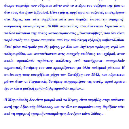
άσπρο τ
σ
εμπέρι
που
οδύρεται
πάνω από το πτώμα του συζύγου της
(και οι
δυο τους δεν ήταν Εβραίοι).
Πέντε μήνες αργότερα, οι ναζιστές επ
ιστρέφουν
στο Κερτς, και τότε
συ
μβαίνει
κάτι που θυμίζει έντονα τη σημερινή
ουκρανική επικαιρότητα: 10.000 στρατι
ώτες
του Κόκκινου Στρατού και
πολλοί κάτοικοι της πόλης καταφεύγουν στις „”κατακόμβες”, που δεν είναι
παρά στοές που έχουν απομείνει από την παλιότερη εξόρυξη ασβεστόλιθου.
Εκεί μέσα
πολεμούν
για έξι μήνες,
με όλο και λιγότερα τρόφιμα, νερό και
πολεμοφόδια,
και αντιστέκονται
στ
ι
ς συνεχείς
επιθέσεις
του εχθρού,
στον
οποίο προκαλούν τεράστιες απώλειες, ενώ ταυτόχρονα απασχολούν
σημαντικές δυνάμεις του που
προορίζονταν για άλλα πολεμικά μέτωπα.
Η
αντίσταση τους συνεχίζεται μέχρι τον Οκτώβρη του 1942, και κάμπτεται
μόνον όταν οι Γερμαν
ικές δυνάμεις
πλημμυρίζουν τις στοές, αφού πρώτα
έχουν κάνει
μαζική
χρήση δηλητηριωδών αερίων…
Η Μαριούπολη
δεν
είναι
μακριά
από το Κερτς,
είναι
α
κριβώς
σ
την
απέναντι
ακτή
τ
ης
Αζοφικ
ή
ς
θάλασσα
ς
, και αν όλα τα παραπάνω σας θυμίζουν
κάτι
από
τη σημερινή
τραγική
επικαιρότητα, δεν έχετε κάνει λάθος...