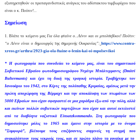
εξυπηρετηθούν οι προπαγανδιστικές ανάγκες του αδίστακτου τυμβωρύχου που
είναι ο κ. Πούτιν!...
Σημείωση
1. Βλέπε το κείμενο μας
Για όλα φταίνε ο...Λένιν και οι μπολσεβίκοι! Πούτιν:
“ο Λένιν είναι ο δημιουργός της σημερινής Ουκρανίας”:
https://www.contra-
xreos.gr/
arthra/2923-gia-ola-ftaine-o-
lenin-kai-oi-mpolsevikoi
*
Η
φωτογραφία που συνοδεύει το κείμενο μας, είναι του
σημαντικού
Σοβιετικού
Εβραίου
φωτοδημοσιογράφου Ντμίτρι Μπάλτερμαντς (Dmitri
Baltermants)
και έχει τη δική της τραγική ιστορία. Τραβήχτηκε το
ν
Ιανουάριο του
1942, στο Κέρτς της
πολύπαθης
Κριμαίας,
αμέσως μετά την
πρώτη
αποχώρηση
της Βέρμαχτ και την αποκάλυψη
των πτωμάτων
των
5000 Εβραίων
που είχαν σφαγιαστεί σε μια χαράδρα έξω από
τη
ν
πόλη,
αλλά
και
εκείνων
πολλ
ών σοβιετικών παρτιζάνων που είχαν και αυτοί εκτελεστεί
από τα διαβόητα
ναζιστικά
Ei
n
sa
t
z
kommando. Στη φωτογραφία που
δημοσιεύτηκε μόλις το 1965 και
έμεινε στην ιστορία με το όνομα
”Συμφορά”, βλέπουμε τους επιζήσαντες συγγενείς
τη στιγμή που
ανακαλύπτουν τους νεκρούς τους,
και σε πρώτο πλάνο
τη γυναίκα με το