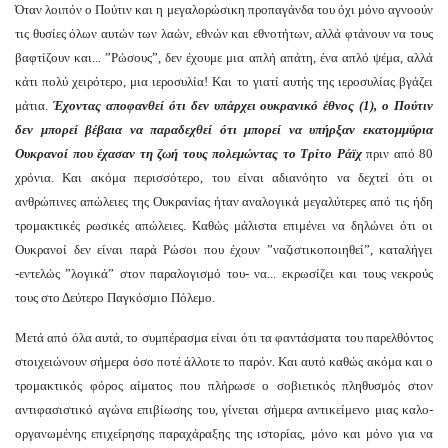
Όταν λοιπόν ο Πούτιν και η μεγαλορώσικη προπαγάνδα του όχι μόνο αγνοούν
τις θυσίες όλων αυτών των λαών, εθνών και εθνοτήτων, αλλά φτάνουν να τους
βαφτίζουν και... ”Ρώσους”, δεν έχουμε μια απλή απάτη, ένα απλό ψέμα, αλλά
κάτι πολύ χειρότερο, μια ιεροσυλία! Και το γιατί αυτής της ιεροσυλίας βγάζει
μάτια.
Έχοντας αποφανθεί ότι δεν υπάρχει ουκρανικό έθνος (1), ο Πούτιν
δεν μπορεί βέβαια να παραδεχθεί ότι μπορεί να υπήρξαν εκατομμύρια
Ουκρανοί που έχασαν τη ζωή τους πολεμώντας το Τρίτο Ράϊχ
πριν από 80
χρόνια. Και ακόμα περισσότερο, του είναι αδιανόητο να δεχτεί ότι οι
ανθρώπινες απώλειες της Ουκρανίας ήταν αναλογικά μεγαλύτερες από τις ήδη
τρομακτικές ρωσικές απώλειες. Καθώς μάλιστα επιμένει να δηλώνει ότι οι
Ουκρανοί δεν είναι παρά Ρώσοι που έχουν ”ναζιστικοποιηθεί”, καταλήγει
-εντελώς ”λογικά” στον παραλογισμό του- να... εκρωσίζει και τους νεκρούς
τους στο Δεύτερο Παγκόσμιο Πόλεμο.
Μετά από όλα αυτά, το συμπέρασμα είναι ότι τα φαντάσματα του παρελθόντος
στοιχειώνουν σήμερα όσο ποτέ άλλοτε το παρόν. Και αυτό καθώς ακόμα και ο
τρομακτικός φόρος αίματος που πλήρωσε ο σοβιετικός πληθυσμός στον
αντιφασιστικό αγώνα επιβίωσης του, γίνεται σήμερα αντικείμενο μιας καλο-
οργανωμένης επιχείρησης παραχάραξης της ιστορίας, μόνο και μόνο για να