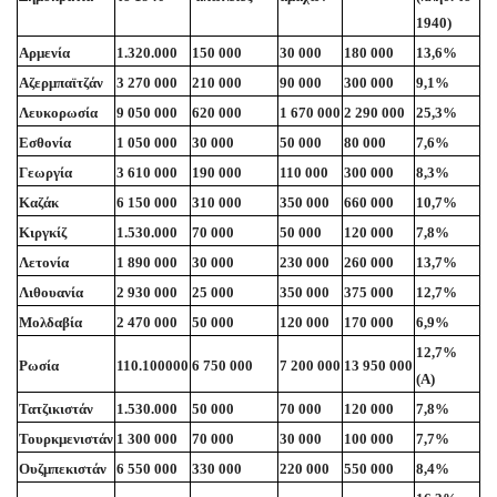
1940)
Αρμενία
1.320.000
150 000
30 000
180 000
13,6%
Αζερμπαϊτζάν
3 270 000
210 000
90 000
300 000
9,1%
Λευκορωσία
9 050 000
620 000
1 670 000
2 290 000
25,3%
Εσθονία
1 050 000
30 000
50 000
80 000
7,6%
Γεωργία
3 610 000
190 000
110 000
300 000
8,3%
Καζάκ
6 150 000
310 000
350 000
660 000
10,7%
Κιργκίζ
1.530.000
70 000
50 000
120 000
7,8%
Λετονία
1 890 000
30 000
230 000
260 000
13,7%
Λιθουανία
2 930 000
25 000
350 000
375 000
12,7%
Μολδαβία
2 470 000
50 000
120 000
170 000
6,9%
12,7%
Ρωσία
110.100000
6 750 000
7 200 000
13 950 000
(A)
Τατζικιστάν
1.530.000
50 000
70 000
120 000
7,8%
Τουρκμενιστάν
1 300 000
70 000
30 000
100 000
7,7%
Ουζμπεκιστάν
6 550 000
330 000
220 000
550 000
8,4%