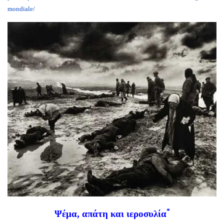
mondiale/
*
Ψέμα, απάτη και ιεροσυλία