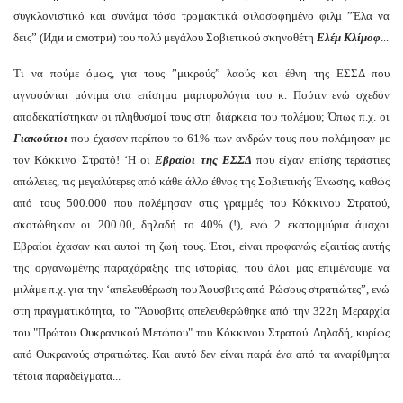
συγκλονιστικό και συνάμα τόσο τρομακτικά φιλοσοφημένο φιλμ ”Έλα να
δεις” (Иди и смотри) του πολύ μεγάλου Σοβιετικού σκηνοθέτη
Ελέμ Κλίμοφ
...
Τι να πούμε όμως, για τους ”μικρούς” λαούς και έθνη της ΕΣΣΔ που
αγνοούνται μόνιμα στα επίσημα μαρτυρολόγια του κ. Πούτιν ενώ σχεδόν
αποδεκατίστηκαν οι πληθυσμοί τους στη διάρκεια του πολέμου; Όπως π.χ. οι
Γιακούτιοι
που έχασαν περίπου το 61% των ανδρών τους που πολέμησαν με
τον Κόκκινο Στρατό! ‘Η οι
Εβραίοι της ΕΣΣΔ
που είχαν επίσης τεράστιες
απώλειες, τις μεγαλύτερες από κάθε άλλο έθνος της Σοβιετικής Ένωσης, καθώς
από τους 500.000 που πολέμησαν στις γραμμές του Κόκκινου Στρατού,
σκοτώθηκαν οι 200.00, δηλαδή το 40% (!), ενώ 2 εκατομμύρια άμαχοι
Εβραίοι έχασαν και αυτοί τη ζωή τους. Έτσι, είναι προφανώς εξαιτίας αυτής
της οργανωμένης παραχάραξης της ιστορίας, που όλοι μας επιμένουμε να
μιλάμε π.χ. για την ‘απελευθέρωση του Άουσβιτς από Ρώσους στρατιώτες”, ενώ
στη πραγματικότητα, το ”Άουσβιτς απελευθερώθηκε από την 322η Μεραρχία
του "Πρώτου Ουκρανικού Μετώπου" του Κόκκινου Στρατού. Δηλαδή, κυρίως
από Ουκρανούς στρατιώτες. Και αυτό δεν είναι παρά ένα από τα αναρίθμητα
τέτοια παραδείγματα...