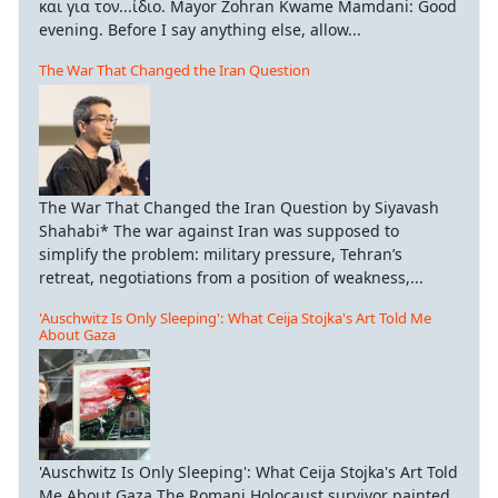
και για τον...ίδιο. Mayor Zohran Kwame Mamdani: Good
evening. Before I say anything else, allow...
The War That Changed the Iran Question
The War That Changed the Iran Question by Siyavash
Shahabi* The war against Iran was supposed to
simplify the problem: military pressure, Tehran’s
retreat, negotiations from a position of weakness,...
'Auschwitz Is Only Sleeping': What Ceija Stojka's Art Told Me
About Gaza
'Auschwitz Is Only Sleeping': What Ceija Stojka's Art Told
Me About Gaza The Romani Holocaust survivor painted