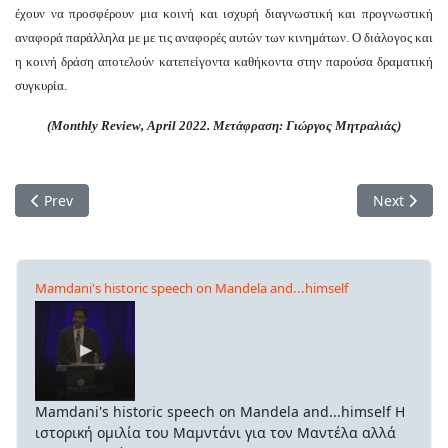
έχουν να προσφέρουν μια κοινή και ισχυρή διαγνωστική και προγνωστική
αναφορά παράλληλα με με τις αναφορές αυτών των κινημάτων. Ο διάλογος και
η κοινή δράση αποτελούν κατεπείγοντα καθήκοντα στην παρούσα δραματική
συγκυρία.
(
Monthly Review, April 2022. Μετάφραση: Γιώργος Μητραλιάς)
Previous article: Η πουτινίζουσα αριστερά, οι τερατολογίες τ
Next artic
Prev
Next
Mamdani's historic speech on Mandela and...himself
Mamdani's historic speech on Mandela and...himself Η
ιστορική ομιλία του Μαμντάνι για τον Μαντέλα αλλά