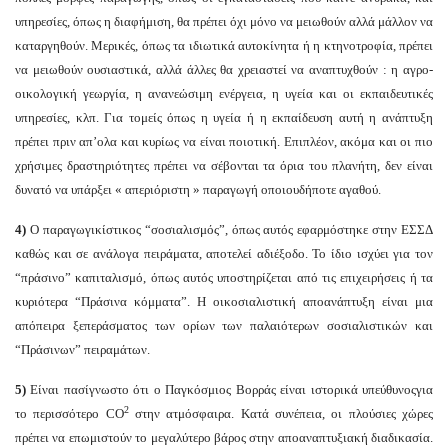
υπηρεσίες, όπως η διαφήμιση, θα πρέπει όχι μόνο να μειωθούν αλλά μάλλον να
καταργηθούν. Μερικές, όπως τα ιδιωτικά αυτοκίνητα ή η κτηνοτροφία, πρέπει
να μειωθούν ουσιαστικά, αλλά άλλες θα χρειαστεί να αναπτυχθούν : η αγρο-
οικολογική γεωργία, η ανανεώσιμη ενέργεια, η υγεία και οι εκπαιδευτικές
υπηρεσίες, κλπ. Για τομείς όπως η υγεία ή η εκπαίδευση αυτή η ανάπτυξη
πρέπει πριν απ’ολα και κυρίως να είναι ποιοτική. Επιπλέον, ακόμα και οι πιο
χρήσιμες δραστηριότητες πρέπει να σέβονται τα όρια του πλανήτη, δεν είναι
δυνατό να υπάρξει « απεριόριστη » παραγωγή οποιουδήποτε αγαθού.
4)
Ο παραγωγικίστικος “σοσιαλισμός”, όπως αυτός εφαρμόστηκε στην ΕΣΣΔ
καθώς και σε ανάλογα πειράματα, αποτελεί αδιέξοδο. Το ίδιο ισχύει για τον
“πράσινο” καπιταλισμό, όπως αυτός υποστηρίζεται από τις επιχειρήσεις ή τα
κυριότερα “Πράσινα κόμματα”. Η οικοσιαλιστική αποανάπτυξη είναι μια
απόπειρα ξεπεράσματος των ορίων των παλαιότερων σοσιαλιστικών και
“Πράσινων” πειραμάτων.
5)
Είναι πασίγνωστο ότι ο Παγκόσμιος Βορράς είναι ιστορικά υπεύθυνοςγια
2
το περισσότερο CO
στην ατμόσφαιρα. Κατά συνέπεια, οι πλούσιες χώρες
πρέπει να επωμιστούν το μεγαλύτερο βάρος στην αποαναπτυξιακή διαδικασία.