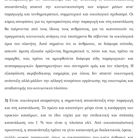
αποανάπτυξη απαιτεί την κοινωνικοποίηση των κύριων μέσων ανα/
παραγωγής και τονδημοκρατικό, συμμετοχικό και οικολογικό σχεδιασμό. Οι
κύριες αποφάσεις για τις προτεραιότητες στην παραγωγή και στη κατανάλωση
θα παίρνονται από τους ίδιους τους ανθρώπους, για να ικανοποιούν τις
πραγματικές κοινωνικές ανάγκες ενώ ταυτόχρονα θα σέβονται τα οικολογικά
όρια του πλανήτη. Αυτό σημαίνει ότι οι άνθρωποι, σε διάφορα επίπεδα,
ασκούν άμεση εξουσία ορίζοντας δημοκρατικά τι, πόσο και πως πρέπει να
παραχθεί, πώς πρέπει να αμειφθούντα διάφορα είδη παραγωγικών και
αναπαραγωγικών δραστηριοτήτων που συντηρούν εμάς και τον πλανήτη. Η
εξασφάλιση ακριβοδίκαιης ευημερίας για όλους δεν απαιτεί οικονομική
ανάπτυξη αλλά μάλλον την αλλαγή τουτρόπου οργάνωσης της οικονομίας και
αναδιανομής του κοινωνικού πλούτου.
3)
Είναι οικολογικά απαραίτητη η σημαντική αποανάπτυξη στην παραγωγή
και στη κατανάλωση. Το πρώτο και κατεπείγον μέτρο είναι η κατάργηση των
ορυκτών καυσίμων, και το ίδιο ισχύει για την επιδεικτική και σπάταλη
κατανάλωση του 1 % που είναι η πλούσια ελίτ. Από οικοσοσιαλιστική
προοπτική, η αποανάπτυξη πρέπει να γίνει κατανοητή με διαλεκτικούς όρους :
πολλές μορφές παραγωγής, όπως οι εγκαταστάσεις που καίνε άνθρακα, και