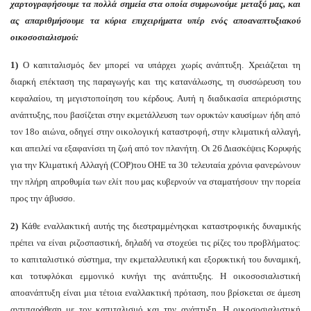
χαρτογραφήσουμε τα πολλά σημεία στα οποία συμφωνούμε μεταξύ μας, και
ας απαριθμήσουμε τα κύρια επιχειρήματα υπέρ ενός αποαναπτυξιακού
οικοσοσιαλισμού:
1)
Ο καπιταλισμός δεν μπορεί να υπάρχει χωρίς ανάπτυξη. Χρειάζεται τη
διαρκή επέκταση της παραγωγής και της κατανάλωσης, τη συσσώρευση του
κεφαλαίου, τη μεγιστοποίηση του κέρδους. Αυτή η διαδικασία απεριόριστης
ανάπτυξης, που βασίζεται στην εκμετάλλευση των ορυκτών καυσίμων ήδη από
τον 18ο αιώνα, οδηγεί στην οικολογική καταστροφή, στην κλιματική αλλαγή,
και απειλεί να εξαφανίσει τη ζωή από τον πλανήτη. Οι 26 Διασκέψεις Κορυφής
για την Κλιματική Αλλαγή (COP)του ΟΗΕ τα 30 τελευταία χρόνια φανερώνουν
την πλήρη απροθυμία των ελίτ που μας κυβερνούν να σταματήσουν την πορεία
προς την άβυσσο.
2)
Κάθε εναλλακτική αυτής της διεστραμμένηςκαι καταστροφικής δυναμικής
πρέπει να είναι ριζοσπαστική, δηλαδή να στοχεύει τις ρίζες του προβλήματος:
το καπιταλιστικό σύστημα, την εκμεταλλευτική και εξορυκτική του δυναμική,
και τοτυφλόκαι εμμονικό κυνήγι της ανάπτυξης. Η οικοσοσιαλιστική
αποανάπτυξη είναι μια τέτοια εναλλακτική πρόταση, που βρίσκεται σε άμεση
αντιπαράθεση με τον καπιταλισμό και την ανάπτυξη. Η οικοσοσιαλιστική