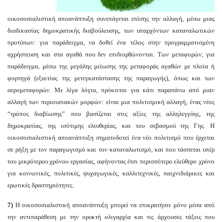
οικοσοσιαλιστική αποανάπτυξη συνεπάγεται επίσης την αλλαγή, μέσω μιας
διαδικασίας δημοκρατικής διαβούλευσης, των υπαρχόντων καταναλωτικών
προτύπων: για παράδειγμα, να δοθεί ένα τέλος στην προγραμματισμένη
αχρήστευση και στα αγαθά που δεν επιδιορθώνονται. Των μεταφορών, για
παράδειγμα, μέσω της μεγάλης μείωσης της μεταφοράς αγαθών με πλοία ή
φορτηγά (εξαιτίας της μετεγκατάστασης της παραγωγής), όπως και των
αερομεταφορών. Με λίγα λόγια, πρόκειται για κάτι παραπάνω από μιαν
αλλαγή των περιουσιακών μορφών: είναι μια πολιτισμική αλλαγή, ένας νέος
“τρόπος διαβίωσης” που βασίζεται στις αξίες της αλληλεγγύης, της
δημοκρατίας, της ισότιμης ελευθερίας, και του σεβασμού της Γης. Η
οικοσοσιαλιστική αποανάπτυξη σηματοδοτεί ένα νέο πολιτισμό που έρχεται
σε ρήξη με τον παραγωγισμό και τον καταναλωτισμό, και που τάσσεται υπέρ
του μικρότερου χρόνου εργασίας, αφήνοντας έτσι περισσότερο ελεύθερο χρόνο
για κοινωνικές, πολιτικές, ψυχαγωγικές, καλλιτεχνικές, παιχνιδιάρικες και
ερωτικές δραστηριότητες.
7)
Η οικοσοσιαλιστική αποανάπτυξη μπορεί να επικρατήσει μόνο μέσα από
την αντιπαράθεση με την ορυκτή ολιγαρχία και τις άρχουσες τάξεις που