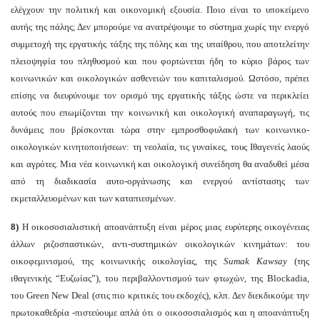
ελέγχουν την πολιτική και οικονομική εξουσία. Ποιο είναι το υποκείμενο
αυτής της πάλης; Δεν μπορούμε να ανατρέψουμε το σύστημα χωρίς την ενεργό
συμμετοχή της εργατικής τάξης της πόλης και της υπαίθρου, που αποτελείτην
πλειοψηφία του πληθυσμού και που φορτώνεται ήδη το κύριο βάρος των
κοινωνικών και οικολογικών ασθενειών του καπιταλισμού. Ωστόσο, πρέπει
επίσης να διευρύνουμε τον ορισμό της εργατικής τάξης ώστε να περικλείει
αυτούς που επωμίζονται την κοινωνική και οικολογική αναπαραγωγή, τις
δυνάμεις που βρίσκονται τώρα στην εμπροσθοφυλακή των κοινωνικο-
οικολογικών κινητοποιήσεων: τη νεολαία, τις γυναίκες, τους Ιθαγενείς λαούς
και αγρότες. Μια νέα κοινωνική και οικολογική συνείδηση θα αναδυθεί μέσα
από τη διαδικασία αυτο-οργάνωσης και ενεργού αντίστασης των
εκμεταλλευομένων και των καταπιεσμένων.
8)
Η οικοσοσιαλιστική αποανάπτυξη είναι μέρος μιας ευρύτερης οικογένειας
άλλων ριζοσπαστικών, αντι-συστημικών οικολογικών κινημάτων: του
οικοφεμινισμού, της κοινωνικής οικολογίας, της
Sumak Kawsay
(της
ιθαγενικής “Ευζωίας”), του περιβαλλοντισμού των φτωχών, της Blockadia,
του Green New Deal (στις πιο κριτικές του εκδοχές), κλπ. Δεν διεκδικούμε την
πρωτοκαθεδρία -πιστεύουμε απλά ότι ο οικοσοσιαλισμός και η αποανάπτυξη