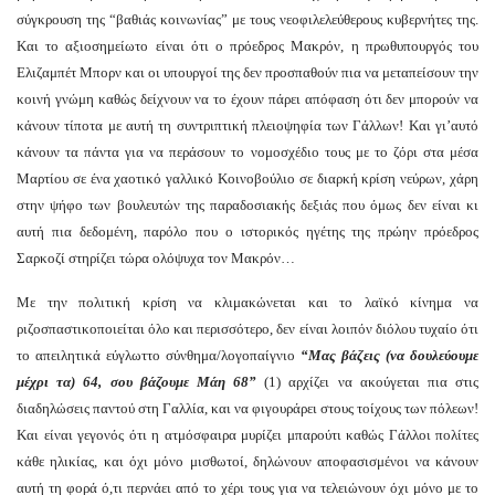
σύγκρουση της “βαθιάς κοινωνίας” με τους νεοφιλελεύθερους κυβερνήτες της.
Και το αξιοσημείωτο είναι ότι ο πρόεδρος Μακρόν, η πρωθυπουργός του
Ελιζαμπέτ Μπορν και οι υπουργοί της δεν προσπαθούν πια να μεταπείσουν την
κοινή γνώμη καθώς δείχνουν να το έχουν πάρει απόφαση ότι δεν μπορούν να
κάνουν τίποτα με αυτή τη συντριπτική πλειοψηφία των Γάλλων! Και γι’αυτό
κάνουν τα πάντα για να περάσουν το νομοσχέδιο τους με το ζόρι στα μέσα
Μαρτίου σε ένα χαοτικό γαλλικό Κοινοβούλιο σε διαρκή κρίση νεύρων, χάρη
στην ψήφο των βουλευτών της παραδοσιακής δεξιάς που όμως δεν είναι κι
αυτή πια δεδομένη, παρόλο που ο ιστορικός ηγέτης της πρώην πρόεδρος
Σαρκοζί στηρίζει τώρα ολόψυχα τον Μακρόν…
Με την πολιτική κρίση να κλιμακώνεται και το λαϊκό κίνημα να
ριζοσπαστικοποιείται όλο και περισσότερο, δεν είναι λοιπόν διόλου τυχαίο ότι
το απειλητικά εύγλωττο σύνθημα/λογοπαίγνιο
“Μας βάζεις
(να δουλεύουμε
μέχρι τα) 64, σου βάζουμε Μάη 68”
(1) αρχίζει να ακούγεται πια στις
διαδηλώσεις παντού στη Γαλλία, και να φιγουράρει στους τοίχους των πόλεων!
Και είναι γεγονός ότι η ατμόσφαιρα μυρίζει μπαρούτι καθώς Γάλλοι πολίτες
κάθε ηλικίας, και όχι μόνο μισθωτοί, δηλώνουν αποφασισμένοι να κάνουν
αυτή τη φορά ό,τι περνάει από το χέρι τους για να τελειώνουν όχι μόνο με το