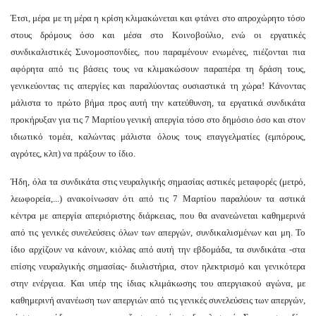
Έτσι, μέρα με τη μέρα η κρίση κλιμακώνεται και φτάνει στο απροχώρητο τόσο
στους δρόμους όσο και μέσα στο Κοινοβούλιο, ενώ οι εργατικές
συνδικαλιστικές Συνομοσπονδίες, που παραμένουν ενωμένες, πιέζονται πια
αφόρητα από τις βάσεις τους να κλιμακώσουν παραπέρα τη δράση τους,
γενικεύοντας τις απεργίες και παραλύοντας ουσιαστικά τη χώρα! Κάνοντας
μάλιστα το πρώτο βήμα προς αυτή την κατεύθυνση, τα εργατικά συνδικάτα
προκήρυξαν για τις 7 Μαρτίου γενική απεργία τόσο στο δημόσιο όσο και στον
ιδιωτικό τομέα, καλώντας μάλιστα όλους τους επαγγελματίες (εμπόρους,
αγρότες, κλπ) να πράξουν το ίδιο.
Ήδη, όλα τα συνδικάτα στις νευραλγικής σημασίας αστικές μεταφορές (μετρό,
λεωφορεία,...) ανακοίνωσαν ότι από τις 7 Μαρτίου παραλύουν τα αστικά
κέντρα με απεργία απεριόριστης διάρκειας, που θα ανανεώνεται καθημερινά
από τις γενικές συνελεύσεις όλων των απεργών, συνδικαλισμένων και μη. Το
ίδιο αρχίζουν να κάνουν, κιόλας από αυτή την εβδομάδα, τα συνδικάτα -στα
επίσης νευραλγικής σημασίας- διυλιστήρια, στον ηλεκτρισμό και γενικότερα
στην ενέργεια. Και υπέρ της ίδιας κλιμάκωσης του απεργιακού αγώνα, με
καθημερινή ανανέωση των απεργιών από τις γενικές συνελεύσεις των απεργών,