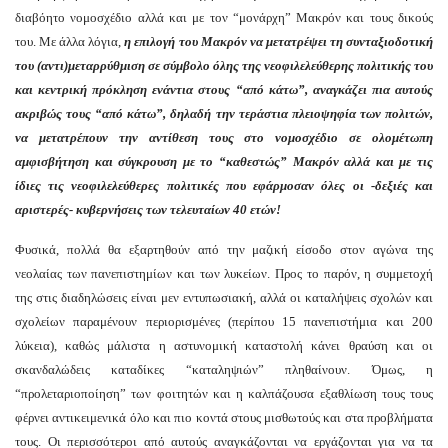
διαβόητο νομοσχέδιο αλλά και με τον “μονάρχη” Μακρόν και τους δικούς
του. Με άλλα λόγια,
η επιλογή του Μακρόν να μετατρέψει τη συνταξιοδοτική
του (αντι)μεταρρύθμιση σε σύμβολο όλης της νεοφιλελεύθερης πολιτικής του
και κεντρική πρόκληση ενάντια στους “από κάτω”,
αναγκάζει πια αυτούς
ακριβώς
τους “από κάτω”, δηλαδή την τεράστια πλειοψηφία των πολιτών,
να μετατρέ
π
ουν την αντίθεση τους στο νομοσχέδιο σε ολομέτωπη
αμφισβήτηση και σύγκρουση με το “καθεστώς” Μακρόν αλλά και με τις
ίδιες τις
νεοφιλελεύθερες πολιτικές
που εφάρμοσαν όλες οι -δεξιές και
αριστερές- κυβερνήσεις των τελευταίων 40 ετών!
Φυσικά, πολλά θα εξαρτηθούν από την μαζική είσοδο στον αγώνα της
νεολαίας των πανεπιστημίων και των λυκείων. Προς το παρόν, η συμμετοχή
της στις διαδηλώσεις είναι μεν εντυπωσιακή, αλλά οι καταλήψεις σχολών και
σχολείων παραμένουν περιορισμένες (περίπου 15 πανεπιστήμια και 200
λύκεια), καθώς μάλιστα η αστυνομική καταστολή κάνει θραύση και οι
σκανδαλώδεις καταδίκες “καταληψιών” πληθαίνουν. Όμως, η
“προλεταριοποίηση” των φοιτητών και η καλπάζουσα εξαθλίωση τους τους
φέρνει αντικειμενικά όλο και πιο κοντά στους μισθωτούς και στα προβλήματα
τους. Οι περισσότεροι από αυτούς αναγκάζονται να εργάζονται για να τα