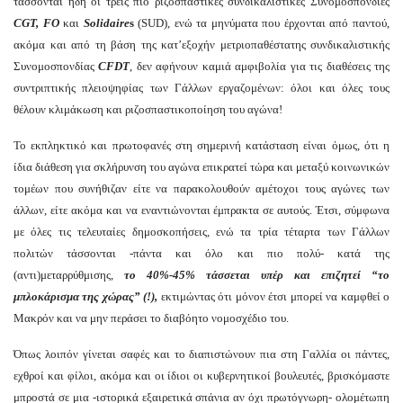
τάσσονται ήδη οι τρεις πιο ριζοσπαστικές συνδικαλιστικές Συνομοσπονδίες
CGT, FO
και
Solidaire
s
(SUD), ενώ τα μηνύματα που έρχονται από παντού,
ακόμα και από τη βάση της κατ’εξοχήν μετριοπαθέστατης συνδικαλιστικής
Συνομοσπονδίας
CFDT
, δεν αφήνουν καμιά αμφιβολία για τις διαθέσεις της
συντριπτικής πλειοψηφίας των Γάλλων εργαζομένων: όλοι και όλες τους
θέλουν κλιμάκωση και ριζοσπαστικοποίηση του αγώνα!
Το εκπληκτικό και πρωτοφανές στη σημερινή κατάσταση είναι όμως, ότι η
ίδια διάθεση για σκλήρυνση του αγώνα επικρατεί τώρα και μεταξύ κοινωνικών
τομέων που συνήθιζαν είτε να παρακολουθούν αμέτοχοι τους αγώνες των
άλλων, είτε ακόμα και να εναντιώνονται έμπρακτα σε αυτούς. Έτσι, σύμφωνα
με όλες τις τελευταίες δημοσκοπήσεις, ενώ τα τρία τέταρτα των Γάλλων
πολιτών τάσσονται -πάντα και όλο και πιο πολύ- κατά της
(αντι)μεταρρύθμισης,
το 40%-45% τάσσεται υπέρ και
επιζητεί
“το
μπλοκάρισμα της χώρας” (!),
εκτιμώντας ότι μόνον έτσι μπορεί να καμφθεί ο
Μακρόν και να μην περάσει το διαβόητο νομοσχέδιο του.
Όπως λοιπόν γίνεται σαφές και το διαπιστώνουν πια στη Γαλλία οι πάντες,
εχθροί και φίλοι, ακόμα και οι ίδιοι οι κυβερνητικοί βουλευτές, βρισκόμαστε
μπροστά σε μια -ιστορικά εξαιρετικά σπάνια αν όχι πρωτόγνωρη- ολομέτωπη