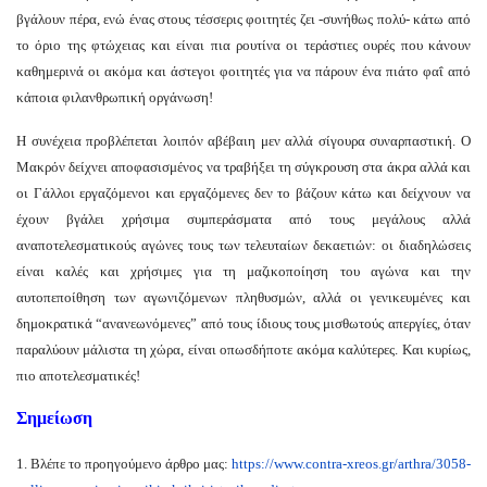
βγάλουν πέρα, ενώ ένας στους τέσσερις φοιτητές ζει -συνήθως πολύ- κάτω από
το όριο της φτώχειας και είναι πια ρουτίνα οι τεράστιες ουρές που κάνουν
καθημερινά οι ακόμα και άστεγοι φοιτητές για να πάρουν ένα πιάτο φαΐ από
κάποια φιλανθρωπική οργάνωση!
Η συνέχεια προβλέπεται λοιπόν αβέβαιη μεν αλλά σίγουρα συναρπαστική. Ο
Μακρόν δείχνει αποφασισμένος να τραβήξει τη σύγκρουση στα άκρα αλλά και
οι Γάλλοι εργαζόμενοι και εργαζόμενες δεν το βάζουν κάτω και δείχνουν να
έχουν βγάλει χρήσιμα συμπεράσματα από τους μεγάλους αλλά
αναποτελεσματικούς αγώνες τους των τελευταίων δεκαετιών: oι διαδηλώσεις
είναι καλές και χρήσιμες για τη μαζικοποίηση του αγώνα και την
αυτοπεποίθηση των αγωνιζόμενων πληθυσμών, αλλά οι γενικευμένες και
δημοκρατικά “ανανεωνόμενες” από τους ίδιους τους μισθωτούς απεργίες, όταν
παραλύουν μάλιστα τη χώρα, είναι οπωσδήποτε ακόμα καλύτερες. Και κυρίως,
πιο αποτελεσματικές!
Σημείωση
1. Βλέπε το προηγούμενο άρθρο μας:
https://www.contra-xreos.gr/
arthra/3058-