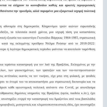
εται να ελέγχουν το κοινοβούλιο καθώς και αρκετές περιφερειακές
ιθανότατα την προεδρία, αλλά παραμένει μια εξαιρετικά ισχυρή πολιτική
άλη αδυναμία στη δημοκρατία. Κληρονόμοι τριών αιώνων ευρωπαϊκής
δείξει, τα τελευταία εκατό χρόνια, μια ισχυρή τάση για καταστάσεις
πική εξουσία του καουντίγιο Γκετούλιο Βάργκας∙ 1964-1985, στρατιωτική
α κατά της εκλεγμένης προέδρου Ντίλμα Ρούσεφ∙ από το 2018-2022:
ερο ή λιγότερο δημοκρατικές περίοδοι φαίνεται να αποτελούν παρένθεση
ια τεράστια καταστροφή για τον λαό της Βραζιλίας. Εκλεγμένος με την
κλων, των γαιοκτημόνων, των τραπεζών και των νεο-πεντηκοστιανών
ος αντίπαλος ικανός να τον νικήσει, είχε μπει στη φυλακή, με ψευδείς
σει το όνειρό του να αποκαταστήσει μια στρατιωτική δικτατορία και να
τάρισε κάθε υγειονομική πολιτική απέναντι στο Covid, με αποτέλεσμα
θραυστες δημόσιες υπηρεσίες της Βραζιλίας (υγεία, παιδεία κ.λπ.), έχει
ι υποστηρίξει ενεργά την καταστροφή του Αμαζονίου από τους βασιλιάδες
ομοφοβικές, μισογυνικές και κλιματοσκεπτικιστικές ιδέες, έχει υποστηρίξει