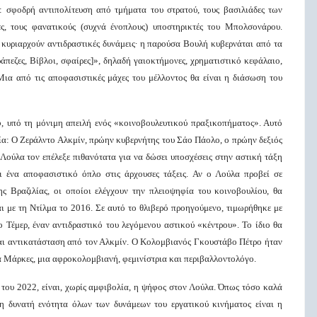
ς: σφοδρή αντιπολίτευση από τμήματα του στρατού, τους βασιλιάδες των
ίες, τους φανατικούς (συχνά ένοπλους) υποστηρικτές του Μπολσονάρου.
υ κυριαρχούν αντιδραστικές δυνάμεις∙ η παρούσα Βουλή κυβερνάται από τα
τράπεζες, Βίβλοι, σφαίρες]», δηλαδή γαιοκτήμονες, χρηματιστικό κεφάλαιο,
 Μια από τις αποφασιστικές μάχες του μέλλοντος θα είναι η διάσωση του
φ, υπό τη μόνιμη απειλή ενός «κοινοβουλευτικού πραξικοπήματος». Αυτό
ία: Ο Ζεράλντο Αλκμίν, πρώην κυβερνήτης του Σάο Πάολο, ο πρώην δεξιός
Λούλα τον επέλεξε πιθανότατα για να δώσει υποσχέσεις στην αστική τάξη
σι ένα αποφασιστικό όπλο στις άρχουσες τάξεις. Αν ο Λούλα προβεί σε
ης Βραζιλίας, οι οποίοι ελέγχουν την πλειοψηφία του κοινοβουλίου, θα
ι με τη Ντίλμα το 2016. Σε αυτό το θλιβερό προηγούμενο, τιμωρήθηκε με
 Τέμερ, έναν αντιδραστικό του λεγόμενου αστικού «κέντρου». Το ίδιο θα
και αντικατάσταση από τον Αλκμίν. Ο Κολομβιανός Γκουστάβο Πέτρο ήταν
α Μάρκες, μια αφροκολομβιανή, φεμινίστρια και περιβαλλοντολόγο.
 του 2022, είναι, χωρίς αμφιβολία, η ψήφος στον Λούλα. Όπως τόσο καλά
ρη δυνατή ενότητα όλων των δυνάμεων του εργατικού κινήματος είναι η