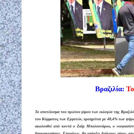
Βραζιλία:
Το
Το αποτέλεσμα του πρώτου γύρου των εκλογών της Βραζιλί
του Κόμματος των Εργατών, προηγείται με 48,4% των ψήφων.
ακολου
θεί
από κοντά ο Ζαΐρ Μπολσονάρου, ο νεοφασίστα
δημοσκοπήσεις. Επομένως, θα υπάρξει δεύτερος γύρος στι