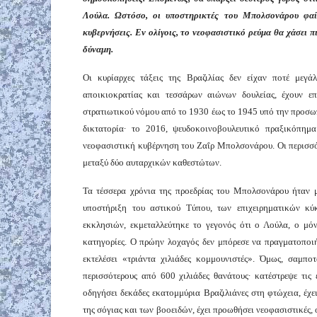
Λούλα. Ωστόσο, οι υποστηρικτές του Μπολσονάρου φαίν
κυβερνήσεις. Εν ολίγοις, το νεοφασιστικό ρεύμα θα χάσει π
δύναμη.
Οι κυρίαρχες τάξεις της Βραζιλίας δεν είχαν ποτέ μεγ
αποικιοκρατίας και τεσσάρων αιώνων δουλείας, έχουν επι
στρατιωτικού νόμου από το 1930 έως το 1945 υπό την προσω
δικτατορία∙ το 2016, ψευδοκοινοβουλευτικό πραξικόπημ
νεοφασιστική κυβέρνηση του Ζαΐρ Μπολσονάρου. Οι περισσότ
μεταξύ δύο αυταρχικών καθεστώτων.
Τα τέσσερα χρόνια της προεδρίας του Μπολσονάρου ήταν μ
υποστήριξη του αστικού Τύπου, των επιχειρηματικών κύ
εκκλησιών, εκμεταλλεύτηκε το γεγονός ότι ο Λούλα, ο μόν
κατηγορίες. Ο πρώην λοχαγός δεν μπόρεσε να πραγματοποιή
εκτελέσει «τριάντα χιλιάδες κομμουνιστές». Όμως, σαμπο
περισσότερους από 600 χιλιάδες θανάτους∙ κατέστρεψε τις εύ
οδηγήσει δεκάδες εκατομμύρια Βραζιλιάνες στη φτώχεια, έχε
της σόγιας και των βοοειδών, έχει προωθήσει νεοφασιστικές, 