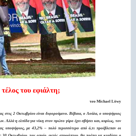
 τέλος του εφιάλτη;
του Michael Löwy
ας στις 2 Οκτωβρίου είναι διφορούμενο. Βέβαια, ο Λούλα, ο υποψήφιος
 Αλλά η ελπίδα για νίκη στον πρώτο γύρο έχει σβήσει και, κυρίως, τον
ς υποψήφιος, με 43,2% – πολύ περισσότερο από ό,τι προέβλεπαν οι
ς 30 Οκτωβρίου, τον οποίο, εκτός απροόπτου, θα πρέπει να κερδίσει ο