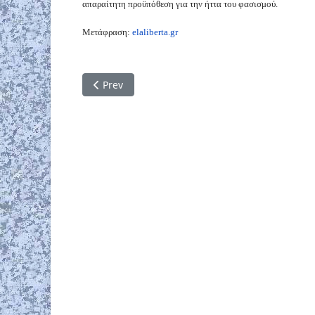
απαραίτητη προϋπόθεση για την ήττα του φασισμού.
Μετάφραση:
elaliberta.gr
Previous article: Τρόμοι και βιαιότητες
Prev