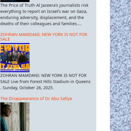
The Price of Truth Al Jazeera’s journalists risk
everything to report on Israel’s war on Gaza,
enduring adversity, displacement, and the
deaths of their colleagues and families....
ZOHRAN MAMDANI: NEW YORK IS NOT FOR
 επιστροφή της Ευρώπης στους παλιούς δαίμονες της του μεσοπολέ
SALE
ZOHRAN MAMDANI: NEW YORK IS NOT FOR
SALE Live from Forest Hills Stadium in Queens
. Sunday, October 26, 2025.
The Disappearance of Dr Abu Safiya