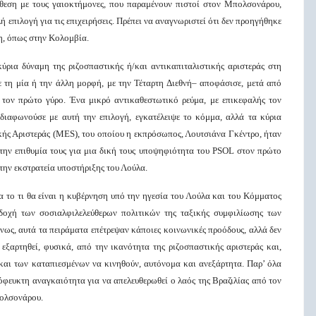
ίθεση με τους γαιοκτήμονες, που παραμένουν πιστοί στον Μπολσονάρου,
 επιλογή για τις επιχειρήσεις. Πρέπει να αναγνωριστεί ότι δεν προηγήθηκε
η, όπως στην Κολομβία.
ύρια δύναμη της ριζοσπαστικής ή/και αντικαπιταλιστικής αριστεράς στη
 τη μία ή την άλλη μορφή, με την Τέταρτη Διεθνή– αποφάσισε, μετά από
 τον πρώτο γύρο. Ένα μικρό αντικαθεστωτικό ρεύμα, με επικεφαλής τον
διαφωνούσε με αυτή την επιλογή, εγκατέλειψε το κόμμα, αλλά τα κύρια
κής Αριστεράς (MES), του οποίου η εκπρόσωπος, Λουτσιάνα Γκέντρο, ήταν
ην επιθυμία τους για μια δική τους υποψηφιότητα του PSOL στον πρώτο
την εκστρατεία υποστήριξης του Λούλα.
α το τι θα είναι η κυβέρνηση υπό την ηγεσία του Λούλα και του Κόμματος
δοχή των σοσιαλφιλελεύθερων πολιτικών της ταξικής συμφιλίωσης των
ως, αυτά τα πειράματα επέτρεψαν κάποιες κοινωνικές προόδους, αλλά δεν
 εξαρτηθεί, φυσικά, από την ικανότητα της ριζοσπαστικής αριστεράς και,
και των καταπιεσμένων να κινηθούν, αυτόνομα και ανεξάρτητα. Παρ’ όλα
όφευκτη αναγκαιότητα για να απελευθερωθεί ο λαός της Βραζιλίας από τον
πολσονάρου.