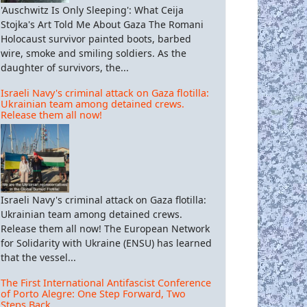
'Auschwitz Is Only Sleeping': What Ceija
Stojka's Art Told Me About Gaza The Romani
Holocaust survivor painted boots, barbed
wire, smoke and smiling soldiers. As the
daughter of survivors, the...
Israeli Navy's criminal attack on Gaza flotilla:
Ukrainian team among detained crews.
Release them all now!
Israeli Navy's criminal attack on Gaza flotilla:
Ukrainian team among detained crews.
Release them all now! The European Network
for Solidarity with Ukraine (ENSU) has learned
that the vessel...
The First International Antifascist Conference
of Porto Alegre: One Step Forward, Two
Steps Back