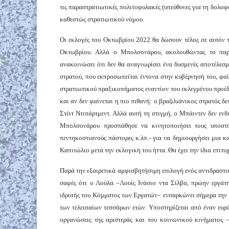
τις παραστρατιωτικές πολιτοφυλακές (υπεύθυνες για τη δολοφ
καθεστώς στρατιωτικού νόμου.
Οι εκλογές του Οκτωβρίου 2022 θα δώσουν τέλος σε αυτόν το
Οκτωβρίου. Αλλά ο Μπολσονάρου, ακολουθώντας το παρά
ανακοινώσει ότι δεν θα αναγνωρίσει ένα δυσμενές αποτέλεσμ
στρατού, που εκπροσωπείται έντονα στην κυβέρνησή του, φαί
στρατιωτικού πραξικοπήματος εναντίον του εκλεγμένου προέδ
και αν δεν φαίνεται η πιο πιθανή: ο βραζιλιάνικος στρατός δ
Στέιτ Ντιπάρτμεντ. Αλλά αυτή τη στιγμή, ο Μπάιντεν δεν ενδ
Μπολσονάρου προσπάθησε να κινητοποιήσει τους υποστηρι
πεντηκοστιανούς πάστορες κ.λπ.- για να δημιουργήσει μια 
Καπιτώλιο μετά την εκλογική του ήττα. Θα έχει την ίδια επιτυ
Παρά την εξαιρετικά αμφισβητήσιμη επιλογή ενός αντιδραστι
σαφές ότι ο Λούλα –Λουίς Ινάσιο ντα Σίλβα, πρώην εργάτ
ιδρυτής του Κόμματος των Εργατών– ενσαρκώνει σήμερα την ε
των τελευταίων τεσσάρων ετών. Υποστηρίζεται από έναν ευρύ
οργανώσεις της αριστεράς και του κοινωνικού κινήματος 