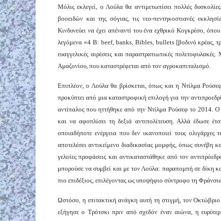
Μόλις εκλεγεί, ο Λούλα θα αντιμετωπίσει πολλές δυσκολίε
βοοειδών και της σόγιας, τις νεο-πεντηκοστιανές εκκλησ
Κινδυνεύει να έχει απέναντί του ένα εχθρικό Κογκρέσο, όπο
λεγόμενα «4 B: beef, banks, Bibles, bullets [βοδινό κρέας, 
ευαγγελικές αιρέσεις και παραστρατιωτικές πολιτοφυλακές.
Αμαζονίου, που καταστρέφεται από τον αγροκαπιταλισμό.
Επιπλέον, ο Λούλα θα βρίσκεται, όπως και η Ντίλμα Ρούσε
προκύπτει από μια καταστροφική επιλογή για την αντιπροεδρ
αντίπαλος που ηττήθηκε από την Ντίλμα Ρούσεφ το 2014. Ο 
και να αφοπλίσει τη δεξιά αντιπολίτευση. Αλλά έδωσε έτ
οποιαδήποτε ενέργεια που δεν ικανοποιεί τους ολιγάρχες τ
αποτελέσει αντικείμενο διαδικασίας μομφής, όπως συνέβη κα
γελοίες προφάσεις και αντικαταστάθηκε από τον αντιπρόεδρο
μπορούσε να συμβεί και με τον Λούλα: παραπομπή σε δίκη 
πιο επιδέξιος, επιλέγοντας ως υποψήφιο σύντροφο τη Φράνσι
Ωστόσο, η επιτακτική ανάγκη αυτή τη στιγμή, τον Οκτώβριο
εξήγησε ο Τρότσκι πριν από σχεδόν έναν αιώνα, η ευρύτε