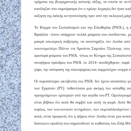
τμήματα της βιομηχανικής αστικής τάξης, τα οποία σε αντ
κατέληξαν στο συμπέρασμα ότι ο πρώην λοχαγός δεν ήταν καλή
αύξηση της λαϊκής κινητοποίησης πριν από την εκλογική μάχ
Το Κόμμα του Σοσιαλισμού και της Ελευθερίας (PSOL), η κ
Βραζιλία –όπου υπάρχουν πολλά ρεύματα που συνδέονται, με
μακρά εσωτερική συζήτηση, να υποστηρίξει τον Λούλα από
οικονομολόγο Πλίνιο ντε Αρούντα Σαμπάιο Τζούνιορ, που 
αριστερά ρεύματα του PSOL -όπως το Κίνημα της Σοσιαλιστι
υποψήφια πρόεδρος του PSOL το 2014- αποδέχθηκαν, παρά τ
γύρο, την απόφαση της πλειοψηφίας και συμμετείχαν ενεργά σ
Οι περισσότεροι ακτιβιστές του PSOL δεν έχουν αυταπάτες γι
των Εργατών (PT): πιθανότατα μια ακόμη πιο ασταθής εκ
προηγούμενων εμπειριών υπό την αιγίδα του PT. Ομολογουμέν
είναι βέβαιο ότι αυτό θα συμβεί και αυτή τη φορά. Αυτό θα
κυρίως, των κοινωνικών κινημάτων, των εκμεταλλευόμενων 
αυτά, είναι προφανές ότι η ψήφος στον Λούλα είναι μια αναπ
δυσοίωνο εφιάλτη που σηματοδοτεί το καθεστώς του Ζαΐρ Μ