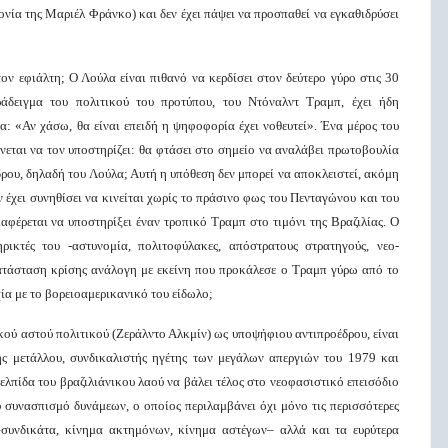
ονία της Μαριέλ Φράνκο) και δεν έχει πάψει να προσπαθεί να εγκαθιδρύσει
ν εφιάλτη; Ο Λούλα είναι πιθανό να κερδίσει στον δεύτερο γύρο στις 30
δειγμα του πολιτικού του προτύπου, του Ντόναλντ Τραμπ, έχει ήδη
α: «Αν χάσω, θα είναι επειδή η ψηφοφορία έχει νοθευτεί». Ένα μέρος του
νεται να τον υποστηρίζει: θα φτάσει στο σημείο να αναλάβει πρωτοβουλία
ρου, δηλαδή του Λούλα; Αυτή η υπόθεση δεν μπορεί να αποκλειστεί, ακόμη
εν έχει συνηθίσει να κινείται χωρίς το πράσινο φως του Πενταγώνου και του
ιαφέρεται να υποστηρίξει έναν τροπικό Τραμπ στο τιμόνι της Βραζιλίας. Ο
κτές του -αστυνομία, πολιτοφύλακες, απόστρατους στρατηγούς, νεο-
κατάσταση κρίσης ανάλογη με εκείνη που προκάλεσε ο Τραμπ γύρω από το
χία με το βορειοαμερικανικό του είδωλο;
κού αστού πολιτικού (Ζεράλντο Αλκμίν) ως υποψήφιου αντιπροέδρου, είναι
ης μετάλλου, συνδικαλιστής ηγέτης των μεγάλων απεργιών του 1979 και
λπίδα του βραζιλιάνικου λαού να βάλει τέλος στο νεοφασιστικό επεισόδιο
 συνασπισμό δυνάμεων, ο οποίος περιλαμβάνει όχι μόνο τις περισσότερες
–συνδικάτα, κίνημα ακτημόνων, κίνημα αστέγων– αλλά και τα ευρύτερα