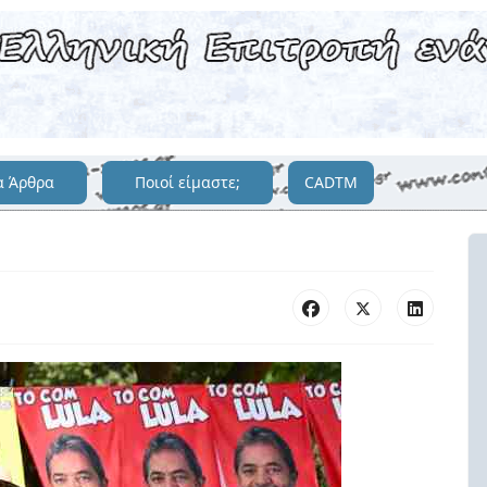
α Άρθρα
Ποιοί είμαστε;
CADTM