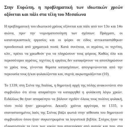
Στην Ευρώπη, η προβληματική των ιδιωτικών χρεών
οξύνεται και πάλι στα τέλη του Μεσαίωνα
Η προβληματική του ιδιωτικού χρέους οξύνεται και πάλι από τον 13ο και 14ο
αιώνα, πριν την νομισματοποίηση των σχέσεων. Πράγματι, οι
καταναγκαστικές εργασίες και οι φόροι σε είδος αντικαταστάθηκαν
προοδευτικά από χρηματικά ποσά. Κατά συνέπεια, οι αγρότες, οι τεχνίτες,
κλπ., πρέπει να χρεωθούν για να πληρώσουν τους φόρους. Καθώς όλο και
περισσότεροι αγρότες, τεχνίτες ή εργάτες δεν καταφέρνουν να αποπληρώσουν
το χρέος τους, γίνονται θύματα κατασχέσεων, απογυμνώνονται από την
περιουσία τους ή/και φυλακίζονται και, συχνά, ακρωτηριάζονται (10).
Το 1339, στη Σιένα της Ιταλίας, η δημοτική αρχή της πόλης ανακοινώνει στο
συμβούλιο ότι είναι απαραίτητο να καταργηθεί η φυλάκιση λόγω χρεών.
Ειδάλλως θα ήταν απαραίτητο να βάλουν σχεδόν όλους τους πολίτες φυλακή,
τόσο πολύ ήταν χρεωμένοι. Δεκαέξι χρόνια αργότερα, το 1335, ο
επαναστατημένος λαός της Σιένας βάζει φωτιά στην αίθουσα του δημοτικού
συμβουλίου όπου ήταν συγκεντρωμένα τα λογιστικά βιβλία. Στόχος ήταν να
εξαφανιστούν τα ίχνη των χρεών που απαιτούσαν από αυτούς και που, στα