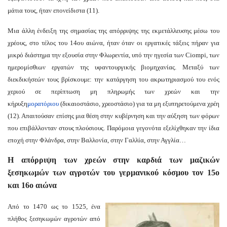
μάτια τους, ήταν επονείδιστα (11).
Μια άλλη ένδειξη της σημασίας της απόρριψης της εκμετάλλευσης μέσω του
χρέους, στο τέλος του 14ου αιώνα, ήταν όταν οι εργατικές τάξεις πήραν για
μικρό διάστημα την εξουσία στην Φλωρεντία, υπό την ηγεσία των Ciompi, των
ημερομίσθιων εργατών της υφαντουργικής βιομηχανίας. Μεταξύ των
διεκδικήσεών τους βρίσκουμε: την κατάργηση του ακρωτηριασμού του ενός
χεριού σε περίπτωση μη πληρωμής των χρεών και την
κήρυξη
μορατόριου
(δικαιοστάσιο, χρεοστάσιο)
για τα μη εξυπηρετούμενα χρέη
(12). Απαιτούσαν επίσης μια θέση στην κυβέρνηση και την αύξηση των φόρων
που επιβάλλονταν στους πλούσιους. Παρόμοια γεγονότα εξελίχθηκαν την ίδια
εποχή στην Φλάνδρα, στην Βαλλονία, στην Γαλλία, στην Αγγλία…
Η απόρριψη των χρεών στην καρδιά των μαζικών
ξεσηκωμών των αγροτών του γερμανικού κόσμου τον 15ο
και 16ο αιώνα
Από το 1470 ως το 1525, ένα
πλήθος ξεσηκωμών αγροτών από