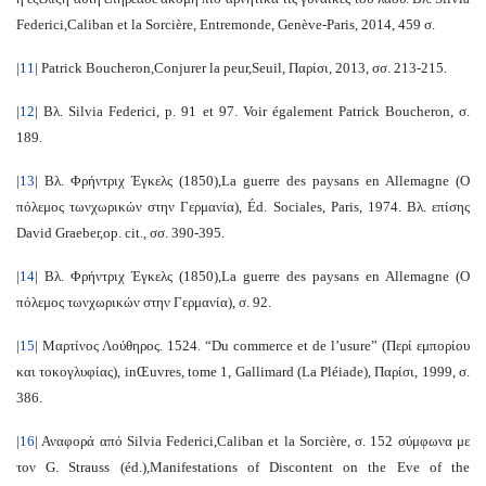
Federici,
Caliban et la Sorcière
, Entremonde, Genève-Paris, 2014, 459 σ.
|
11
| Patrick Boucheron,
Conjurer la peur,
Seuil, Παρίσι, 2013, σσ.
213-215.
|
12
| Βλ. Silvia Federici, p. 91 et 97. Voir également Patrick Boucheron, σ.
189.
|
13
| Βλ. Φρήντριχ Έγκελς (1850),
La guerre des paysans en Allemagne (Ο
πόλεμος τωνχωρικών στην Γερμανία)
, Éd.
Sociales, Paris, 1974. Βλ. επίσης
David Graeber,
op. cit.
, σσ. 390-395.
|
14
| Βλ. Φρήντριχ Έγκελς (1850),
La guerre des paysans en Allemagne (Ο
πόλεμος τωνχωρικών στην Γερμανία)
, σ.
92.
|
15
| Μαρτίνος Λούθηρος.
1524. “Du commerce et de l’usure” (Περί εμπορίου
και τοκογλυφίας), in
Œuvres
, tome 1, Gallimard (La Pléiade), Παρίσι, 1999, σ.
386.
|
16
| Αναφορά από Silvia Federici,
Caliban et la Sorcière
, σ. 152 σύμφωνα με
τον G. Strauss (éd.),
Manifestations of Discontent on the Eve of the