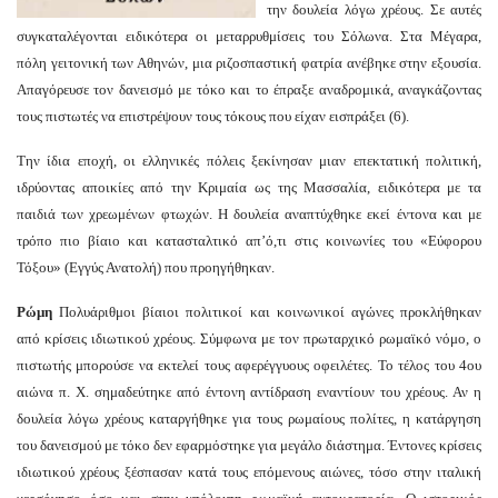
την δουλεία λόγω χρέους. Σε αυτές
συγκαταλέγονται ειδικότερα οι μεταρρυθμίσεις του Σόλωνα. Στα Μέγαρα,
πόλη γειτονική των Αθηνών, μια ριζοσπαστική φατρία ανέβηκε στην εξουσία.
Απαγόρευσε τον δανεισμό με τόκο και το έπραξε αναδρομικά, αναγκάζοντας
τους πιστωτές να επιστρέψουν τους τόκους που είχαν εισπράξει (6).
Την ίδια εποχή, οι ελληνικές πόλεις ξεκίνησαν μιαν επεκτατική πολιτική,
ιδρύοντας αποικίες από την Κριμαία ως της Μασσαλία, ειδικότερα με τα
παιδιά των χρεωμένων φτωχών. Η δουλεία αναπτύχθηκε εκεί έντονα και με
τρόπο πιο βίαιο και κατασταλτικό απ’ό,τι στις κοινωνίες του «Εύφορου
Τόξου» (Εγγύς Ανατολή) που προηγήθηκαν.
Ρώμη
Πολυάριθμοι βίαιοι πολιτικοί και κοινωνικοί αγώνες προκλήθηκαν
από κρίσεις ιδιωτικού χρέους. Σύμφωνα με τον πρωταρχικό ρωμαϊκό νόμο, ο
πιστωτής μπορούσε να εκτελεί τους αφερέγγυους οφειλέτες. Το τέλος του 4ου
αιώνα π. Χ. σημαδεύτηκε από έντονη αντίδραση εναντίουν του χρέους. Αν η
δουλεία λόγω χρέους καταργήθηκε για τους ρωμαίους πολίτες, η κατάργηση
του δανεισμού με τόκο δεν εφαρμόστηκε για μεγάλο διάστημα. Έντονες κρίσεις
ιδιωτικού χρέους ξέσπασαν κατά τους επόμενους αιώνες, τόσο στην ιταλική