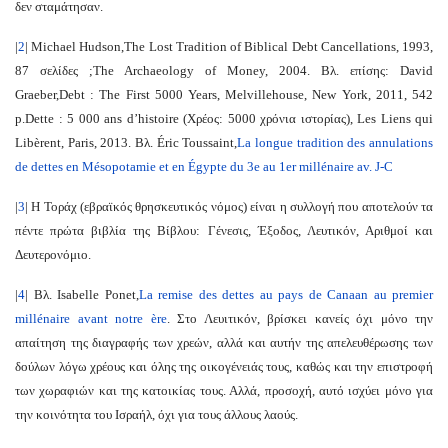
δεν σταμάτησαν.
|
2
| Michael Hudson,
The Lost Tradition of Biblical Debt Cancellations
, 1993,
87 σελίδες ;
The Archaeology of Money
, 2004. Βλ. επίσης:
David
Graeber,
Debt : The First 5000 Years
, Melvillehouse, New York, 2011, 542
p.
Dette : 5 000 ans d’histoire (Χρέος: 5000 χρόνια ιστορίας)
, Les Liens qui
Libèrent, Paris, 2013. Βλ. Éric Toussaint,
La longue tradition des annulations
de dettes en Mésopotamie et en Égypte du 3e au 1er millénaire av. J-C
|
3
| Η Τοράχ (εβραϊκός θρησκευτικός νόμος) είναι η συλλογή που αποτελούν τα
πέντε πρώτα βιβλία της Βίβλου: Γένεσις, Έξοδος, Λευτικόν, Αριθμοί και
Δευτερονόμιο.
|
4
| Βλ. Isabelle Ponet,
La remise des dettes au pays de Canaan au premier
millénaire avant notre ère
.
Στο Λευιτικόν, βρίσκει κανείς όχι μόνο την
απαίτηση της διαγραφής των χρεών, αλλά και αυτήν της απελευθέρωσης των
δούλων λόγω χρέους και όλης της οικογένειάς τους, καθώς και την επιστροφή
των χωραφιών και της κατοικίας τους. Αλλά, προσοχή, αυτό ισχύει μόνο για
την κοινότητα του Ισραήλ, όχι για τους άλλους λαούς.