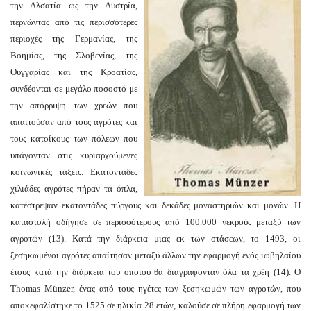
την Αλσατία ως την Αυστρία,
περνώντας από τις περισσότερες
περιοχές της Γερμανίας, της
Βοημίας, της Σλοβενίας, της
Ουγγαρίας και της Κροατίας,
συνδέονται σε μεγάλο ποσοστό με
την απόρριψη των χρεών που
απαιτούσαν από τους αγρότες και
τους κατοίκους των πόλεων που
υπάγονταν στις κυριαρχούμενες
κοινωνικές τάξεις. Εκατοντάδες
χιλιάδες αγρότες πήραν τα όπλα,
κατέστρεψαν εκατοντάδες πύργους και δεκάδες μοναστηριών και μονών. Η
καταστολή οδήγησε σε περισσότερους από 100.000 νεκρούς μεταξύ των
αγροτών (13). Κατά την διάρκεια μιας εκ των στάσεων, το 1493, οι
ξεσηκωμένοι αγρότες απαίτησαν μεταξύ άλλων την εφαρμογή ενός ιωβηλαίου
έτους κατά την διάρκεια του οποίου θα διαγράφονταν όλα τα χρέη (14). Ο
Thomas Münzer, ένας από τους ηγέτες των ξεσηκωμών των αγροτών, που
αποκεφαλίστηκε το 1525 σε ηλικία 28 ετών, καλούσε σε πλήρη εφαρμογή των