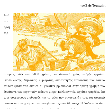
του
Eric Toussaint
Από
την
αρχή
της
Ιστορίας, εδώ και 5000 χρόνια, το ιδιωτικό χρέος υπήρξε εργαλείο
υποδούλωσης, λεηλασίας, κυριαρχίας, αποστέρησης περιουσίας των λαϊκών
τάξεων (μέσα στις οποίες, οι γυναίκες βρίσκονται στην πρώτη γραμμή των
θυμάτων), των εργατικών τάξεων: μικροί καλλιεργητές, τεχνίτες, ψαράδες, έως
τους σύγχρονους μισθωτούς και τα μέλη των οικογενειών τους (οι φοιτητές
που συνάπτουν χρέη για να συνεχίσουν τις σπουδές τους). Η διαδικασία είναι