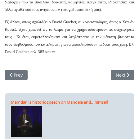
διαδόχων του τα βασίλεια, δουκάτα, κομητείες, πριγκιπάτα, ιδιοκτησίες και
άλλα αγαθά που τους ανήκουν... » (υπογράμμιση δική μας).
Εξ άλλου, όπως σχολιάζει ο David Graeber, οι κονκισταδόρες, όπως ο Χερνάν
Κορτέζ, είχαν χρεωθεί ως το λαιμό για να χρηματοδοτήσουν τις επιχειρήσεις
τους... Κι έτσι, εκμεταλλεύθηκαν και λεηλάτησαν με την μέγιστη βιαιότητα
τους πληθυσμούς που κατέλαβαν, για να αποπληρώσουν τα δικά τους χρέη. Βλ.
David Graeber, σελ. 385 και επ.
Previous article: Κωστής Αχνιώτης (1952-2017)
Next artic
Prev
Next
Mamdani's historic speech on Mandela and...himself