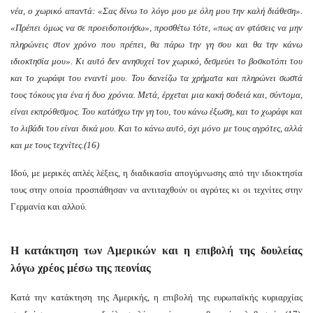
νέα, ο χωρικό απαντά:
«Σας δίνω το λόγο μου με όλη μου την καλή διάθεση».
«Πρέπει όμως να σε προειδοποιήσω», προσθέτω τότε, «πως αν φτάσεις να μην
πληρώνεις στον χρόνο που πρέπει, θα πάρω την γη σου και θα την κάνω
ιδιοκτησία μου».
Κι αυτό δεν ανησυχεί τον χωρικό, δεσμεύει το βοσκοτόπι του
και το χωράφι του εναντί μου. Του δανείζω τα χρήματα και πληρώνει σωστά
τους τόκους για ένα ή δυο χρόνια. Μετά, έρχεται μια κακή σοδειά και, σύντομα,
είναι εκπρόθεσμος. Του κατάσχω την γη του, του κάνω έξωση, και το χωράφι και
το λιβάδι του είναι δικά μου. Και το κάνω αυτό, όχι μόνο με τους αγρότες, αλλά
και με τους τεχνίτες.
(16)
Ιδού, με μερικές απλές λέξεις, η διαδικασία απογύμνωσης από την ιδιοκτησία
τους στην οποία προσπάθησαν να αντιταχθούν οι αγρότες κι οι τεχνίτες στην
Γερμανία και αλλού.
Η κατάκτηση των Αμερικών και η επιβολή της δουλείας
λόγω χρέος μέσω της πεονίας
Κατά την κατάκτηση της Αμερικής, η επιβολή της ευρωπαϊκής κυριαρχίας