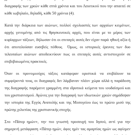
διαγραφής των χρεών κάθε επτά χρόνια και του Λευιτικού που την απαιτεί σε
κάθε ιωβηλαίο, δηλαδή, κάθε 50 χρόνια (4).
Κατά την διάρκεια των αιώνων, πολλοί σχολιαστές των αρχαίων κειμένων,
αρχής γενομένης από τις θρησκευτικές αρχές, που είναι με το μέρος των
κυρίαρχων τάξεων, δήλωσαν ότι οι επιταγές αυτές δεν είχαν παρά ηθική αξία ή
ότι αποτελούσαν ευσεβείς πόθους.
Όμως, οι ιστορικές έρευνες των δυο
τελευταίων αιώνων αποδεικνύουν πως οι επιταγές αυτές αντιστοιχούν σε
επιβεβαιωμένες πρακτικές.
Όταν οι προνομιούχες τάξεις κατάφεραν οριστικά να επιβάλουν τα
συμφέροντά τους, οι διαγραφές δεν λάμβαναν πλέον χώρα αλλά η παράδοση
της διαγραφής παρέμεινε γραμμένη στα ιδρυτικά κείμενα του ιουδαϊσμού και
του χριστιανισμού. Αγώνες για την διαγραφή των ιδιωτικών χρεών σημάδεψαν
την ιστορία της Εγγύς Ανατολής και της Μεσογείου έως το πρώτο μισό της
πρώτης χιλιετίας της χριστιανικής εποχής.
Στο «Πάτερ ημών», την πιο γνωστή προσευχή του Ιησού, αντί για την
σημερινή μετάφραση «Πάτερ ημών, άφες ημίν τας αμαρτίας ημών ως αφίεμεν