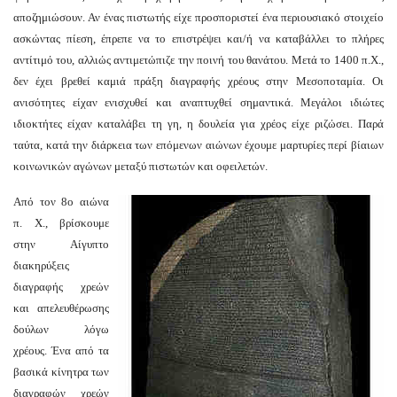
αποζημιώσουν. Αν ένας πιστωτής είχε προσποριστεί ένα περιουσιακό στοιχείο
ασκώντας πίεση, έπρεπε να το επιστρέψει και/ή να καταβάλλει το πλήρες
αντίτιμό του, αλλιώς αντιμετώπιζε την ποινή του θανάτου. Μετά το 1400 π.Χ.,
δεν έχει βρεθεί καμιά πράξη διαγραφής χρέους στην Μεσοποταμία. Οι
ανισότητες είχαν ενισχυθεί και αναπτυχθεί σημαντικά. Μεγάλοι ιδιώτες
ιδιοκτήτες είχαν καταλάβει τη γη, η δουλεία για χρέος είχε ριζώσει. Παρά
ταύτα, κατά την διάρκεια των επόμενων αιώνων έχουμε μαρτυρίες περί βίαιων
κοινωνικών αγώνων μεταξύ πιστωτών και οφειλετών.
Από τον 8ο αιώνα
π. Χ., βρίσκουμε
στην Αίγυπτο
διακηρύξεις
διαγραφής χρεών
και απελευθέρωσης
δούλων λόγω
χρέους. Ένα από τα
βασικά κίνητρα των
διαγραφών χρεών