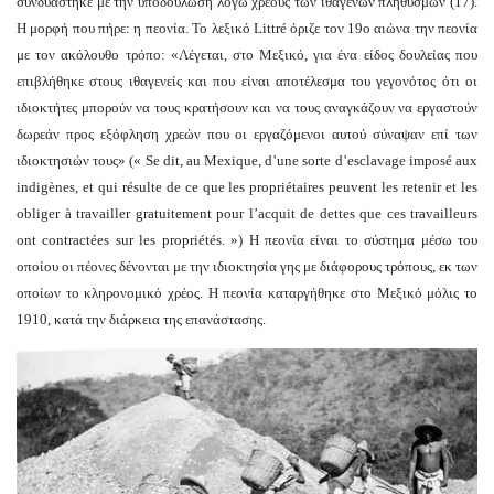
συνδυάστηκε με την υποδούλωση λόγω χρέους των ιθαγενών πληθυσμών (17).
Η μορφή που πήρε: η πεονία. Το λεξικό Littré όριζε τον 19ο αιώνα την πεονία
με τον ακόλουθο τρόπο: «Λέγεται, στο Μεξικό, για ένα είδος δουλείας που
επιβλήθηκε στους ιθαγενείς και που είναι αποτέλεσμα του γεγονότος ότι οι
ιδιοκτήτες μπορούν να τους κρατήσουν και να τους αναγκάζουν να εργαστούν
δωρεάν προς εξόφληση χρεών που οι εργαζόμενοι αυτού σύναψαν επί των
ιδιοκτησιών τους» (« Se dit, au Mexique, d’une sorte d’esclavage imposé aux
indigènes, et qui résulte de ce que les propriétaires peuvent les retenir et les
obliger à travailler gratuitement pour l’acquit de dettes que ces travailleurs
ont contractées sur les propriétés. ») Η πεονία είναι το σύστημα μέσω του
οποίου οι πέονες δένονται με την ιδιοκτησία γης με διάφορους τρόπους, εκ των
οποίων το κληρονομικό χρέος. Η πεονία καταργήθηκε στο Μεξικό μόλις το
1910, κατά την διάρκεια της επανάστασης.