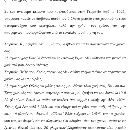
Σε ένα ανώνυμο κείμενο που κυκλοφόρησε στην Γερμανία από το 1521,
μπορούσε κανείς να διαβάσει αυτόν τον διάλογο μεταξύ ενός χωρικού κι ενός
αξιωματούχου που περιγράφει καλά την χρήση του χρέους για την
απογύμνωση του εργαζόμενου από το εργαλείο του ή την γη του:
Χωρικός:
Τι με φέρνει εδώ; Ε, λοιπό, θα ήθελα να μάθω πώς περνάτε τον χρόνο
σας.
Αξιωματούχος:
Πώς θα έπρεπε να τον περνώ; Είμαι εδώ, κάθομαι και μετρώ τα
χρήματά μου, δεν το βλέπεις;
Χωρικός:
Πείτε μου, Κύριε, ποιος σας έδωσε τόσα χρήματα ώστε να περνάτε τον
χρόνο σας να τα μετράτε;
Αξιωματούχος:
Θέλεις να μάθεις ποιος μου έδωσε τόσα χρήματα; Θα σου πω.
Ένας χωρικός που έρχεται στην πόρτα μου να μου ζητήσει να του δανείσω 10 ή
20 φλορίνια. Ρωτώ να μάθω αν κατέχει ένα κομμάτι καλής γης. Λέει:
«Ναι,
Κύριε, έχω ένα καλό λιβάδι και ένα εξαιρετικό χωράφι που, μαζί, αξίζουν μια
κατοστή φλορίνια».
Απαντώ:
«Τέλεια!
Βάλε ενέχυρο το λιβάδι και το χωράφι
σου και, αν δεσμεύεσαι να πληρώνεις ένα φλορίνι τόκο τον χρόνο, μπορείς να
έχεις το δάνειό σου των 20 φλορινιών".
Χαρούμενος ακούγοντας τέτοια καλά