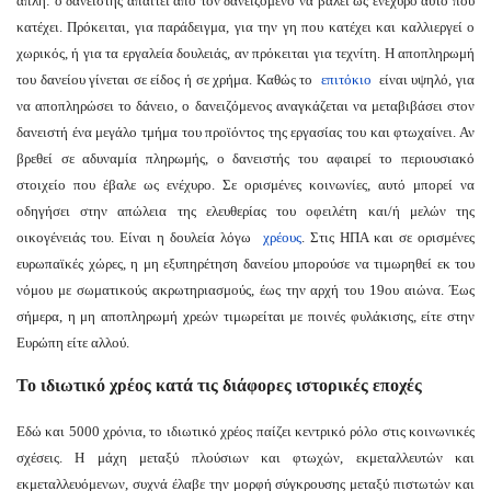
απλή: ο δανειστής απαιτεί από τον δανειζόμενο να βάλει ως ενέχυρο αυτό που
κατέχει. Πρόκειται, για παράδειγμα, για την γη που κατέχει και καλλιεργεί ο
χωρικός, ή για τα εργαλεία δουλειάς, αν πρόκειται για τεχνίτη. Η αποπληρωμή
του δανείου γίνεται σε είδος ή σε χρήμα. Καθώς το
επιτόκιο
είναι υψηλό, για
να αποπληρώσει το δάνειο, ο δανειζόμενος αναγκάζεται να μεταβιβάσει στον
δανειστή ένα μεγάλο τμήμα του προϊόντος της εργασίας του και φτωχαίνει. Αν
βρεθεί σε αδυναμία πληρωμής, ο δανειστής του αφαιρεί το περιουσιακό
στοιχείο που έβαλε ως ενέχυρο. Σε ορισμένες κοινωνίες, αυτό μπορεί να
οδηγήσει στην απώλεια της ελευθερίας του οφειλέτη και/ή μελών της
οικογένειάς του. Είναι η δουλεία λόγω
χρέους
. Στις ΗΠΑ και σε ορισμένες
ευρωπαϊκές χώρες, η μη εξυπηρέτηση δανείου μπορούσε να τιμωρηθεί εκ του
νόμου με σωματικούς ακρωτηριασμούς, έως την αρχή του 19ου αιώνα. Έως
σήμερα, η μη αποπληρωμή χρεών τιμωρείται με ποινές φυλάκισης, είτε στην
Ευρώπη είτε αλλού.
Το ιδιωτικό χρέος κατά τις διάφορες ιστορικές εποχές
Εδώ και 5000 χρόνια, το ιδιωτικό χρέος παίζει κεντρικό ρόλο στις κοινωνικές
σχέσεις. Η μάχη μεταξύ πλούσιων και φτωχών, εκμεταλλευτών και
εκμεταλλευόμενων, συχνά έλαβε την μορφή σύγκρουσης μεταξύ πιστωτών και