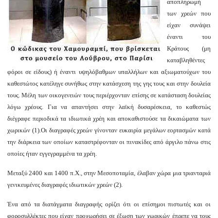
αποπληρωμή
των χρεών που
είχαν συνάψει
έναντι του
Κράτους (μη
καταβληθέντες
φόροι σε είδους) ή έναντι υψηλόβαθμων υπαλλήλων και αξιωματούχων του
καθεστώτος κατέληγε συνήθως στην κατάσχεση της γης τους και στην δουλεία
τους.
Μέλη των οικογενειών τους περιέρχονταν επίσης σε κατάσταση δουλείας
λόγω χρέους.
Για να απαντήσει στην λαϊκή δυσαρέσκεια, το καθεστώς
διέγραφε περιοδικά τα ιδιωτικά χρέη και αποκαθιστούσε τα δικαιώματα των
χωρικών (1).
Οι διαγραφές χρεών γίνονταν ευκαιρία μεγάλων εορτασμών κατά
την διάρκεια των οποίων καταστρέφονταν οι πινακίδες από άργιλο πάνω στις
οποίες ήταν εγγεγραμμένα τα χρέη.
Μεταξύ 2400 και 1400 π.Χ., στην Μεσοποταμία, έλαβαν χώρα μια τριανταριά
γενικευμένες διαγραφές ιδιωτικών χρεών (2).
Ένα από τα διατάγματα διαγραφής ορίζει ότι οι επίσημοι πιστωτές και οι
φοροσυλλέκτες που είχαν προχωρήσει σε έξωση των χωρικών έπρεπε να τους