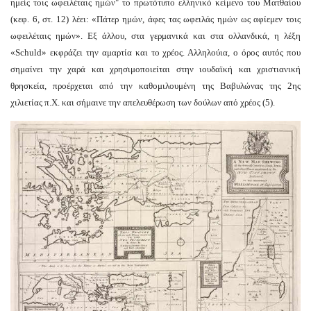
ημείς τοις ωφειλέταις ημών" το πρωτότυπο ελληνικό κείμενο του Ματθαίου
(κεφ. 6, στ. 12) λέει: «Πάτερ ημών, άφες τας ωφειλάς ημών ως αφίεμεν τοις
ωφειλέταις ημών». Εξ άλλου, στα γερμανικά και στα ολλανδικά, η λέξη
«Schuld» εκφράζει την αμαρτία και το χρέος.
Αλληλούια
, ο όρος αυτός που
σημαίνει την χαρά και χρησιμοποιείται στην ιουδαϊκή και χριστιανική
θρησκεία, προέρχεται από την καθομιλουμένη της Βαβυλώνας της 2ης
χιλιετίας π.Χ. και σήμαινε την απελευθέρωση των δούλων από χρέος (5).