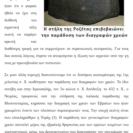
ήταν ότι ο φαραώ
ήθελε να έχει στη
διάθεσή του
αγροτική τάξη
ικανή να παράγει
αρκετή και
διαθέσιμη τροφή για να συμμετέχουν σε στρατιωτικές εκστρατείες. Για τους
δυο αυτούς λόγους, έπρεπε να αποφεύγεται η έξωση των αγροτών από την γη
τους με πρωτοβουλία των πιστωτών.
Σε μιαν άλλη περιοχή διαπιστώνουμε ότι οι Ασσύριοι αυτοκράτορες της 1ης
χιλιετίας π. Χ. υιοθέτησαν την παράδοση των διαγραφών των χρεών. Το ίδιο
συνέβη και στην Ιερουσαλήμ, τον 5ο αιώνα π. Χ. Απόδειξη: το 432 π. Χ., ο
Νεεμίας, προφανώς υπό την επίδραση της παλαιάς παράδοσης της
Μεσοποταμίας, κηρύσσει την διαγραφή των χρεών των Εβραίων που ήταν
χρεωμένοι έναντι των πλούσιων συμπατριωτών τους. Την εποχή εκείνη είναι
που ολοκληρώθηκε η Τοράχ (3). Η παράδοση των γενικευμένων διαγραφών
χρεών αποτελεί μέρος της εβραϊκής θρησκείας και των πρώτων κειμένων του
χριστιανισμού, μέσω του Δευτερονομίου που διακηρύσσει την υποχρέωση της