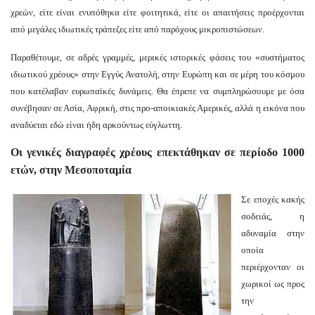
χρεών, είτε είναι ενυπόθηκα είτε φοιτητικά, είτε οι απαιτήσεις προέρχονται
από μεγάλες ιδιωτικές τράπεζες είτε από παρόχους μικροπιστώσεων.
Παραθέτουμε, σε αδρές γραμμές, μερικές ιστορικές φάσεις του «συστήματος
ιδιωτικού χρέους» στην Εγγύς Ανατολή, στην Ευρώπη και σε μέρη του κόσμου
που κατέλαβαν ευρωπαϊκές δυνάμεις. Θα έπρεπε να συμπληρώσουμε με όσα
συνέβησαν σε Ασία, Αφρική, στις προ-αποικιακές Αμερικές, αλλά η εικόνα που
αναδύεται εδώ είναι ήδη αρκούντως εύγλωττη.
Οι γενικές διαγραφές χρέους επεκτάθηκαν σε περίοδο 1000
ετών, στην Μεσοποταμία
Σε εποχές κακής
σοδειάς, η
αδυναμία στην
οποία
περιέρχονταν οι
χωρικοί ως προς
την