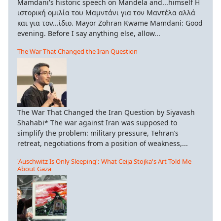
Mamdani's historic speech on Mandela and...himself Η
ιστορική ομιλία του Μαμντάνι για τον Μαντέλα αλλά
και για τον...ίδιο. Mayor Zohran Kwame Mamdani: Good
evening. Before I say anything else, allow...
The War That Changed the Iran Question
The War That Changed the Iran Question by Siyavash
Shahabi* The war against Iran was supposed to
simplify the problem: military pressure, Tehran’s
retreat, negotiations from a position of weakness,...
'Auschwitz Is Only Sleeping': What Ceija Stojka's Art Told Me
About Gaza