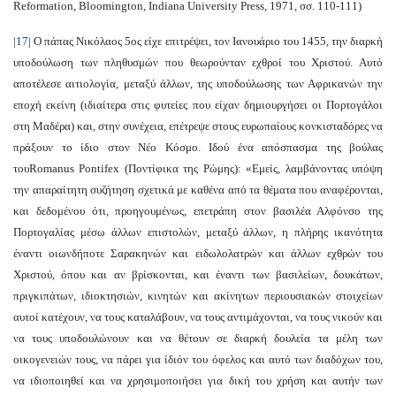
Reformation
, Bloomington, Indiana University Press, 1971, σσ.
110-111)
|
17
| Ο πάπας Νικόλαος 5ος είχε επιτρέψει, τον Ιανουάριο του 1455, την διαρκή
υποδούλωση των πληθυσμών που θεωρούνταν εχθροί του Χριστού.
Αυτό
αποτέλεσε αιτιολογία, μεταξύ άλλων, της υποδούλωσης των Αφρικανών την
εποχή εκείνη (ιδιαίτερα στις φυτείες που είχαν δημιουργήσει οι Πορτογάλοι
στη Μαδέρα) και, στην συνέχεια, επέτρεψε στους ευρωπαίους κονκισταδόρες να
πράξουν το ίδιο στον Νέο Κόσμο. Ιδού ένα απόσπασμα της βούλας
του
Romanus Pontifex
(Ποντίφικα της Ρώμης): «Εμείς, λαμβάνοντας υπόψη
την απαραίτητη συζήτηση σχετικά με καθένα από τα θέματα που αναφέρονται,
και δεδομένου ότι, προηγουμένως, επετράπη στον βασιλέα Αλφόνσο της
Πορτογαλίας μέσω άλλων επιστολών, μεταξύ άλλων, η πλήρης ικανότητα
έναντι οιωνδήποτε Σαρακηνών και ειδωλολατρών και άλλων εχθρών του
Χριστού, όπου και αν βρίσκονται, και έναντι των βασιλείων, δουκάτων,
πριγκιπάτων, ιδιοκτησιών, κινητών και ακίνητων περιουσιακών στοιχείων
αυτοί κατέχουν, να τους καταλάβουν, να τους αντιμάχονται, να τους νικούν και
να τους υποδουλώνουν και να θέτουν σε διαρκή δουλεία τα μέλη των
οικογενειών τους, να πάρει για ίδιόν του όφελος και αυτό των διαδόχων του,
να ιδιοποιηθεί και να χρησιμοποιήσει για δική του χρήση και αυτήν των