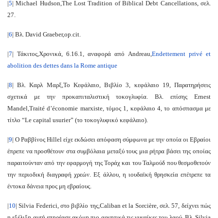
|
5
| Michael Hudson,
The Lost Tradition of Biblical Debt Cancellations
, σελ.
27.
|
6
| Βλ. David Graeber,
op.cit.
|
7
| Τάκιτος,
Χρονικά
, 6.16.1, αναφορά από Andreau,
Endettement privé et
abolition des dettes dans la Rome antique
|
8
| Βλ. Καρλ Μαρξ,
Το Κεφάλαιο
, Βιβλίο 3, κεφάλαιο 19, Παρατηρήσεις
σχετικά με την προκαπιταλιστική τοκογλυφία.
Βλ. επίσης Ernest
Mandel,
Traité d’économie marxiste
, τόμος 1, κεφάλαιο 4, το απόσπασμα με
τίτλο “Le capital usurier” (το τοκογλυφικό κεφάλαιο).
|
9
| Ο Ραββίνος Hillel είχε εκδώσει απόφαση σύμφωνα με την οποία οι Εβραίοι
έπρεπε να προσθέτουν στα συμβόλαια μεταξύ τους μια ρήτρα βάσει της οποίας
παραιτούνταν από την εφαρμογή της Τοράχ και του Ταλμούδ που θεσμοθετούν
την περιοδική διαγραφή χρεών.
Εξ άλλου, η ιουδαϊκή θρησκεία επέτρεπε τα
έντοκα δάνεια προς μη εβραίους.
|
10
| Silvia Federici, στο βιβλίο της,
Caliban et la Sorcière
, σελ. 57, δείχνει πώς
η εξέλιξη αυτή επηρέασε ακόμη πιο αρνητικά τις γυναίκες του λαού.
Βλ. Silvia