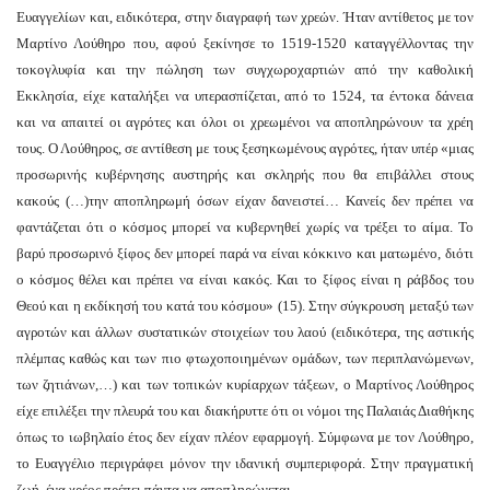
Ευαγγελίων και, ειδικότερα, στην διαγραφή των χρεών. Ήταν αντίθετος με τον
Μαρτίνο Λούθηρο που, αφού ξεκίνησε το 1519-1520 καταγγέλλοντας την
τοκογλυφία και την πώληση των συγχωροχαρτιών από την καθολική
Εκκλησία, είχε καταλήξει να υπερασπίζεται, από το 1524, τα έντοκα δάνεια
και να απαιτεί οι αγρότες και όλοι οι χρεωμένοι να αποπληρώνουν τα χρέη
τους. Ο Λούθηρος, σε αντίθεση με τους ξεσηκωμένους αγρότες, ήταν υπέρ «μιας
προσωρινής κυβέρνησης αυστηρής και σκληρής που θα επιβάλλει στους
κακούς (…)την αποπληρωμή όσων είχαν δανειστεί… Κανείς δεν πρέπει να
φαντάζεται ότι ο κόσμος μπορεί να κυβερνηθεί χωρίς να τρέξει το αίμα. Το
βαρύ προσωρινό ξίφος δεν μπορεί παρά να είναι κόκκινο και ματωμένο, διότι
ο κόσμος θέλει και πρέπει να είναι κακός. Και το ξίφος είναι η ράβδος του
Θεού και η εκδίκησή του κατά του κόσμου» (15). Στην σύγκρουση μεταξύ των
αγροτών και άλλων συστατικών στοιχείων του λαού (ειδικότερα, της αστικής
πλέμπας καθώς και των πιο φτωχοποιημένων ομάδων, των περιπλανώμενων,
των ζητιάνων,…) και των τοπικών κυρίαρχων τάξεων, ο Μαρτίνος Λούθηρος
είχε επιλέξει την πλευρά του και διακήρυττε ότι οι νόμοι της Παλαιάς Διαθήκης
όπως το ιωβηλαίο έτος δεν είχαν πλέον εφαρμογή. Σύμφωνα με τον Λούθηρο,
το Ευαγγέλιο περιγράφει μόνον την ιδανική συμπεριφορά. Στην πραγματική
ζωή, ένα χρέος πρέπει πάντα να αποπληρώνεται.