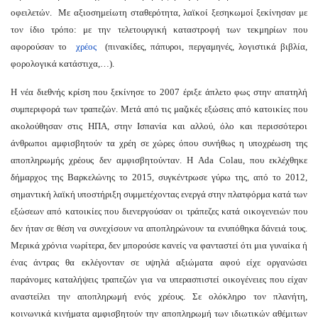
οφειλετών. Με αξιοσημείωτη σταθερότητα, λαϊκοί ξεσηκωμοί ξεκίνησαν με
τον ίδιο τρόπο: με την τελετουργική καταστροφή των τεκμηρίων που
αφορούσαν το
χρέος
(πινακίδες, πάπυροι, περγαμηνές, λογιστικά βιβλία,
φορολογικά κατάστιχα,…).
Η νέα διεθνής κρίση που ξεκίνησε το 2007 έριξε άπλετο φως στην απατηλή
συμπεριφορά των τραπεζών. Μετά από τις μαζικές εξώσεις από κατοικίες που
ακολούθησαν στις ΗΠΑ, στην Ισπανία και αλλού, όλο και περισσότεροι
άνθρωποι αμφισβητούν τα χρέη σε χώρες όπου συνήθως η υποχρέωση της
αποπληρωμής χρέους δεν αμφισβητούνταν. Η Ada Colau, που εκλέχθηκε
δήμαρχος της Βαρκελώνης το 2015, συγκέντρωσε γύρω της, από το 2012,
σημαντική λαϊκή υποστήριξη συμμετέχοντας ενεργά στην πλατφόρμα κατά των
εξώσεων από κατοικίες που διενεργούσαν οι τράπεζες κατά οικογενειών που
δεν ήταν σε θέση να συνεχίσουν να αποπληρώνουν τα ενυπόθηκα δάνειά τους.
Μερικά χρόνια νωρίτερα, δεν μπορούσε κανείς να φανταστεί ότι μια γυναίκα ή
ένας άντρας θα εκλέγονταν σε υψηλά αξιώματα αφού είχε οργανώσει
παράνομες καταλήψεις τραπεζών για να υπερασπιστεί οικογένειες που είχαν
αναστείλει την αποπληρωμή ενός χρέους. Σε ολόκληρο τον πλανήτη,
κοινωνικά κινήματα αμφισβητούν την αποπληρωμή των ιδιωτικών αθέμιτων