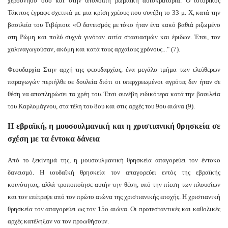
χερσόνησο όσο και στην υπόλοιπη ρωμαϊκή αυτοκρατορία. Ο ιστορικός
Τάκιτος έγραφε σχετικά με μια κρίση χρέους που συνέβη το 33 μ. Χ, κατά την
βασιλεία του Τιβέριου: «Ο δανεισμός με τόκο ήταν ένα κακό βαθιά ριζωμένο
στη Ρώμη και πολύ συχνά γινόταν αιτία στασιασμών και έριδων. Έτσι, τον
χαλιναγωγούσαν, ακόμη και κατά τους αρχαίους χρόνους..." (7).
Φεουδαρχία
Στην αρχή της φεουδαρχίας, ένα μεγάλο τμήμα των ελεύθερων
παραγωγών περιήλθε σε δουλεία διότι οι υπερχρεωμένοι αγρότες δεν ήταν σε
θέση να αποπληρώσει τα χρέη του. Έτσι συνέβη ειδικότερα κατά την βασιλεία
του Καρλομάγνου, στα τέλη του 8ου και στις αρχές του 9ου αιώνα (9).
Η εβραϊκή, η μουσουλμανική και η χριστιανική θρησκεία σε
σχέση με τα έντοκα δάνεια
Από το ξεκίνημά της, η μουσουλμανική θρησκεία απαγορεύει τον έντοκο
δανεισμό. Η ιουδαϊκή θρησκεία τον απαγορεύει εντός της εβραϊκής
κοινότητας, αλλά τροποποίησε αυτήν την θέση, υπό την πίεση των πλουσίων
και τον επέτρεψε από τον πρώτο αιώνα της χριστιανικής εποχής. Η χριστιανική
θρησκεία τον απαγορεύει ως τον 15ο αιώνα. Οι προτεσταντικές και καθολικές
αρχές κατέληξαν να τον προωθήσουν.