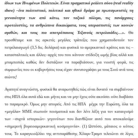
ίδιων των Ηνωμένων Πολιτειών. Είναι πραγματικό ρεάλιτι σόου (real reality
show) –ένα πολιτιστικό, πολιτικό και ηθικό δράμα με πρωταγωνιστές τη
γενναιότητα των από κάτω, τον ταξικό πόλεμο, τις πανάρχαιες
ιεροτελεστίες, τα ανθρώπινα δικαιώματα, τους υπερασπιστές των κοινών
αγαθών, και τους πιο αποτρόπαιους Τεξανούς πετρελαιάδες…».
Θα
προσθέταμε και τις αρκετές μεγάλες τράπεζες που χρηματοδοτούν τον
πετρελαιαγωγό (3,5 δις. δολάρια) και φυσικά το αμερικανικό κράτος και τις –
κατασταλτικές και άλλες- αρχές του που κάνουν επίδειξη ωμής βίας αλλά και
μπαμπεσιάς καθώς δεν διστάζουν να παραβιάσουν, για νιοστή φορά, τις
συμφωνίες που οι κυβερνήσεις τους είχαν συνυπογράψει με τους Σιού ανά τους
αιώνες!
Αγαπητέ αναγνώστη, φυσικά θα αναρωτηθείς πώς είναι δυνατό να συμβαίνουν
στις ΗΠΑ όλα αυτά εδώ και μήνες και να μην έχεις ούτε ακούσει ούτε διαβάσει
το παραμικρό. Όμως μην απορείς. Από τις ΗΠΑ μέχρι την Ευρώπη, όλα τα
«μεγάλα» ΜΜΕ σιωπούν πεισματικά και δεν λένε λέξη για τον καταιγισμό
των –συχνά ιστορικών- γεγονότων που διανθίζουν αυτό που αποκαλούμε
«σημερινή βορειοαμερικανική κοσμογονία». (1) Ωστόσο, μάταιος ο κόπος
τους. Το καραγκιοζιλίκι της αντιπαράθεσης Χίλαρι-Τραμπ τελειώνει σε λίγες