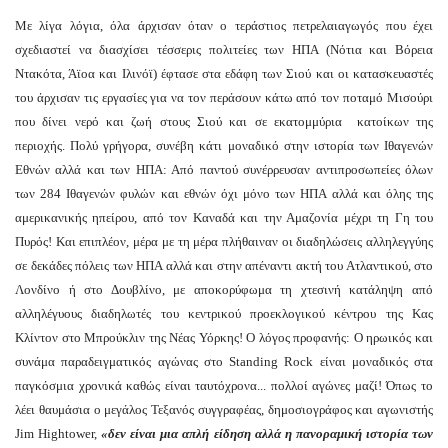
Με λίγα λόγια, όλα άρχισαν όταν ο τεράστιος πετρελαιαγωγός που έχει
σχεδιαστεί να διασχίσει τέσσερις πολιτείες των ΗΠΑ (Νότια και Βόρεια
Ντακότα, Άϊοα και Ιλινόϊ) έφτασε στα εδάφη των Σιού και οι κατασκευαστές
του άρχισαν τις εργασίες για να τον περάσουν κάτω από τον ποταμό Μισούρι
που δίνει νερό και ζωή στους Σιού και σε εκατομμύρια κατοίκων της
περιοχής. Πολύ γρήγορα, συνέβη κάτι μοναδικό στην ιστορία των Ιθαγενών
Εθνών αλλά και των ΗΠΑ: Από παντού συνέρρευσαν αντιπροσωπείες όλων
των 284 Ιθαγενών φυλών και εθνών όχι μόνο των ΗΠΑ αλλά και όλης της
αμερικανικής ηπείρου, από τον Καναδά και την Αμαζονία μέχρι τη Γη του
Πυρός! Και επιπλέον, μέρα με τη μέρα πλήθαιναν οι διαδηλώσεις αλληλεγγύης
σε δεκάδες πόλεις των ΗΠΑ αλλά και στην απέναντι ακτή του Ατλαντικού, στο
Λονδίνο ή στο Δουβλίνο, με αποκορύφωμα τη χτεσινή κατάληψη από
αλληλέγυους διαδηλωτές του κεντρικού προεκλογικού κέντρου της Κας
Κλίντον στο Μπρούκλιν της Νέας Υόρκης! Ο λόγος προφανής: Ο ηρωικός και
συνάμα παραδειγματικός αγώνας στο Standing Rock είναι μοναδικός στα
παγκόσμια χρονικά καθώς είναι ταυτόχρονα... πολλοί αγώνες μαζί! Όπως το
λέει θαυμάσια ο μεγάλος Τεξανός συγγραφέας, δημοσιογράφος και αγωνιστής
Jim Hightower,
«δεν είναι μια απλή είδηση αλλά η πανοραμική ιστορία των