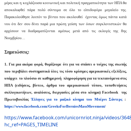
μέρες και η κοχλάζουσα κοινωνική και πολιτική πραγματικότητα των ΗΠΑ θα
αποκαλυφθεί πάρα πολύ σύντομα σε όλο το ελπιδοφόρο μεγαλείο της.
Παρακολούθησε λοιπόν το βίντεο που ακολουθεί έχοντας όμως πάντα κατά
νου ότι δεν σου δίνει παρά μια πρώτη γεύση των όσων συγκλονιστικών θα
αρχίσουν να διαδραματίζονται αμέσως μετά από τις εκλογές της 8ης
Νοεμβρίου…
Σημειώσεις:
1. Για μια ακόμα φορά, θυμίζουμε ότι για να σπάσει ο τοίχος της σιωπής
που περιβάλει συστηματικά όλες τις τόσο κρίσιμες αμερικανικές εξελίξεις,
υπάρχει το πλούσιο σε καθημερινή πληροφόρηση για τα τεκταινόμενα στις
ΗΠΑ (ειδήσεις, βίντεο, άρθρα του αμερικανικού τύπου, τοποθετήσεις
συλλογικοτήτων, αναλύσεις, διεργασίες μέσα στο κίνημα) Facebook της
Πρωτοβουλίας
Έλληνες για το μαζικό κίνημα του Μπέρνι Σάντερς
:
https://www.facebook.com/GreeksForBerniesMassMovement/
https://www.facebook.com/unicornriot.ninja/videos/36
hc_ref=PAGES_TIMELINE