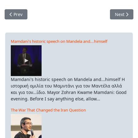
Previous article: ΣΥΝΕΔΡΙΑΣΗ ΤΗΣ ΕΠΙΤΡΟΠΗΣ ΑΛΗΘΕΙΑΣ ΔΗ
Next artic
Prev
Next
Mamdani's historic speech on Mandela and...himself
Mamdani's historic speech on Mandela and...himself Η
ιστορική ομιλία του Μαμντάνι για τον Μαντέλα αλλά
και για τον...ίδιο. Mayor Zohran Kwame Mamdani: Good
evening. Before I say anything else, allow...
The War That Changed the Iran Question