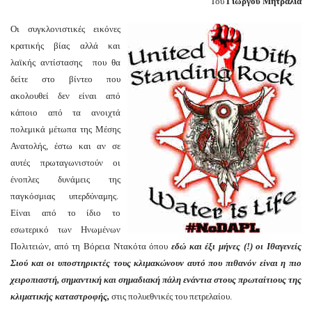
Του
Γιώργου Μητραλιά
Οι συγκλονιστικές εικόνες
κρατικής βίας αλλά και
λαϊκής αντίστασης που θα
δείτε στο βίντεο που
ακολουθεί δεν είναι από
κάποιο από τα ανοιχτά
πολεμικά μέτωπα της Μέσης
Ανατολής, έστω και αν σε
αυτές πρωταγωνιστούν οι
ένοπλες δυνάμεις της
παγκόσμιας υπερδύναμης.
Είναι από το ίδιο το
εσωτερικό των Ηνωμένων
Πολιτειών, από τη Βόρεια Ντακότα όπου
εδώ και έξι μήνες (!) οι Ιθαγενείς
Σιού και οι υποστηρικτές τους κλιμακώνουν αυτό που πιθανόν είναι η πιο
χειροπιαστή, σημαντική και σημαδιακή πάλη ενάντια στους πρωταίτιους της
κλιματικής καταστροφής,
στις πολυεθνικές του πετρελαίου.