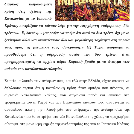
διαρκώς κλιμακούμενη
κρίση στις σχέσεις της
Καταλονίας με το Ισπανικό
Κράτος, συνηθίζουν να κάνουν λόγο για την επερχόμενη «σύγκρουση δύο
τρένων». Ε, λοιπόν,… μπορούμε να πούμε ότι αυτά τα δυο τρένα όχι μόνο
ξεκίνησαν αλλά και αναπτύσσουν όλο και μεγαλύτερη ταχύτητα στη πορεία
τους προς τη μετωπική τους σύγκρουση!» (1) Τώρα μπορούμε να
προσθέσουμε ότι η σύγκρουση αυτών των δυο τρένων είναι
προγραμματισμένη να αρχίσει αύριο Κυριακή βράδυ με το άνοιγμα των
καλπών των καταλανικών εκλογών!
Σε πείσμα λοιπόν των ανόητων που, και εδώ στην Ελλάδα, είχαν σπεύσει να
δηλώσουν πέρυσι ότι η καταλανική κρίση ήταν «μπόρα που πέρασε», οι
αυριανές καταλανικές κάλπες, που στήνονται παρά και ενάντια στη
τρομοκρατία του κ. Ραχόϊ και των Ευρωπαίων εταίρων του, αναμένεται να
αναδείξουν εκείνη την πλειοψηφία των υπέρμαχων της ανεξαρτησίας της
Καταλονίας που θα επιτρέψει στο νέο Κοινοβούλιο της χώρας να προχωρήσει
σύντομα στη μονομερή κήρυξη της ανεξαρτησίας της από το Ισπανικό Κράτος.