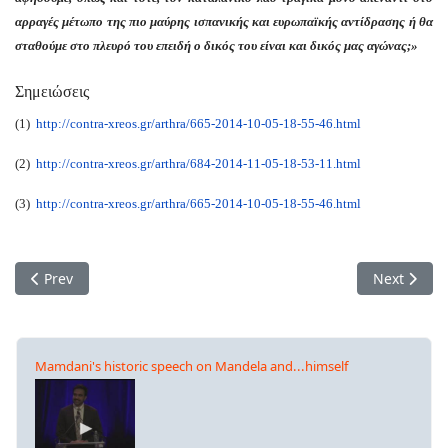
αρραγές μέτωπο της πιο μαύρης ισπανικής και ευρωπαϊκής αντίδρασης ή θα
σταθούμε στο πλευρό του επειδή ο δικός του είναι και δικός μας αγώνας;»
Σημειώσεις
(1)
http://contra-xreos.gr/arthra/665-2014-10-05-18-55-46.html
(2)
http://contra-xreos.gr/arthra/684-2014-11-05-18-53-11.html
(3)
http://contra-xreos.gr/arthra/665-2014-10-05-18-55-46.html
Previous article: Καταλονία: Από την ελεύθερη πτώση του Π. 
Next artic
Prev
Next
Mamdani's historic speech on Mandela and...himself