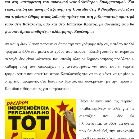
και στη κατάρρευση του ισπανικού νεοφιλελεύθερου δικομματισμού. Και
τέλος, επειδή και μόνη η διεξαγωγή της Consulta στις 9 Νοεμβρίου θα έδινε
μια τεράστια ώθηση στους λαϊκούς αγώνες και στη ριζοσπαστική αριστερά
τόσο στη Καταλονία, όσο και στο Ισπανικό Κράτος, με συνέπειες που θα
γίνονταν άμεσα αισθητές σε ολάκερη την Ευρώπη!...»
Αν και η διακύβευση παραμένει όπως την περιγράψαμε πέρυσι, ωστόσο πολλά
πράγματα άλλαξαν μέσα στο χρόνο που πέρασε. Επειδή λοιπόν οι αυριανές
εκλογές δεν είναι «άτυπες» και επειδή όλες οι δημοσκοπήσεις προβλέπουν
καθαρή νίκη των υπέρμαχων της ανεξαρτησίας, για αυτό και η τωρινή
τρομοκρατία που ασκείται στους Καταλανούς για να τους κάνει να ψηφίσουν
υπέρ της παραμονής στο Ισπανικό Κράτος δεν συγκρίνεται με την περυσινή.
Και ιδού ευθύς αμέσως για τι πρόκειται.
Πέρα λοιπόν από τις περίπου
«καθιερωμένες» απειλές για τις
συντάξεις που δεν θα
πληρώνονται, το σύστημα υγείας
που θα διαλυθεί, την οικονομία
που θα καταρρεύσει ή ακόμα και