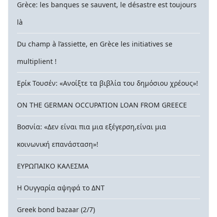
Grèce: les banques se sauvent, le désastre est toujours
là
Du champ à l’assiette, en Grèce les initiatives se
multiplient !
Ερίκ Τουσέν: «Ανοίξτε τα βιβλία του δημόσιου χρέους»!
ON THE GERMAN OCCUPATION LOAN FROM GREECE
Βοσνία: «Δεν είναι πια μια εξέγερση,είναι μια
κοινωνική επανάσταση»!
ΕΥΡΩΠΑΙΚΟ ΚΑΛΕΣΜΑ
Η Ουγγαρία αψηφά το ΔΝΤ
Greek bond bazaar (2/7)