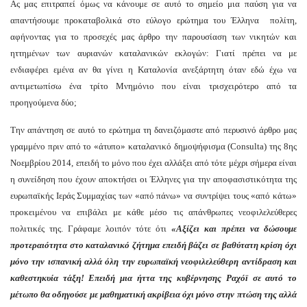
Ας μας επιτραπεί όμως να κάνουμε σε αυτό το σημείο μια παύση για να
απαντήσουμε προκαταβολικά στο εύλογο ερώτημα του Έλληνα πολίτη,
αφήνοντας για το προσεχές μας άρθρο την παρουσίαση των νικητών και
ηττημένων των αυριανών καταλανικών εκλογών: Γιατί πρέπει να με
ενδιαφέρει εμένα αν θα γίνει η Καταλονία ανεξάρτητη όταν εδώ έχω να
αντιμετωπίσω ένα τρίτο Μνημόνιο που είναι τρισχειρότερο από τα
προηγούμενα δύο;
Την απάντηση σε αυτό το ερώτημα τη δανειζόμαστε από περυσινό άρθρο μας
γραμμένο πριν από το «άτυπο» καταλανικό δημοψήφισμα (Consulta) της 8ης
Νοεμβρίου 2014, επειδή το μόνο που έχει αλλάξει από τότε μέχρι σήμερα είναι
η συνείδηση που έχουν αποκτήσει οι Έλληνες για την αποφασιστικότητα της
ευρωπαϊκής Ιεράς Συμμαχίας των «από πάνω» να συντρίψει τους «από κάτω»
προκειμένου να επιβάλει με κάθε μέσο τις απάνθρωπες νεοφιλελεύθερες
πολιτικές της. Γράφαμε λοιπόν τότε ότι
«Αξίζει και πρέπει να δώσουμε
προτεραιότητα στο καταλανικό ζήτημα επειδή βάζει σε βαθύτατη κρίση όχι
μόνο την ισπανική αλλά όλη την ευρωπαϊκή νεοφιλελεύθερη αντίδραση και
καθεστηκυία τάξη! Επειδή μια ήττα της κυβέρνησης Ραχόϊ σε αυτό το
μέτωπο θα οδηγούσε με μαθηματική ακρίβεια όχι μόνο στην πτώση της αλλά