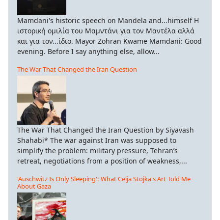
Mamdani's historic speech on Mandela and...himself Η
ιστορική ομιλία του Μαμντάνι για τον Μαντέλα αλλά
και για τον...ίδιο. Mayor Zohran Kwame Mamdani: Good
evening. Before I say anything else, allow...
The War That Changed the Iran Question
The War That Changed the Iran Question by Siyavash
Shahabi* The war against Iran was supposed to
simplify the problem: military pressure, Tehran’s
retreat, negotiations from a position of weakness,...
'Auschwitz Is Only Sleeping': What Ceija Stojka's Art Told Me
About Gaza