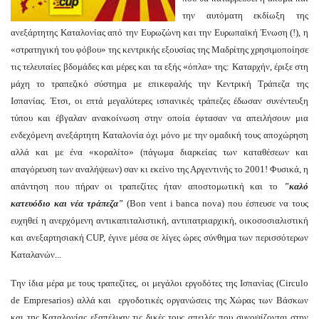
την αυτόματη εκδίωξη της
ανεξάρτητης Καταλονίας από την Ευρωζώνη και την Ευρωπαϊκή Ένωση (!), η
«στρατηγική του φόβου» της κεντρικής εξουσίας της Μαδρίτης χρησιμοποίησε
τις τελευταίες βδομάδες και μέρες και τα εξής «όπλα» της: Καταρχήν, έριξε στη
μάχη το τραπεζικό σύστημα με επικεφαλής την Κεντρική Τράπεζα της
Ισπανίας. Έτσι, οι επτά μεγαλύτερες ισπανικές τράπεζες έδωσαν συνέντευξη
τύπου και έβγαλαν ανακοίνωση στην οποία έφτασαν να απειλήσουν μια
ενδεχόμενη ανεξάρτητη Καταλονία όχι μόνο με την ομαδική τους αποχώρηση
αλλά και με ένα «κοραλίτο» (πάγωμα διαρκείας των καταθέσεων και
απαγόρευση των αναλήψεων) σαν κι εκείνο της Αργεντινής το 2001! Φυσικά, η
απάντηση που πήραν οι τραπεζίτες ήταν αποστομωτική και το
"καλό
κατευόδιο και νέα τράπεζα"
(Bon vent i banca nova) που έσπευσε να τους
ευχηθεί η ανερχόμενη αντικαπιταλιστική, αντιπατριαρχική, οικοσοσιαλιστική
και ανεξαρτησιακή CUP, έγινε μέσα σε λίγες ώρες σύνθημα των περισσότερων
Καταλανών...
Την ίδια μέρα με τους τραπεζίτες, οι μεγάλοι εργοδότες της Ισπανίας (Circulo
de Empresarios) αλλά και εργοδοτικές οργανώσεις της Χώρας των Βάσκων
και της Καταλονίας εξαπέλυαν τις δικές τους απειλές που συνοψίζονται στην