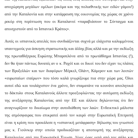
αποχώρηση μεγάλων ομίλων (ακόμα και της πολυεθνικής των ειδών γάμου!)
από την Καταλονία και στην κατάρρευση της οικονομίας της χώρας σε χρόνο
ρεκόρ στη περίπτωση που οι Καταλανοί «παραβιάσουν το Σύνταγμα και
αποσχιστούν από το Ισπανικό Κράτος».
Αυτές οι ισπανικές απειλές που συνδυάζονται συχνά με ελάχιστα καλυμμένους
υπαινιγμούς για άσκηση στρατιωτικής και άλλης βίας αλλά και με την εκδίωξη
της πρωταθλήτριας Ευρώπης Μπαρσελόνα από το πρωτάθλημα Ισπανίας (!),
δεν θα ήταν πάντως δυνατές αν ο κ. Ραχόϊ και οι δικοί του δεν είχαν τις πλάτες
των Βρυξελλών και των διαφόρων Μέρκελ, Ολάντ, Κάμερον και των λοιπών
«ευρωπαίων εταίρων» που τόσο καλά γνωρίζουμε πια στην χώρα μας. Όλοι
αυτοί εδώ και τουλάχιστον ένα χρόνο, δεν σταματάνε να κουνάνε απειλητικά
το δάκτυλο στους Καταλανούς άλλοτε προεξοφλώντας την αυτόματη εκδίωξη
της ανεξάρτητης Καταλονίας από την ΕΕ και άλλοτε δηλώνοντας ότι δεν
αναγνωρίζουν το δικαίωμα στην αυτοδιάθεση των λαών. Ενδεικτικό μάλιστα
της ατμόσφαιρας που επικρατεί αυτό τον καιρό στην Ευρωπαϊκή Επιτροπή
είναι η κρίση που προκάλεσε η «ισπανική μετάφραση» δήλωσης του γνωστού
μας κ. Γιούνκερ στην οποία προδικαζόταν η αποπομπή της ανεξάρτητης
Καταλονίας από την Ευρωπαϊκή Ένωση. Λίγες ώρες μετά από τον σάλο και