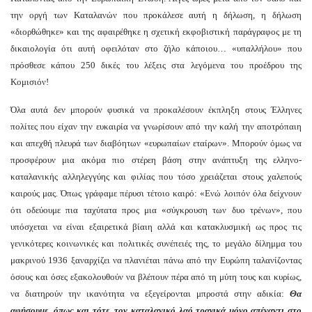
την οργή των Καταλανών που προκάλεσε αυτή η δήλωση, η δήλωση
«διορθώθηκε» και της αφαιρέθηκε η σχετική εκφοβιστική παράγραφος με τη
δικαιολογία ότι αυτή οφειλόταν στο ζήλο κάποιου… «υπαλλήλου» που
πρόσθεσε κάπου 250 δικές του λέξεις στα λεγόμενα του προέδρου της
Κομισιόν!
Όλα αυτά δεν μπορούν φυσικά να προκαλέσουν έκπληξη στους Έλληνες
πολίτες που είχαν την ευκαιρία να γνωρίσουν από την καλή την αποτρόπαιη
και απεχθή πλευρά των διαβόητων «ευρωπαίων εταίρων». Μπορούν όμως να
προσφέρουν μια ακόμα πιο στέρεη βάση στην ανάπτυξη της ελληνο-
καταλανικής αλληλεγγύης και φιλίας που τόσο χρειάζεται στους χαλεπούς
καιρούς μας. Όπως γράφαμε πέρυσι τέτοιο καιρό: «Ενώ λοιπόν όλα δείχνουν
ότι οδεύουμε πια ταχύτατα προς μια «σύγκρουση των δυο τρένων», που
υπόσχεται να είναι εξαιρετικά βίαιη αλλά και κατακλυσμική ως προς τις
γενικότερες κοινωνικές και πολιτικές συνέπειές της, το μεγάλο δίλημμα του
μακρινού 1936 ξαναρχίζει να πλανιέται πάνω από την Ευρώπη ταλανίζοντας
όσους και όσες εξακολουθούν να βλέπουν πέρα από τη μύτη τους και κυρίως,
να διατηρούν την ικανότητα να εξεγείρονται μπροστά στην αδικία:
Θα
αφήσουμε, όπως και τότε, τον καταλανικό λαό τραγικά μόνο απέναντι στο