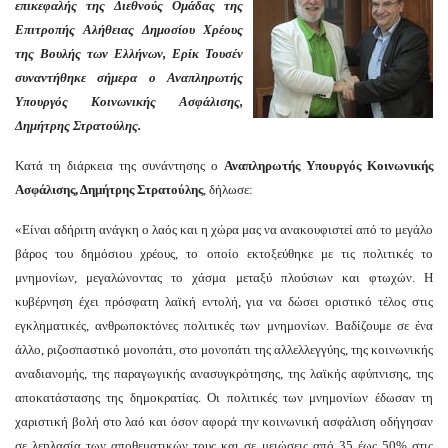
επικεφαλής της Διεθνούς Ομάδας της
Επιτροπής Αλήθειας Δημοσίου Χρέους
της Βουλής των Ελλήνων, Ερίκ Τουσέν
συναντήθηκε σήμερα ο Αναπληρωτής
Υπουργός Κοινωνικής Ασφάλισης,
Δημήτρης Στρατούλης.
Κατά τη διάρκεια της συνάντησης ο
Αναπληρωτής Υπουργός Κοινωνικής
Ασφάλισης, Δημήτρης Στρατούλης
, δήλωσε:
«Είναι αδήριτη ανάγκη ο λαός και η χώρα μας να ανακουφιστεί από το μεγάλο
βάρος του δημόσιου χρέους, το οποίο εκτοξεύθηκε με τις πολιτικές το
μνημονίων, μεγαλώνοντας το χάσμα μεταξύ πλούσιων και φτωχών. Η
κυβέρνηση έχει πρόσφατη λαϊκή εντολή, για να δώσει οριστικό τέλος στις
εγκληματικές, ανθρωποκτόνες πολιτικές των μνημονίων. Βαδίζουμε σε ένα
άλλο, ριζοσπαστικό μονοπάτι, στο μονοπάτι της αλλελλεγγύης, της κοινωνικής
αναδιανομής, της παραγωγικής ανασυγκρότησης, της λαϊκής αφύπνισης, της
αποκατάστασης της δημοκρατίας. Οι πολιτικές των μνημονίων έδωσαν τη
χαριστική βολή στο λαό και όσον αφορά την κοινωνική ασφάλιση οδήγησαν
σε λεηλασία των αποθεματικών τους και σε μειώσεις από 35 έως 50% στις