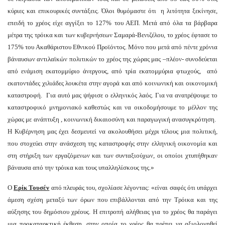
κύριες και επικουρικές συντάξεις. Όλοι θυμόμαστε ότι η λιτότητα ξεκίνησε,
επειδή το χρέος είχε αγγίξει το 127% του ΑΕΠ. Μετά από όλα τα βάρβαρα
μέτρα της τρόικα και των κυβερνήσεων Σαμαρά-Βενιζέλου, το χρέος έφτασε το
175% του Ακαθάριστου Εθνικού Προϊόντος. Μόνο που μετά από πέντε χρόνια
βάναυσων αντιλαϊκών πολιτικών το χρέος της χώρας μας –πλέον- συνοδεύεται
από ενάμιση εκατομμύριο άνεργους, από τρία εκατομμύρια φτωχούς, από
εκατοντάδες χιλιάδες λουκέτα στην αγορά και από κοινωνική και οικονομική
καταστροφή. Για αυτό μας ψήφισε ο ελληνικός λαός. Για να ανατρέψουμε το
καταστροφικό μνημονιακό καθεστώς και να οικοδομήσουμε το μέλλον της
χώρας με ανάπτυξη , κοινωνική δικαιοσύνη και παραγωγική ανασυγκρότηση.
Η Κυβέρνηση μας έχει δεσμευτεί να ακολουθήσει μέχρι τέλους μια πολιτική,
που στοχεύει στην ανάσχεση της καταστροφής στην ελληνική οικονομία και
στη στήριξη των εργαζόμενων και των συνταξιούχων, οι οποίοι χτυπήθηκαν
βάναυσα από την τρόικα και τους υπαλληλίσκους της.»
Ο
Ερίκ Τουσέν
από πλευράς του, σχολίασε λέγοντας: «είναι σαφές ότι υπάρχει
άμεση σχέση μεταξύ των όρων που επιβάλλονται από την Τρόικα και της
αύξησης του δημόσιου χρέους. Η επιτροπή αλήθειας για το χρέος θα παράγει
μια προκαταρκτική έκθεση, στην οποία το χρέος θα πρέπει να αξιολογηθεί