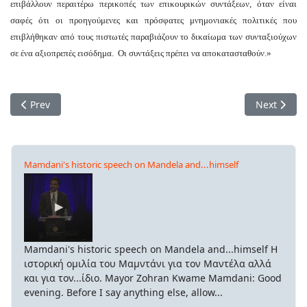
επιβάλλουν περαιτέρω περικοπές των επικουρικών συντάξεων, όταν είναι
σαφές ότι οι προηγούμενες και πρόσφατες μνημονιακές πολιτικές που
επιβλήθηκαν από τους πιστωτές παραβιάζουν το δικαίωμα των συνταξιούχων
σε ένα αξιοπρεπές εισόδημα. Οι συντάξεις πρέπει να αποκατασταθούν.»
Previous article: Βιετνάμ 1975: Σαχ στο Βασιλιά!
Next artic
Prev
Next
Mamdani's historic speech on Mandela and...himself
Mamdani's historic speech on Mandela and...himself Η
ιστορική ομιλία του Μαμντάνι για τον Μαντέλα αλλά
και για τον...ίδιο. Mayor Zohran Kwame Mamdani: Good
evening. Before I say anything else, allow...