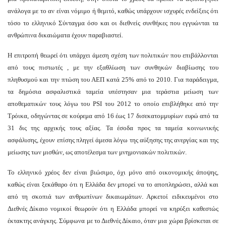
ανάλογα με το αν είναι νόμιμο ή θεμιτό, καθώς υπάρχουν ισχυρές ενδείξεις ότι
τόσο το ελληνικό Σύνταγμα όσο και οι διεθνείς συνθήκες που εγγυώνται τα
ανθρώπινα δικαιώματα έχουν παραβιαστεί.
Η επιτροπή θεωρεί ότι υπάρχει άμεση σχέση των πολιτικών που επιβάλλονται
από τους πιστωτές , με την εξαθλίωση των συνθηκών διαβίωσης του
πληθυσμού και την πτώση του ΑΕΠ κατά 25% από το 2010. Για παράδειγμα,
τα δημόσια ασφαλιστικά ταμεία υπέστησαν μια τεράστια μείωση των
αποθεματικών τους λόγω του PSI του 2012 το οποίο επιβλήθηκε από την
Τρόικα, οδηγώντας σε κούρεμα από 16 έως 17 δισεκατομμυρίων ευρώ από τα
31 δις της αρχικής τους αξίας. Τα έσοδα προς τα ταμεία κοινωνικής
ασφάλισης, έχουν επίσης πληγεί άμεσα λόγω της αύξησης της ανεργίας και της
μείωσης των μισθών, ως αποτέλεσμα των μνημονιακών πολιτικών.
Το ελληνικό χρέος δεν είναι βιώσιμο, όχι μόνο από οικονομικής άποψης,
καθώς είναι ξεκάθαρο ότι η Ελλάδα δεν μπορεί να το αποπληρώσει, αλλά και
από τη σκοπιά των ανθρωπίνων δικαιωμάτων. Αρκετοί ειδικευμένοι στο
Διεθνές Δίκαιο νομικοί θεωρούν ότι η Ελλάδα μπορεί να κηρύξει καθεστώς
έκτακτης ανάγκης. Σύμφωνα με το Διεθνές Δίκαιο, όταν μια χώρα βρίσκεται σε