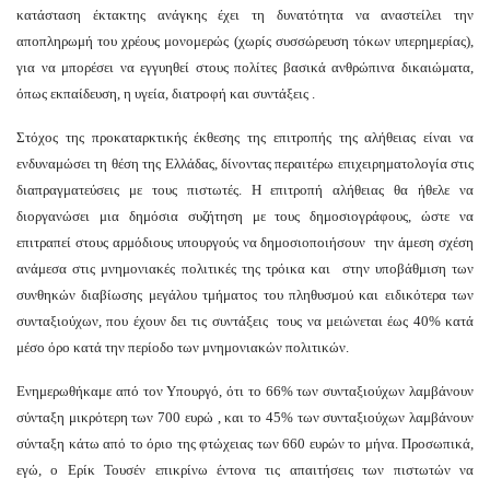
κατάσταση έκτακτης ανάγκης έχει τη δυνατότητα να αναστείλει την
αποπληρωμή του χρέους μονομερώς (χωρίς συσσώρευση τόκων υπερημερίας),
για να μπορέσει να εγγυηθεί στους πολίτες βασικά ανθρώπινα δικαιώματα,
όπως εκπαίδευση, η υγεία, διατροφή και συντάξεις .
Στόχος της προκαταρκτικής έκθεσης της επιτροπής της αλήθειας είναι να
ενδυναμώσει τη θέση της Ελλάδας, δίνοντας περαιτέρω επιχειρηματολογία στις
διαπραγματεύσεις με τους πιστωτές. Η επιτροπή αλήθειας θα ήθελε να
διοργανώσει μια δημόσια συζήτηση με τους δημοσιογράφους, ώστε να
επιτραπεί στους αρμόδιους υπουργούς να δημοσιοποιήσουν την άμεση σχέση
ανάμεσα στις μνημονιακές πολιτικές της τρόικα και στην υποβάθμιση των
συνθηκών διαβίωσης μεγάλου τμήματος του πληθυσμού και ειδικότερα των
συνταξιούχων, που έχουν δει τις συντάξεις τους να μειώνεται έως 40% κατά
μέσο όρο κατά την περίοδο των μνημονιακών πολιτικών.
Ενημερωθήκαμε από τον Υπουργό, ότι το 66% των συνταξιούχων λαμβάνουν
σύνταξη μικρότερη των 700 ευρώ , και το 45% των συνταξιούχων λαμβάνουν
σύνταξη κάτω από το όριο της φτώχειας των 660 ευρών το μήνα. Προσωπικά,
εγώ, ο Ερίκ Τουσέν επικρίνω έντονα τις απαιτήσεις των πιστωτών να