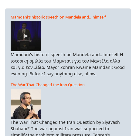
Mamdani's historic speech on Mandela and...himself
Mamdani's historic speech on Mandela and...himself Η
ιστορική ομιλία του Μαμντάνι για τον Μαντέλα αλλά
και για τον...ίδιο. Mayor Zohran Kwame Mamdani: Good
evening. Before I say anything else, allow...
The War That Changed the Iran Question
The War That Changed the Iran Question by Siyavash
Shahabi* The war against Iran was supposed to
simplify the problem: military pressure, Tehran’s