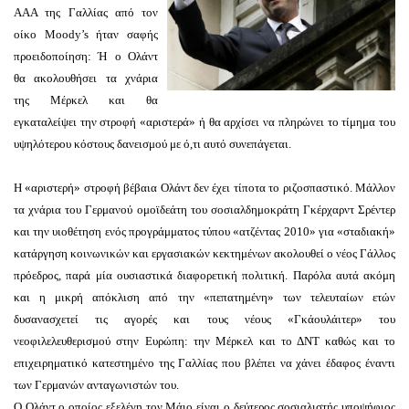
ΑΑΑ της Γαλλίας από τον
οίκο Moody’s ήταν σαφής
προειδοποίηση: Ή ο Ολάντ
θα ακολουθήσει τα χνάρια
της Μέρκελ και θα
εγκαταλείψει την στροφή «αριστερά» ή θα αρχίσει να πληρώνει το τίμημα του
υψηλότερου κόστους δανεισμού με ό,τι αυτό συνεπάγεται.
Η «αριστερή» στροφή βέβαια Ολάντ δεν έχει τίποτα το ριζοσπαστικό. Μάλλον
τα χνάρια του Γερμανού ομοϊδεάτη του σοσιαλδημοκράτη Γκέρχαρντ Σρέντερ
και την υιοθέτηση ενός προγράμματος τύπου «ατζέντας 2010» για «σταδιακή»
κατάργηση κοινωνικών και εργασιακών κεκτημένων ακολουθεί ο νέος Γάλλος
πρόεδρος, παρά μία ουσιαστικά διαφορετική πολιτική. Παρόλα αυτά ακόμη
και η μικρή απόκλιση από την «πεπατημένη» των τελευταίων ετών
δυσανασχετεί τις αγορές και τους νέους «Γκάουλάιτερ» του
νεοφιλελευθερισμού στην Ευρώπη: την Μέρκελ και το ΔΝΤ καθώς και το
επιχειρηματικό κατεστημένο της Γαλλίας που βλέπει να χάνει έδαφος έναντι
των Γερμανών ανταγωνιστών του.
Ο Ολάντ ο οποίος εξελέγη τον Μάιο είναι ο δεύτερος σοσιαλιστής υποψήφιος