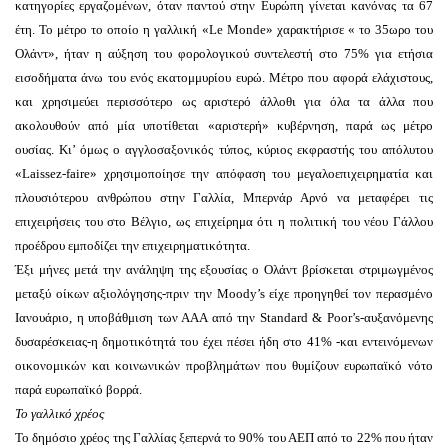
κατηγορίες εργαζομένων, όταν παντού στην Ευρώπη γίνεται κανόνας τα 67
έτη. Το μέτρο το οποίο η γαλλική «Le Monde» χαρακτήρισε « το 35ωρο του
Ολάντ», ήταν η αύξηση του φορολογικού συντελεστή στο 75% για ετήσια
εισοδήματα άνω του ενός εκατομμυρίου ευρώ. Μέτρο που αφορά ελάχιστους,
και χρησιμεύει περισσότερο ως αριστερό άλλοθι για όλα τα άλλα που
ακολουθούν από μία υποτίθεται «αριστερή» κυβέρνηση, παρά ως μέτρο
ουσίας. Κι’ όμως ο αγγλοσαξονικός τύπος, κύριος εκφραστής του απόλυτου
«Laissez-faire» χρησιμοποίησε την απόφαση του μεγαλοεπιχειρηματία και
πλουσιότερου ανθρώπου στην Γαλλία, Μπερνάρ Αρνό να μεταφέρει τις
επιχειρήσεις του στο Βέλγιο, ως επιχείρημα ότι η πολιτική του νέου Γάλλου
προέδρου εμποδίζει την επιχειρηματικότητα.
Έξι μήνες μετά την ανάληψη της εξουσίας ο Ολάντ βρίσκεται στριμωγμένος
μεταξύ οίκων αξιολόγησης-πριν την Moody’s είχε προηγηθεί τον περασμένο
Ιανουάριο, η υποβάθμιση των ΑΑΑ από την Standard & Poor’s-αυξανόμενης
δυσαρέσκειας-η δημοτικότητά του έχει πέσει ήδη στο 41% -και εντεινόμενων
οικονομικών και κοινωνικών προβλημάτων που θυμίζουν ευρωπαϊκό νότο
παρά ευρωπαϊκό βορρά.
Το γαλλικό χρέος
Το δημόσιο χρέος της Γαλλίας ξεπερνά το 90% του ΑΕΠ από το 22% που ήταν