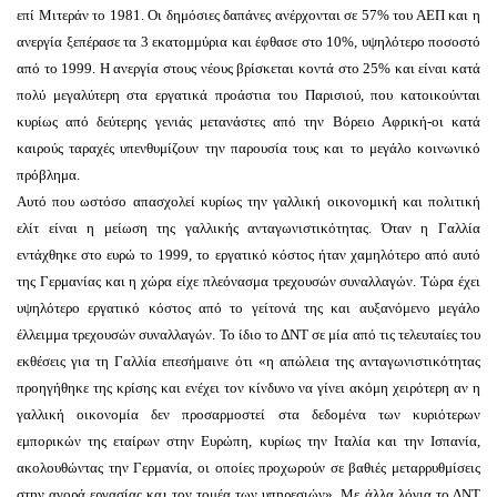
επί Μιτεράν το 1981. Οι δημόσιες δαπάνες ανέρχονται σε 57% του ΑΕΠ και η
ανεργία ξεπέρασε τα 3 εκατομμύρια και έφθασε στο 10%, υψηλότερο ποσοστό
από το 1999. Η ανεργία στους νέους βρίσκεται κοντά στο 25% και είναι κατά
πολύ μεγαλύτερη στα εργατικά προάστια του Παρισιού, που κατοικούνται
κυρίως από δεύτερης γενιάς μετανάστες από την Βόρειο Αφρική-οι κατά
καιρούς ταραχές υπενθυμίζουν την παρουσία τους και το μεγάλο κοινωνικό
πρόβλημα.
Αυτό που ωστόσο απασχολεί κυρίως την γαλλική οικονομική και πολιτική
ελίτ είναι η μείωση της γαλλικής ανταγωνιστικότητας. Όταν η Γαλλία
εντάχθηκε στο ευρώ το 1999, το εργατικό κόστος ήταν χαμηλότερο από αυτό
της Γερμανίας και η χώρα είχε πλεόνασμα τρεχουσών συναλλαγών. Τώρα έχει
υψηλότερο εργατικό κόστος από το γείτονά της και αυξανόμενο μεγάλο
έλλειμμα τρεχουσών συναλλαγών. Το ίδιο το ΔΝΤ σε μία από τις τελευταίες του
εκθέσεις για τη Γαλλία επεσήμαινε ότι «η απώλεια της ανταγωνιστικότητας
προηγήθηκε της κρίσης και ενέχει τον κίνδυνο να γίνει ακόμη χειρότερη αν η
γαλλική οικονομία δεν προσαρμοστεί στα δεδομένα των κυριότερων
εμπορικών της εταίρων στην Ευρώπη, κυρίως την Ιταλία και την Ισπανία,
ακολουθώντας την Γερμανία, οι οποίες προχωρούν σε βαθιές μεταρρυθμίσεις
στην αγορά εργασίας και τον τομέα των υπηρεσιών». Με άλλα λόγια το ΔΝΤ