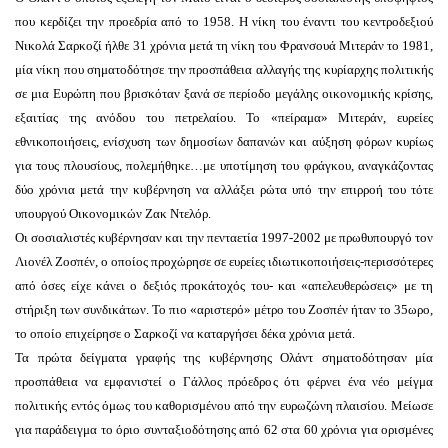
που κερδίζει την προεδρία από το 1958. Η νίκη του έναντι του κεντροδεξιού
Νικολά Σαρκοζί ήλθε 31 χρόνια μετά τη νίκη του Φρανσουά Μιτεράν το 1981,
μία νίκη που σηματοδότησε την προσπάθεια αλλαγής της κυρίαρχης πολιτικής
σε μια Ευρώπη που βρισκόταν ξανά σε περίοδο μεγάλης οικονομικής κρίσης,
εξαιτίας της ανόδου του πετρελαίου. Το «πείραμα» Μιτεράν, ευρείες
εθνικοποιήσεις, ενίσχυση των δημοσίων δαπανών και αύξηση φόρων κυρίως
για τους πλουσίους, πολεμήθηκε…με υποτίμηση του φράγκου, αναγκάζοντας
δύο χρόνια μετά την κυβέρνηση να αλλάξει ρώτα υπό την επιρροή του τότε
υπουργού Οικονομικών Ζακ Ντελόρ.
Οι σοσιαλιστές κυβέρνησαν και την πενταετία 1997-2002 με πρωθυπουργό τον
Λιονέλ Ζοσπέν, ο οποίος προχώρησε σε ευρείες ιδιωτικοποιήσεις-περισσότερες
από όσες είχε κάνει ο δεξιός προκάτοχός του- και «απελευθερώσεις» με τη
στήριξη των συνδικάτων. Το πιο «αριστερό» μέτρο του Ζοσπέν ήταν το 35ωρο,
το οποίο επιχείρησε ο Σαρκοζί να καταργήσει δέκα χρόνια μετά.
Τα πρώτα δείγματα γραφής της κυβέρνησης Ολάντ σηματοδότησαν μία
προσπάθεια να εμφανιστεί ο Γάλλος πρόεδρος ότι φέρνει ένα νέο μείγμα
πολιτικής εντός όμως του καθορισμένου από την ευρωζώνη πλαισίου. Μείωσε
για παράδειγμα το όριο συνταξιοδότησης από 62 στα 60 χρόνια για ορισμένες