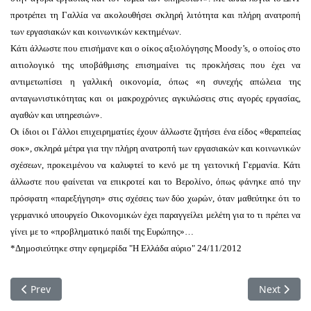
προτρέπει τη Γαλλία να ακολουθήσει σκληρή λιτότητα και πλήρη ανατροπή
των εργασιακών και κοινωνικών κεκτημένων.
Κάτι άλλωστε που επισήμανε και ο οίκος αξιολόγησης Moody’s, ο οποίος στο
αιτιολογικό της υποβάθμισης επισημαίνει τις προκλήσεις που έχει να
αντιμετωπίσει η γαλλική οικονομία, όπως «η συνεχής απώλεια της
ανταγωνιστικότητας και οι μακροχρόνιες αγκυλώσεις στις αγορές εργασίας,
αγαθών και υπηρεσιών».
Οι ίδιοι οι Γάλλοι επιχειρηματίες έχουν άλλωστε ζητήσει ένα είδος «θεραπείας
σοκ», σκληρά μέτρα για την πλήρη ανατροπή των εργασιακών και κοινωνικών
σχέσεων, προκειμένου να καλυφτεί το κενό με τη γειτονική Γερμανία. Κάτι
άλλωστε που φαίνεται να επικροτεί και το Βερολίνο, όπως φάνηκε από την
πρόσφατη «παρεξήγηση» στις σχέσεις των δύο χωρών, όταν μαθεύτηκε ότι το
γερμανικό υπουργείο Οικονομικών έχει παραγγείλει μελέτη για το τι πρέπει να
γίνει με το «προβληματικό παιδί της Ευρώπης»…
*Δημοσιεύτηκε στην εφημερίδα "Η Ελλάδα αύριο" 24/11/2012
Previous article: ΑΝΑΚΟΙΝΩΣΗ ΓΙΑ ΤΗΝ ΑΠΟΦΑΣΗ ΤΟΥ EURO
Next artic
Prev
Next