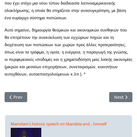
που έχει στόχο μια νέου τύπου διαδικασία λατινοαμερικανικής
ολοκλήρωσης, η οποία θα στηρίζεται στην ανασυγκρότηση, με βάση
ένα κυρίαρχο σύστημα πιστώσεων.
Αυτό σημαίνει, δημιουργία θεσμικών και οικονομικών συνθηκών που
θα επιτρέπουν την ανακύκλωση των εγχώριων πηγών και τη
διοχέτευση των πιστώσεων των χωρών προς άλλες προτεραιότητες,
όπως είναι τα τρόφιμα, η υγεία, η ενέργεια, η παραγωγή της γνώσης,
οι περιφερειακές υποδομές και η χρηματοδότηση μιας λαϊκής οικονομίας
(μικρών και μεσαίων επιχειρήσεων, συνεταιρισμών, κοινοτήτων
αυτοχθόνων, αυτοαπασχολούμενων κ.λπ.). *
Previous article: Η CADTM θα απευθύνει στις 24 Μαρτίου μι
Next artic
Prev
Next
Mamdani's historic speech on Mandela and...himself