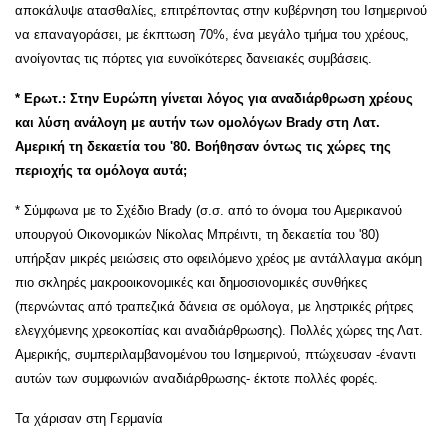
αποκάλυψε ατασθαλίες, επιτρέποντας στην κυβέρνηση του Ισημερινού
να επαναγοράσει, με έκπτωση 70%, ένα μεγάλο τμήμα του χρέους,
ανοίγοντας τις πόρτες για ευνοϊκότερες δανειακές συμβάσεις.
* Ερωτ.: Στην Ευρώπη γίνεται λόγος για αναδιάρθρωση χρέους
και λύση ανάλογη με αυτήν των ομολόγων Brady
στη Λατ.
Αμερική τη δεκαετία του '80. Βοήθησαν όντως τις χώρες της
περιοχής τα ομόλογα αυτά;
* Σύμφωνα με το Σχέδιο Brady (σ.σ. από το όνομα του Αμερικανού
υπουργού Οικονομικών Νίκολας Μπρέιντι, τη δεκαετία του '80)
υπήρξαν μικρές μειώσεις στο οφειλόμενο χρέος με αντάλλαγμα ακόμη
πιο σκληρές μακροοικονομικές και δημοσιονομικές συνθήκες
(περνώντας από τραπεζικά δάνεια σε ομόλογα, με ληστρικές ρήτρες
ελεγχόμενης χρεοκοπίας και αναδιάρθρωσης). Πολλές χώρες της Λατ.
Αμερικής, συμπεριλαμβανομένου του Ισημερινού, πτώχευσαν -έναντι
αυτών των συμφωνιών αναδιάρθρωσης- έκτοτε πολλές φορές.
Τα χάρισαν στη Γερμανία