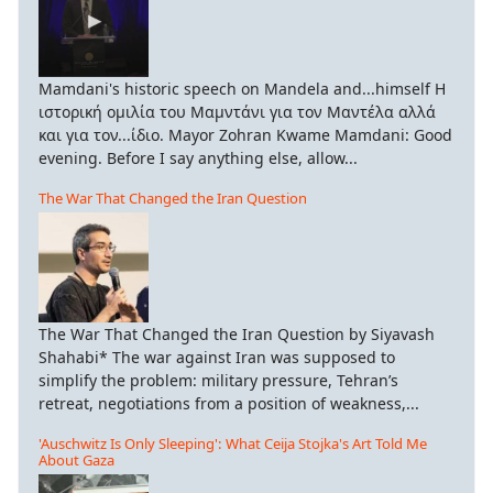
Mamdani's historic speech on Mandela and...himself Η
ιστορική ομιλία του Μαμντάνι για τον Μαντέλα αλλά
και για τον...ίδιο. Mayor Zohran Kwame Mamdani: Good
evening. Before I say anything else, allow...
The War That Changed the Iran Question
The War That Changed the Iran Question by Siyavash
Shahabi* The war against Iran was supposed to
simplify the problem: military pressure, Tehran’s
retreat, negotiations from a position of weakness,...
'Auschwitz Is Only Sleeping': What Ceija Stojka's Art Told Me
About Gaza