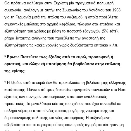
Θα πρότεινα καλύτερα στην Ευρώπη μία πραγματικά πολυμερή
συμφωνία, ανάλογη με αυτήν της Συμφωνίας του Λονδίνου του 1953
για τη Γερμανία μετά την πτώση του ναζισμού, η οποία προέβλεπε
σημαντικές μειώσεις στο αρχικό κεφάλαιο, πλαφόν στα επιτόκια και
εξυπηρέτηση του χρέους με βάση το ποσοστό εξαγωγών (5% τότε),
ρήτρα έκτακτης ανάγκης που προέβλεπε την αναστολή της
εξυπηρέτησης τις κακές χρονιές χωρίς δυσβάστακτα επιτόκια κ.λπ.
* Ερωτ.: Πιστεύετε πως έξοδος από το ευρώ, προσωρινή ή
οριστική, και ελληνική υποτίμηση θα βοηθούσαν στην επίλυση
της κρίσης;
* Η έξοδος από το ευρώ δεν θα προκαλούσε τη βελτίωση της ελληνικής
κατάστασης. Πάνω από τρεις δεκαετίες αρνητικών συνεπειών στο Νότο
εξαιτίας των συνεχών υποτιμήσεων, απαιτούν εναλλακτικές
προοπτικές. Το μεγαλύτερο κόστος του χρέους που έχει συναφθεί σε
σκληρό νόμισμα απαιτεί νέες προσαρμογές της νομισματικής και
δημοσιονομικής πολιτικής και νέες υποτιμήσεις. Η αυξανόμενη
αβεβαιότητα και οι περιορισμοί στις εσωτερικές αγορές κατέστησαν μη