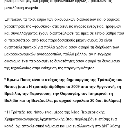
βιώσιμο ένα μεγάλο μέρος παραγωγικών έργων, προκαλώντας
μεγαλύτερη ανεργία.
Επιπλέον, τα τρισ. ευρώ των οικονομικών διασώσεων και ο δομικός
χαρακτήρας της «φούσκας» στις διεθνείς αγορές ενέργειας, τροφίμων
και συναλλάγματος έχουν διαστρεβλώσει τις τιμές σε τέτοιο βαθμό που
οι περισσότεροι από τους παραδοσιακούς μηχανισμούς θα είναι
αναποτελεσματικοί για πολλά χρόνια όσον αφορά τη διόρθωση των
μακροοικονομικών ανισορροπιών, πολλό μάλλον αν η εγχώρια
οικονομία έχει περιορισμένες δυνατότητες όσον αφορά το δυναμισμό
της τεχνολογίας στην ενίσχυση της παραγωγικότητας.
* Ερωτ.: Ποιος είναι ο στόχος της δημιουργίας της Τράπεζας του
Νότου; (σ.σ.: Η τράπεζα ιδρύθηκε το 2009 από την Αργεντινή, τη
Βραζιλία, την Παραγουάη, την Ουρουγάη, τον Ισημερινό, τη
Βολιβία και τη Βενεζουέλα, με αρχικό κεφάλαιο 20 δισ. δολάρια.)
* Η Τράπεζα του Νότου είναι μέρος της Νέας Περιφερειακής
Χρηματοοικονομικής Αρχιτεκτονικής (που περιλαμβάνει επίσης ένα
κοινό, όχι αποκλειστικό νόμισμα και μια εναλλακτική στο ΔΝΤ λύση)