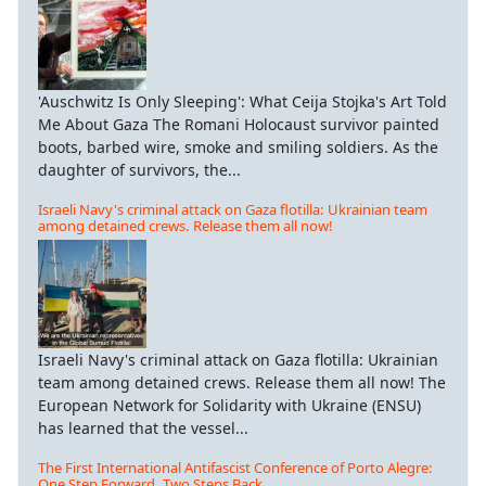
'Auschwitz Is Only Sleeping': What Ceija Stojka's Art Told
Me About Gaza The Romani Holocaust survivor painted
boots, barbed wire, smoke and smiling soldiers. As the
daughter of survivors, the...
Israeli Navy's criminal attack on Gaza flotilla: Ukrainian team
among detained crews. Release them all now!
Israeli Navy's criminal attack on Gaza flotilla: Ukrainian
team among detained crews. Release them all now! The
European Network for Solidarity with Ukraine (ENSU)
has learned that the vessel...
The First International Antifascist Conference of Porto Alegre:
One Step Forward, Two Steps Back