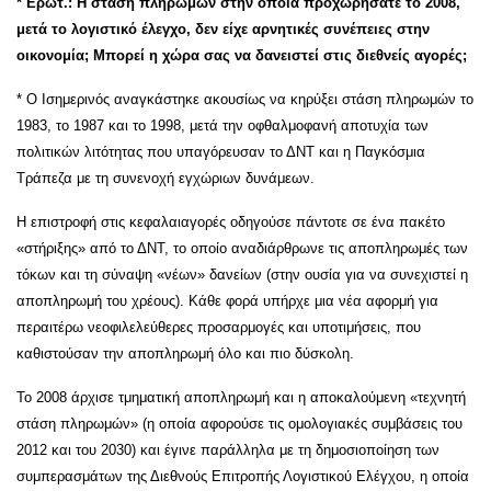
* Ερωτ.: Η στάση πληρωμών στην οποία προχωρήσατε το 2008,
μετά το λογιστικό έλεγχο, δεν είχε αρνητικές συνέπειες στην
οικονομία; Μπορεί η χώρα σας να δανειστεί στις διεθνείς αγορές;
* Ο Ισημερινός αναγκάστηκε ακουσίως να κηρύξει στάση πληρωμών το
1983, το 1987 και το 1998, μετά την οφθαλμοφανή αποτυχία των
πολιτικών λιτότητας που υπαγόρευσαν το ΔΝΤ και η Παγκόσμια
Τράπεζα με τη συνενοχή εγχώριων δυνάμεων.
Η επιστροφή στις κεφαλαιαγορές οδηγούσε πάντοτε σε ένα πακέτο
«στήριξης» από το ΔΝΤ, το οποίο αναδιάρθρωνε τις αποπληρωμές των
τόκων και τη σύναψη «νέων» δανείων (στην ουσία για να συνεχιστεί η
αποπληρωμή του χρέους). Κάθε φορά υπήρχε μια νέα αφορμή για
περαιτέρω νεοφιλελεύθερες προσαρμογές και υποτιμήσεις, που
καθιστούσαν την αποπληρωμή όλο και πιο δύσκολη.
Το 2008 άρχισε τμηματική αποπληρωμή και η αποκαλούμενη «τεχνητή
στάση πληρωμών» (η οποία αφορούσε τις ομολογιακές συμβάσεις του
2012 και του 2030) και έγινε παράλληλα με τη δημοσιοποίηση των
συμπερασμάτων της Διεθνούς Επιτροπής Λογιστικού Ελέγχου, η οποία