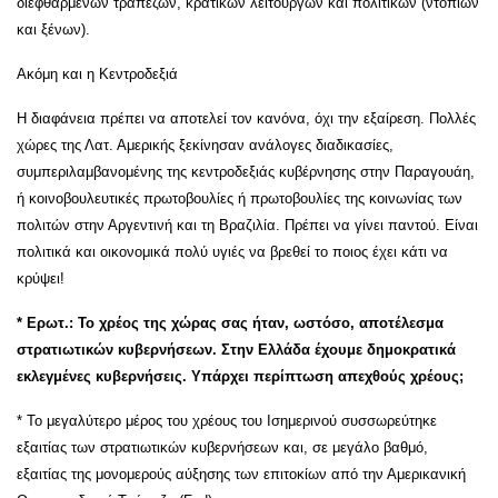
διεφθαρμένων τραπεζών, κρατικών λειτουργών και πολιτικών (ντόπιων
και ξένων).
Ακόμη και η Κεντροδεξιά
Η διαφάνεια πρέπει να αποτελεί τον κανόνα, όχι την εξαίρεση. Πολλές
χώρες της Λατ. Αμερικής ξεκίνησαν ανάλογες διαδικασίες,
συμπεριλαμβανομένης της κεντροδεξιάς κυβέρνησης στην Παραγουάη,
ή κοινοβουλευτικές πρωτοβουλίες ή πρωτοβουλίες της κοινωνίας των
πολιτών στην Αργεντινή και τη Βραζιλία. Πρέπει να γίνει παντού. Είναι
πολιτικά και οικονομικά πολύ υγιές να βρεθεί το ποιος έχει κάτι να
κρύψει!
* Ερωτ.: Το χρέος της χώρας σας ήταν, ωστόσο, αποτέλεσμα
στρατιωτικών κυβερνήσεων. Στην Ελλάδα έχουμε δημοκρατικά
εκλεγμένες κυβερνήσεις. Υπάρχει περίπτωση απεχθούς χρέους;
* Το μεγαλύτερο μέρος του χρέους του Ισημερινού συσσωρεύτηκε
εξαιτίας των στρατιωτικών κυβερνήσεων και, σε μεγάλο βαθμό,
εξαιτίας της μονομερούς αύξησης των επιτοκίων από την Αμερικανική